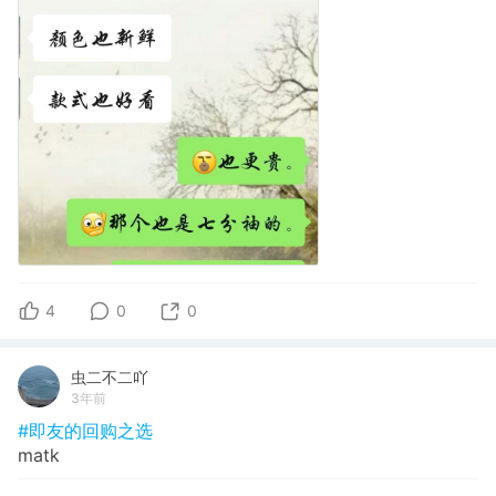
4
0
0
虫二不二吖
3年前
#即友的回购之选
matk