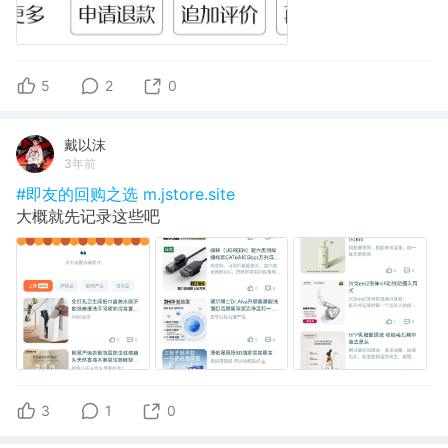
5
2
0
戴以沫
3年前
#即友的回购之选
m.jstore.site
大概就先记录这些吧
3
1
0