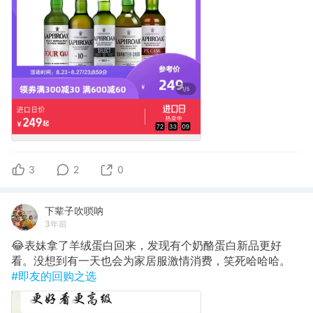
3
2
0
下辈子吹唢呐
3年前
😂表妹拿了羊绒蛋白回来，发现有个奶酪蛋白新品更好
看。没想到有一天也会为家居服激情消费，笑死哈哈哈。
#即友的回购之选