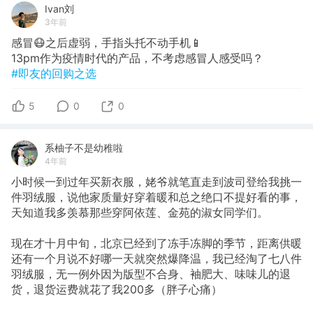
Ivan刘
3年前
感冒😷之后虚弱，手指头托不动手机📱
13pm作为疫情时代的产品，不考虑感冒人感受吗？
#即友的回购之选
5
0
0
系柚子不是幼稚啦
4年前
小时候一到过年买新衣服，姥爷就笔直走到波司登给我挑一
件羽绒服，说他家质量好穿着暖和总之绝口不提好看的事，
天知道我多羡慕那些穿阿依莲、金苑的淑女同学们。
现在才十月中旬，北京已经到了冻手冻脚的季节，距离供暖
还有一个月说不好哪一天就突然爆降温，我已经淘了七八件
羽绒服，无一例外因为版型不合身、袖肥大、味味儿的退
货，退货运费就花了我200多（胖子心痛）