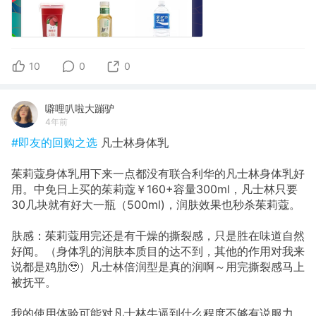
10
0
0
噼哩叭啦大蹦驴
4年前
#即友的回购之选
凡士林身体乳
茱莉蔻身体乳用下来一点都没有联合利华的凡士林身体乳好
用。中免日上买的茱莉蔻￥160+容量300ml，凡士林只要
30几块就有好大一瓶（500ml)，润肤效果也秒杀茱莉蔻。
肤感：茱莉蔻用完还是有干燥的撕裂感，只是胜在味道自然
好闻。（身体乳的润肤本质目的达不到，其他的作用对我来
说都是鸡肋🥹）凡士林倍润型是真的润啊～用完撕裂感马上
被抚平。
我的使用体验可能对凡士林牛逼到什么程度不够有说服力。