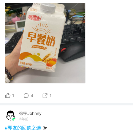
1
4
1
张宇Johnny
3年前
#即友的回购之选
🐎