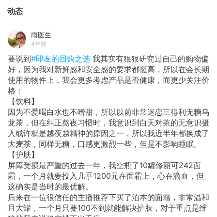
动态
雨医生
4年前
要说到
#即友的回购之选
我其实有狠狠研究过自己的购物偏
好，因为我对新鲜感和安全感的要求都挺高，所以在会长期
使用的物件上，我会更多考虑产品是否健康，而更少关注价
格：
【饮料】
因为不爱喝白水也不嗜甜，所以以前非常迷恋三得利无糖乌
龙茶，但在纠正熬夜习惯时，我意识到白天对茶的无意识摄
入或许就是越夜越精神的原因之一，所以我近半年都换成了
大麦茶，同样无糖，口感更激烈一些，但是不影响睡眠。
【护肤】
屏障受损最严重的过去一年，我空瓶了10罐修丽可242面
霜，一个月就要投入几乎1200元在面霜上，心在滴血，但
这确实是当时的最优解。
后来在一位很信任的主播推荐下买了泊本的面霜，非常温和
且大罐，一个月只要100不到就能解决护肤，对于重点是维