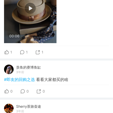
00:06
1
1
1
羡鱼的赛博鱼缸
3年前
#即友的回购之选
看看大家都买的啥
0
0
0
Sherry茶旅壶途
3年前