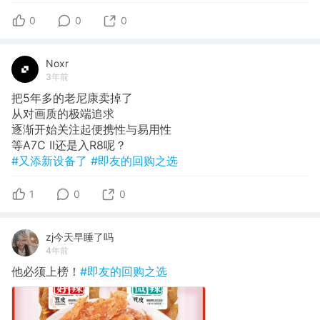
0
0
0
Noxr
3年前
把5年多的老尼康卖掉了
从对画质的极端追求
逐渐开始关注起便携性与易用性
等A7C II还是入R8呢？
#又添新设备了
#即友的回购之选
1
0
0
zj今天早睡了吗
4年前
他必须上榜！
#即友的回购之选