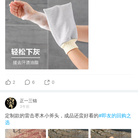
2
6
0
正一三锦
3年前
定制款的雷击枣木小斧头，成品还蛮好看的
#即友的回购之
选