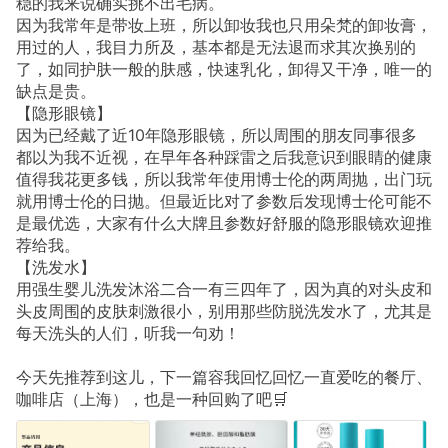
稳的我来说确实挑不出毛病。
因为我常年是带妆上班，所以卸妆我也只用朵梵的卸妆膏，
用过的人，我目力所及，基本都是无法退而求其次换别的
了，如同护肤一般的肤感，快速乳化，卸得又干净，唯一的
缺点是贵。
【隐形眼镜】
因为已经戴了近10年隐形眼镜，所以周围的朋友同事很多
都以为我不近视，在早年各种踩雷之后我意识到眼睛的健康
值得我花更多钱，所以我常年使用博士伦的两周抛，出门玩
就用博士伦的日抛。但最近比对了参数后发现博士伦可能不
是最优选，大家有什么大牌且参数好舒服的隐形眼镜欢迎推
荐给我。
【洗发水】
用强生婴儿洗发沐浴二合一有三四年了，因为真的对头皮和
头皮周围的皮肤刺激很小，别用那些防脱洗发水了，尤其是
每天洗头的人们，听我一句劝！
今天先推荐到这儿，下一篇容我回忆回忆一直爱吃的餐厅、
咖啡店（上海），也是一种回购了吧🛒