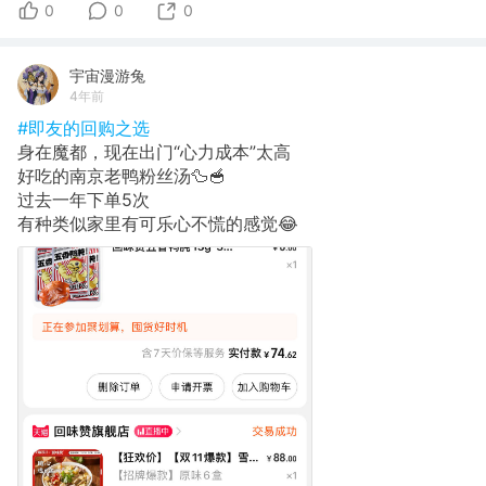
0
0
0
宇宙漫游兔
4年前
#即友的回购之选
身在魔都，现在出门“心力成本”太高
好吃的南京老鸭粉丝汤🦆🥣
过去一年下单5次
有种类似家里有可乐心不慌的感觉😂