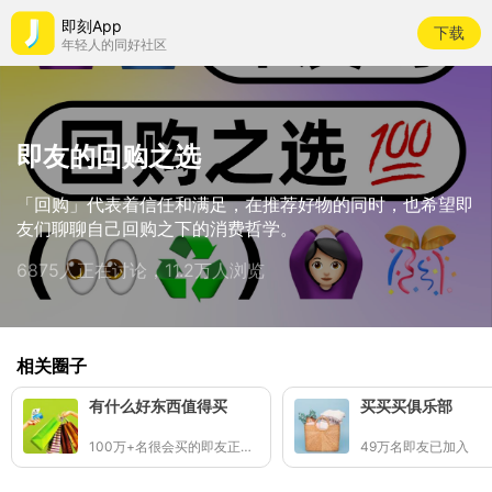
即刻App
下载
年轻人的同好社区
即友的回购之选
「回购」代表着信任和满足，在推荐好物的同时，也希望即
友们聊聊自己回购之下的消费哲学。
6875人正在讨论，11.2万人浏览
相关圈子
有什么好东西值得买
买买买俱乐部
100万+名很会买的即友正在分享好东西🛒✨
49万名即友已加入