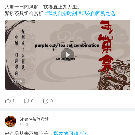
大鹏一日同风起，扶摇直上九万里。
紫砂茶具组合赏析
#我的自愈时刻
#即友的回购之选
01:15
1
0
0
Sherry茶旅壶途
3年前
好产品从来不缺赞美!
#即友的回购之选