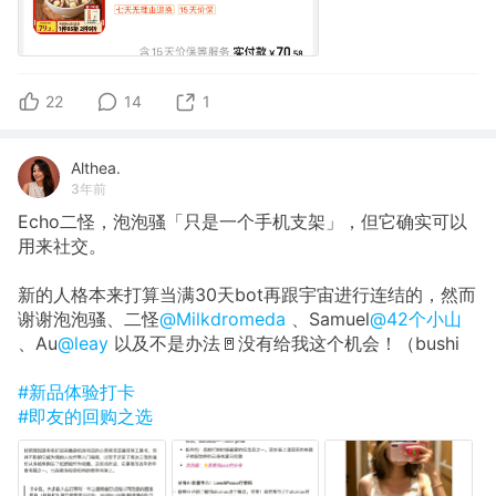
22
14
1
Althea.
3年前
Echo二怪，泡泡骚「只是一个手机支架」，但它确实可以
用来社交。
新的人格本来打算当满30天bot再跟宇宙进行连结的，然而
谢谢泡泡骚、二怪
@Milkdromeda
、Samuel
@42个小山
、Au
@leay
以及不是办法🚪没有给我这个机会！（bushi
#新品体验打卡
#即友的回购之选