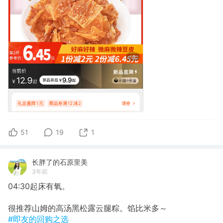
51
19
1
长胖了的石原里美
3年前
04:30起床有氧。
很推荐山姆的高汤黑松露云腿粽。馅比米多～
#即友的回购之选