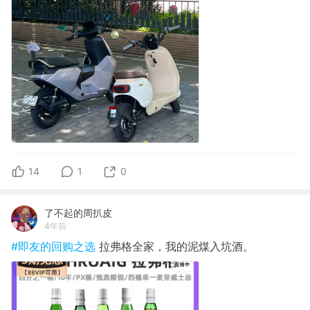
14
1
0
了不起的周扒皮
4年前
#即友的回购之选
拉弗格全家，我的泥煤入坑酒。