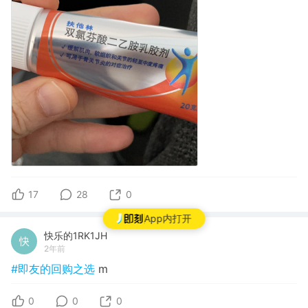
17
28
0
App内打开
快乐的1RK1JH
2年前
#即友的回购之选
m
0
0
0