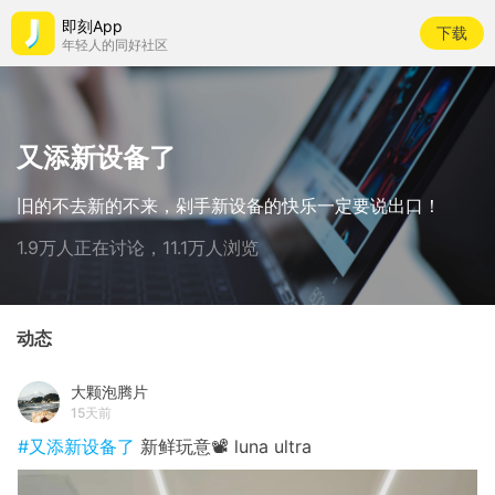
即刻App
下载
年轻人的同好社区
又添新设备了
旧的不去新的不来，剁手新设备的快乐一定要说出口！
1.9万人正在讨论，11.1万人浏览
动态
大颗泡腾片
15天前
#又添新设备了
新鲜玩意📽️ luna ultra