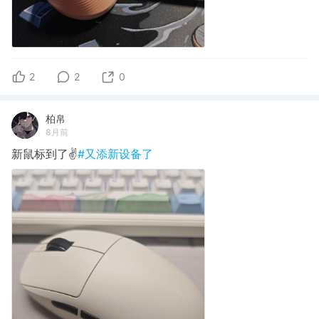
2
2
0
柏帛
8月前
新鼠标到了✌️
#又添新设备了