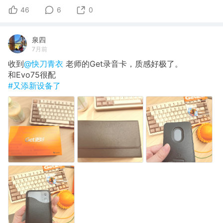
46
6
0
泉四
7月前
收到
@快刀青衣
老师的Get录音卡，质感好极了。
和Evo75很配
#又添新设备了