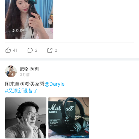
00:09
41
3
0
废物-阿树
3月前
图来自树粉买家秀
@Daryle
#又添新设备了