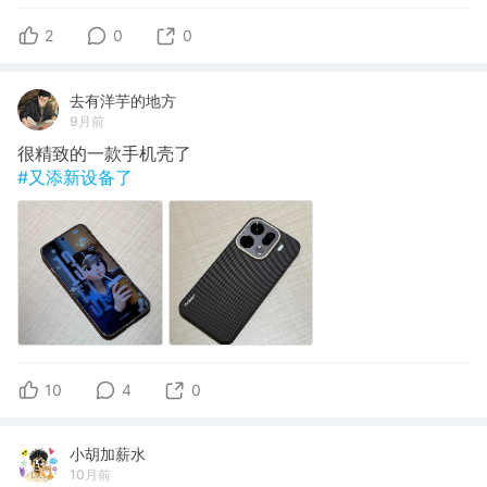
2
0
0
去有洋芋的地方
9月前
很精致的一款手机壳了
#又添新设备了
10
4
0
小胡加薪水
10月前