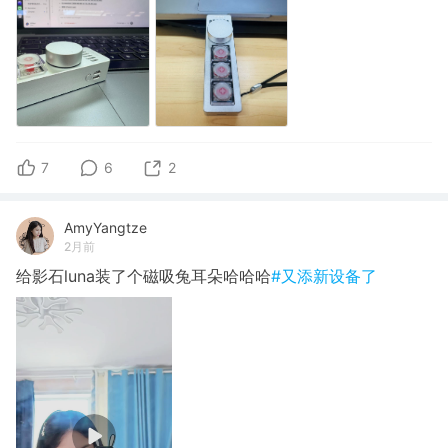
7
6
2
AmyYangtze
2月前
给影石luna装了个磁吸兔耳朵哈哈哈
#又添新设备了