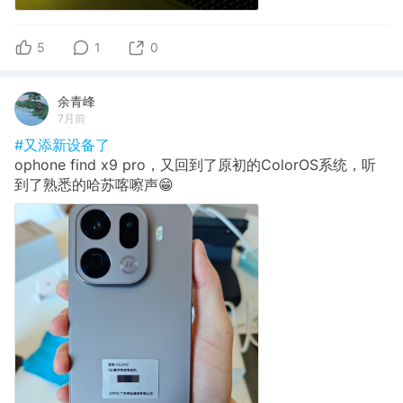
5
1
0
余青峰
7月前
#又添新设备了
ophone find x9 pro，又回到了原初的ColorOS系统，听
到了熟悉的哈苏喀嚓声😁