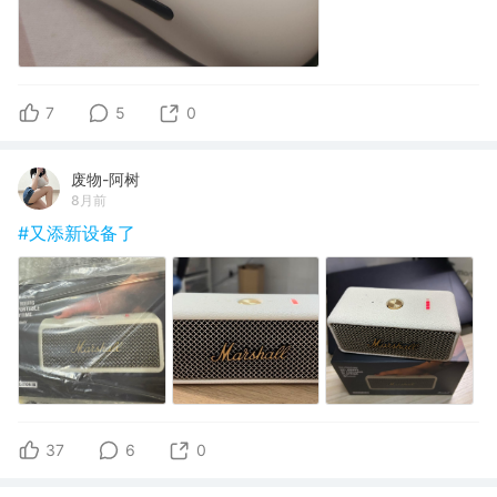
7
5
0
废物-阿树
8月前
#又添新设备了
37
6
0