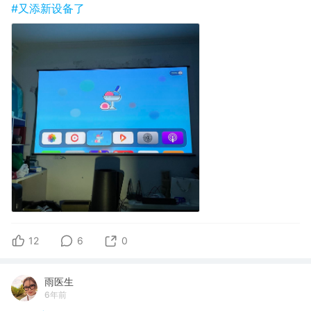
#又添新设备了
12
6
0
雨医生
6年前