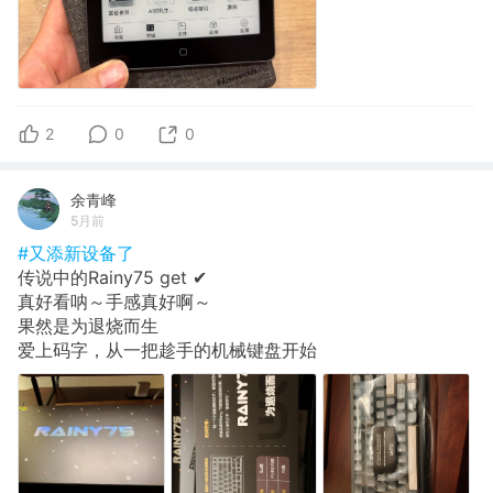
2
0
0
余青峰
5月前
#又添新设备了
传说中的Rainy75 get ✔
真好看呐～手感真好啊～
果然是为退烧而生
爱上码字，从一把趁手的机械键盘开始