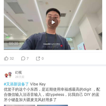
00:20
32
7
0
幻视
26天前
#又添新设备了
Vibe Key
优篮子的这个小东西，是近期使用幸福感最高的digit ，配
合微信输入法语音输入，或typeless，比我自己 DIY 的蓝
牙小键盘加大疆麦克风好用多了