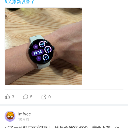
#又添新设备了
3
5
0
imfycc
10月前
买了一台戴尔的官翻机，比原价便宜 600，安全下车，还