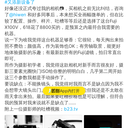
#又添新设备了
好像还没正式夸过我的相机📷，买相机之前无比纠结，咨询
了
@hiwen
和好多同事后，本来想买全画幅微单的，但在比
较了配置、操作、样片、吐槽等等后还是选择了这台Fuji
X100V，618花了8800买的，是预算之内最符合我需要的
机器。
说一下为啥我觉得这台机器足够香：它很轻，每天掏出来拍
照不费劲；颜值高，作为装饰也OK；有旁轴取景，能更好
地体验摄影的乐趣；有最新款所有的Fuji滤镜，拍日常直出
即可。
而作为摄影初学者，我觉得这款相机对新手而言很友好，摄
影三要素光圈快门ISO给你整的明明白白，几乎第二周开始
这三个参数我都是手动操作了。
要说缺点：不能换镜头，我觉得对我而言不是缺点因为我不
会想带大镜头出门。虽然是全机防水防尘但我还是不太敢在
App内打开
雨天拿出来拍。最后如果要吐槽价格也是可以理解，但符合
我的预算对我来说就不是缺点了……
附上一位摄影师的吐槽视频：
b23.tv