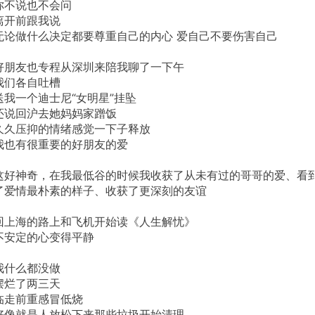
你不说也不会问
离开前跟我说
无论做什么决定都要尊重自己的内心 爱自己不要伤害自己
好朋友也专程从深圳来陪我聊了一下午
我们各自吐槽
送我一个迪士尼“女明星”挂坠
还说回沪去她妈妈家蹭饭
久久压抑的情绪感觉一下子释放
我也有很重要的好朋友的爱
这好神奇，在我最低谷的时候我收获了从未有过的哥哥的爱、看
了爱情最朴素的样子、收获了更深刻的友谊
回上海的路上和飞机开始读《人生解忧》
不安定的心变得平静
我什么都没做
摆烂了两三天
临走前重感冒低烧
好像就是人放松下来那些垃圾开始清理