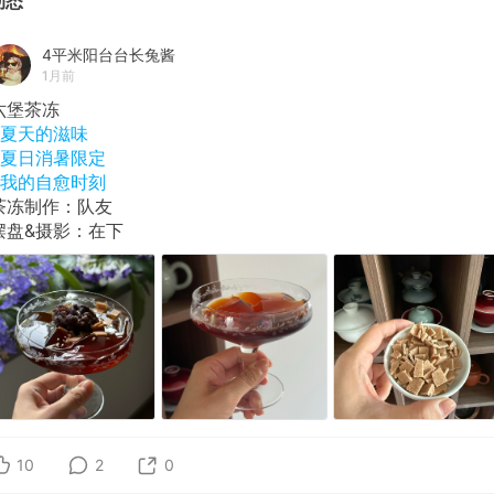
动态
4平米阳台台长兔酱
1月前
六堡茶冻
#夏天的滋味
#夏日消暑限定
#我的自愈时刻
茶冻制作：队友
摆盘&摄影：在下
10
2
0