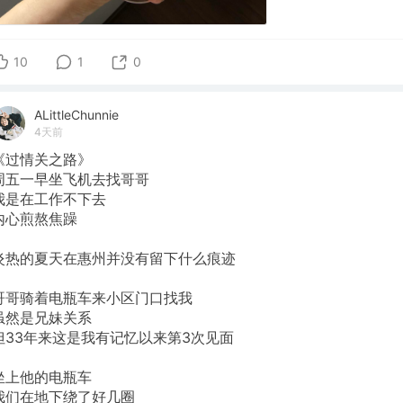
10
1
0
ALittleChunnie
4天前
《过情关之路》
周五一早坐飞机去找哥哥
我是在工作不下去
内心煎熬焦躁
炎热的夏天在惠州并没有留下什么痕迹
哥哥骑着电瓶车来小区门口找我
虽然是兄妹关系
但33年来这是我有记忆以来第3次见面
坐上他的电瓶车
我们在地下绕了好几圈