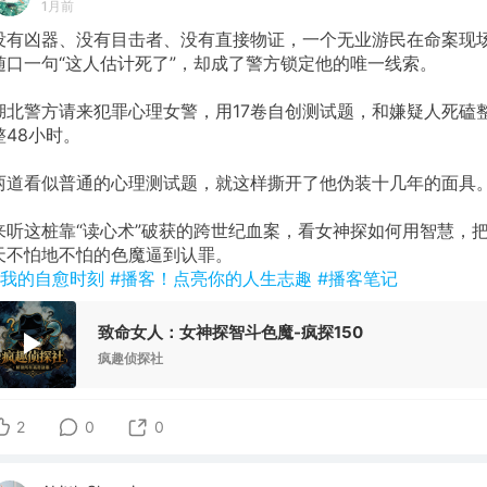
1月前
没有凶器、没有目击者、没有直接物证，一个无业游民在命案现
随口一句“这人估计死了”，却成了警方锁定他的唯一线索。
湖北警方请来犯罪心理女警，用17卷自创测试题，和嫌疑人死磕
整48小时。
两道看似普通的心理测试题，就这样撕开了他伪装十几年的面具
来听这桩靠“读心术”破获的跨世纪血案，看女神探如何用智慧，
天不怕地不怕的色魔逼到认罪。
#我的自愈时刻
#播客！点亮你的人生志趣
#播客笔记
致命女人：女神探智斗色魔-疯探150
疯趣侦探社
2
0
0