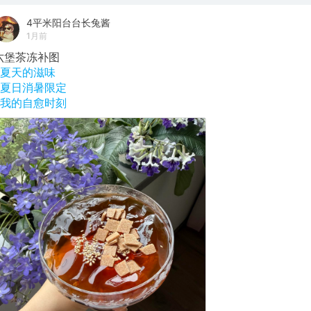
4平米阳台台长兔酱
1月前
六堡茶冻补图
#夏天的滋味
#夏日消暑限定
#我的自愈时刻