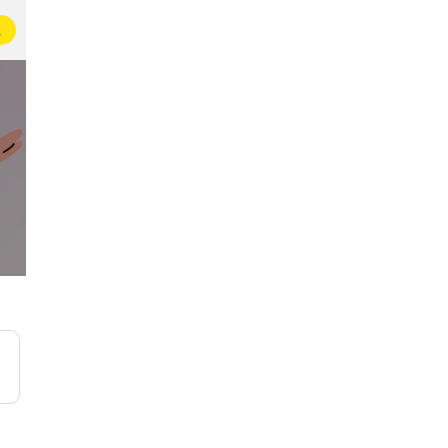
载
一起逛菜市场
自我管理互助会
3146名即友已加入
34万名学员在一