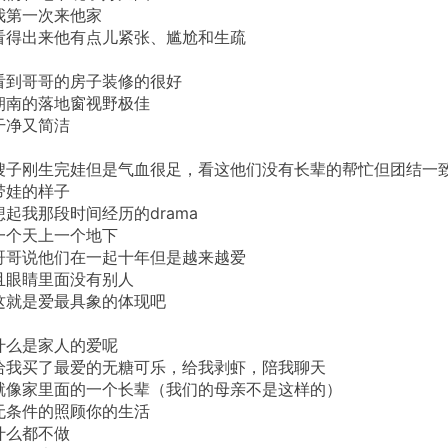
我第一次来他家
看得出来他有点儿紧张、尴尬和生疏
看到哥哥的房子装修的很好
朝南的落地窗视野极佳
干净又简洁
嫂子刚生完娃但是气血很足，看这他们没有长辈的帮忙但团结一
带娃的样子
想起我那段时间经历的drama
一个天上一个地下
哥哥说他们在一起十年但是越来越爱
且眼睛里面没有别人
这就是爱最具象的体现吧
什么是家人的爱呢
给我买了最爱的无糖可乐，给我剥虾，陪我聊天
就像家里面的一个长辈（我们的母亲不是这样的）
无条件的照顾你的生活
什么都不做