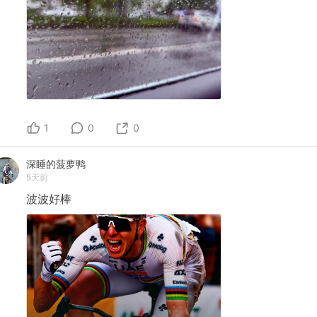
1
0
0
深睡的菠萝鸭
5天前
波波好棒