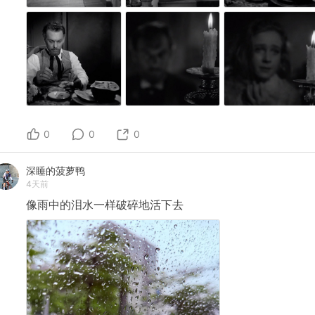
0
0
0
深睡的菠萝鸭
4天前
像雨中的泪水一样破碎地活下去