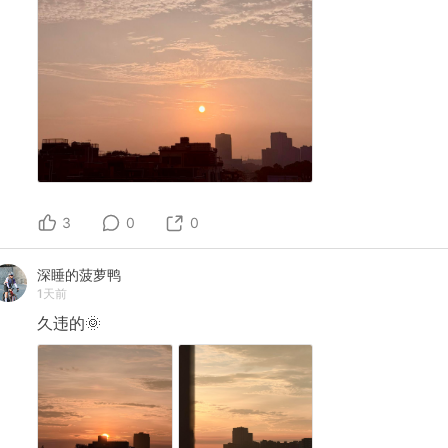
3
0
0
深睡的菠萝鸭
1天前
久违的🌞