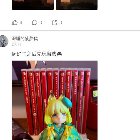
4
0
0
深睡的菠萝鸭
2天前
病好了之后先玩游戏🎮