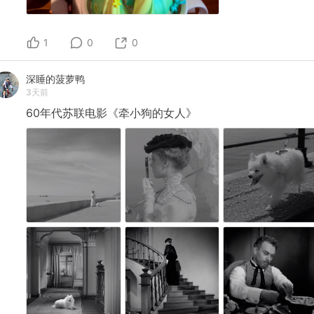
1
0
0
深睡的菠萝鸭
3天前
60年代苏联电影《牵小狗的女人》