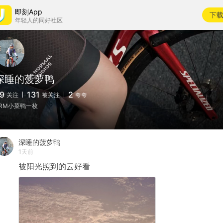
即刻App
下
年轻人的同好社区
深睡的菠萝鸭
9
131
2
关注
被关注
夸夸
RM小菜鸭一枚
深睡的菠萝鸭
1天前
被阳光照到的云好看