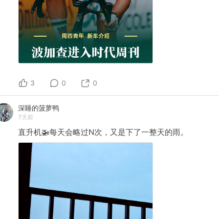
3
0
0
深睡的菠萝鸭
7天前
直升机🚁每天会略过N次，又是下了一整天的雨。