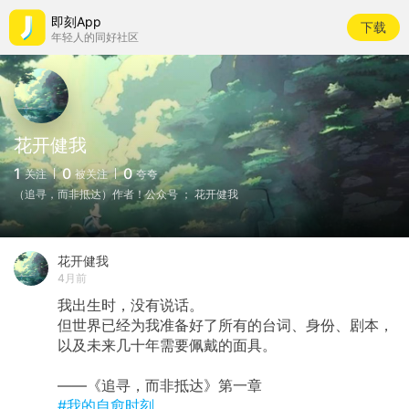
即刻App
下载
年轻人的同好社区
花开健我
1
0
0
关注
被关注
夸夸
（追寻，而非抵达）作者！公众号 ； 花开健我
花开健我
4月前
我出生时，没有说话。
但世界已经为我准备好了所有的台词、身份、剧本，
以及未来几十年需要佩戴的面具。
——《追寻，而非抵达》第一章
#我的自愈时刻