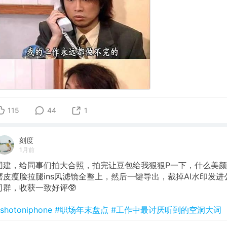
115
44
1
刻度
1月前
团建，给同事们拍大合照，拍完让豆包给我狠狠P一下，什么美颜
磨皮瘦脸拉腿ins风滤镜全整上，然后一键导出，裁掉AI水印发进
司群，收获一致好评🥸
shotoniphone
#职场年末盘点
#工作中最讨厌听到的空洞大词