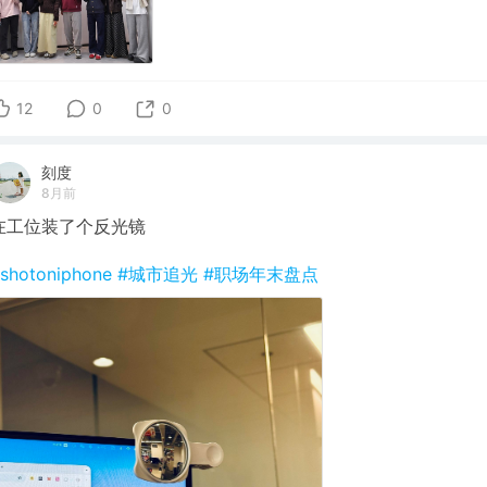
12
0
0
刻度
8月前
在工位装了个反光镜
shotoniphone
#城市追光
#职场年末盘点