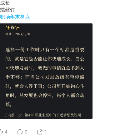
#成长
#螺丝钉
#职场年末盘点
4
0
1