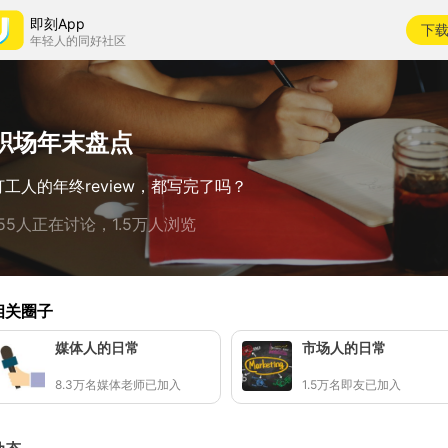
即刻App
下
年轻人的同好社区
职场年末盘点
打工人的年终review，都写完了吗？
155人正在讨论，1.5万人浏览
相关圈子
媒体人的日常
市场人的日常
8.3万名媒体老师已加入
1.5万名即友已加入