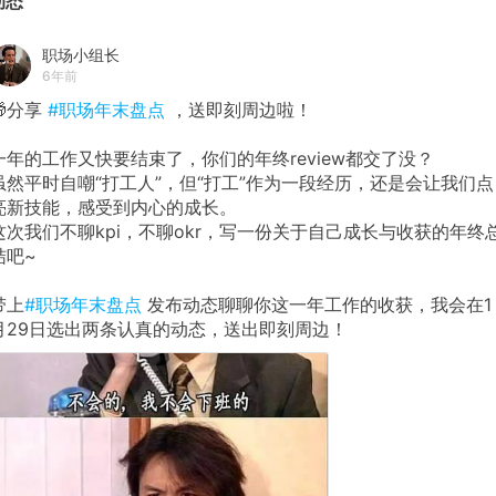
动态
职场小组长
6年前
🎁分享
#职场年末盘点
，送即刻周边啦！
一年的工作又快要结束了，你们的年终review都交了没？
虽然平时自嘲“打工人”，但“打工”作为一段经历，还是会让我们点
亮新技能，感受到内心的成长。
这次我们不聊kpi，不聊okr，写一份关于自己成长与收获的年终
结吧~
带上
#职场年末盘点
发布动态聊聊你这一年工作的收获，我会在1
月29日选出两条认真的动态，送出即刻周边！