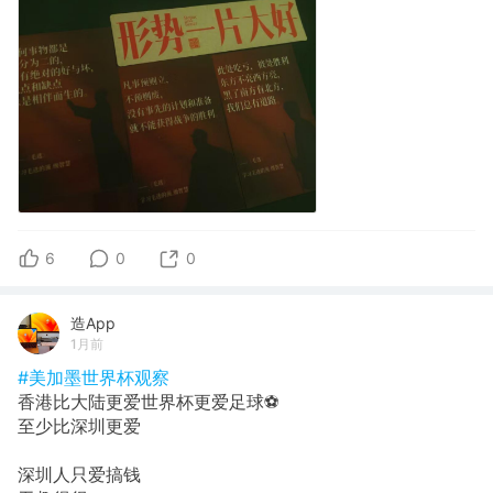
6
0
0
造App
1月前
#美加墨世界杯观察
香港比大陆更爱世界杯更爱足球⚽️
至少比深圳更爱
深圳人只爱搞钱