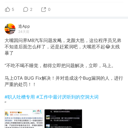
5
2
0
造App
24天前
大嘴因问界M8汽车问题发飚，龙颜大怒，这位程序员兄弟
不知道后面怎么样了，还是赶紧润吧，大嘴惹不起😂太残
暴了
“不吃不喝不睡觉，都得立即把问题解决，立即，马上。
马上OTA BUG Fix解决！并对造成这个Bug漏洞的人，进行
严重的处罚！！
#职人吐槽专用
#工作中最讨厌听到的空洞大词
”