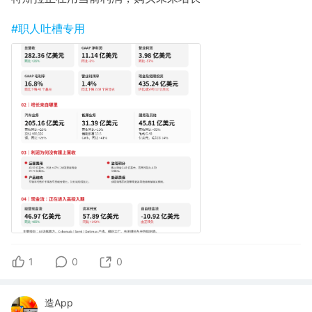
#职人吐槽专用
1
0
0
造App