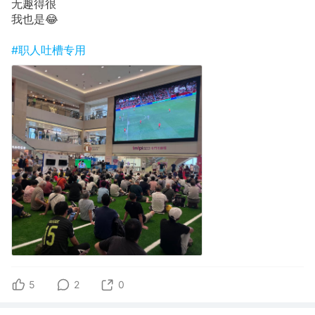
无趣得很
我也是😂
#职人吐槽专用
5
2
0