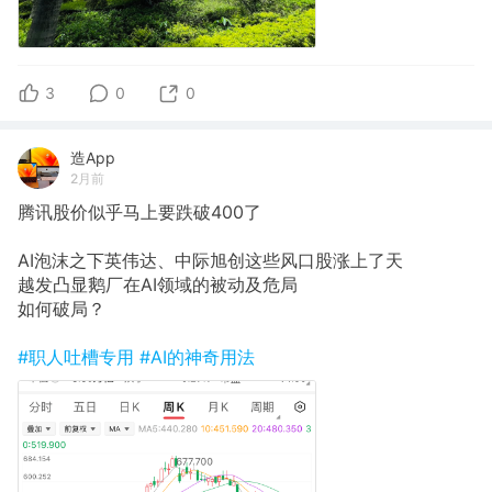
3
0
0
造App
2月前
腾讯股价似乎马上要跌破400了
AI泡沫之下英伟达、中际旭创这些风口股涨上了天
越发凸显鹅厂在AI领域的被动及危局
如何破局？
#职人吐槽专用
#AI的神奇用法