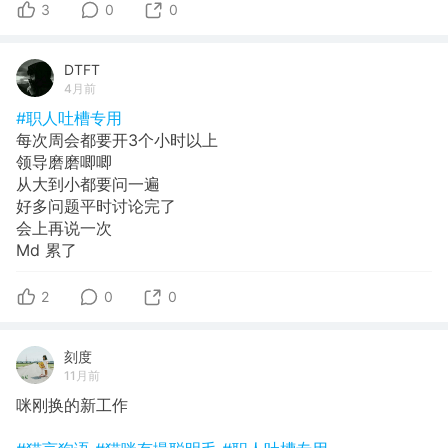
3
0
0
DTFT
4月前
#职人吐槽专用
每次周会都要开3个小时以上
领导磨磨唧唧
从大到小都要问一遍
好多问题平时讨论完了
会上再说一次
Md 累了
2
0
0
刻度
11月前
咪刚换的新工作