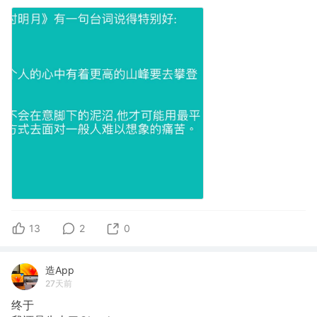
13
2
0
造App
27天前
终于