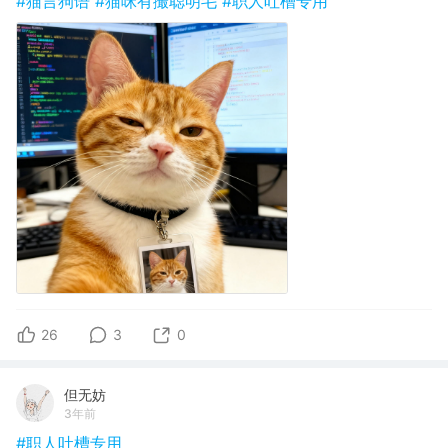
#猫言狗语
#猫咪有撮聪明毛
#职人吐槽专用
26
3
0
但无妨
3年前
#职人吐槽专用