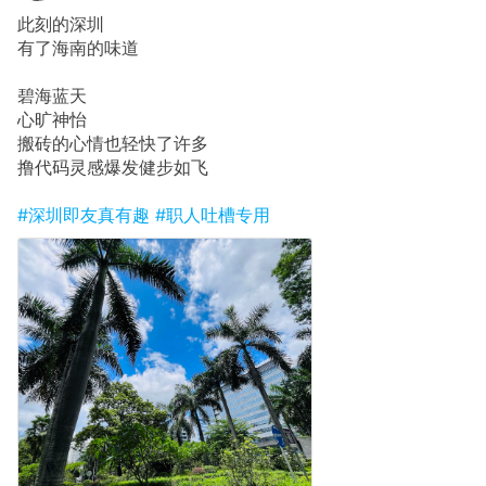
此刻的深圳
有了海南的味道
碧海蓝天
心旷神怡
搬砖的心情也轻快了许多
撸代码灵感爆发健步如飞
#深圳即友真有趣
#职人吐槽专用