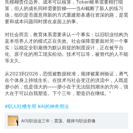
先模糊责任边界。成本可以核算，Token账单需要精打细
算，但人的成长同样需要阶梯——当AI截断了新人的练习
场，组织是否愿意用新的方式重建那条通往资深的路，是需
要和成本问题同时摆在桌面上的事。
对社会而言，教育体系需要承认一个事实：以旧职业结构为
蓝本培养人才的模式正在失效。社会保障需要面对另一个事
实：以稳定全职雇佣为默认前提的制度设计，正在被平台
化、原子化的用工现实松动。技术可以等，被替代的人不能
等太久。
从2023到2026，恐慌被数据校准，规律被案例验证，勇气
在个体身上持续生长。在技术与社会变迁的洪流中，人既是
渺小的，也是强大的——渺小在于无法阻挡潮水的方向，强
大在于可以自我塑造。下个三年，塑造仍在继续。”
#职人吐槽专用
#AI的神奇用法
AI与职业这三年：震荡、规律与职业群像