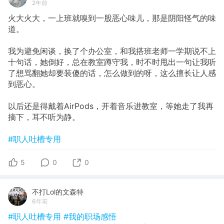
2年前
火大火大，一上班就嗅到一股恶心味儿，那是阴阳怪气的味
道。
我为避免闲谈，换了个办公室，和我搭班老师一学期说不上
十句话，她倒好，总在教室蹲守我，时不时甩出一句让我听
了想骂翻她却要装傻的话，怎么做到的呀，这么擅长让人感
到恶心。
以后还是得戴着AirPods，开着音乐进教室，等她走了我再
摘下，耳不听为静。
#职人吐槽专用
5
0
0
不打Lol的文森特
6年前
#职人吐槽专用
#我的职场感悟