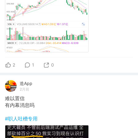
2
1
0
造App
2月前
难以置信
有内幕消息吗
#职人吐槽专用