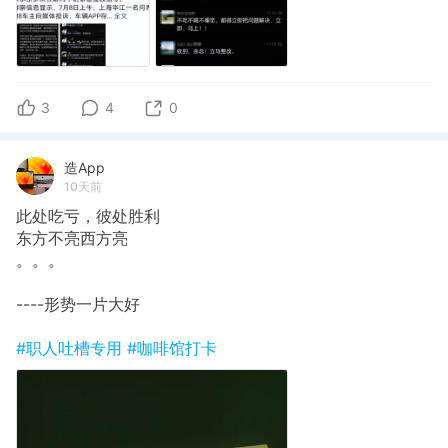
3
4
0
造App
10天前
此处吃亏，彼处胜利
东方不亮西方亮
。。。
----形势一片大好
#职人吐槽专用
#咖啡馆打卡