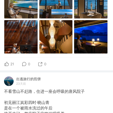
21
0
0
出逃旅行的煎饼
23天前
不看雪山不赶路，住进一座会呼吸的唐风院子
初见丽江岚彩四时·晓山青
是在一个被雨水洗过的午后