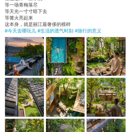
等一场青梅落尽
等天光一寸寸暗下去
等篝火亮起来
这本身，就是丽江最奢侈的模样
#今天去哪玩儿
#生活的透气时刻
#旅行的意义