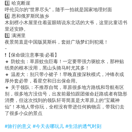
3️⃣ 哈克断崖
呼伦贝尔的“世界尽头”，随手一拍就是国家地理封面
4️⃣ 恩和俄罗斯民族乡
木刻楞小木屋里住着蓝眼睛说东北话的大爷，这里比童话书
里还安静。
5️⃣ 满洲里
夜景简直是中国版莫斯科，套娃广场梦幻到犯规！
-
❗️【保命级注意事项·必看】
🔸 防蚊虫：草原蚊虫巨毒！一定要带强力驱蚊水，那种贴
纸类的根本没用，黑山头骑马时尤其多！
🔸 温差大：别只带小裙子！早晚直接深秋模式，冲锋衣或
厚外套必带，看星空和日出保命用。
🔸 关于领队：不推荐自驾，草原很多地方路线和导航有区
别，很多地方没信号，出发前最怕跟团催命赶路或者有隐形
消费，但这次找到的领队轩哥简直是大草原上的“宝藏神
仙”！本地人带你玩，全程没有带进任何购物店，带我们去
了很多小众的景点
#旅行的意义
#今天去哪玩儿
#生活的透气时刻