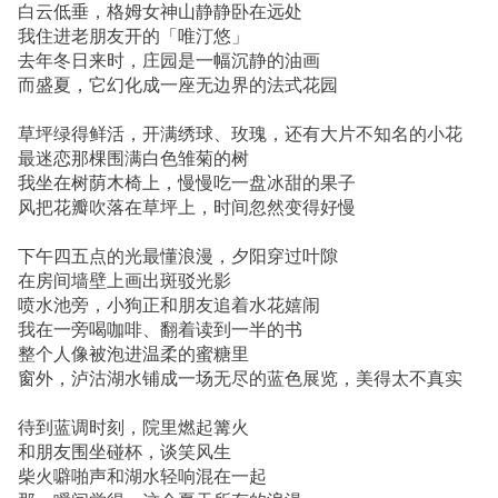
白云低垂，格姆女神山静静卧在远处
我住进老朋友开的「唯汀悠」
去年冬日来时，庄园是一幅沉静的油画
而盛夏，它幻化成一座无边界的法式花园
草坪绿得鲜活，开满绣球、玫瑰，还有大片不知名的小花
最迷恋那棵围满白色雏菊的树
我坐在树荫木椅上，慢慢吃一盘冰甜的果子
风把花瓣吹落在草坪上，时间忽然变得好慢
下午四五点的光最懂浪漫，夕阳穿过叶隙
在房间墙壁上画出斑驳光影
喷水池旁，小狗正和朋友追着水花嬉闹
我在一旁喝咖啡、翻着读到一半的书
整个人像被泡进温柔的蜜糖里
窗外，泸沽湖水铺成一场无尽的蓝色展览，美得太不真实
待到蓝调时刻，院里燃起篝火
和朋友围坐碰杯，谈笑风生
柴火噼啪声和湖水轻响混在一起