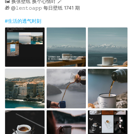
🖼 换张壁纸 换个心情吖 🪄
🎁 @𝚕𝚎𝚗𝚝𝚘𝚊𝚙𝚙 每日壁纸 1741 期
#生活的透气时刻