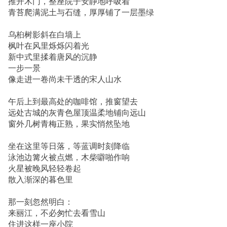
推开木门，整座院子安静地呼吸着
青苔爬满泥土与石缝，厚厚铺了一层墨绿
乌桕树影斜在白墙上
枫叶在风里烁烁闪着光
新中式里揉着唐风的沉静
一步一景
像走进一卷尚未干透的宋人山水
午后上到最高处的咖啡馆，推窗望去
远处古城的灰青色屋顶温柔地铺向远山
窗外几树青梅正熟，果实悄然坠地
坐在这里等日落，等蓝调时刻降临
泳池边篝火被点燃，木柴噼啪作响
火星被晚风轻轻卷起
散入渐深的暮色里
那一刻忽然明白：
来丽江，不必匆忙去看雪山
住进这样一座小院