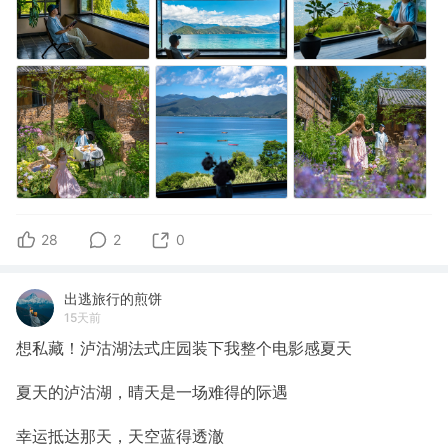
28
2
0
出逃旅行的煎饼
15天前
想私藏！泸沽湖法式庄园装下我整个电影感夏天
夏天的泸沽湖，晴天是一场难得的际遇
幸运抵达那天，天空蓝得透澈