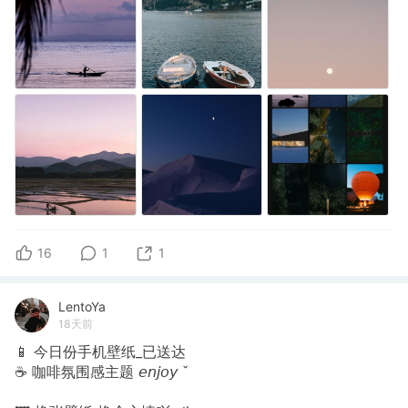
16
1
1
LentoYa
18天前
📱 今日份手机壁纸_已送达
☕️ 咖啡氛围感主题 𝘦𝘯𝘫𝘰𝘺 ˇ