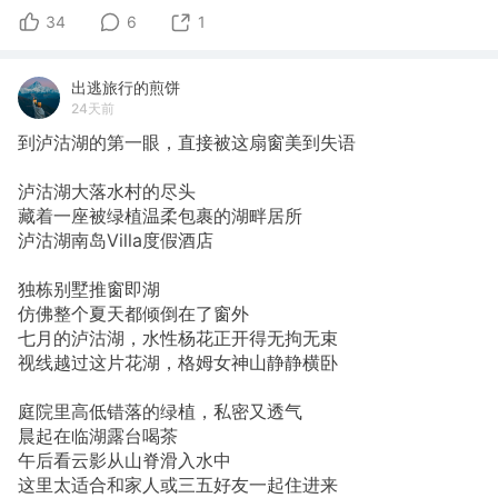
34
6
1
出逃旅行的煎饼
24天前
到泸沽湖的第一眼，直接被这扇窗美到失语
泸沽湖大落水村的尽头
藏着一座被绿植温柔包裹的湖畔居所
泸沽湖南岛Villa度假酒店
独栋别墅推窗即湖
仿佛整个夏天都倾倒在了窗外
七月的泸沽湖，水性杨花正开得无拘无束
视线越过这片花湖，格姆女神山静静横卧
庭院里高低错落的绿植，私密又透气
晨起在临湖露台喝茶
午后看云影从山脊滑入水中
这里太适合和家人或三五好友一起住进来