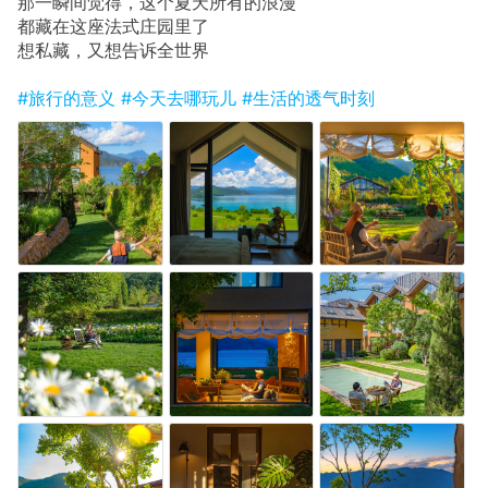
那一瞬间觉得，这个夏天所有的浪漫
都藏在这座法式庄园里了
想私藏，又想告诉全世界
#旅行的意义
#今天去哪玩儿
#生活的透气时刻