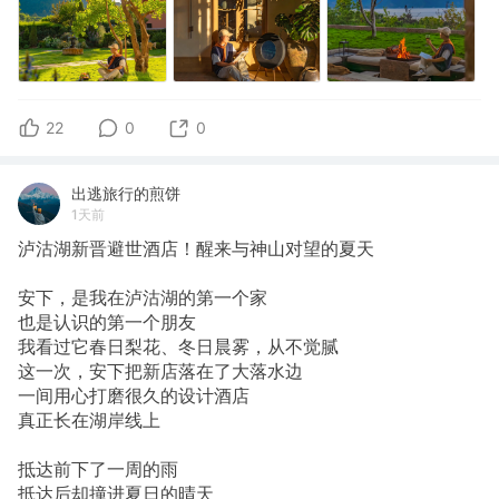
22
0
0
出逃旅行的煎饼
1天前
泸沽湖新晋避世酒店！醒来与神山对望的夏天
安下，是我在泸沽湖的第一个家
也是认识的第一个朋友
我看过它春日梨花、冬日晨雾，从不觉腻
这一次，安下把新店落在了大落水边
一间用心打磨很久的设计酒店
真正长在湖岸线上
抵达前下了一周的雨
抵达后却撞进夏日的晴天