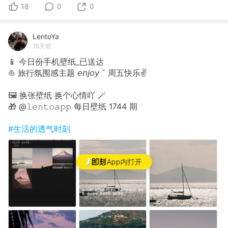
18
0
0
LentoYa
15天前
📱 今日份手机壁纸_已送达
⛵️ 旅行氛围感主题 𝘦𝘯𝘫𝘰𝘺 ˇ 周五快乐✌
🖼 换张壁纸 换个心情吖 🪄
🎁 @𝚕𝚎𝚗𝚝𝚘𝚊𝚙𝚙 每日壁纸 1744 期
#生活的透气时刻
App内打开