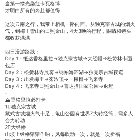
当第一缕光染红卡瓦格博
才明白所有的奔赴都值得
这次云南之行，我带上相机一路向西。从独克宗古城的烟火
气，到梅里雪山的日照金山，4天3晚的行程，眼睛和镜头
都收获满满
-
四日漫游路线：
Day 1：抵达香格里拉→独克宗古城→大经幡→松赞林卡面
包店
Day 2：松赞林寺晨雾→纳帕海环湖→独克宗古城夜逛
Day 3：出发梅里→雾浓顶→一棵树→飞来寺
Day 4：飞来寺日照金山→普达措国家公园→返程
-
🏔️香格里拉必打卡
1⃣️独克宗古城
藏式古城烟火气十足，龟山公园有世界Z大转经筒，需多人
合力转动
2⃣️大经幡
山坡上经幡猎猎作响，风每吹动一次，就是一次祈福