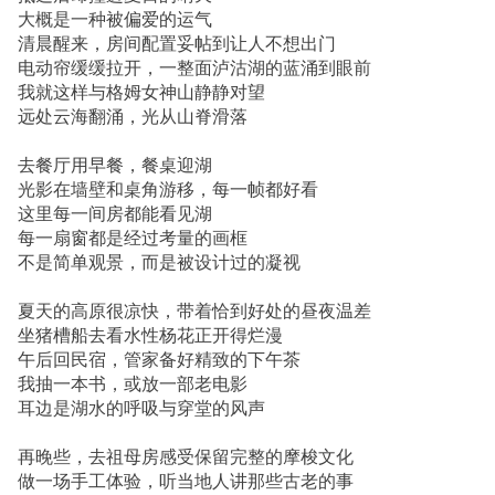
大概是一种被偏爱的运气
清晨醒来，房间配置妥帖到让人不想出门
电动帘缓缓拉开，一整面泸沽湖的蓝涌到眼前
我就这样与格姆女神山静静对望
远处云海翻涌，光从山脊滑落
去餐厅用早餐，餐桌迎湖
光影在墙壁和桌角游移，每一帧都好看
这里每一间房都能看见湖
每一扇窗都是经过考量的画框
不是简单观景，而是被设计过的凝视
夏天的高原很凉快，带着恰到好处的昼夜温差
坐猪槽船去看水性杨花正开得烂漫
午后回民宿，管家备好精致的下午茶
我抽一本书，或放一部老电影
耳边是湖水的呼吸与穿堂的风声
再晚些，去祖母房感受保留完整的摩梭文化
做一场手工体验，听当地人讲那些古老的事