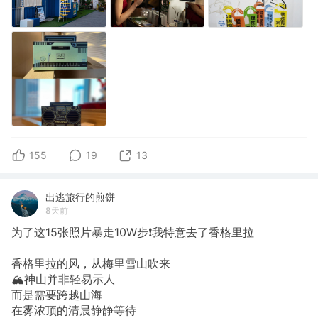
155
19
13
出逃旅行的煎饼
8天前
为了这15张照片暴走10W步❗我特意去了香格里拉
香格里拉的风，从梅里雪山吹来
🏔️神山并非轻易示人
而是需要跨越山海
在雾浓顶的清晨静静等待