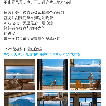
不止看风景，也真正走进这片土地的深处
日落时分，晚霞游荡成橘粉色的长河
蓝调时刻我们坐在湖边吃晚餐
泸沽湖把一天里最后一层浪漫
轻轻铺在餐盘与酒杯之间
住进安下
每一次都是被湖光款待的溫柔旅途
📍泸沽湖安下·隐山酒店
#今天去哪玩儿
#旅行的意义
#生活的透气时刻