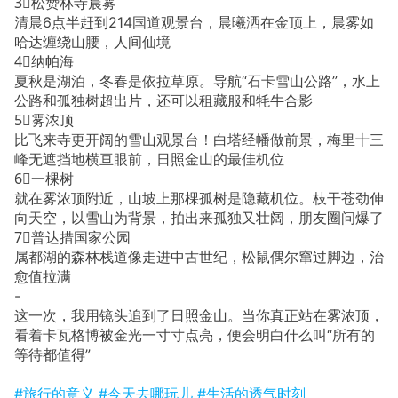
3⃣️松赞林寺晨雾
清晨6点半赶到214国道观景台，晨曦洒在金顶上，晨雾如
哈达缠绕山腰，人间仙境
4⃣️纳帕海
夏秋是湖泊，冬春是依拉草原。导航“石卡雪山公路”，水上
公路和孤独树超出片，还可以租藏服和牦牛合影
5⃣️雾浓顶
比飞来寺更开阔的雪山观景台！白塔经幡做前景，梅里十三
峰无遮挡地横亘眼前，日照金山的最佳机位
6⃣️一棵树
就在雾浓顶附近，山坡上那棵孤树是隐藏机位。枝干苍劲伸
向天空，以雪山为背景，拍出来孤独又壮阔，朋友圈问爆了
7⃣️普达措国家公园
属都湖的森林栈道像走进中古世纪，松鼠偶尔窜过脚边，治
愈值拉满
-
这一次，我用镜头追到了日照金山。当你真正站在雾浓顶，
看着卡瓦格博被金光一寸寸点亮，便会明白什么叫“所有的
等待都值得”
#旅行的意义
#今天去哪玩儿
#生活的透气时刻