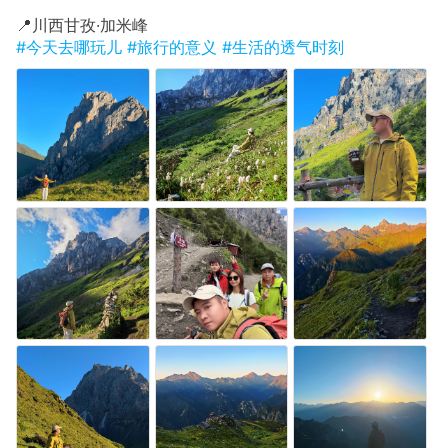
​📍川西甘孜·加米峰
#今天去哪玩儿
#旅行的意义
#生活的透气时刻