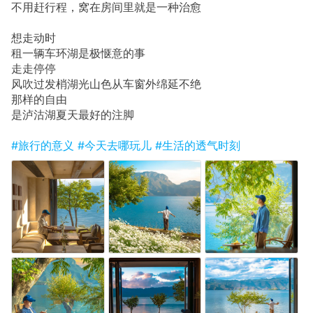
不用赶行程，窝在房间里就是一种治愈
想走动时
租一辆车环湖是极惬意的事
走走停停
风吹过发梢湖光山色从车窗外绵延不绝
那样的自由
是泸沽湖夏天最好的注脚
#旅行的意义
#今天去哪玩儿
#生活的透气时刻