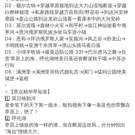
D2：额尔古纳→穿越草原腹地到达大力山湿地断崖→穿越
白桦林秘境 →私家路线穿越万亩良田/野花谷→到达兴安神
鹿园→盘山公路到达龙岩山顶看一看课本中的大兴安岭
D3：莫尔道嘎→森林小火车→和平村→临江神仙坡看中俄
界河→恩河俄罗斯民族乡坐马车游小镇
D4：恩和→拜访俄罗斯人家→笑脸河→风之谷→卧龙山→
卡哨路线→亚洲千米滑草→黑山头骑马看日落
D5：小绵羊牧场→最美边防公路 331→巴尔虎马之舞→欣
赏‘草原上的海，呼伦湖绝美日落还有断崖秋千哦→中苏步
行街
D6：满洲里→满洲里哥特式婚礼宫→国门→猛犸公园绝美
城堡→返程
-
✨【景点精华早知道】
1️⃣ 莫日格勒河
老舍笔下的天下第一曲水，航拍视角下像一条蓝色丝带飘在
草原上，绝了！
2️⃣ 呼伦湖
草原上镶嵌的海一样的湖，坐在断崖边吹风，分分钟拍出
“海边”情绪大片。