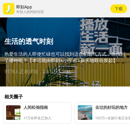
即刻App
下载
年轻人的同好社区
生活的透气时刻
热爱生活的人即使忙碌也可以找到适合的透气方式，你找到
了哪种呢？【本话题由即刻×小宇宙×新天地联合发起】
9179人正在讨论，29.5万人浏览
相关圈子
人间松弛指南
去过的好玩的地方
11万名即友已加入