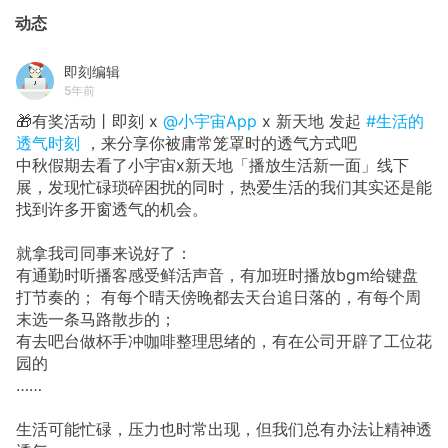
动态
即刻编辑
5年前
🎁有奖活动丨即刻 x
@小宇宙App
x 新天地 发起
#生活的
透气时刻
，来分享你被庸常笼罩时的透气方式吧
中秋假期去看了小宇宙x新天地「播放生活新一面」线下
展，发现忙碌琐碎困扰的同时，热爱生活的我们其实还是能
找到许多开窗透气的机会。
就拿我司同事来说好了：
有通勤时听播客感受鲜活声音，有加班时播放bgm给键盘
打节奏的； 有每个晴天傍晚都去天台追日落的，有每个周
末选一条马路散步的；
有去吧台做杯手冲咖啡整理思绪的，有在公司开辟了工位花
园的
……
生活可能忙碌，压力也时常出现，但我们总有办法让精神透