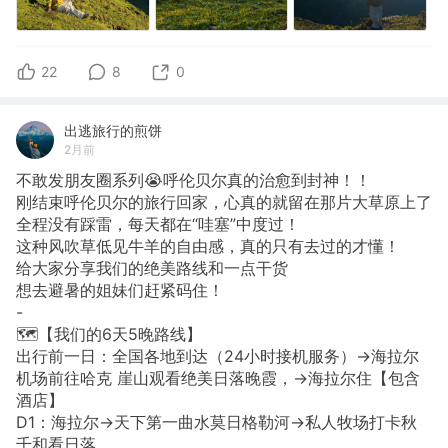
22
8
0
出逃旅行的煎饼
2月前
不敢发朋友圈系列😭呼伦贝尔真的治愈到封神！！
刚结束呼伦贝尔的旅行回家，心真的就留在那片大草原上了
全程没有踩雷，每天都在“哇塞”中度过！
这种风吹草低见牛羊的自由感，真的只有去过的才懂！
给大家分享我们的绝美路线和一点干货
想去避暑的姐妹们赶紧码住！
-
🗺️【我们的6天5晚路线】
出行前一日：全国各地到达（24小时接机服务）→海拉尔
机场前往哈克 崖山观看绝美日落晚霞，→海拉尔住【包含
酒店】
D1：海拉尔→天下第一曲水莫日格勒河→私人牧场打卡秋
千和看日落