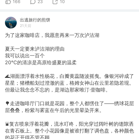
166
23
10
出逃旅行的煎饼
21天前
为了这家咖啡店，我愿意再来一万次泸沽湖
夏天一定要来泸沽湖的理由
我可以说出一百个
20℃的清凉是高原给盛夏的温柔
🌊湖面漂浮着水性杨花，白瓣黄蕊随波摇曳。像银河碎成了
星星；猪槽船划过澄澈的蓝，格姆女神山在云里若隐若现。
但最让我念念不忘的，是湖边那家唯汀·壹咖啡。
🌳走进咖啡厅门口就是花园，整个人都愣住了——绣球花层
层叠叠，粉紫与雾蓝在午后的光里晕染开来。
⛲复古喷泉浮着花瓣，流水叮咚，阳光穿过阔叶树的缝隙洒
在青石板上。整个小花园像是被谁打翻了调色盘，各种颜色
的花正开得不管不顾