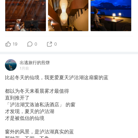
19
0
0
出逃旅行的煎饼
1月前
比起冬天的仙境，我更爱夏天泸沽湖这扇窗的蓝
都以为冬天来看晨雾才最值得
直到推开了
「泸沽湖艾洛迪私汤酒店」 的窗
才发现，夏天的泸沽湖
才是被低估的仙境
窗外的风景，是泸沽湖真实的蓝