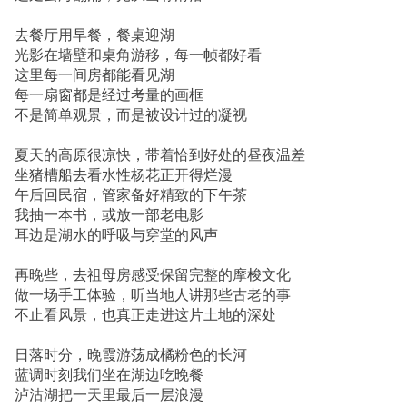
去餐厅用早餐，餐桌迎湖
光影在墙壁和桌角游移，每一帧都好看
这里每一间房都能看见湖
每一扇窗都是经过考量的画框
不是简单观景，而是被设计过的凝视
夏天的高原很凉快，带着恰到好处的昼夜温差
坐猪槽船去看水性杨花正开得烂漫
午后回民宿，管家备好精致的下午茶
我抽一本书，或放一部老电影
耳边是湖水的呼吸与穿堂的风声
再晚些，去祖母房感受保留完整的摩梭文化
做一场手工体验，听当地人讲那些古老的事
不止看风景，也真正走进这片土地的深处
日落时分，晚霞游荡成橘粉色的长河
蓝调时刻我们坐在湖边吃晚餐
泸沽湖把一天里最后一层浪漫