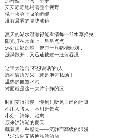
那种蓝，不闹，不争
安安静静地铺满整个视野
像一块会呼吸的绸缎
没有晨雾的朦胧滤镜
夏天的湖水澄澈得能看清每一丝水草摇曳
阳光打在水面上，星星点点
远处山影沉静，偶尔一只猪槽船划，
涟漪散开，又迅速被这一汪蓝吞没
这里太适合“不想说话”的人
靠在窗边发呆，或是泡进私汤里
温热的氤氲水汽
对面就是这一大片宁静的蓝
时间变得很慢，慢到只听见自己的呼吸
不用人挤人，不用赶景点
小众、清净、治愈
原来泸沽湖的夏天
藏着另一种感觉——沉静而高级的浪漫
📍泸沽湖艾洛迪私汤酒店