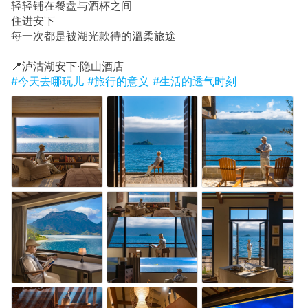
轻轻铺在餐盘与酒杯之间
住进安下
每一次都是被湖光款待的溫柔旅途
📍泸沽湖安下·隐山酒店
#今天去哪玩儿
#旅行的意义
#生活的透气时刻