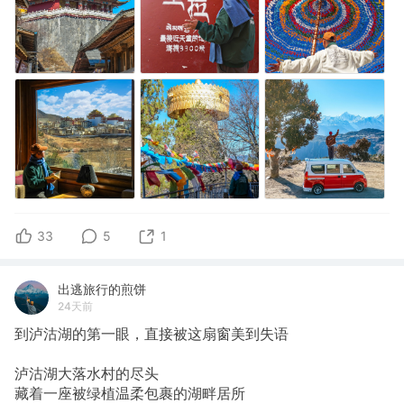
33
5
1
出逃旅行的煎饼
24天前
到泸沽湖的第一眼，直接被这扇窗美到失语
泸沽湖大落水村的尽头
藏着一座被绿植温柔包裹的湖畔居所