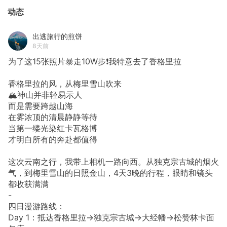
动态
出逃旅行的煎饼
8天前
为了这15张照片暴走10W步❗我特意去了香格里拉
香格里拉的风，从梅里雪山吹来
🏔️神山并非轻易示人
而是需要跨越山海
在雾浓顶的清晨静静等待
当第一缕光染红卡瓦格博
才明白所有的奔赴都值得
这次云南之行，我带上相机一路向西。从独克宗古城的烟火
气，到梅里雪山的日照金山，4天3晚的行程，眼睛和镜头
都收获满满
-
四日漫游路线：
Day 1：抵达香格里拉→独克宗古城→大经幡→松赞林卡面