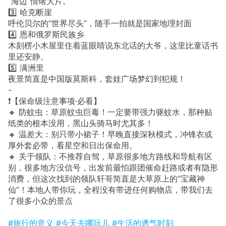
“海边”情绪大片。
3️⃣ 哈克断崖
呼伦贝尔的“世界尽头”，随手一拍就是国家地理封面
4️⃣ 恩和俄罗斯民族乡
木刻楞小木屋里住着蓝眼睛说东北话的大爷，这里比童话书
里还安静。
5️⃣ 满洲里
夜景简直是中国版莫斯科，套娃广场梦幻到犯规！
-
❗️【保命级注意事项·必看】
🔸 防蚊虫：草原蚊虫巨毒！一定要带强力驱蚊水，那种贴
纸类的根本没用，黑山头骑马时尤其多！
🔸 温差大：别只带小裙子！早晚直接深秋模式，冲锋衣或
厚外套必带，看星空和日出保命用。
🔸 关于领队：不推荐自驾，草原很多地方路线和导航有区
别，很多地方没信号，出发前最怕跟团催命赶路或者有隐形
消费，但这次找到的领队轩哥简直是大草原上的“宝藏神
仙”！本地人带你玩，全程没有带进任何购物店，带我们去
了很多小众的景点
#旅行的意义
#今天去哪玩儿
#生活的透气时刻