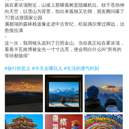
就在雾浓顶附近，山坡上那棵孤树是隐藏机位。枝干苍劲伸
向天空，以雪山为背景，拍出来孤独又壮阔，朋友圈问爆了
7⃣️普达措国家公园
属都湖的森林栈道像走进中古世纪，松鼠偶尔窜过脚边，治
愈值拉满
-
这一次，我用镜头追到了日照金山。当你真正站在雾浓顶，
看着卡瓦格博被金光一寸寸点亮，便会明白什么叫“所有的
等待都值得”
#旅行的意义
#今天去哪玩儿
#生活的透气时刻