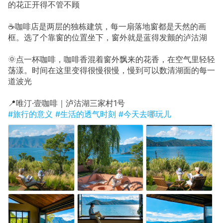
的花正开得不管不顾
☕咖啡店是两层的独栋建筑，每一扇落地窗都是天然的画
框。选了个靠窗的位置坐下，窗外就是蓝得发颤的泸沽湖
🌞点一杯咖啡，咖啡香混着窗外飘来的花香，在空气里轻轻
荡漾。时间在这里变得很慢很慢，慢到可以数清湖面的每一
道波光
📍唯汀·壹咖啡｜泸沽湖三家村1号
#旅行的意义
#生活的透气时刻
#今天去哪玩儿