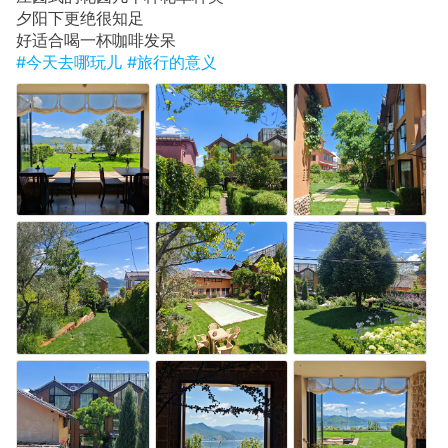
​夕阳下更绝很知足
​好适合喝一杯咖啡发呆
#今天去哪玩儿
#旅行的意义