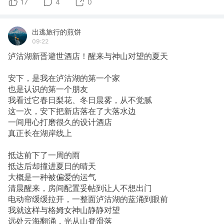
17
4
0
出逃旅行的煎饼
09:22
泸沽湖新晋避世酒店！醒来与神山对望的夏天
安下，是我在泸沽湖的第一个家
也是认识的第一个朋友
我看过它春日梨花、冬日晨雾，从不觉腻
这一次，安下把新店落在了大落水边
一间用心打磨很久的设计酒店
真正长在湖岸线上
抵达前下了一周的雨
抵达后却撞进夏日的晴天
大概是一种被偏爱的运气
清晨醒来，房间配置妥帖到让人不想出门
电动帘缓缓拉开，一整面泸沽湖的蓝涌到眼前
我就这样与格姆女神山静静对望
远处云海翻涌，光从山脊滑落