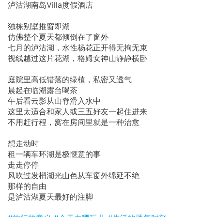
泸沽湖南岛Villa度假酒店
独栋别墅推窗即湖
仿佛整个夏天都倾倒在了窗外
七月的泸沽湖，水性杨花正开得无拘无束
视线越过这片花湖，格姆女神山静静横卧
庭院里高低错落的绿植，私密又透气
晨起在临湖露台喝茶
午后看云影从山脊滑入水中
这里太适合和家人或三五好友一起住进来
不用赶行程，窝在房间里就是一种治愈
想走动时
租一辆车环湖是极惬意的事
走走停停
风吹过发梢湖光山色从车窗外绵延不绝
那样的自由
是泸沽湖夏天最好的注脚