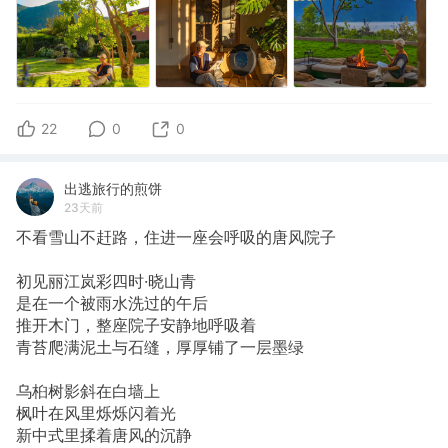
22
0
0
出逃旅行的煎饼
23天前
不看雪山不赶路，住进一座会呼吸的唐风院子
初见丽江岚彩四时·晓山青
是在一个被雨水洗过的午后
推开木门，整座院子安静地呼吸着
青苔爬满泥土与石缝，厚厚铺了一层墨绿
乌桕树影斜在白墙上
枫叶在风里烁烁闪着光
新中式里揉着唐风的沉静