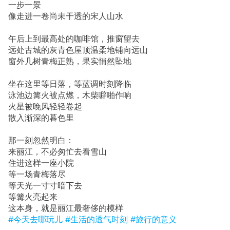
一步一景
像走进一卷尚未干透的宋人山水
午后上到最高处的咖啡馆，推窗望去
远处古城的灰青色屋顶温柔地铺向远山
窗外几树青梅正熟，果实悄然坠地
坐在这里等日落，等蓝调时刻降临
泳池边篝火被点燃，木柴噼啪作响
火星被晚风轻轻卷起
散入渐深的暮色里
那一刻忽然明白：
来丽江，不必匆忙去看雪山
住进这样一座小院
等一场青梅落尽
等天光一寸寸暗下去
等篝火亮起来
这本身，就是丽江最奢侈的模样
#今天去哪玩儿
#生活的透气时刻
#旅行的意义