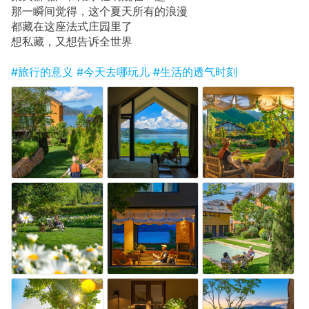
那一瞬间觉得，这个夏天所有的浪漫
都藏在这座法式庄园里了
想私藏，又想告诉全世界
#旅行的意义
#今天去哪玩儿
#生活的透气时刻