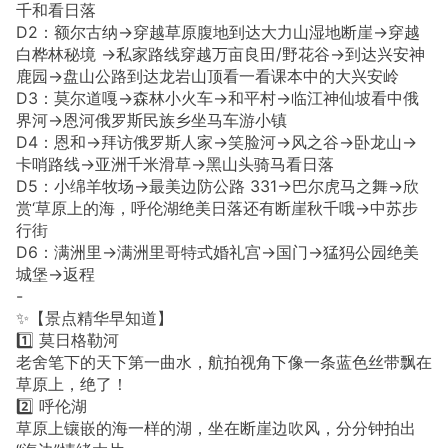
千和看日落
D2：额尔古纳→穿越草原腹地到达大力山湿地断崖→穿越
白桦林秘境 →私家路线穿越万亩良田/野花谷→到达兴安神
鹿园→盘山公路到达龙岩山顶看一看课本中的大兴安岭
D3：莫尔道嘎→森林小火车→和平村→临江神仙坡看中俄
界河→恩河俄罗斯民族乡坐马车游小镇
D4：恩和→拜访俄罗斯人家→笑脸河→风之谷→卧龙山→
卡哨路线→亚洲千米滑草→黑山头骑马看日落
D5：小绵羊牧场→最美边防公路 331→巴尔虎马之舞→欣
赏‘草原上的海，呼伦湖绝美日落还有断崖秋千哦→中苏步
行街
D6：满洲里→满洲里哥特式婚礼宫→国门→猛犸公园绝美
城堡→返程
-
✨【景点精华早知道】
1️⃣ 莫日格勒河
老舍笔下的天下第一曲水，航拍视角下像一条蓝色丝带飘在
草原上，绝了！
2️⃣ 呼伦湖
草原上镶嵌的海一样的湖，坐在断崖边吹风，分分钟拍出