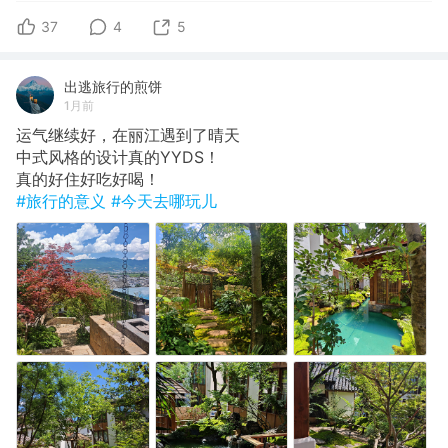
37
4
5
出逃旅行的煎饼
1月前
运气继续好，在丽江遇到了晴天
​中式风格的设计真的YYDS！
​真的好住好吃好喝！
#旅行的意义
#今天去哪玩儿