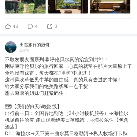
43
4
0
出逃旅行的煎饼
2月前
不敢发朋友圈系列😭呼伦贝尔真的治愈到封神！！
刚结束呼伦贝尔的旅行回家，心真的就留在那片大草原上了
全程没有踩雷，每天都在“哇塞”中度过！
这种风吹草低见牛羊的自由感，真的只有去过的才懂！
给大家分享我们的绝美路线和一点干货
想去避暑的姐妹们赶紧码住！
-
🗺️【我们的6天5晚路线】
出行前一日：全国各地到达（24小时接机服务）→海拉尔
机场前往哈克 崖山观看绝美日落晚霞，→海拉尔住【包含
酒店】
D1：海拉尔→天下第一曲水莫日格勒河→私人牧场打卡秋