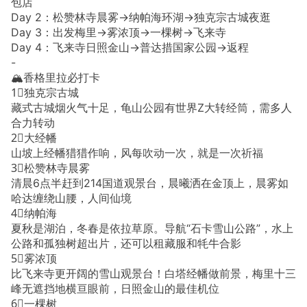
包店
Day 2：松赞林寺晨雾→纳帕海环湖→独克宗古城夜逛
Day 3：出发梅里→雾浓顶→一棵树→飞来寺
Day 4：飞来寺日照金山→普达措国家公园→返程
-
🏔️香格里拉必打卡
1⃣️独克宗古城
藏式古城烟火气十足，龟山公园有世界Z大转经筒，需多人
合力转动
2⃣️大经幡
山坡上经幡猎猎作响，风每吹动一次，就是一次祈福
3⃣️松赞林寺晨雾
清晨6点半赶到214国道观景台，晨曦洒在金顶上，晨雾如
哈达缠绕山腰，人间仙境
4⃣️纳帕海
夏秋是湖泊，冬春是依拉草原。导航“石卡雪山公路”，水上
公路和孤独树超出片，还可以租藏服和牦牛合影
5⃣️雾浓顶
比飞来寺更开阔的雪山观景台！白塔经幡做前景，梅里十三
峰无遮挡地横亘眼前，日照金山的最佳机位
6⃣️一棵树