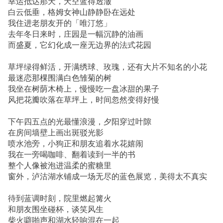
幸运抵达那天，天空蓝得透澈
白云低垂，格姆女神山静静卧在远处
我住进老朋友开的「唯汀悠」
去年冬日来时，庄园是一幅沉静的油画
而盛夏，它幻化成一座无边界的法式花园
草坪绿得鲜活，开满绣球、玫瑰，还有大片不知名的小花
最迷恋那棵围满白色雏菊的树
我坐在树荫木椅上，慢慢吃一盘冰甜的果子
风把花瓣吹落在草坪上，时间忽然变得好慢
下午四五点的光最懂浪漫，夕阳穿过叶隙
在房间墙壁上画出斑驳光影
喷水池旁，小狗正和朋友追着水花嬉闹
我在一旁喝咖啡、翻着读到一半的书
整个人像被泡进温柔的蜜糖里
窗外，泸沽湖水铺成一场无尽的蓝色展览，美得太不真实
待到蓝调时刻，院里燃起篝火
和朋友围坐碰杯，谈笑风生
柴火噼啪声和湖水轻响混在一起