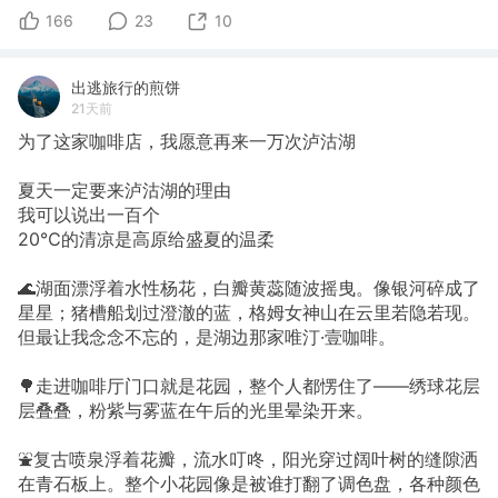
166
23
10
出逃旅行的煎饼
21天前
为了这家咖啡店，我愿意再来一万次泸沽湖
夏天一定要来泸沽湖的理由
我可以说出一百个
20℃的清凉是高原给盛夏的温柔
🌊湖面漂浮着水性杨花，白瓣黄蕊随波摇曳。像银河碎成了
星星；猪槽船划过澄澈的蓝，格姆女神山在云里若隐若现。
但最让我念念不忘的，是湖边那家唯汀·壹咖啡。
🌳走进咖啡厅门口就是花园，整个人都愣住了——绣球花层
层叠叠，粉紫与雾蓝在午后的光里晕染开来。
⛲复古喷泉浮着花瓣，流水叮咚，阳光穿过阔叶树的缝隙洒
在青石板上。整个小花园像是被谁打翻了调色盘，各种颜色