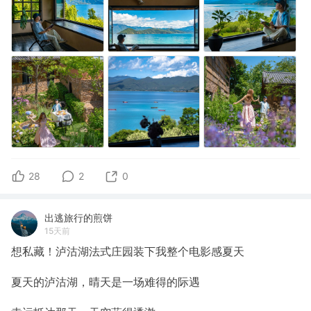
28
2
0
出逃旅行的煎饼
15天前
想私藏！泸沽湖法式庄园装下我整个电影感夏天
夏天的泸沽湖，晴天是一场难得的际遇