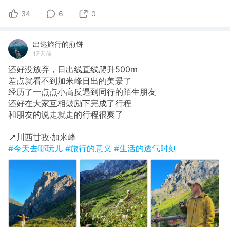
34
6
0
出逃旅行的煎饼
17天前
还好没放弃，日出线直线爬升500m
​差点就看不到加米峰日出的美景了
经历了一点点小高反遇到同行的陌生朋友
还好在大家互相鼓励下完成了行程
和朋友的说走就走的行程很爽了
​📍川西甘孜·加米峰
#今天去哪玩儿
#旅行的意义
#生活的透气时刻