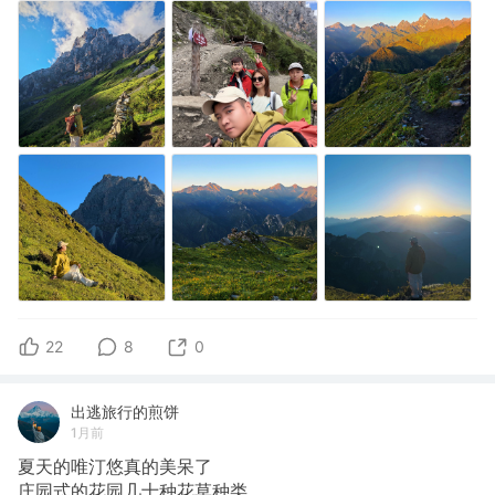
22
8
0
出逃旅行的煎饼
1月前
夏天的唯汀悠真的美呆了
​庄园式的花园几十种花草种类