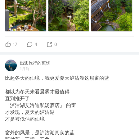
17
4
0
出逃旅行的煎饼
1月前
比起冬天的仙境，我更爱夏天泸沽湖这扇窗的蓝
都以为冬天来看晨雾才最值得
直到推开了
「泸沽湖艾洛迪私汤酒店」 的窗
才发现，夏天的泸沽湖
才是被低估的仙境
窗外的风景，是泸沽湖真实的蓝