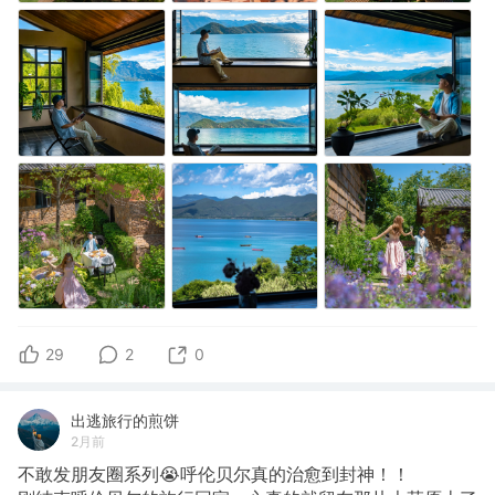
29
2
0
出逃旅行的煎饼
2月前
不敢发朋友圈系列😭呼伦贝尔真的治愈到封神！！