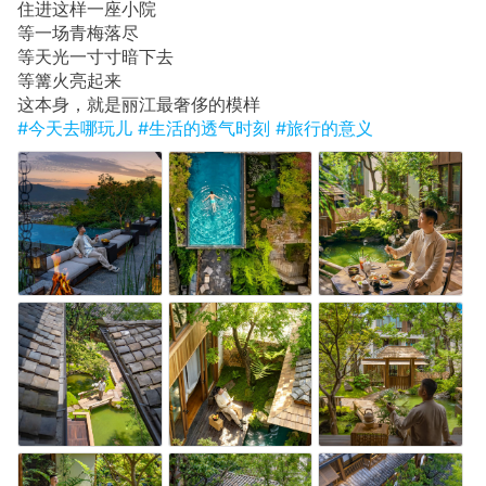
住进这样一座小院
等一场青梅落尽
等天光一寸寸暗下去
等篝火亮起来
这本身，就是丽江最奢侈的模样
#今天去哪玩儿
#生活的透气时刻
#旅行的意义