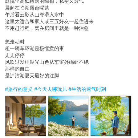
庭院里高低错落的绿植，私密又透气
晨起在临湖露台喝茶
午后看云影从山脊滑入水中
这里太适合和家人或三五好友一起住进来
不用赶行程，窝在房间里就是一种治愈
想走动时
租一辆车环湖是极惬意的事
走走停停
风吹过发梢湖光山色从车窗外绵延不绝
那样的自由
是泸沽湖夏天最好的注脚
#旅行的意义
#今天去哪玩儿
#生活的透气时刻