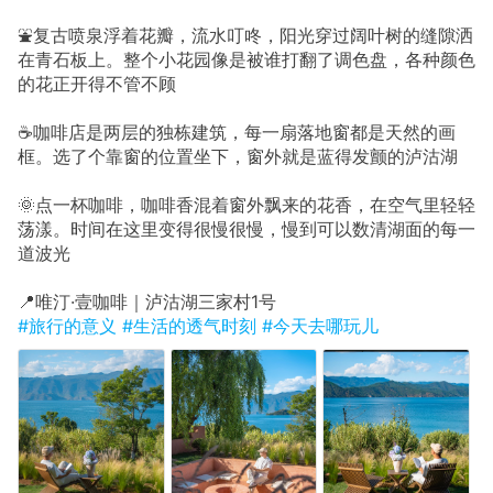
⛲复古喷泉浮着花瓣，流水叮咚，阳光穿过阔叶树的缝隙洒
在青石板上。整个小花园像是被谁打翻了调色盘，各种颜色
的花正开得不管不顾
☕咖啡店是两层的独栋建筑，每一扇落地窗都是天然的画
框。选了个靠窗的位置坐下，窗外就是蓝得发颤的泸沽湖
🌞点一杯咖啡，咖啡香混着窗外飘来的花香，在空气里轻轻
荡漾。时间在这里变得很慢很慢，慢到可以数清湖面的每一
道波光
📍唯汀·壹咖啡｜泸沽湖三家村1号
#旅行的意义
#生活的透气时刻
#今天去哪玩儿