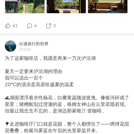
43
4
0
出逃旅行的煎饼
22天前
为了这家咖啡店，我愿意再来一万次泸沽湖
夏天一定要来泸沽湖的理由
我可以说出一百个
20℃的清凉是高原给盛夏的温柔
🌊湖面漂浮着水性杨花，白瓣黄蕊随波摇曳。像银河碎成了
星星；猪槽船划过澄澈的蓝，格姆女神山在云里若隐若现。
但最让我念念不忘的，是湖边那家唯汀·壹咖啡。
🌳走进咖啡厅门口就是花园，整个人都愣住了——绣球花层
层叠叠，粉紫与雾蓝在午后的光里晕染开来。