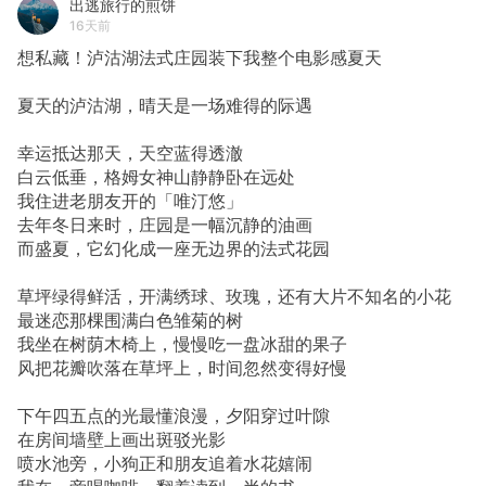
出逃旅行的煎饼
16天前
想私藏！泸沽湖法式庄园装下我整个电影感夏天
夏天的泸沽湖，晴天是一场难得的际遇
幸运抵达那天，天空蓝得透澈
白云低垂，格姆女神山静静卧在远处
我住进老朋友开的「唯汀悠」
去年冬日来时，庄园是一幅沉静的油画
而盛夏，它幻化成一座无边界的法式花园
草坪绿得鲜活，开满绣球、玫瑰，还有大片不知名的小花
最迷恋那棵围满白色雏菊的树
我坐在树荫木椅上，慢慢吃一盘冰甜的果子
风把花瓣吹落在草坪上，时间忽然变得好慢
下午四五点的光最懂浪漫，夕阳穿过叶隙
在房间墙壁上画出斑驳光影
喷水池旁，小狗正和朋友追着水花嬉闹