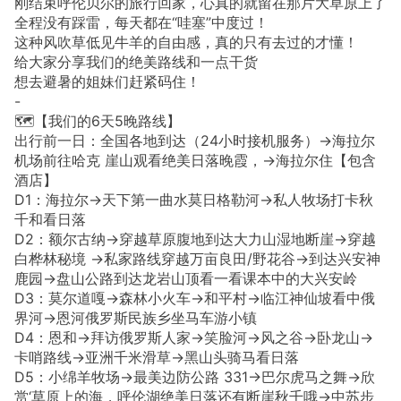
刚结束呼伦贝尔的旅行回家，心真的就留在那片大草原上了
全程没有踩雷，每天都在“哇塞”中度过！
这种风吹草低见牛羊的自由感，真的只有去过的才懂！
给大家分享我们的绝美路线和一点干货
想去避暑的姐妹们赶紧码住！
-
🗺️【我们的6天5晚路线】
出行前一日：全国各地到达（24小时接机服务）→海拉尔
机场前往哈克 崖山观看绝美日落晚霞，→海拉尔住【包含
酒店】
D1：海拉尔→天下第一曲水莫日格勒河→私人牧场打卡秋
千和看日落
D2：额尔古纳→穿越草原腹地到达大力山湿地断崖→穿越
白桦林秘境 →私家路线穿越万亩良田/野花谷→到达兴安神
鹿园→盘山公路到达龙岩山顶看一看课本中的大兴安岭
D3：莫尔道嘎→森林小火车→和平村→临江神仙坡看中俄
界河→恩河俄罗斯民族乡坐马车游小镇
D4：恩和→拜访俄罗斯人家→笑脸河→风之谷→卧龙山→
卡哨路线→亚洲千米滑草→黑山头骑马看日落
D5：小绵羊牧场→最美边防公路 331→巴尔虎马之舞→欣
赏‘草原上的海，呼伦湖绝美日落还有断崖秋千哦→中苏步