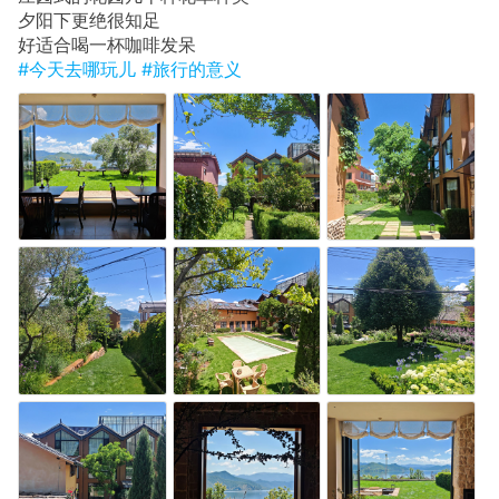
​夕阳下更绝很知足
​好适合喝一杯咖啡发呆
#今天去哪玩儿
#旅行的意义