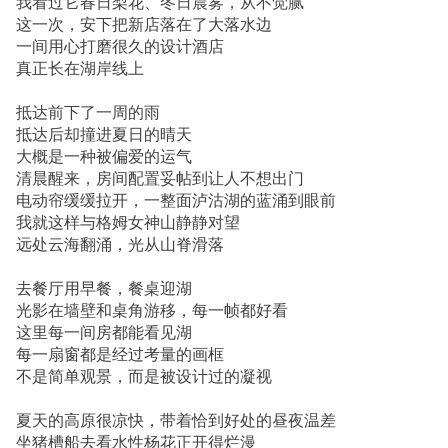
我看过它春日梨花、冬日晨雾，从不觉腻
这一次，安下把新店落在了大落水边
一间用心打磨很久的设计酒店
真正长在湖岸线上
抵达前下了一周的雨
抵达后却撞进夏日的晴天
大概是一种被偏爱的运气
清晨醒来，房间配置妥帖到让人不想出门
电动帘缓缓拉开，一整面泸沽湖的蓝涌到眼前
我就这样与格姆女神山静静对望
远处云海翻涌，光从山脊滑落
去餐厅用早餐，餐桌迎湖
光影在墙壁和桌角游移，每一帧都好看
这里每一间房都能看见湖
每一扇窗都是经过考量的画框
不是简单观景，而是被设计过的凝视
夏天的高原很凉快，带着恰到好处的昼夜温差
坐猪槽船去看水性杨花正开得烂漫