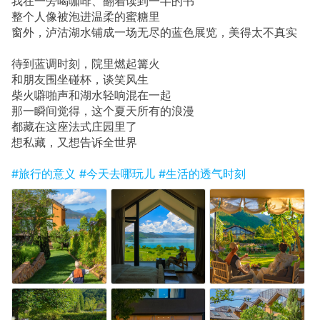
我在一旁喝咖啡、翻着读到一半的书
整个人像被泡进温柔的蜜糖里
窗外，泸沽湖水铺成一场无尽的蓝色展览，美得太不真实
待到蓝调时刻，院里燃起篝火
和朋友围坐碰杯，谈笑风生
柴火噼啪声和湖水轻响混在一起
那一瞬间觉得，这个夏天所有的浪漫
都藏在这座法式庄园里了
想私藏，又想告诉全世界
#旅行的意义
#今天去哪玩儿
#生活的透气时刻