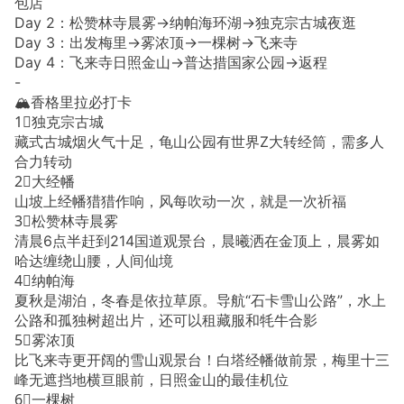
包店
Day 2：松赞林寺晨雾→纳帕海环湖→独克宗古城夜逛
Day 3：出发梅里→雾浓顶→一棵树→飞来寺
Day 4：飞来寺日照金山→普达措国家公园→返程
-
🏔️香格里拉必打卡
1⃣️独克宗古城
藏式古城烟火气十足，龟山公园有世界Z大转经筒，需多人
合力转动
2⃣️大经幡
山坡上经幡猎猎作响，风每吹动一次，就是一次祈福
3⃣️松赞林寺晨雾
清晨6点半赶到214国道观景台，晨曦洒在金顶上，晨雾如
哈达缠绕山腰，人间仙境
4⃣️纳帕海
夏秋是湖泊，冬春是依拉草原。导航“石卡雪山公路”，水上
公路和孤独树超出片，还可以租藏服和牦牛合影
5⃣️雾浓顶
比飞来寺更开阔的雪山观景台！白塔经幡做前景，梅里十三
峰无遮挡地横亘眼前，日照金山的最佳机位
6⃣️一棵树