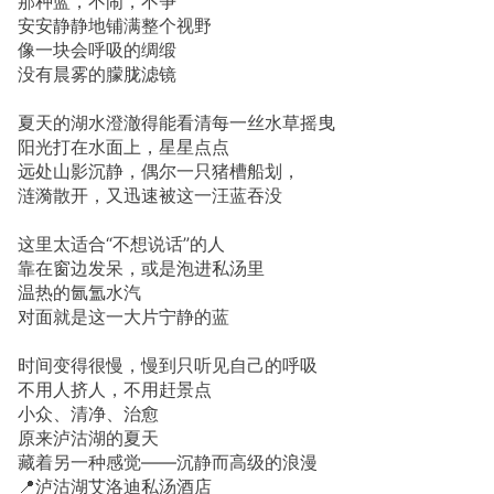
那种蓝，不闹，不争
安安静静地铺满整个视野
像一块会呼吸的绸缎
没有晨雾的朦胧滤镜
夏天的湖水澄澈得能看清每一丝水草摇曳
阳光打在水面上，星星点点
远处山影沉静，偶尔一只猪槽船划，
涟漪散开，又迅速被这一汪蓝吞没
这里太适合“不想说话”的人
靠在窗边发呆，或是泡进私汤里
温热的氤氲水汽
对面就是这一大片宁静的蓝
时间变得很慢，慢到只听见自己的呼吸
不用人挤人，不用赶景点
小众、清净、治愈
原来泸沽湖的夏天
藏着另一种感觉——沉静而高级的浪漫
📍泸沽湖艾洛迪私汤酒店