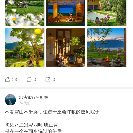
23
0
0
出逃旅行的煎饼
24天前
不看雪山不赶路，住进一座会呼吸的唐风院子
初见丽江岚彩四时·晓山青
是在一个被雨水洗过的午后