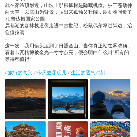
就在雾浓顶附近，山坡上那棵孤树是隐藏机位。枝干苍劲伸
向天空，以雪山为背景，拍出来孤独又壮阔，朋友圈问爆了
7⃣️普达措国家公园
属都湖的森林栈道像走进中古世纪，松鼠偶尔窜过脚边，治
愈值拉满
-
这一次，我用镜头追到了日照金山。当你真正站在雾浓顶，
看着卡瓦格博被金光一寸寸点亮，便会明白什么叫“所有的
等待都值得”
#旅行的意义
#今天去哪玩儿
#生活的透气时刻