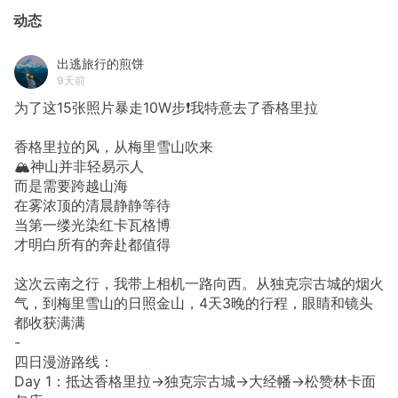
动态
出逃旅行的煎饼
9天前
为了这15张照片暴走10W步❗我特意去了香格里拉
香格里拉的风，从梅里雪山吹来
🏔️神山并非轻易示人
而是需要跨越山海
在雾浓顶的清晨静静等待
当第一缕光染红卡瓦格博
才明白所有的奔赴都值得
这次云南之行，我带上相机一路向西。从独克宗古城的烟火
气，到梅里雪山的日照金山，4天3晚的行程，眼睛和镜头
都收获满满
-
四日漫游路线：
Day 1：抵达香格里拉→独克宗古城→大经幡→松赞林卡面