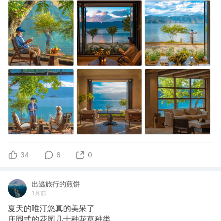
34
6
0
出逃旅行的煎饼
1月前
夏天的唯汀悠真的美呆了
​庄园式的花园几十种花草种类