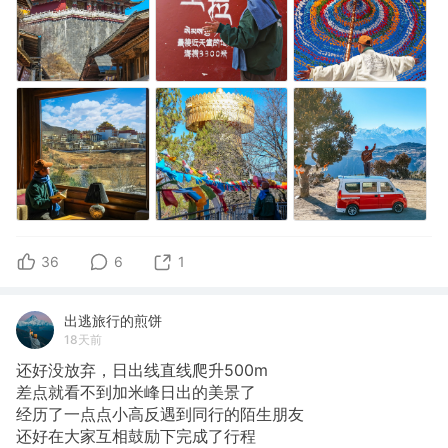
36
6
1
出逃旅行的煎饼
18天前
还好没放弃，日出线直线爬升500m
​差点就看不到加米峰日出的美景了
经历了一点点小高反遇到同行的陌生朋友
还好在大家互相鼓励下完成了行程