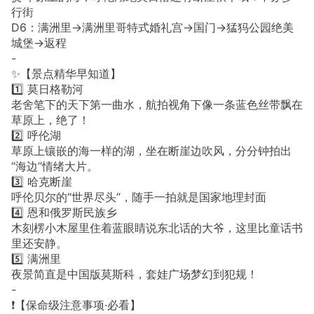
行街
D6：满洲里→满洲里哥特式婚礼宫→国门→猛犸公园绝美
城堡→返程
-
✨【景点精华早知道】
1️⃣ 莫日格勒河
老舍笔下的天下第一曲水，航拍视角下像一条蓝色丝带飘在
草原上，绝了！
2️⃣ 呼伦湖
草原上镶嵌的海一样的湖，坐在断崖边吹风，分分钟拍出
“海边”情绪大片。
3️⃣ 哈克断崖
呼伦贝尔的“世界尽头”，随手一拍就是国家地理封面
4️⃣ 恩和俄罗斯民族乡
木刻楞小木屋里住着蓝眼睛说东北话的大爷，这里比童话书
里还安静。
5️⃣ 满洲里
夜景简直是中国版莫斯科，套娃广场梦幻到犯规！
-
❗️【保命级注意事项·必看】