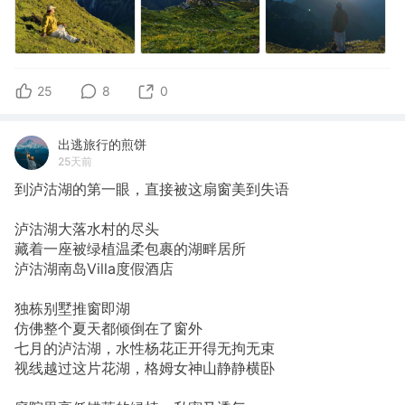
25
8
0
出逃旅行的煎饼
25天前
到泸沽湖的第一眼，直接被这扇窗美到失语
泸沽湖大落水村的尽头
藏着一座被绿植温柔包裹的湖畔居所
泸沽湖南岛Villa度假酒店
独栋别墅推窗即湖
仿佛整个夏天都倾倒在了窗外
七月的泸沽湖，水性杨花正开得无拘无束
视线越过这片花湖，格姆女神山静静横卧