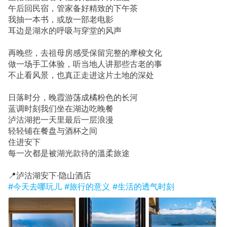
午后回民宿，管家备好精致的下午茶
我抽一本书，或放一部老电影
耳边是湖水的呼吸与穿堂的风声
再晚些，去祖母房感受保留完整的摩梭文化
做一场手工体验，听当地人讲那些古老的事
不止看风景，也真正走进这片土地的深处
日落时分，晚霞游荡成橘粉色的长河
蓝调时刻我们坐在湖边吃晚餐
泸沽湖把一天里最后一层浪漫
轻轻铺在餐盘与酒杯之间
住进安下
每一次都是被湖光款待的溫柔旅途
📍泸沽湖安下·隐山酒店
#今天去哪玩儿
#旅行的意义
#生活的透气时刻