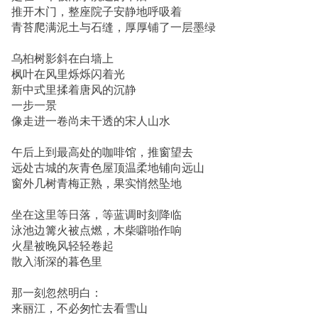
推开木门，整座院子安静地呼吸着
青苔爬满泥土与石缝，厚厚铺了一层墨绿
乌桕树影斜在白墙上
枫叶在风里烁烁闪着光
新中式里揉着唐风的沉静
一步一景
像走进一卷尚未干透的宋人山水
午后上到最高处的咖啡馆，推窗望去
远处古城的灰青色屋顶温柔地铺向远山
窗外几树青梅正熟，果实悄然坠地
坐在这里等日落，等蓝调时刻降临
泳池边篝火被点燃，木柴噼啪作响
火星被晚风轻轻卷起
散入渐深的暮色里
那一刻忽然明白：
来丽江，不必匆忙去看雪山