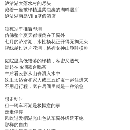
泸沽湖大落水村的尽头
藏着一座被绿植温柔包裹的湖畔居所
泸沽湖南岛Villa度假酒店
独栋别墅推窗即湖
仿佛整个夏天都倾倒在了窗外
七月的泸沽湖，水性杨花正开得无拘无束
视线越过这片花湖，格姆女神山静静横卧
庭院里高低错落的绿植，私密又透气
晨起在临湖露台喝茶
午后看云影从山脊滑入水中
这里太适合和家人或三五好友一起住进来
不用赶行程，窝在房间里就是一种治愈
想走动时
租一辆车环湖是极惬意的事
走走停停
风吹过发梢湖光山色从车窗外绵延不绝
那样的自由