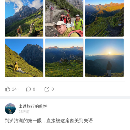
24
8
0
出逃旅行的煎饼
25天前
到泸沽湖的第一眼，直接被这扇窗美到失语