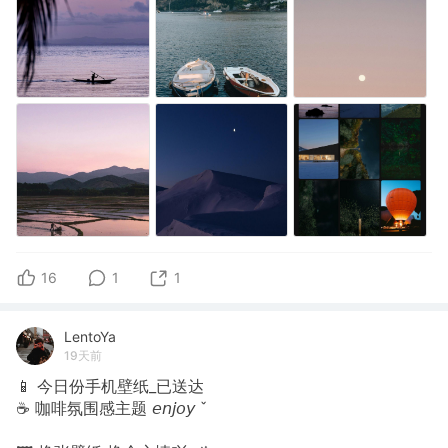
16
1
1
LentoYa
19天前
📱 今日份手机壁纸_已送达
☕️ 咖啡氛围感主题 𝘦𝘯𝘫𝘰𝘺 ˇ