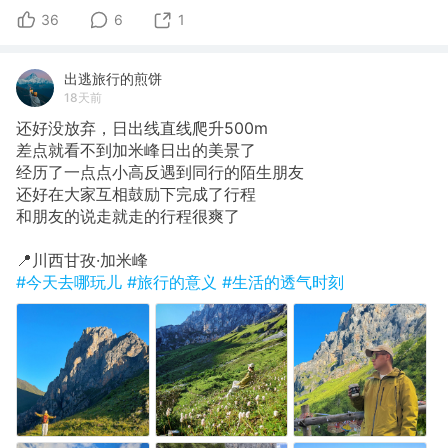
36
6
1
出逃旅行的煎饼
18天前
还好没放弃，日出线直线爬升500m
​差点就看不到加米峰日出的美景了
经历了一点点小高反遇到同行的陌生朋友
还好在大家互相鼓励下完成了行程
和朋友的说走就走的行程很爽了
​📍川西甘孜·加米峰
#今天去哪玩儿
#旅行的意义
#生活的透气时刻