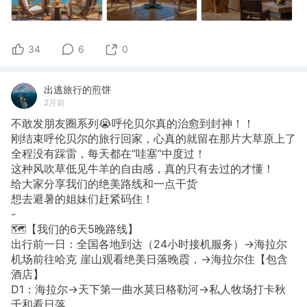
34
6
0
出逃旅行的煎饼
2月前
不敢发朋友圈系列😭呼伦贝尔真的治愈到封神！！
刚结束呼伦贝尔的旅行回家，心真的就留在那片大草原上了
全程没有踩雷，每天都在“哇塞”中度过！
这种风吹草低见牛羊的自由感，真的只有去过的才懂！
给大家分享我们的绝美路线和一点干货
想去避暑的姐妹们赶紧码住！
-
🗺️【我们的6天5晚路线】
出行前一日：全国各地到达（24小时接机服务）→海拉尔
机场前往哈克 崖山观看绝美日落晚霞，→海拉尔住【包含
酒店】
D1：海拉尔→天下第一曲水莫日格勒河→私人牧场打卡秋
千和看日落