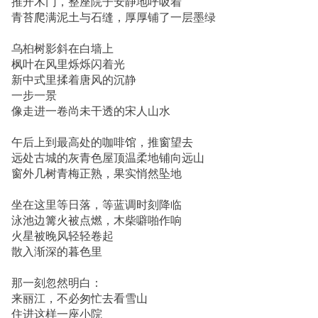
推开木门，整座院子安静地呼吸着
青苔爬满泥土与石缝，厚厚铺了一层墨绿
乌桕树影斜在白墙上
枫叶在风里烁烁闪着光
新中式里揉着唐风的沉静
一步一景
像走进一卷尚未干透的宋人山水
午后上到最高处的咖啡馆，推窗望去
远处古城的灰青色屋顶温柔地铺向远山
窗外几树青梅正熟，果实悄然坠地
坐在这里等日落，等蓝调时刻降临
泳池边篝火被点燃，木柴噼啪作响
火星被晚风轻轻卷起
散入渐深的暮色里
那一刻忽然明白：
来丽江，不必匆忙去看雪山
住进这样一座小院