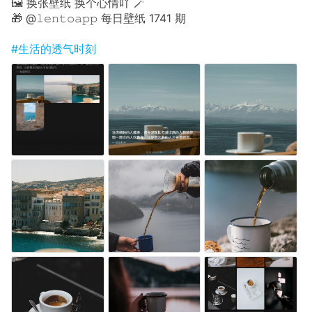
🖼 换张壁纸 换个心情吖 🪄
🎁 @𝚕𝚎𝚗𝚝𝚘𝚊𝚙𝚙 每日壁纸 1741 期
#生活的透气时刻