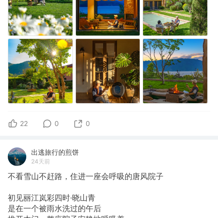
22
0
0
出逃旅行的煎饼
24天前
不看雪山不赶路，住进一座会呼吸的唐风院子
初见丽江岚彩四时·晓山青
是在一个被雨水洗过的午后