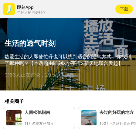
即刻App
下载
年轻人的同好社区
生活的透气时刻
热爱生活的人即使忙碌也可以找到适合的透气方式，你找到
了哪种呢？【本话题由即刻×小宇宙×新天地联合发起】
9183人正在讨论，29.5万人浏览
相关圈子
人间松弛指南
去过的好玩的地方
11万名即友已加入