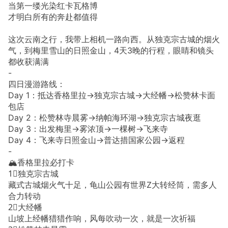
当第一缕光染红卡瓦格博
才明白所有的奔赴都值得
这次云南之行，我带上相机一路向西。从独克宗古城的烟火
气，到梅里雪山的日照金山，4天3晚的行程，眼睛和镜头
都收获满满
-
四日漫游路线：
Day 1：抵达香格里拉→独克宗古城→大经幡→松赞林卡面
包店
Day 2：松赞林寺晨雾→纳帕海环湖→独克宗古城夜逛
Day 3：出发梅里→雾浓顶→一棵树→飞来寺
Day 4：飞来寺日照金山→普达措国家公园→返程
-
🏔️香格里拉必打卡
1⃣️独克宗古城
藏式古城烟火气十足，龟山公园有世界Z大转经筒，需多人
合力转动
2⃣️大经幡
山坡上经幡猎猎作响，风每吹动一次，就是一次祈福