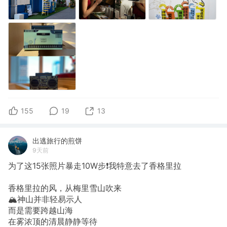
155
19
13
出逃旅行的煎饼
9天前
为了这15张照片暴走10W步❗我特意去了香格里拉
香格里拉的风，从梅里雪山吹来
🏔️神山并非轻易示人
而是需要跨越山海
在雾浓顶的清晨静静等待