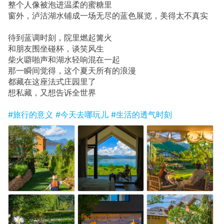
整个人像被泡进温柔的蜜糖里
窗外，泸沽湖水铺成一场无尽的蓝色展览，美得太不真实
待到蓝调时刻，院里燃起篝火
和朋友围坐碰杯，谈笑风生
柴火噼啪声和湖水轻响混在一起
那一瞬间觉得，这个夏天所有的浪漫
都藏在这座法式庄园里了
想私藏，又想告诉全世界
#旅行的意义
#今天去哪玩儿
#生活的透气时刻