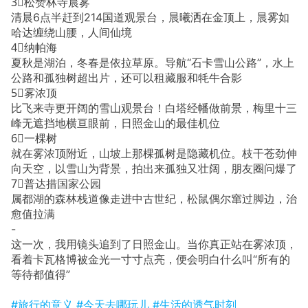
3⃣️松赞林寺晨雾
清晨6点半赶到214国道观景台，晨曦洒在金顶上，晨雾如
哈达缠绕山腰，人间仙境
4⃣️纳帕海
夏秋是湖泊，冬春是依拉草原。导航“石卡雪山公路”，水上
公路和孤独树超出片，还可以租藏服和牦牛合影
5⃣️雾浓顶
比飞来寺更开阔的雪山观景台！白塔经幡做前景，梅里十三
峰无遮挡地横亘眼前，日照金山的最佳机位
6⃣️一棵树
就在雾浓顶附近，山坡上那棵孤树是隐藏机位。枝干苍劲伸
向天空，以雪山为背景，拍出来孤独又壮阔，朋友圈问爆了
7⃣️普达措国家公园
属都湖的森林栈道像走进中古世纪，松鼠偶尔窜过脚边，治
愈值拉满
-
这一次，我用镜头追到了日照金山。当你真正站在雾浓顶，
看着卡瓦格博被金光一寸寸点亮，便会明白什么叫“所有的
等待都值得”
#旅行的意义
#今天去哪玩儿
#生活的透气时刻