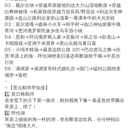
D2：额尔古纳→穿越草原腹地到达大力山湿地断崖→穿越
白桦林秘境 →私家路线穿越万亩良田/野花谷→到达兴安神
鹿园→盘山公路到达龙岩山顶看一看课本中的大兴安岭
D3：莫尔道嘎→森林小火车→和平村→临江神仙坡看中俄
界河→恩河俄罗斯民族乡坐马车游小镇
D4：恩和→拜访俄罗斯人家→笑脸河→风之谷→卧龙山→
卡哨路线→亚洲千米滑草→黑山头骑马看日落
D5：小绵羊牧场→最美边防公路 331→巴尔虎马之舞→欣
赏‘草原上的海，呼伦湖绝美日落还有断崖秋千哦→中苏步
行街
D6：满洲里→满洲里哥特式婚礼宫→国门→猛犸公园绝美
城堡→返程
-
✨【景点精华早知道】
1️⃣ 莫日格勒河
老舍笔下的天下第一曲水，航拍视角下像一条蓝色丝带飘在
草原上，绝了！
2️⃣ 呼伦湖
草原上镶嵌的海一样的湖，坐在断崖边吹风，分分钟拍出
“海边”情绪大片。