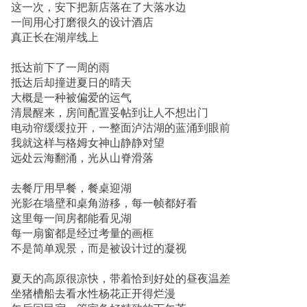
这一次，安下把新店落在了大落水边
一间用心打磨很久的设计酒店
真正长在湖岸线上
抵达前下了一周的雨
抵达后却撞进夏日的晴天
大概是一种被偏爱的运气
清晨醒来，房间配置妥帖到让人不想出门
电动帘缓缓拉开，一整面泸沽湖的蓝涌到眼前
我就这样与格姆女神山静静对望
远处云海翻涌，光从山脊滑落
去餐厅用早餐，餐桌迎湖
光影在墙壁和桌角游移，每一帧都好看
这里每一间房都能看见湖
每一扇窗都是经过考量的画框
不是简单观景，而是被设计过的凝视
夏天的高原很凉快，带着恰到好处的昼夜温差
坐猪槽船去看水性杨花正开得烂漫