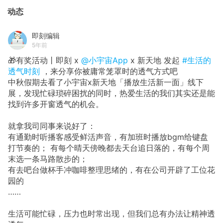
动态
即刻编辑
5年前
🎁有奖活动丨即刻 x
@小宇宙App
x 新天地 发起
#生活的
透气时刻
，来分享你被庸常笼罩时的透气方式吧
中秋假期去看了小宇宙x新天地「播放生活新一面」线下
展，发现忙碌琐碎困扰的同时，热爱生活的我们其实还是能
找到许多开窗透气的机会。
就拿我司同事来说好了：
有通勤时听播客感受鲜活声音，有加班时播放bgm给键盘
打节奏的； 有每个晴天傍晚都去天台追日落的，有每个周
末选一条马路散步的；
有去吧台做杯手冲咖啡整理思绪的，有在公司开辟了工位花
园的
……
生活可能忙碌，压力也时常出现，但我们总有办法让精神透