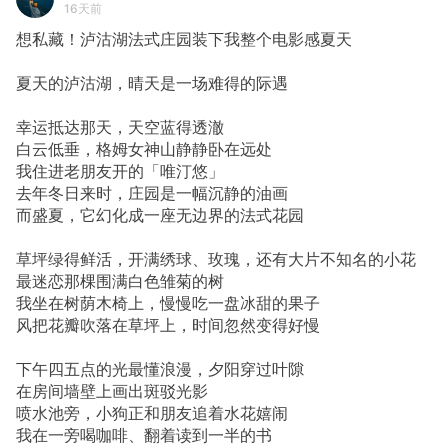
16天前
想私藏！泸沽湖法式庄园装下我整个电影感夏天
夏天的泸沽湖，晴天是一场难得的际遇
幸运抵达那天，天空蓝得透澈
白云低垂，格姆女神山静静卧在远处
我住进老朋友开的「唯汀悠」
去年冬日来时，庄园是一幅沉静的油画
而盛夏，它幻化成一座无边界的法式花园
草坪绿得鲜活，开满绣球、玫瑰，还有大片不知名的小花
最迷恋那棵围满白色雏菊的树
我坐在树荫木椅上，慢慢吃一盘冰甜的果子
风把花瓣吹落在草坪上，时间忽然变得好慢
下午四五点的光最懂浪漫，夕阳穿过叶隙
在房间墙壁上画出斑驳光影
喷水池旁，小狗正和朋友追着水花嬉闹
我在一旁喝咖啡、翻着读到一半的书