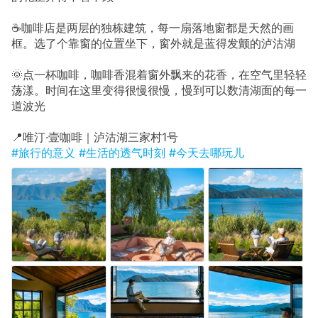
☕咖啡店是两层的独栋建筑，每一扇落地窗都是天然的画
框。选了个靠窗的位置坐下，窗外就是蓝得发颤的泸沽湖
🌞点一杯咖啡，咖啡香混着窗外飘来的花香，在空气里轻轻
荡漾。时间在这里变得很慢很慢，慢到可以数清湖面的每一
道波光
📍唯汀·壹咖啡｜泸沽湖三家村1号
#旅行的意义
#生活的透气时刻
#今天去哪玩儿