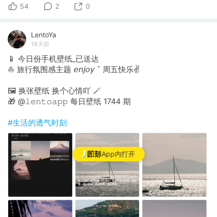
54
2
0
LentoYa
16天前
📱 今日份手机壁纸_已送达
⛵️ 旅行氛围感主题 𝘦𝘯𝘫𝘰𝘺 ˇ 周五快乐✌
🖼 换张壁纸 换个心情吖 🪄
🎁 @𝚕𝚎𝚗𝚝𝚘𝚊𝚙𝚙 每日壁纸 1744 期
#生活的透气时刻
App内打开