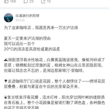
166
23
10
出逃旅行的煎饼
22天前
为了这家咖啡店，我愿意再来一万次泸沽湖
夏天一定要来泸沽湖的理由
我可以说出一百个
20℃的清凉是高原给盛夏的温柔
🌊湖面漂浮着水性杨花，白瓣黄蕊随波摇曳。像银河碎成了
星星；猪槽船划过澄澈的蓝，格姆女神山在云里若隐若现。
但最让我念念不忘的，是湖边那家唯汀·壹咖啡。
🌳走进咖啡厅门口就是花园，整个人都愣住了——绣球花层
层叠叠，粉紫与雾蓝在午后的光里晕染开来。
⛲复古喷泉浮着花瓣，流水叮咚，阳光穿过阔叶树的缝隙洒
在青石板上。整个小花园像是被谁打翻了调色盘，各种颜色
的花正开得不管不顾