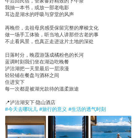
午后回民宿，管家备好精致的下午茶
我抽一本书，或放一部老电影
耳边是湖水的呼吸与穿堂的风声
再晚些，去祖母房感受保留完整的摩梭文化
做一场手工体验，听当地人讲那些古老的事
不止看风景，也真正走进这片土地的深处
日落时分，晚霞游荡成橘粉色的长河
蓝调时刻我们坐在湖边吃晚餐
泸沽湖把一天里最后一层浪漫
轻轻铺在餐盘与酒杯之间
住进安下
每一次都是被湖光款待的溫柔旅途
📍泸沽湖安下·隐山酒店
#今天去哪玩儿
#旅行的意义
#生活的透气时刻