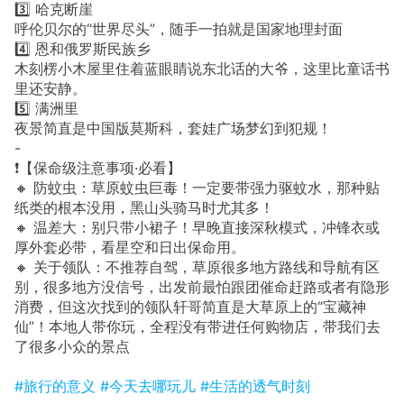
3️⃣ 哈克断崖
呼伦贝尔的“世界尽头”，随手一拍就是国家地理封面
4️⃣ 恩和俄罗斯民族乡
木刻楞小木屋里住着蓝眼睛说东北话的大爷，这里比童话书
里还安静。
5️⃣ 满洲里
夜景简直是中国版莫斯科，套娃广场梦幻到犯规！
-
❗️【保命级注意事项·必看】
🔸 防蚊虫：草原蚊虫巨毒！一定要带强力驱蚊水，那种贴
纸类的根本没用，黑山头骑马时尤其多！
🔸 温差大：别只带小裙子！早晚直接深秋模式，冲锋衣或
厚外套必带，看星空和日出保命用。
🔸 关于领队：不推荐自驾，草原很多地方路线和导航有区
别，很多地方没信号，出发前最怕跟团催命赶路或者有隐形
消费，但这次找到的领队轩哥简直是大草原上的“宝藏神
仙”！本地人带你玩，全程没有带进任何购物店，带我们去
了很多小众的景点
#旅行的意义
#今天去哪玩儿
#生活的透气时刻