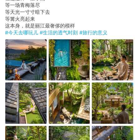
等一场青梅落尽
等天光一寸寸暗下去
等篝火亮起来
这本身，就是丽江最奢侈的模样
#今天去哪玩儿
#生活的透气时刻
#旅行的意义