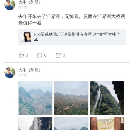
大牛（陈明）
1年前
去年开车去了江界河，无惊喜。反而在江界河大桥观
景值得一看。
kiki要戒糖哦: 谁说贵州没有海啊 这“海”可太棒了
🌊
0
0
0
大牛（陈明）
1年前