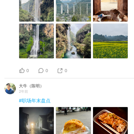
0
0
0
大牛（陈明）
2年前
#职场年末盘点