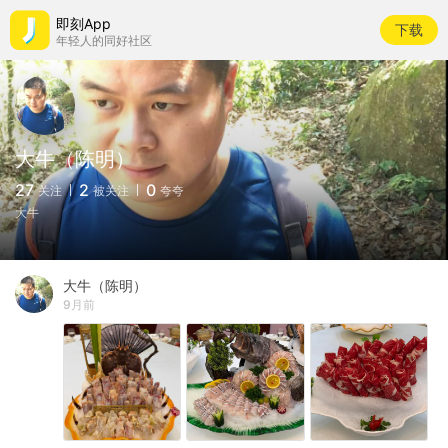
即刻App
下载
年轻人的同好社区
大牛（陈明）
27
2
0
关注
被关注
夸夸
大牛
大牛（陈明）
9月前