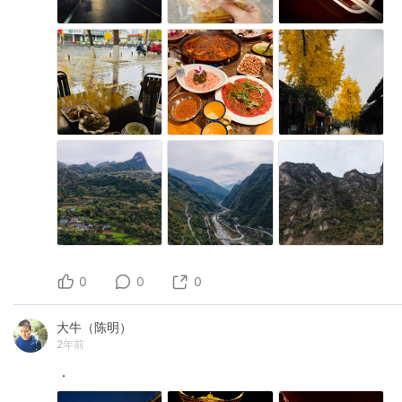
0
0
0
大牛（陈明）
2年前
．