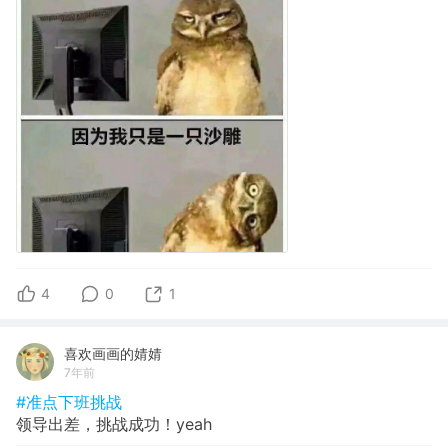
4
0
1
喜欢画画的婧婧
7年前
#准点下班挑战
领导出差，挑战成功！yeah