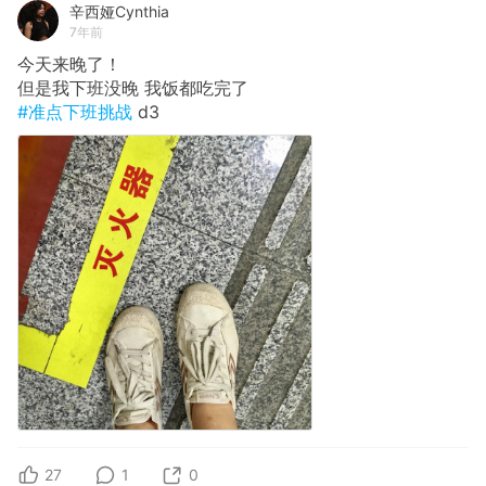
辛西娅Cynthia
7年前
今天来晚了！
但是我下班没晚 我饭都吃完了
#准点下班挑战
d3
27
1
0