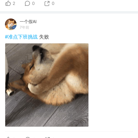
2
0
0
一个假AI
7年前
#准点下班挑战
失败