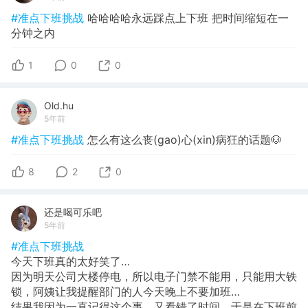
#准点下班挑战
哈哈哈哈永远踩点上下班 把时间缩短在一
分钟之内
1
0
0
Old.hu
5年前
#准点下班挑战
怎么有这么丧(gao)心(xin)病狂的话题🐶
8
2
0
还是喝可乐吧
5年前
#准点下班挑战
今天下班真的太好笑了…
因为明天公司大楼停电，所以电子门禁不能用，只能用大铁
锁，阿姨让我提醒部门的人今天晚上不要加班…
结果我因为一直记得这个事，又看错了时间，于是在下班前