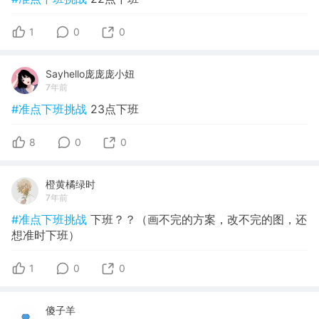
1
0
0
Sayhello庞庞庞小妞
7年前
#准点下班挑战
23点下班
8
0
0
橙黄橘绿时
7年前
#准点下班挑战
下班？？（画不完的方案，改不完的图，还
想准时下班）
1
0
0
傻子羊