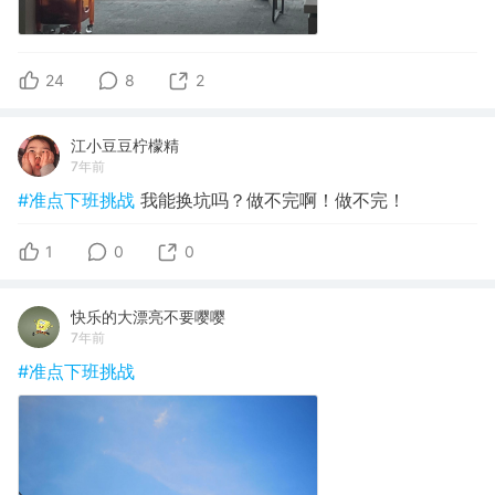
24
8
2
江小豆豆柠檬精
7年前
#准点下班挑战
我能换坑吗？做不完啊！做不完！
1
0
0
快乐的大漂亮不要嘤嘤
7年前
#准点下班挑战