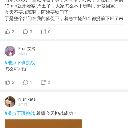
10min就开始喊“周五了，大家怎么不下班啊，赶紧回家，
今天不要加班啊，阿姨要锁门了”
于是整个部门在我的催促下，着急忙慌的全都提前下班了🤣
2
3
0
Eros.艾洛
5年前
#准点下班挑战
怎么可能呢
5
1
0
Nishikata
5年前
#准点下班挑战
希望今天挑战成功！