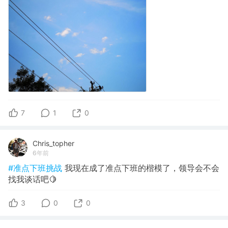
7
1
0
Chris_topher
6年前
#准点下班挑战
我现在成了准点下班的楷模了，领导会不会
找我谈话吧🍋
3
0
0