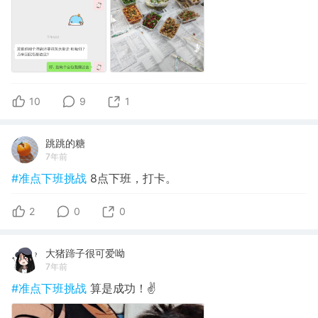
10
9
1
跳跳的糖
7年前
#准点下班挑战
8点下班，打卡。
2
0
0
大猪蹄子很可爱呦
7年前
#准点下班挑战
算是成功！✌️