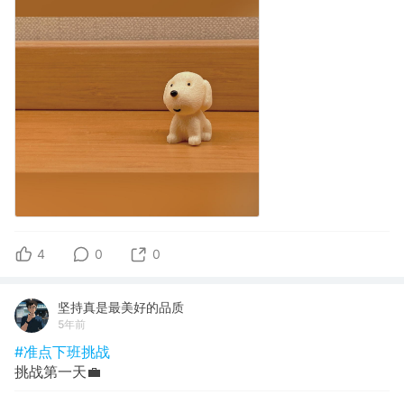
4
0
0
坚持真是最美好的品质
5年前
#准点下班挑战
挑战第一天💼