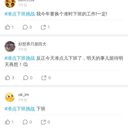
7年前
#准点下班挑战
我今年要换个准时下班的工作!一定!
1
0
1
好想养只柴田犬
7年前
#准点下班挑战
反正今天准点儿下班了，明天的事儿留待明
天再想！🤔
3
0
0
ok_im
7年前
#准点下班挑战
下班
1
0
0