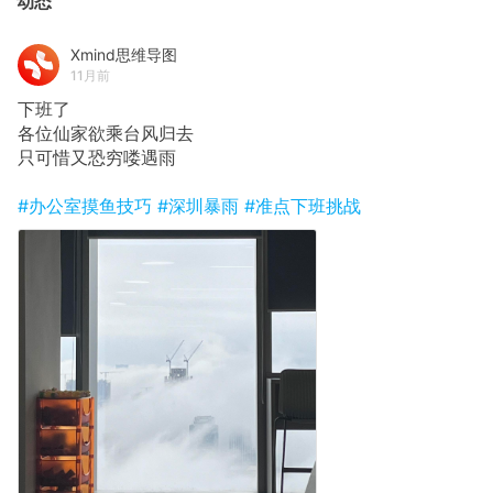
动态
Xmind思维导图
11月前
下班了
各位仙家欲乘台风归去
只可惜又恐穷喽遇雨
#办公室摸鱼技巧
#深圳暴雨
#准点下班挑战