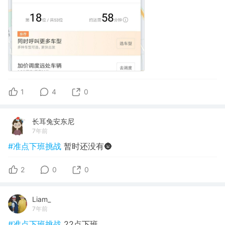
1
4
0
长耳兔安东尼
7年前
#准点下班挑战
暂时还没有🌚
2
0
0
Liam_
7年前
#准点下班挑战
22点下班