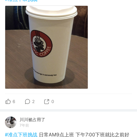
6
2
0
川川被占用了
7年前
#准点下班挑战
日常AM9点上班 下午7:00下班就比之前好