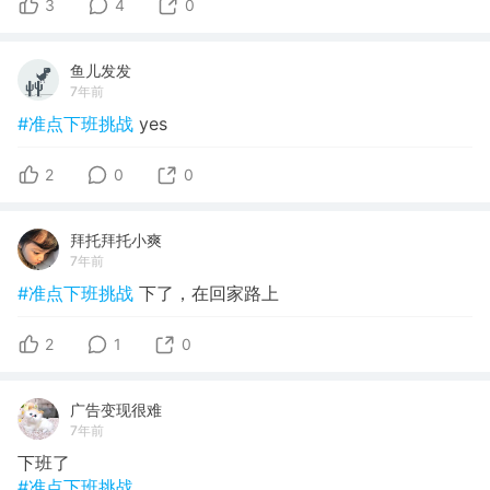
3
4
0
鱼儿发发
7年前
#准点下班挑战
yes
2
0
0
拜托拜托小爽
7年前
#准点下班挑战
下了，在回家路上
2
1
0
广告变现很难
7年前
下班了
#准点下班挑战