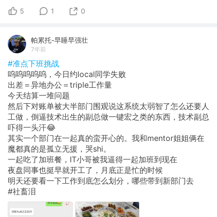
5
1
0
帕累托-早睡早强壮
7年前
#准点下班挑战
呜呜呜呜呜，今日约local同学失败
出差＝异地办公＝triple工作量
今天结算一堆问题
然后下对账单被大半部门围观说这系统太弱智了怎么还要人
工做，倒逼技术出生的副总做一键宏之类的东西，技术副总
吓得一头汗😂
其实一个部门在一起真的蛮开心的。我和mentor姐姐俩在
魔都真的是孤立无援，哭shi。
一起吃了加班餐，IT小哥被我逼得一起加班到现在
夜盘同事也挺早就开工了，月底正是忙的时候
明天还要看一下工作到底怎么划分，哪些带到新部门去
#社畜泪