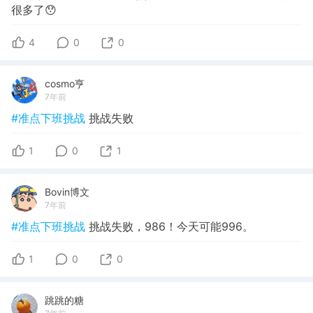
很多了😯
4
0
0
cosmo亨
7年前
#准点下班挑战
挑战失败
1
0
1
Bovin博文
7年前
#准点下班挑战
挑战失败，986！今天可能996。
1
0
0
跳跳的糖