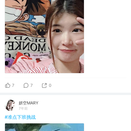
7
7
0
妍空MARY
7年前
#准点下班挑战