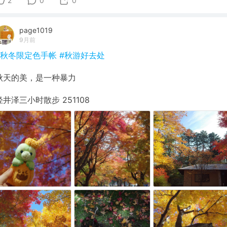
2
0
0
page1019
9月前
#秋冬限定色手帐
#秋游好去处
秋天的美，是一种暴力
轻井泽三小时散步 251108