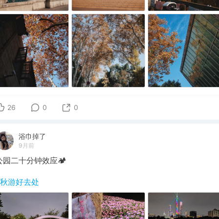
26
0
0
浴巾掉了
9月前
公园二十分钟效应🏕
#秋游好去处