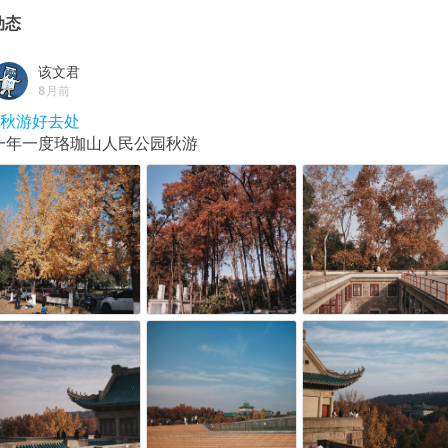
动态
该文君
8月前
#秋游好去处
一年一度珞珈山人民公园秋游