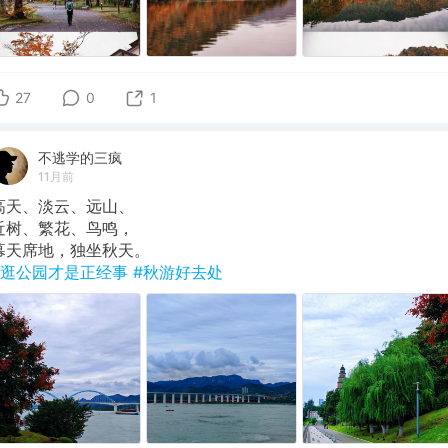
27
0
1
不逃学的三疯
11月前
高天、淡云、远山、
近树、繁花、鸟鸣，
幕天席地，独坐秋天。
#逛公园才是正经事
#秋游好去处