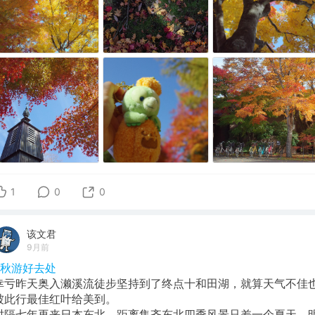
1
0
0
该文君
9月前
#秋游好去处
幸亏昨天奥入濑溪流徒步坚持到了终点十和田湖，就算天气不佳
被此行最佳红叶给美到。
​时隔七年再来日本东北，距离集齐东北四季风景只差一个夏天，