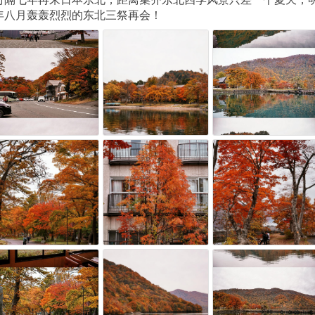
年八月轰轰烈烈的东北三祭再会！