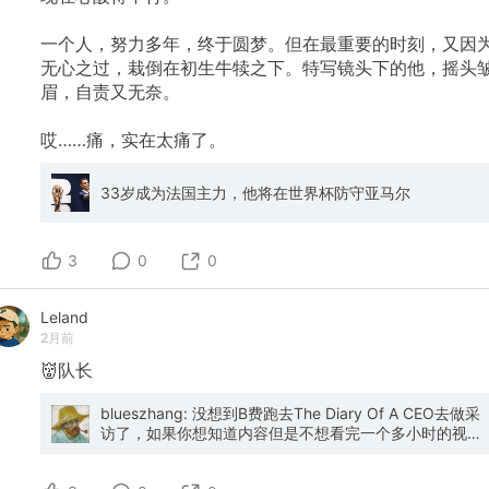
一个人，努力多年，终于圆梦。但在最重要的时刻，又因
无心之过，栽倒在初生牛犊之下。特写镜头下的他，摇头
眉，自责又无奈。
哎……痛，实在太痛了。
33岁成为法国主力，他将在世界杯防守亚马尔
3
0
0
Leland
2月前
👹队长
blueszhang: 没想到B费跑去The Diary Of A CEO去做采
访了，如果你想知道内容但是不想看完一个多小时的视频
https://www.youtube.com/watch?v=qel8Fyt78fk ，这
里有个Gemini的快速总结： 这是一个非常长且内容极其深