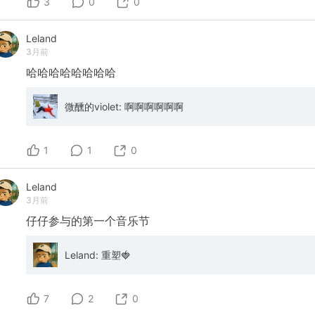
3
度的采访，出自知名播客 *The Diary Of A CEO*。主持
0
0
Steven Bartlett 对曼联现任队长布鲁诺·费尔南德斯
（Bruno Fernandes）进行了面对面的深度专访。 视频全
Leland
长约1小时34分钟，全面涵盖了布鲁诺的成长背景、家庭
3月前
价值观、职业生涯转折、曼联的更衣室文化、对待批评的
态度，以及他拒绝两亿英镑（200M）沙特肥约选择留守
哈哈哈哈哈哈哈哈
曼联的深层原因。以下是为您整理的超级详细的视频内容
综述： --- ### 一、 核心焦点：拒绝两亿英镑肥约与曼联
情结 * **不为金钱放弃梦想：** 节目开篇和后半部分都重
微醺的violet: 啊啊啊啊啊啊
点提到了外界传闻布鲁诺收到来自中东高达 **2亿英镑**
的巨额报价。布鲁诺公开承认了这份报价的存在，但他和
妻子商量后最终拒绝了。他说：“我在这里（曼联）的梦想
1
1
0
还没有完成” `[01:18:58]`。相比于成为“家乡最富有的
人”，他更想追求自己的足球梦想并给孩子树立正确的价值
观 `[01:19:30]`。 * **英超与曼联情结：** 布鲁诺透露
Leland
在加盟曼联前，他曾非常接近加盟托特纳姆热刺
3月前
（Tottenham），但葡萄牙体育（Sporting CP）在最后
关头拒绝放人。当时他很沮丧，因为去英超踢球是他的梦
仔仔参与的第一个音乐节
想。直到后来接到曼联的电话时，他在衣帽间里激动得流
下了眼泪，因为曼联是他从小看C罗踢球时就魂牵梦绕的
Leland: 重塑🍓
“终极梦想俱乐部” `[01:13:54]` `[01:16:09]`。 ### 二、
成长背景与家庭价值观（布鲁诺的底色） * **父亲的“严厉
爱”：** 布鲁诺谈到自己的性格深受家庭影响。他的父亲
性格内敛，不善于拥抱和亲吻，而是通过行动展示如何为
7
2
0
生活做出牺牲。小时候，无论布鲁诺在一场比赛里进两球