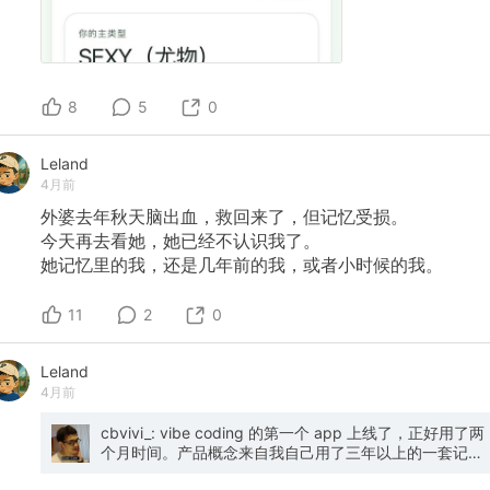
`[00:08:44]` `[00:09:02]`。圭多林就像父亲一样，教
如何在球场上无畏地表达自己，并在他险些被外租到沃特
福德的迷茫期选择留下了他，教会了他理解教练的战略意
图 `[00:09:19]` `[00:10:48]`。 ### 四、 曼联的文化演
变与 recruitment（招募）策略 * **策略频繁变动的代
价：** 作为一个自小就是曼联球迷的人，布鲁诺直言，后
8
5
0
弗格森时代曼联最大的失误在于**频繁频繁地更换风格完
全不同的主教练**（如索尔斯克亚、卡里克、朗尼克、滕
Leland
哈赫、阿莫林、弗莱彻等） `[00:28:09]`
`[00:35:38]`。这导致为前任教练买的球员往往不适合新
4月前
教练，俱乐部不得不陷入不断买人、推倒重来的恶性循环
外婆去年秋天脑出血，救回来了，但记忆受损。
`[00:28:23]`。 * **性格（Character）大于能力
今天再去看她，她已经不认识我了。
（Quality）：** 布鲁诺强调，曼联招募球员时，**性格
profile 比纯技术更重要**。能来曼联的人技术都不会差，
她记忆里的我，还是几年前的我，或者小时候的我。
但强大的性格才能保证球员在低谷时能挺住，并激励队友
`[00:29:11]`。更重要的是，球员来这里必须是因为“真心
11
2
0
想为曼联效力、想带曼联重回巅峰”，而不是单纯因为曼联
是个赚大钱的大俱乐部 `[00:30:00]`。 * **更衣室与社
媒体风气的整顿：** 主持人提到过去几年曼联常有球员或
Leland
其家属在社交媒体（Instagram等）上发小作文抱怨、引
4月前
发内耗，但近一年这种现象消失了。布鲁诺透露，除了俱
乐部在管理上变得强硬外，他自己从小就对家人有铁律：
cbvivi_: vibe coding 的第一个 app 上线了，正好用了两
绝不允许父母、兄弟姐妹在媒体或网络上替自己公开说话
个月时间。产品概念来自我自己用了三年以上的一套记录
`[00:33:19]` `[00:34:04]`。他认为这才是保护更衣室环
系统，感兴趣的朋友可以试试看。
境的正确方式。 ### 五、 战术解析与布鲁诺的职业态度