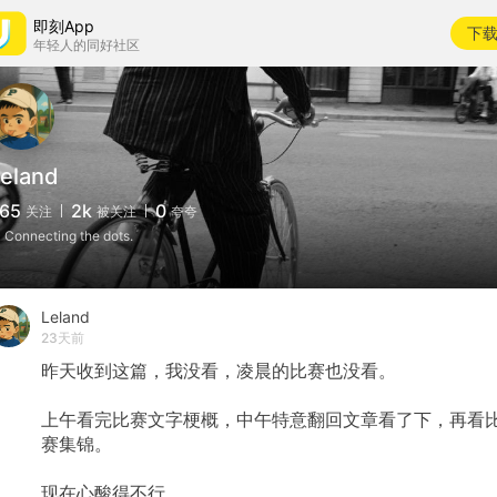
即刻App
下
年轻人的同好社区
eland
65
2k
0
关注
被关注
夸夸
 Connecting the dots.
Leland
23天前
昨天收到这篇，我没看，凌晨的比赛也没看。
上午看完比赛文字梗概，中午特意翻回文章看了下，再看
赛集锦。
现在心酸得不行。