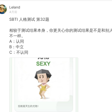
还是三球，父亲赛后总是先挑出他踢得不好的地方，告诉
他“这很好，但还不够伟大，永远有提升空间”
Leland
`[00:03:34]`。 * **对批评的免疫力：** 正是这种从小
4月前
自父亲的严格审视，让布鲁诺如今身处全球聚光灯和舆论
SBTI
人格测试
第32题
压力最大的俱乐部（曼联），也能够对外界的批评保持平
常心 `[00:04:06]`。 * **100%投入的原则：** 父亲曾告
诉他，无论是足球、考试还是任何事，拿了98%的成绩可
相较于测试结果本身，你更关心你的测试结果是不是和别
以开心，但必须记住还有2%的提升空间。这造就了他绝不
不一样。
接受只做50%或80%的性格，只要参与，就必须100%全
A：认同
心投入 `[00:04:54]`。 * **对母亲的尊重与平等待人：*
布鲁诺的母亲以前靠替人擦洗房屋、做清洁工来维生。因
B：中立
此，布鲁诺成名后极其看重“尊重”。在曼联基地，他对待
C：不认同
清洁工、前台、厨师、保安和对待一线队队友完全一视同
仁 `[00:22:55]` `[00:25:04]`。他甚至在第一天就给家
里的保姆立下规矩：绝不允许自己的孩子们对保姆无礼或
颐指气使 `[00:25:16]`。 ### 三、 早期职业生涯与“无
畏”性格的形成 * **5岁踢7岁组：** 布鲁诺5岁开始在 FC
Infesta 踢球。因为表现抢眼，仅仅一次训练后他就被放
了7岁孩子的大组里。他表示自己从小和年长5岁的哥哥在
街头对踢，从不知道什么是恐惧。在球场上，不管对手有
多高大、多强壮、多快，他都会毫不犹豫地去拼抢
`[00:06:19]` `[00:07:05]`。 * **意大利时期的恩师：**
17岁时他孤身前往意大利加盟诺瓦拉，3个月后升入一线
队。随后加盟乌迪内斯，遇到了对他职业生涯产生深远影
响的教练弗朗切斯科·圭多林（Francesco Guidolin）