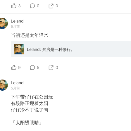
* **战术板演示：** 视频中，布鲁诺亲自在战术板上演示
3
0
0
了他在不同教练手下的位置变化 `[00:55:05]`。 * 在阿
林（Ruben Amorim）麾下，他有时在3-4-2-1阵型里担任
“左10号”，但其实更像一个左中场，需要回撤协助出球并
Leland
承担防守稳定性 `[00:55:33]`。 * 在**索尔斯克亚**手
5月前
下，他是标准的4-2-3-1阵型中的10号前腰，拥有很大的
自由度去左右横移、接球并向前线送出长传
当初还是太年轻🥹
`[00:57:16]`。 * 他自己承认，虽然最喜欢和最擅长的是
在中路前腰位置（10号位）扮演组织核心，但只要球队需
Leland: 买房是一种修行。
要，他甚至可以去踢防守型后腰（6号位） `[00:57:45]`
`[00:58:15]`。 * **对待风险（Risk vs Reward）的态
度：** 布鲁诺回应了外界关于他“容易传丢球/丢失球权”的
批评。他解释称，作为10号位，他的核心职责就是承担风
9
5
0
险去创造机会 `[00:49:10]`。如果他传4次威胁球丢了3
次但成功了1次，这就可能带来一个进球。相比之下，像
努（Mainoo）或卡塞米罗这样的中场则需要追求稳健、梳
Leland
理节奏，全队必须有这种风险承担的平衡 `[00:50:20]`。
5月前
滕哈赫曾用数据板向他展示他在禁区外的射门低效区，并
下午带仔仔在公园玩
建议他更多在禁区边缘左右两侧更有把握的区域射门，布
鲁诺对此非常接受 `[00:51:19]`。 * **不受伤与体能的秘
有段路正迎着太阳
密：** 面对“从不疲惫、很少受伤”的赞誉，布鲁诺表示除
仔仔冷不丁说了句
了良好的基因，关键在于他**把每一次训练都当作正式比
赛来百分之百对待** `[00:59:16]`。即使训练结束了，如
「太阳烫眼睛」
果觉得不够，他也会自己加练射门或传中。他认为，只有
在身体极度疲惫的情况下训练大脑和身体，到了比赛最后