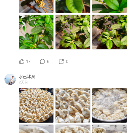
17
6
0
水已冰矣
2天前