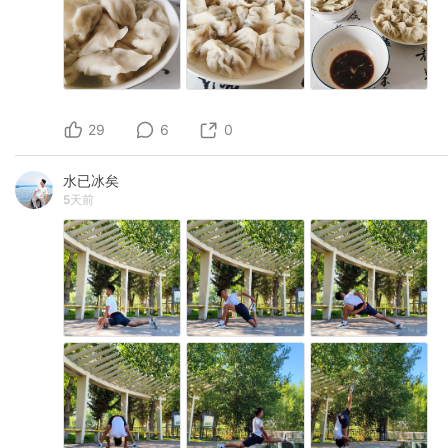
29
6
0
水已冰矣
5天前