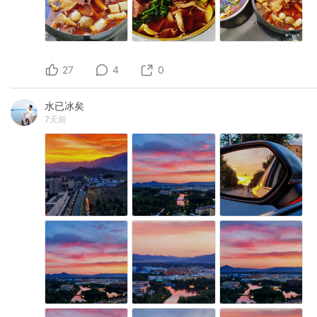
27
4
0
水已冰矣
7天前