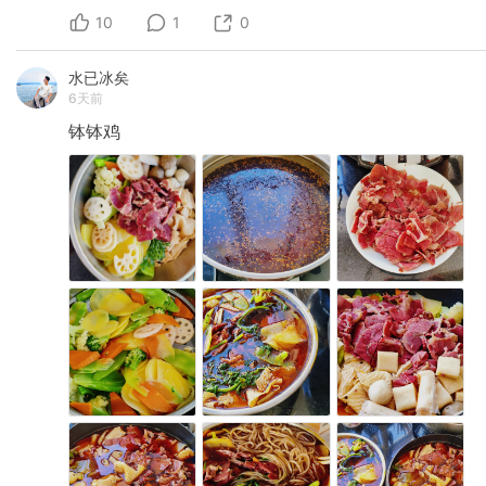
10
1
0
水已冰矣
6天前
钵钵鸡