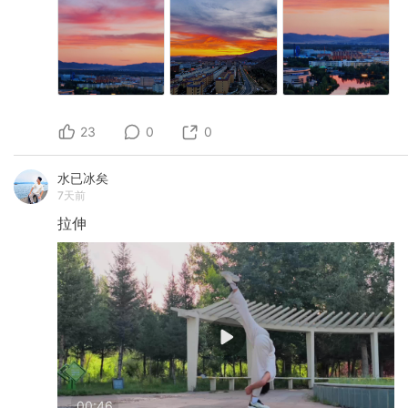
23
0
0
水已冰矣
7天前
拉伸
00:46