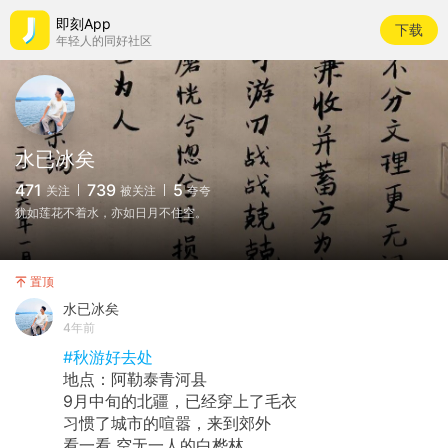
即刻App
下载
年轻人的同好社区
水已冰矣
471
739
5
关注
被关注
夸夸
犹如莲花不着水，亦如日月不住空。
置顶
水已冰矣
4年前
#秋游好去处
地点：阿勒泰青河县
9月中旬的北疆，已经穿上了毛衣
习惯了城市的喧嚣，来到郊外
看一看 空无一人的白桦林