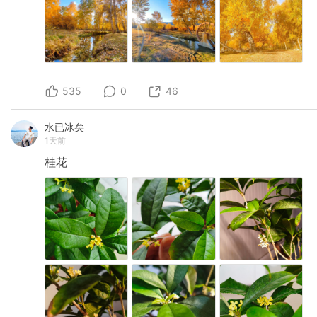
535
0
46
水已冰矣
1天前
桂花