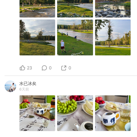
23
0
0
水已冰矣
6天前