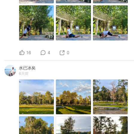
16
4
0
水已冰矣
6天前