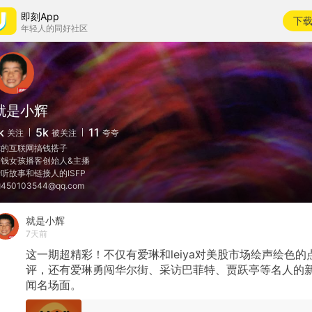
即刻App
下
年轻人的同好社区
就是小辉
k
5k
11
关注
被关注
夸夸
你的互联网搞钱搭子
搞钱女孩播客创始人&主播
听故事和链接人的ISFP
450103544@qq.com
就是小辉
7天前
这一期超精彩！不仅有爱琳和leiya对美股市场绘声绘色的
评，还有爱琳勇闯华尔街、采访巴菲特、贾跃亭等名人的
闻名场面。