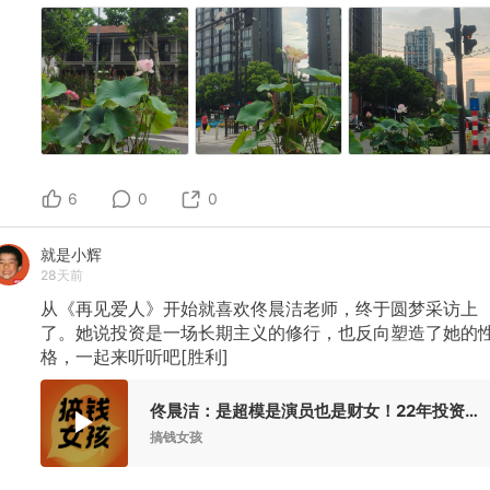
6
0
0
就是小辉
28天前
从《再见爱人》开始就喜欢佟晨洁老师，终于圆梦采访上
了。她说投资是一场长期主义的修行，也反向塑造了她的
格，一起来听听吧[胜利]
佟晨洁：是超模是演员也是财女！22年投资实战后的人间清醒
搞钱女孩