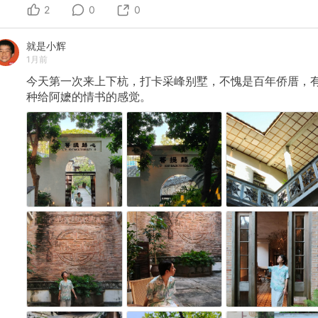
2
0
0
就是小辉
1月前
今天第一次来上下杭，打卡采峰别墅，不愧是百年侨厝，
种给阿嬷的情书的感觉。