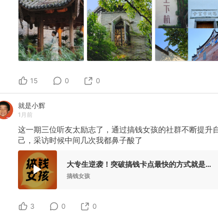
15
0
0
就是小辉
1月前
这一期三位听友太励志了，通过搞钱女孩的社群不断提升
己，采访时候中间几次我都鼻子酸了
大专生逆袭！突破搞钱卡点最快的方式就是换圈子 | 天财女友计划
搞钱女孩
3
0
0