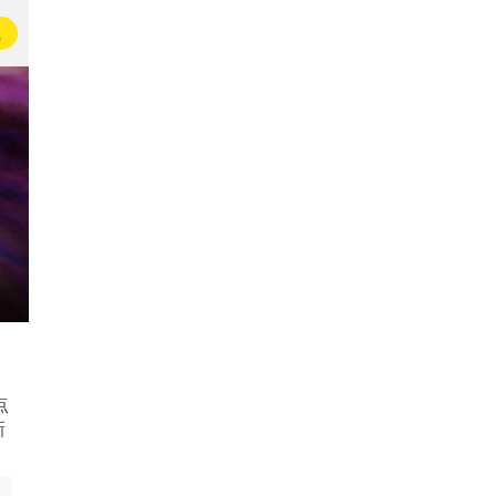
载
点
新