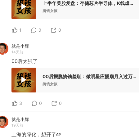
上半年美股复盘：存储芯片半导体，K线虐我如蝼蚁
搞钱女孩
1
0
0
就是小辉
14天前
00后太强了
00后摆脱搞钱羞耻：做明星应援扇月入过万，摆摊穿戴甲日入五百
搞钱女孩
3
0
0
就是小辉
19天前
上海的绿化，想开了🪷