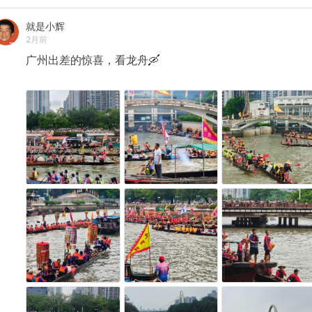
就是小辉
2月前
广州出差的惊喜，看龙舟🛶