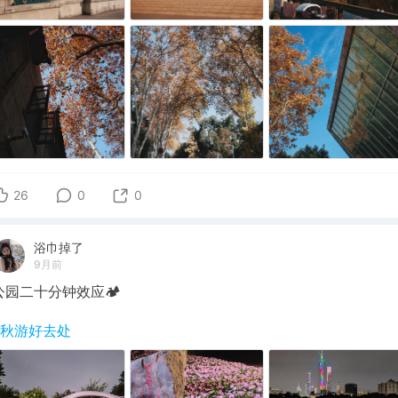
26
0
0
浴巾掉了
9月前
公园二十分钟效应🏕
#秋游好去处