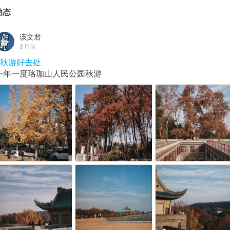
动态
该文君
8月前
#秋游好去处
一年一度珞珈山人民公园秋游