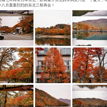
年八月轰轰烈烈的东北三祭再会！