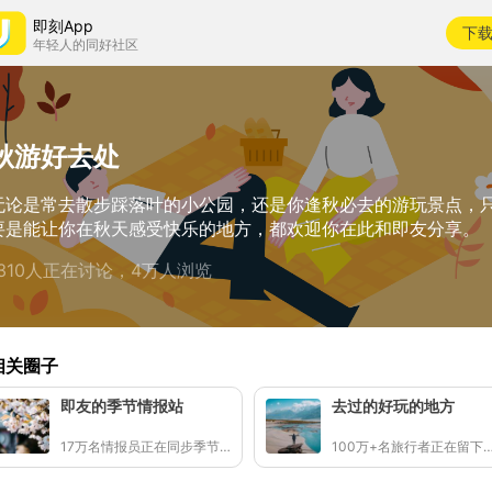
即刻App
下
年轻人的同好社区
秋游好去处
无论是常去散步踩落叶的小公园，还是你逢秋必去的游玩景点，
要是能让你在秋天感受快乐的地方，都欢迎你在此和即友分享。
1310人正在讨论，4万人浏览
相关圈子
即友的季节情报站
去过的好玩的地方
17万名情报员正在同步季节的讯号
100万+名旅行者正在留