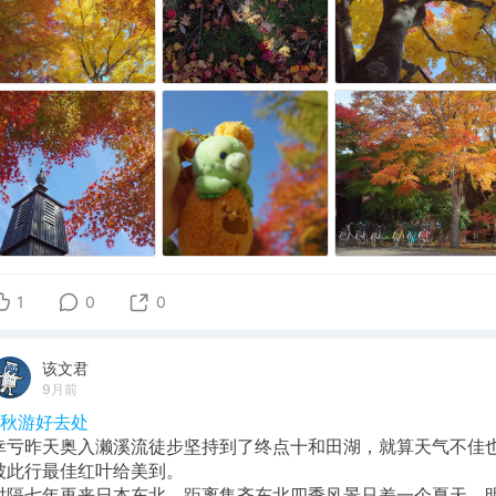
1
0
0
该文君
9月前
#秋游好去处
幸亏昨天奥入濑溪流徒步坚持到了终点十和田湖，就算天气不佳
被此行最佳红叶给美到。
​时隔七年再来日本东北，距离集齐东北四季风景只差一个夏天，