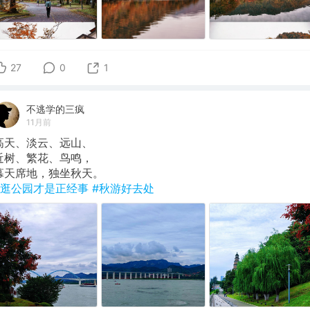
27
0
1
不逃学的三疯
11月前
高天、淡云、远山、
近树、繁花、鸟鸣，
幕天席地，独坐秋天。
#逛公园才是正经事
#秋游好去处