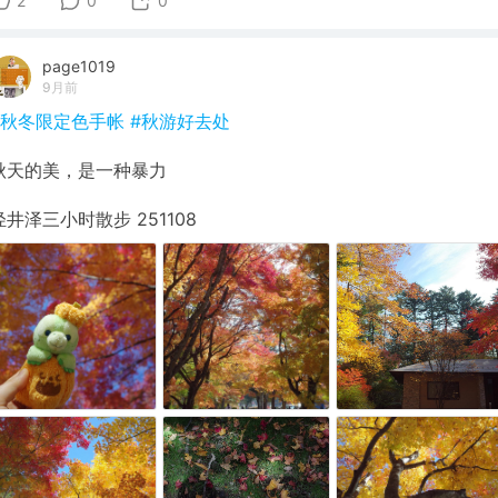
2
0
0
page1019
9月前
#秋冬限定色手帐
#秋游好去处
秋天的美，是一种暴力
轻井泽三小时散步 251108