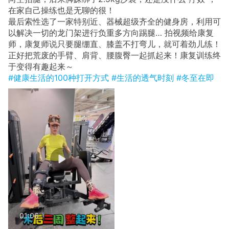
在家自己操练也是无聊的很！
最后索性选了一家特别近、器械超级齐全的健身房，利用可
以解决一切的龙门架进行负重多方向踢腿… 拍视频给康复
师，康复师说只要腿绷直、膝盖不打弯儿，就可着劲儿练！
正好把荒废的手臂、肩背、腰腹臀一起抓起来！康复训练终
于变得有趣起来～
#健康生活的100种打开方式
#生活的透气时刻
#冬至在即
01:06