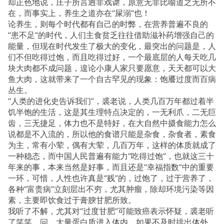
却正色地说，庄子所言迥非戏谑，原意无非比喻道之无所不
在，而事实上，养生之道亦在“屎溺”也！
论养生，则每个时代都有自己的时弊，在营养普遍不良的
“患不足”的时代，人们主食贫乏往往借助滋补药增强自己的
能量，但现在时代发生了极大的变化，最突出的问题是，人
们不但吃得过饱，而且吃得过好，一个最底层的人每天吃几
块大肉都不成问题，遑论小康人家只要愿意，天天都可以大
鱼大肉，这就带来了一个自古罕见的现象：饱餍过度而百病
丛生。
“人类的进化史告诉我们”，裘老说，人类几百万年都过着半
饥半饱的生活，这是其生理特点决定的，一无利爪，二无巨
齿，三无捷足，体力也不是特好，在大自然中摄食能力怎么
说都是不入流的，所以他的食谱只能是杂食，杂食者，素食
为主，常有小荤，偶有大荤，几百万年，这样的体质就成了
一种稳态，而中国人民普遍有能力“吃得过饱”，也就这三十
年来的事，本来当然是好事，而且还是“幸福指数”中的重要
一环，可惜，人性也许真是“贱”的，过饱了，过于营养了，
各种“富贵病”立刻层出不穷，尤其肿瘤，除却环境污染等因
素，主要即饮食过于膏腴甘肥所致。
我听了不解，尤其对“过度甘肥”可能致癌表示怀疑，裘老听
了笑笑，问，大量蛋白质进入体内，如果不及时排出体外，