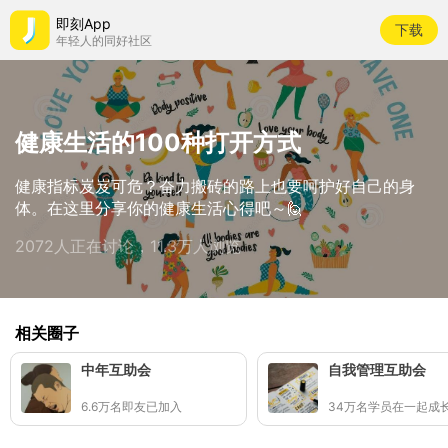
即刻App
下载
年轻人的同好社区
健康生活的100种打开方式
健康指标岌岌可危？奋力搬砖的路上也要呵护好自己的身
体。在这里分享你的健康生活心得吧～🙋
2072人正在讨论，11.3万人浏览
相关圈子
中年互助会
自我管理互助会
6.6万名即友已加入
34万名学员在一起成