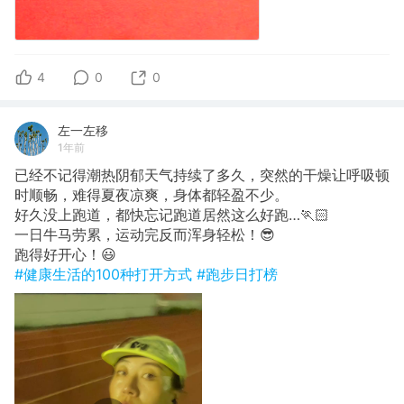
4
0
0
左一左移
1年前
已经不记得潮热阴郁天气持续了多久，突然的干燥让呼吸顿
时顺畅，难得夏夜凉爽，身体都轻盈不少。
好久没上跑道，都快忘记跑道居然这么好跑…🏃🏻
一日牛马劳累，运动完反而浑身轻松！😎
跑得好开心！😃
#健康生活的100种打开方式
#跑步日打榜