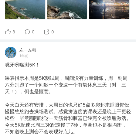
8
0
0
左一左移
1年前
呲牙咧嘴测5K！
课表指示本周是5K测试周，周间没有力量训练，周一到周
六分别跑了一个间歇一个变速一个有氧休息三天（对，三
天！），倒也是惬意。
今天白天还有安排，大周日的也只好5点多爬起来睡眼惺忪
慢慢悠悠跑去操场测试。感觉拼速度的课表还是晚上干更轻
松些，毕竟蹦蹦哒哒一天筋骨和脏器已经完全被唤醒激活。
今天5K配速比周三3K配速慢了7秒，单圈也不是很均衡，
不知道晚上测会不会表现好点儿。