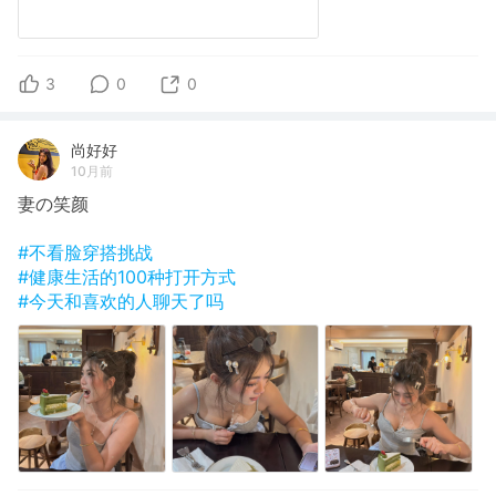
3
0
0
尚好好
10月前
妻の笑颜
#不看脸穿搭挑战
#健康生活的100种打开方式
#今天和喜欢的人聊天了吗