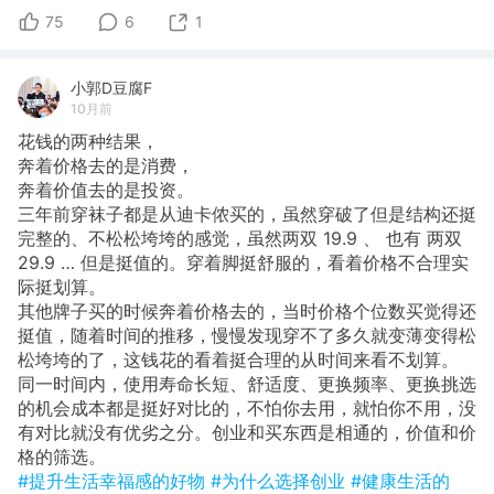
75
6
1
小郭D豆腐F
10月前
花钱的两种结果，
奔着价格去的是消费，
奔着价值去的是投资。
​三年前穿袜子都是从迪卡侬买的，虽然穿破了但是结构还挺
完整的、不松松垮垮的感觉，虽然两双 19.9 、 也有 两双
29.9 … 但是挺值的。穿着脚挺舒服的，看着价格不合理实
际挺划算。
其他牌子买的时候奔着价格去的，当时价格个位数买觉得还
挺值，随着时间的推移，慢慢发现穿不了多久就变薄变得松
松垮垮的了，这钱花的看着挺合理的从时间来看不划算。
同一时间内，使用寿命长短、舒适度、更换频率、更换挑选
的机会成本都是挺好对比的，不怕你去用，就怕你不用，没
有对比就没有优劣之分。创业和买东西是相通的，价值和价
格的筛选。
#提升生活幸福感的好物
#为什么选择创业
#健康生活的