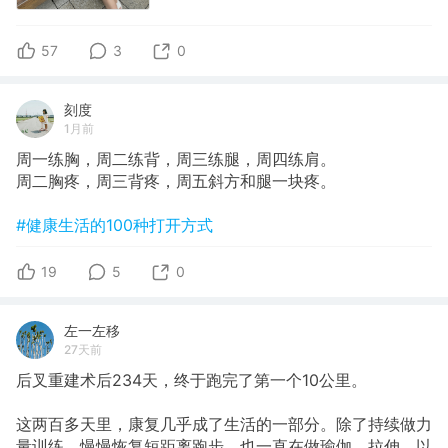
57
3
0
刻度
1月前
周一练胸，周二练背，周三练腿，周四练肩。
周二胸疼，周三背疼，周五斜方和腿一块疼。
#健康生活的100种打开方式
19
5
0
左一左移
27天前
后叉重建术后234天，终于跑完了第一个10公里。
这两百多天里，康复几乎成了生活的一部分。除了持续做力
量训练、慢慢恢复短距离跑步，也一直在做瑜伽、拉伸，以