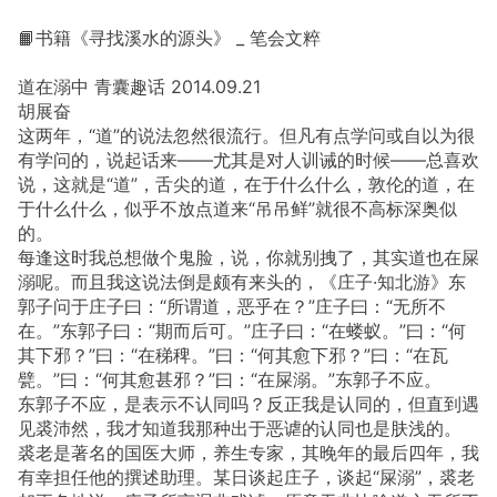
📙书籍《寻找溪水的源头》 _ 笔会文粹
道在溺中 青囊趣话 2014.09.21
胡展奋
这两年，“道”的说法忽然很流行。但凡有点学问或自以为很
有学问的，说起话来——尤其是对人训诫的时候——总喜欢
说，这就是“道”，舌尖的道，在于什么什么，敦伦的道，在
于什么什么，似乎不放点道来“吊吊鲜”就很不高标深奥似
的。
每逢这时我总想做个鬼脸，说，你就别拽了，其实道也在屎
溺呢。而且我这说法倒是颇有来头的，《庄子·知北游》东
郭子问于庄子曰：“所谓道，恶乎在？”庄子曰：“无所不
在。”东郭子曰：“期而后可。”庄子曰：“在蝼蚁。”曰：“何
其下邪？”曰：“在稊稗。”曰：“何其愈下邪？”曰：“在瓦
甓。”曰：“何其愈甚邪？”曰：“在屎溺。”东郭子不应。
东郭子不应，是表示不认同吗？反正我是认同的，但直到遇
见裘沛然，我才知道我那种出于恶谑的认同也是肤浅的。
裘老是著名的国医大师，养生专家，其晚年的最后四年，我
有幸担任他的撰述助理。某日谈起庄子，谈起“屎溺”，裘老