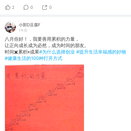
2
0
0
小郭D豆腐F
1年前
八月你好！，我要善用累积的力量，
让正向成长成为必然，成为时间的朋友。
时间✖️累积🟰成果
#为什么选择创业
#提升生活幸福感的好物
#健康生活的100种打开方式