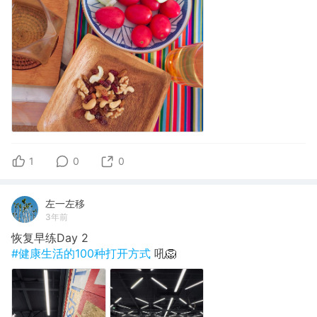
1
0
0
左一左移
3年前
恢复早练Day 2
#健康生活的100种打开方式
吼🦁️