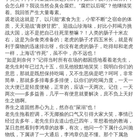
会怎么样？我说当然会臭会腐烂。“腐烂以后呢”？他继续笑
着。我回答产生大量毒素。
裘老说这就是了。以只能“素食为主，小荤不断”之宿命的体
质，天天迎战“膏腴甘肥”、迎战山珍海味，好比小邦竭力挑
战大国，这不是把自己往死里整嘛？！人类的肠子十米左
右，这是为杂食类准备的；老虎的肠子才四五米长，就是有
利于腐物的迅速排出呀，你没有老虎的肠子，吃得却和老虎
一样，上海话“作死”，虽不中，亦不远也！
“如是则奈何？”记得当时所有在场的都困惑地看着老先生，
老先生时年已过九十五，但见他狡黠地笑笑：我明白你们的
意思，那就是既想保持吃喝，又不生恶病是吧？呵呵，非常
简单，那就多多排毒多多排便，以你们的吃喝力度，一天一
次大便已是轻度便秘，正常的，应该一天两次。记住，一天
两次——多多益善，几乎一有便意就要解决，庶不负上天好
生之德啊。
养生之道固然养心为上，然亦在“屎溺”也！
老先生拖着腔调，不无揶揄的口气又引得大家大笑，事情已
经过去多年，老先生归去道山也已四年，常想着他的教诲，
某日忽然看到李鸿章的故事，有次，他问一个下属什么叫抛
物线，下属讲了一大通后，李鸿章仍是不懂。那个下属急