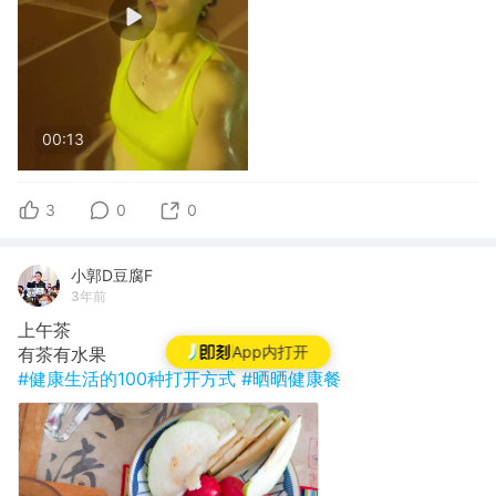
00:13
3
0
0
小郭D豆腐F
3年前
上午茶
App内打开
有茶有水果
#健康生活的100种打开方式
#晒晒健康餐