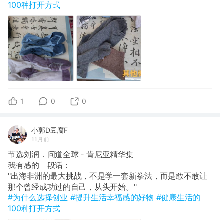
100种打开方式
1
0
0
小郭D豆腐F
11月前
节选刘润．问道全球﹣肯尼亚精华集
​我有感的一段话：
"出海非洲的最大挑战，不是学一套新拳法，而是敢不敢让
那个曾经成功过的自己，从头开始。"
#为什么选择创业
#提升生活幸福感的好物
#健康生活的
100种打开方式