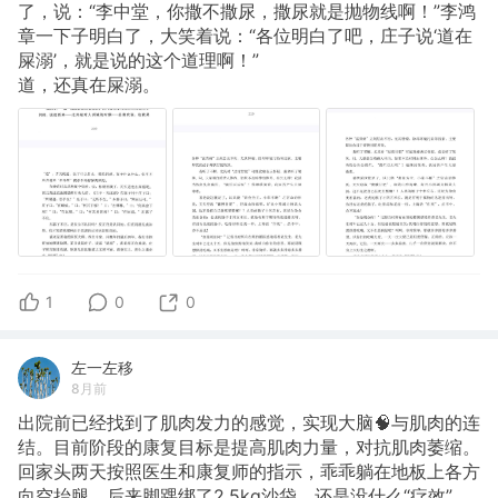
了，说：“李中堂，你撒不撒尿，撒尿就是抛物线啊！”李鸿
章一下子明白了，大笑着说：“各位明白了吧，庄子说‘道在
屎溺’，就是说的这个道理啊！”
道，还真在屎溺。
1
0
0
左一左移
8月前
出院前已经找到了肌肉发力的感觉，实现大脑🧠与肌肉的连
结。目前阶段的康复目标是提高肌肉力量，对抗肌肉萎缩。
回家头两天按照医生和康复师的指示，乖乖躺在地板上各方
向空抬腿，后来脚踝绑了2.5kg沙袋，还是没什么“疗效”，