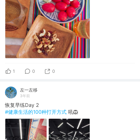
1
0
0
左一左移
3年前
恢复早练Day 2
#健康生活的100种打开方式
吼🦁️