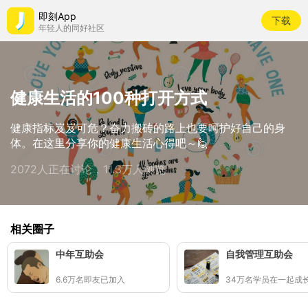
即刻App
下载
年轻人的同好社区
健康生活的100种打开方式
健康指标岌岌可危？奋力搬砖的路上也要呵护好自己的身
体。在这里分享你的健康生活心得吧～🙋
2072人正在讨论，11.3万人浏览
相关圈子
中年互助会
自我管理互助会
6.6万名即友已加入
34万名学员在一起成