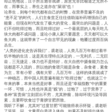
却正色地说，庄子所言迥非戏谑，原意无非比喻道之无所不
在，而事实上，养生之道亦在“屎溺”也！
论养生，则每个时代都有自己的时弊，在营养普遍不良的
“患不足”的时代，人们主食贫乏往往借助滋补药增强自己的
能量，但现在时代发生了极大的变化，最突出的问题是，人
们不但吃得过饱，而且吃得过好，一个最底层的人每天吃几
块大肉都不成问题，遑论小康人家只要愿意，天天都可以大
鱼大肉，这就带来了一个自古罕见的现象：饱餍过度而百病
丛生。
“人类的进化史告诉我们”，裘老说，人类几百万年都过着半
饥半饱的生活，这是其生理特点决定的，一无利爪，二无巨
齿，三无捷足，体力也不是特好，在大自然中摄食能力怎么
说都是不入流的，所以他的食谱只能是杂食，杂食者，素食
为主，常有小荤，偶有大荤，几百万年，这样的体质就成了
一种稳态，而中国人民普遍有能力“吃得过饱”，也就这三十
年来的事，本来当然是好事，而且还是“幸福指数”中的重要
一环，可惜，人性也许真是“贱”的，过饱了，过于营养了，
各种“富贵病”立刻层出不穷，尤其肿瘤，除却环境污染等因
素，主要即饮食过于膏腴甘肥所致。
我听了不解，尤其对“过度甘肥”可能致癌表示怀疑，裘老听
了笑笑，问，大量蛋白质进入体内，如果不及时排出体外，