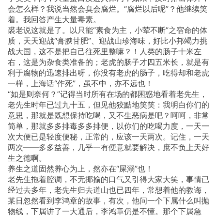
会怎么样？我说当然会臭会腐烂。“腐烂以后呢”？他继续笑
着。我回答产生大量毒素。
裘老说这就是了。以只能“素食为主，小荤不断”之宿命的体
质，天天迎战“膏腴甘肥”、迎战山珍海味，好比小邦竭力挑
战大国，这不是把自己往死里整嘛？！人类的肠子十米左
右，这是为杂食类准备的；老虎的肠子才四五米长，就是有
利于腐物的迅速排出呀，你没有老虎的肠子，吃得却和老虎
一样，上海话“作死”，虽不中，亦不远也！
“如是则奈何？”记得当时所有在场的都困惑地看着老先生，
老先生时年已过九十五，但见他狡黠地笑笑：我明白你们的
意思，那就是既想保持吃喝，又不生恶病是吧？呵呵，非常
简单，那就多多排毒多多排便，以你们的吃喝力度，一天一
次大便已是轻度便秘，正常的，应该一天两次。记住，一天
两次——多多益善，几乎一有便意就要解决，庶不负上天好
生之德啊。
养生之道固然养心为上，然亦在“屎溺”也！
老先生拖着腔调，不无揶揄的口气又引得大家大笑，事情已
经过去多年，老先生归去道山也已四年，常想着他的教诲，
某日忽然看到李鸿章的故事，有次，他问一个下属什么叫抛
物线，下属讲了一大通后，李鸿章仍是不懂。那个下属急