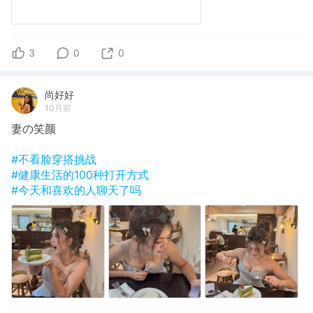
3
0
0
尚好好
10月前
妻の笑颜
#不看脸穿搭挑战
#健康生活的100种打开方式
#今天和喜欢的人聊天了吗