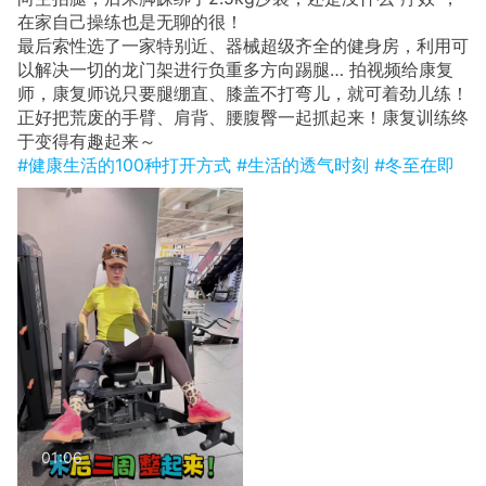
在家自己操练也是无聊的很！
最后索性选了一家特别近、器械超级齐全的健身房，利用可
以解决一切的龙门架进行负重多方向踢腿… 拍视频给康复
师，康复师说只要腿绷直、膝盖不打弯儿，就可着劲儿练！
正好把荒废的手臂、肩背、腰腹臀一起抓起来！康复训练终
于变得有趣起来～
#健康生活的100种打开方式
#生活的透气时刻
#冬至在即
01:06