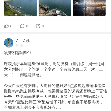
8
0
0
左一左移
1年前
呲牙咧嘴测5K！
课表指示本周是5K测试周，周间没有力量训练，周一到周
六分别跑了一个间歇一个变速一个有氧休息三天（对，三
天！），倒也是惬意。
今天白天还有安排，大周日的也只好5点多爬起来睡眼惺忪
慢慢悠悠跑去操场测试。感觉拼速度的课表还是晚上干更轻
松些，毕竟蹦蹦哒哒一天筋骨和脏器已经完全被唤醒激活。
今天5K配速比周三3K配速慢了7秒，单圈也不是很均衡，
不知道晚上测会不会表现好点儿。