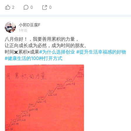
2
0
0
小郭D豆腐F
1年前
八月你好！，我要善用累积的力量，
让正向成长成为必然，成为时间的朋友。
时间✖️累积🟰成果
#为什么选择创业
#提升生活幸福感的好物
#健康生活的100种打开方式