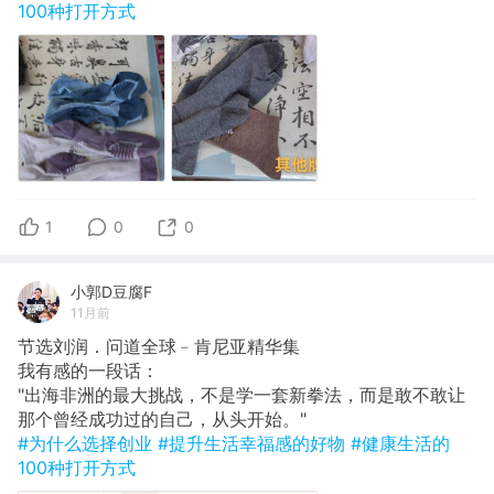
100种打开方式
1
0
0
小郭D豆腐F
11月前
节选刘润．问道全球﹣肯尼亚精华集
​我有感的一段话：
"出海非洲的最大挑战，不是学一套新拳法，而是敢不敢让
那个曾经成功过的自己，从头开始。"
#为什么选择创业
#提升生活幸福感的好物
#健康生活的
100种打开方式