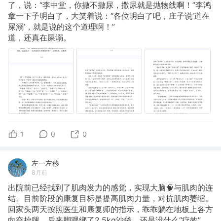
了，说：“李中堂，你撒不撒尿，撒尿就是抛物线啊！”李鸿
章一下子明白了，大笑着说：“各位明白了吧，庄子说‘道在
屎溺’，就是说的这个道理啊！”
道，还真在屎溺。
1
0
0
左一左移
8月前
出院前已经找到了肌肉发力的感觉，实现大脑🧠与肌肉的连
结。目前阶段的康复目标是提高肌肉力量，对抗肌肉萎缩。
回家头两天按照医生和康复师的指示，乖乖躺在地板上各方
向空抬腿，后来脚踝绑了2.5kg沙袋，还是没什么“疗效”，