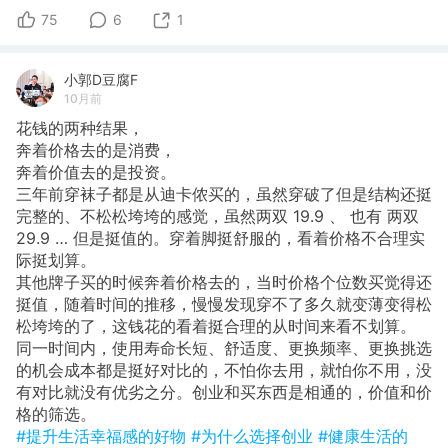
75
6
1
小郭D豆腐F
10月前
花钱的两种结果，
奔着价格去的是消费，
奔着价值去的是投资。
​三年前穿袜子都是从迪卡侬买的，虽然穿破了但是结构还挺
完整的、不松松垮垮的感觉，虽然两双 19.9 、 也有 两双
29.9 … 但是挺值的。穿着脚挺舒服的，看着价格不合理实
际挺划算。
其他牌子买的时候奔着价格去的，当时价格个位数买觉得还
挺值，随着时间的推移，慢慢发现穿不了多久就变薄变得松
松垮垮的了，这钱花的看着挺合理的从时间来看不划算。
同一时间内，使用寿命长短、舒适度、更换频率、更换挑选
的机会成本都是挺好对比的，不怕你去用，就怕你不用，没
有对比就没有优劣之分。创业和买东西是相通的，价值和价
格的筛选。
#提升生活幸福感的好物
#为什么选择创业
#健康生活的