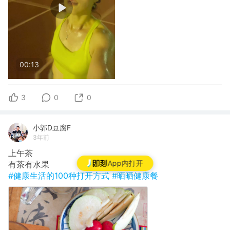
00:13
3
0
0
小郭D豆腐F
3年前
上午茶
App内打开
有茶有水果
#健康生活的100种打开方式
#晒晒健康餐