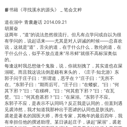
📙书籍《寻找溪水的源头》 _ 笔会文粹
道在溺中 青囊趣话 2014.09.21
胡展奋
这两年，“道”的说法忽然很流行。但凡有点学问或自以为很
有学问的，说起话来——尤其是对人训诫的时候——总喜欢
说，这就是“道”，舌尖的道，在于什么什么，敦伦的道，在
于什么什么，似乎不放点道来“吊吊鲜”就很不高标深奥似
的。
每逢这时我总想做个鬼脸，说，你就别拽了，其实道也在屎
溺呢。而且我这说法倒是颇有来头的，《庄子·知北游》东
郭子问于庄子曰：“所谓道，恶乎在？”庄子曰：“无所不
在。”东郭子曰：“期而后可。”庄子曰：“在蝼蚁。”曰：“何
其下邪？”曰：“在稊稗。”曰：“何其愈下邪？”曰：“在瓦
甓。”曰：“何其愈甚邪？”曰：“在屎溺。”东郭子不应。
东郭子不应，是表示不认同吗？反正我是认同的，但直到遇
见裘沛然，我才知道我那种出于恶谑的认同也是肤浅的。
裘老是著名的国医大师，养生专家，其晚年的最后四年，我
有幸担任他的撰述助理。某日谈起庄子，谈起“屎溺”，裘老