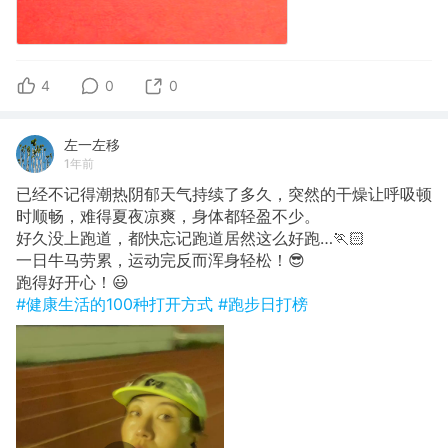
4
0
0
左一左移
1年前
已经不记得潮热阴郁天气持续了多久，突然的干燥让呼吸顿
时顺畅，难得夏夜凉爽，身体都轻盈不少。
好久没上跑道，都快忘记跑道居然这么好跑…🏃🏻
一日牛马劳累，运动完反而浑身轻松！😎
跑得好开心！😃
#健康生活的100种打开方式
#跑步日打榜