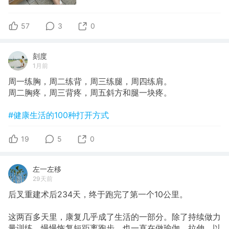
57
3
0
刻度
1月前
周一练胸，周二练背，周三练腿，周四练肩。
周二胸疼，周三背疼，周五斜方和腿一块疼。
#健康生活的100种打开方式
19
5
0
左一左移
29天前
后叉重建术后234天，终于跑完了第一个10公里。
这两百多天里，康复几乎成了生活的一部分。除了持续做力
量训练、慢慢恢复短距离跑步，也一直在做瑜伽、拉伸，以