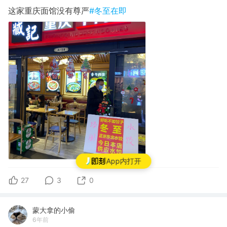
这家重庆面馆没有尊严
#冬至在即
App内打开
27
3
0
蒙大拿的小偷
6年前