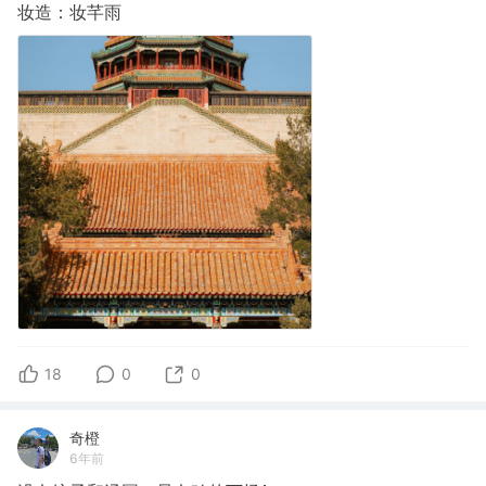
妆造：妆芊雨
18
0
0
奇橙
6年前