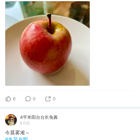
6
0
0
4平米阳台台长兔酱
8月前
今晨雾凇～
#冬至在即