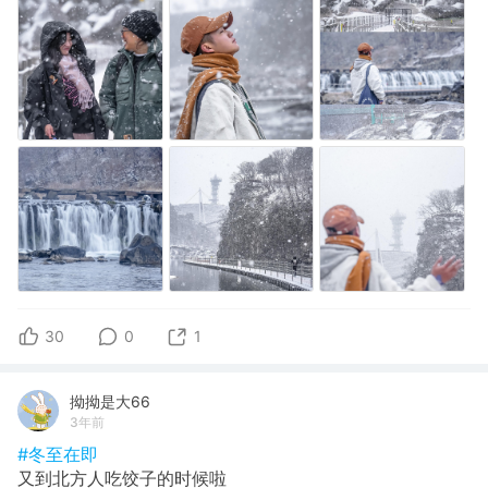
30
0
1
拗拗是大66
3年前
#冬至在即
又到北方人吃饺子的时候啦