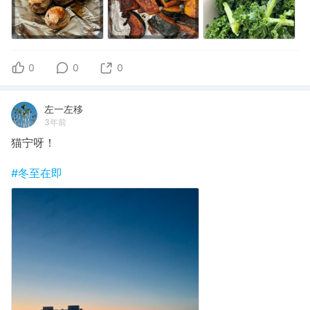
0
0
0
左一左移
3年前
猫宁呀！
#冬至在即