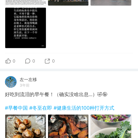
0
0
0
左一左移
3年前
好吃到流泪的早午餐！（确实没啥出息...）🤣🤪
#早餐中国
#冬至在即
#健康生活的100种打开方式