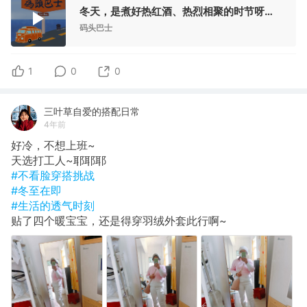
冬天，是煮好热红酒、热烈相聚的时节呀！ Vol. 044
码头巴士
1
0
0
三叶草自爱的搭配日常
4年前
好冷，不想上班~
天选打工人~耶耶耶
#不看脸穿搭挑战
#冬至在即
#生活的透气时刻
贴了四个暖宝宝，还是得穿羽绒外套此行啊~