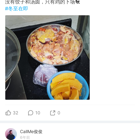
没有饺子和汤圆，只有鸡的下场🐔
#冬至在即
32
10
0
CallMe俊俊
6年前