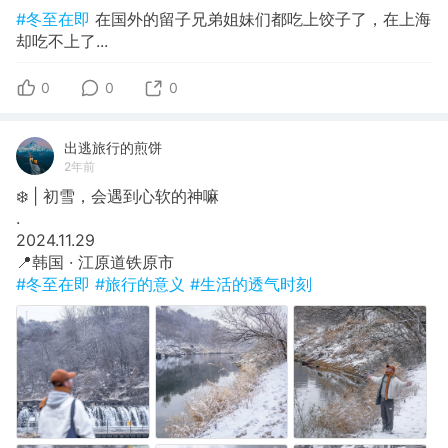
#冬至在即
在国外的留子兄弟姐妹们都吃上饺子了，在上海
却吃不上了...
0
0
0
出逃旅行的煎饼
2年前
❄️ | 初雪，会遇到心软的神嘛
​.
​2024.11.29
​📍韩国 · 江原道铁原市
#冬至在即
#旅行的意义
#生活的透气时刻