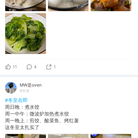
11
4
1
MW是oven
6年前
#冬至在即
周日晚：煮水饺
周一中午：微波炉加热煮水饺
周一晚上：煎饺、酸菜鱼、烤红薯
这冬至太扎实了