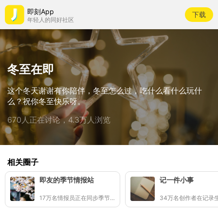
即刻App
下载
年轻人的同好社区
冬至在即
这个冬天谢谢有你陪伴，冬至怎么过，吃什么看什么玩什
么？祝你冬至快乐呀。
670人正在讨论，4.3万人浏览
相关圈子
即友的季节情报站
记一件小事
17万名情报员正在同步季节的讯号
34万名创作者在记录