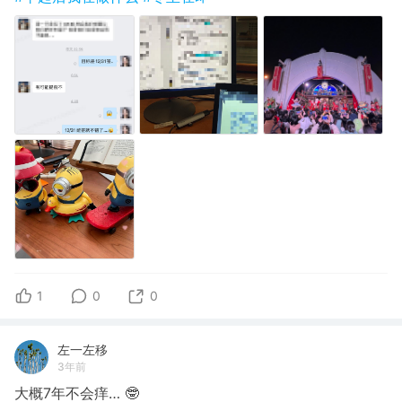
1
0
0
左一左移
3年前
大概7年不会痒… 🤓