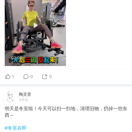
01:06
1
0
0
陶灵里
3年前
明天是冬至啦！今天可以扫一扫地，清理旧物，扔掉一些东
西～
#冬至在即