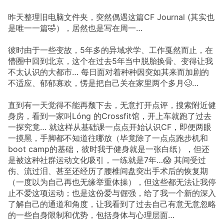
昨天整理旧电脑文件夹，突然偶遇这篇CF Journal (其实也
是唯一一篇🤣），居然也是写在周一…
彼时由于一些变故，5年多的异域求学、工作戛然而止，在
懵圈中回到北京，这个在过去5年当中脱胎换骨、变得让我
不太认识的大都市… 每日面对着种种因突如其来而加剧的
不适应、郁郁寡欢，愣是把自己关在家里两个多月🥴…
直到有一天觉得不能再颓下去，无意打开点评，搜索附近健
身房，看到一家叫Lóng 的Crossfit馆，开上车就跑了过去
一探究竟… 就这样从基础课一点点开始认识CF，即便两眼
一摸黑，手脚都不知道往哪放（毕竟除了一点点跑步机和
boot camp的基础，彼时我于健身就是一张白纸），但还
是被这种社群运动文化吸引，一练就是7年…😱 其间受过
伤、流过泪、甚至还经历了腰椎间盘突出手术后的恢复期
（一度以为自己再也无缘举重体操），但这些都无法让我停
止不爱这项运动；也是这份爱与倔强，给了我一个新的深入
了解自己的通道和角度，让我看到了过去自己有意无意忽略
的一些自身限制和优势，包括身体与心理层面…