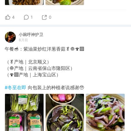
4
1
0
小琬呼神护卫
8月前
午餐🥣：紫油菜炒红洋葱香菇🥬🧅🍄‍🟫
（🥬产地｜北京顺义）
（🧅产地｜云南省保山市隆阳区）
（🍄‍🟫产地｜上海宝山区）
#冬至在即
向包装上的种植者说感谢🥹