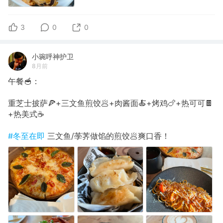
3
0
0
小琬呼神护卫
8月前
午餐🥣：
重芝士披萨🍕+三文鱼煎饺🥟+肉酱面🍝+烤鸡🍗+热可可🍫
+热美式☕️
#冬至在即
三文鱼/荸荠做馅的煎饺🥟爽口香！