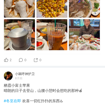
2
0
0
小琬呼神护卫
8月前
栖霞小富士苹果
晴朗的日子去登山，山腰小憩时会想吃的那种🍎
#冬至在即
欢喜一切红扑扑的东西♨️