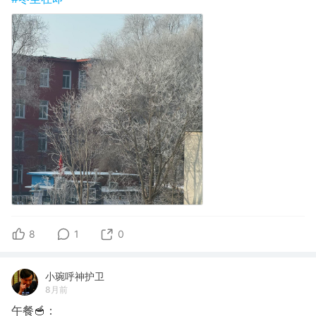
8
1
0
小琬呼神护卫
8月前
午餐🥣：