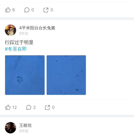
6
0
0
4平米阳台台长兔酱
2年前
行踪过于明显
#冬至在即
12
2
0
王根坦
2年前