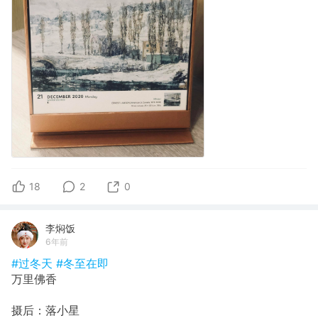
18
2
0
李焖饭
6年前
#过冬天
#冬至在即
万里佛香
摄后：落小星