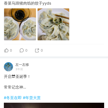
香菜马蹄猪肉馅的饺子yyds
0
0
0
左一左移
3年前
开启🔛圣诞季！
常常记念神...
#冬至在即
#年货大赏