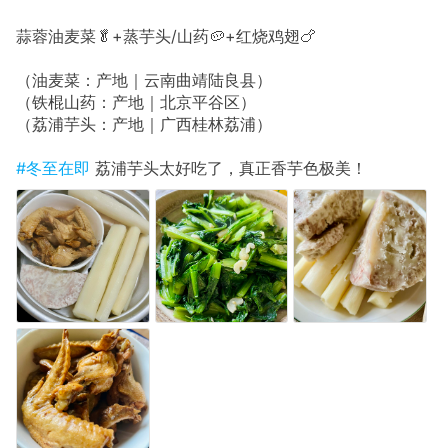
蒜蓉油麦菜🥬+蒸芋头/山药🥔+红烧鸡翅🍗
（油麦菜：产地｜云南曲靖陆良县）
（铁棍山药：产地｜北京平谷区）
（荔浦芋头：产地｜广西桂林荔浦）
#冬至在即
荔浦芋头太好吃了，真正香芋色极美！