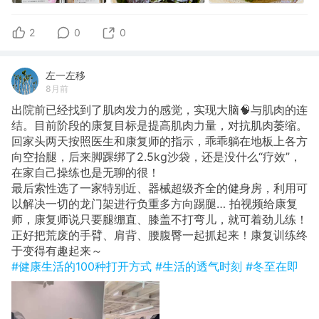
2
0
0
左一左移
8月前
出院前已经找到了肌肉发力的感觉，实现大脑🧠与肌肉的连
结。目前阶段的康复目标是提高肌肉力量，对抗肌肉萎缩。
回家头两天按照医生和康复师的指示，乖乖躺在地板上各方
向空抬腿，后来脚踝绑了2.5kg沙袋，还是没什么“疗效”，
在家自己操练也是无聊的很！
最后索性选了一家特别近、器械超级齐全的健身房，利用可
以解决一切的龙门架进行负重多方向踢腿… 拍视频给康复
师，康复师说只要腿绷直、膝盖不打弯儿，就可着劲儿练！
正好把荒废的手臂、肩背、腰腹臀一起抓起来！康复训练终
于变得有趣起来～
#健康生活的100种打开方式
#生活的透气时刻
#冬至在即