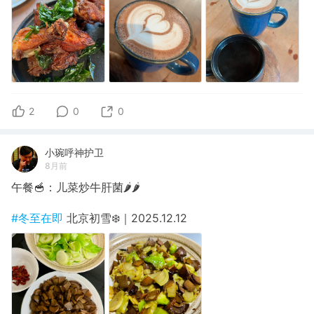
2
0
0
小琬呼神护卫
8月前
午餐🥣：儿菜炒牛肝菌🌶️🌶️
#冬至在即
北京初雪❄️｜2025.12.12