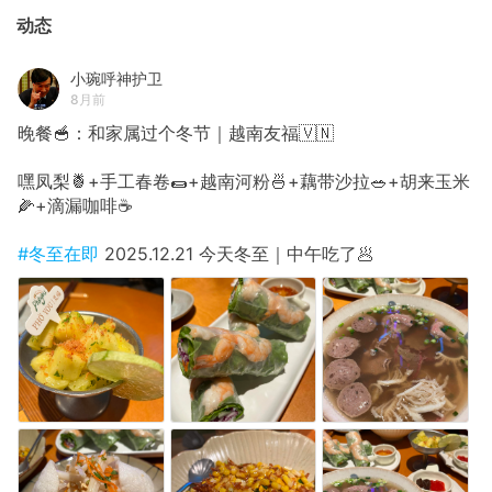
动态
小琬呼神护卫
8月前
晚餐🥣：和家属过个冬节｜越南友福🇻🇳
嘿凤梨🍍+手工春卷🌯+越南河粉🍜+藕带沙拉🥗+胡来玉米
🌽+滴漏咖啡☕️
#冬至在即
2025.12.21 今天冬至｜中午吃了🥟