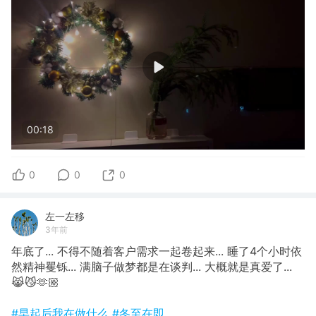
00:18
0
0
0
左一左移
3年前
年底了... 不得不随着客户需求一起卷起来... 睡了4个小时依
然精神矍铄... 满脑子做梦都是在谈判... 大概就是真爱了...
😹😼🫶🏼
#早起后我在做什么
#冬至在即