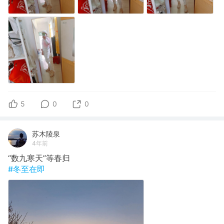
5
0
0
苏木陵泉
4年前
“数九寒天”等春归
#冬至在即