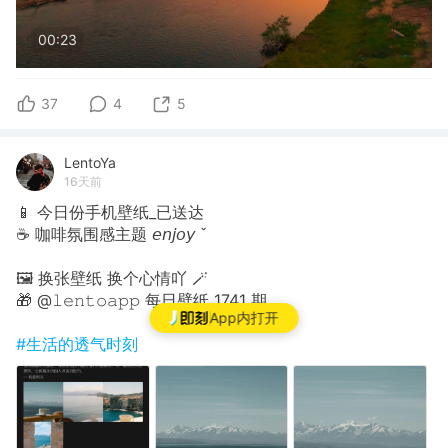
00:23
37
4
5
LentoYa
16天前
📱 今日份手机壁纸_已送达
☕️ 咖啡氛围感主题 𝘦𝘯𝘫𝘰𝘺 ˇ
🖼 换张壁纸 换个心情吖 🪄
🎁 @𝚕𝚎𝚗𝚝𝚘𝚊𝚙𝚙 每日壁纸 1741 期
App内打开
#生活的透气时刻