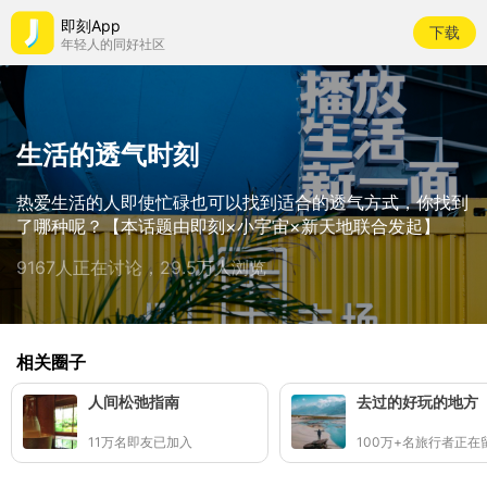
即刻App
下载
年轻人的同好社区
生活的透气时刻
热爱生活的人即使忙碌也可以找到适合的透气方式，你找到
了哪种呢？【本话题由即刻×小宇宙×新天地联合发起】
9167人正在讨论，29.5万人浏览
相关圈子
人间松弛指南
去过的好玩的地方
11万名即友已加入