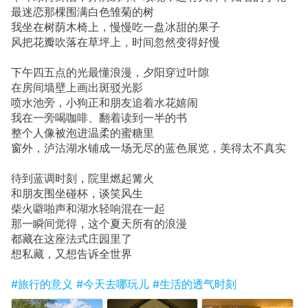
最迷恋那棵围满白色雏菊的树
我坐在树荫木椅上，慢慢吃一盘冰甜的果子
风把花瓣吹落在草坪上，时间忽然变得好慢
下午四五点的光最懂浪漫，夕阳穿过叶隙
在房间墙壁上画出斑驳光影
喷水池旁，小狗正和朋友追着水花嬉闹
我在一旁喝咖啡、翻着读到一半的书
整个人像被泡进温柔的蜜糖里
窗外，泸沽湖水铺成一场无尽的蓝色展览，美得太不真实
待到蓝调时刻，院里燃起篝火
和朋友围坐碰杯，谈笑风生
柴火噼啪声和湖水轻响混在一起
那一瞬间觉得，这个夏天所有的浪漫
都藏在这座法式庄园里了
想私藏，又想告诉全世界
#旅行的意义
#今天去哪玩儿
#生活的透气时刻