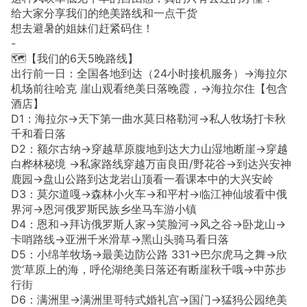
给大家分享我们的绝美路线和一点干货
想去避暑的姐妹们赶紧码住！
-
🗺️【我们的6天5晚路线】
出行前一日：全国各地到达（24小时接机服务）→海拉尔
机场前往哈克 崖山观看绝美日落晚霞，→海拉尔住【包含
酒店】
D1：海拉尔→天下第一曲水莫日格勒河→私人牧场打卡秋
千和看日落
D2：额尔古纳→穿越草原腹地到达大力山湿地断崖→穿越
白桦林秘境 →私家路线穿越万亩良田/野花谷→到达兴安神
鹿园→盘山公路到达龙岩山顶看一看课本中的大兴安岭
D3：莫尔道嘎→森林小火车→和平村→临江神仙坡看中俄
界河→恩河俄罗斯民族乡坐马车游小镇
D4：恩和→拜访俄罗斯人家→笑脸河→风之谷→卧龙山→
卡哨路线→亚洲千米滑草→黑山头骑马看日落
D5：小绵羊牧场→最美边防公路 331→巴尔虎马之舞→欣
赏‘草原上的海，呼伦湖绝美日落还有断崖秋千哦→中苏步
行街
D6：满洲里→满洲里哥特式婚礼宫→国门→猛犸公园绝美