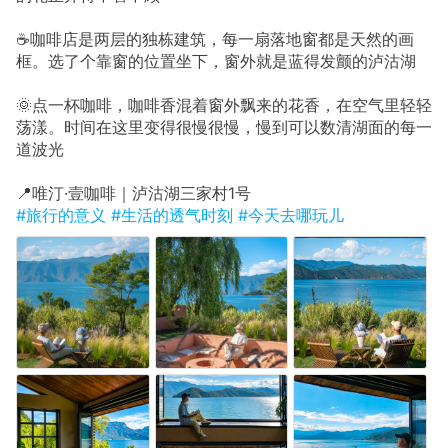
☕咖啡店是两层的独栋建筑，每一扇落地窗都是天然的画
框。选了个靠窗的位置坐下，窗外就是蓝得发颤的泸沽湖
🌞点一杯咖啡，咖啡香混着窗外飘来的花香，在空气里轻轻
荡漾。时间在这里变得很慢很慢，慢到可以数清湖面的每一
道波光
📍唯汀·壹咖啡｜泸沽湖三家村1号
#旅行的意义
#生活的透气时刻
#今天去哪玩儿