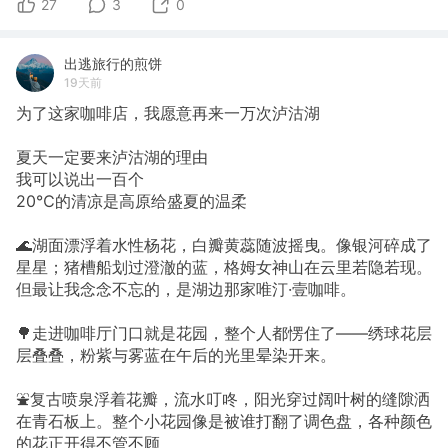
27
3
0
出逃旅行的煎饼
19天前
为了这家咖啡店，我愿意再来一万次泸沽湖
夏天一定要来泸沽湖的理由
我可以说出一百个
20℃的清凉是高原给盛夏的温柔
🌊湖面漂浮着水性杨花，白瓣黄蕊随波摇曳。像银河碎成了
星星；猪槽船划过澄澈的蓝，格姆女神山在云里若隐若现。
但最让我念念不忘的，是湖边那家唯汀·壹咖啡。
🌳走进咖啡厅门口就是花园，整个人都愣住了——绣球花层
层叠叠，粉紫与雾蓝在午后的光里晕染开来。
⛲复古喷泉浮着花瓣，流水叮咚，阳光穿过阔叶树的缝隙洒
在青石板上。整个小花园像是被谁打翻了调色盘，各种颜色
的花正开得不管不顾