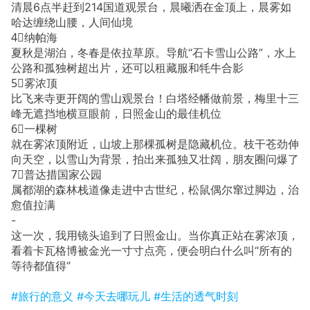
清晨6点半赶到214国道观景台，晨曦洒在金顶上，晨雾如
哈达缠绕山腰，人间仙境
4⃣️纳帕海
夏秋是湖泊，冬春是依拉草原。导航“石卡雪山公路”，水上
公路和孤独树超出片，还可以租藏服和牦牛合影
5⃣️雾浓顶
比飞来寺更开阔的雪山观景台！白塔经幡做前景，梅里十三
峰无遮挡地横亘眼前，日照金山的最佳机位
6⃣️一棵树
就在雾浓顶附近，山坡上那棵孤树是隐藏机位。枝干苍劲伸
向天空，以雪山为背景，拍出来孤独又壮阔，朋友圈问爆了
7⃣️普达措国家公园
属都湖的森林栈道像走进中古世纪，松鼠偶尔窜过脚边，治
愈值拉满
-
这一次，我用镜头追到了日照金山。当你真正站在雾浓顶，
看着卡瓦格博被金光一寸寸点亮，便会明白什么叫“所有的
等待都值得”
#旅行的意义
#今天去哪玩儿
#生活的透气时刻