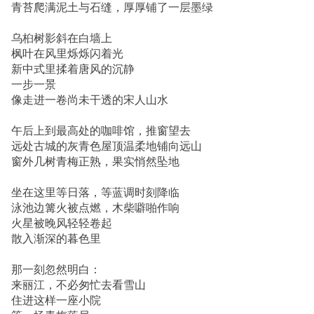
青苔爬满泥土与石缝，厚厚铺了一层墨绿
乌桕树影斜在白墙上
枫叶在风里烁烁闪着光
新中式里揉着唐风的沉静
一步一景
像走进一卷尚未干透的宋人山水
午后上到最高处的咖啡馆，推窗望去
远处古城的灰青色屋顶温柔地铺向远山
窗外几树青梅正熟，果实悄然坠地
坐在这里等日落，等蓝调时刻降临
泳池边篝火被点燃，木柴噼啪作响
火星被晚风轻轻卷起
散入渐深的暮色里
那一刻忽然明白：
来丽江，不必匆忙去看雪山
住进这样一座小院