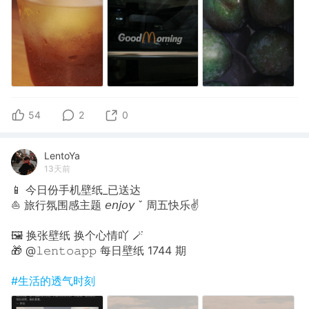
54
2
0
LentoYa
13天前
📱 今日份手机壁纸_已送达
⛵️ 旅行氛围感主题 𝘦𝘯𝘫𝘰𝘺 ˇ 周五快乐✌
🖼 换张壁纸 换个心情吖 🪄
🎁 @𝚕𝚎𝚗𝚝𝚘𝚊𝚙𝚙 每日壁纸 1744 期
#生活的透气时刻