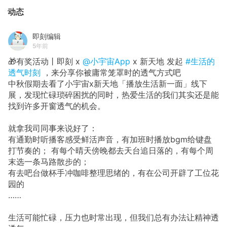
动态
即刻编辑
5年前
🎁有奖活动丨即刻 x
@小宇宙App
x 新天地 发起
#生活的
透气时刻
，来分享你被庸常笼罩时的透气方式吧
中秋假期去看了小宇宙x新天地「播放生活新一面」线下
展，发现忙碌琐碎困扰的同时，热爱生活的我们其实还是能
找到许多开窗透气的机会。
就拿我司同事来说好了：
有通勤时听播客感受鲜活声音，有加班时播放bgm给键盘
打节奏的； 有每个晴天傍晚都去天台追日落的，有每个周
末选一条马路散步的；
有去吧台做杯手冲咖啡整理思绪的，有在公司开辟了工位花
园的
……
生活可能忙碌，压力也时常出现，但我们总有办法让精神透