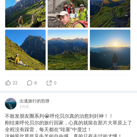
22
8
0
出逃旅行的煎饼
2月前
不敢发朋友圈系列😭呼伦贝尔真的治愈到封神！！
刚结束呼伦贝尔的旅行回家，心真的就留在那片大草原上了
全程没有踩雷，每天都在“哇塞”中度过！
这种风吹草低见牛羊的自由感，真的只有去过的才懂！