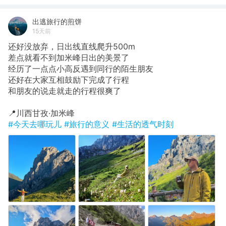
出逃旅行的煎饼
15天前
还好没放弃，日出线直线爬升500m
​差点就看不到加米峰日出的美景了
经历了一点点小高反遇到同行的陌生朋友
还好在大家互相鼓励下完成了行程
和朋友的说走就走的行程很爽了
​📍川西甘孜·加米峰
#今天去哪玩儿
#旅行的意义
#生活的透气时刻