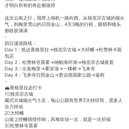
才明白所有的奔赴都值得
这次云南之行，我带上相机一路向西。从独克宗古城的烟火
气，到梅里雪山的日照金山，4天3晚的行程，眼睛和镜头
都收获满满
-
四日漫游路线：
Day 1：抵达香格里拉→独克宗古城→大经幡→松赞林卡面
包店
Day 2：松赞林寺晨雾→纳帕海环湖→独克宗古城夜逛
Day 3：出发梅里→雾浓顶→一棵树→飞来寺
Day 4：飞来寺日照金山→普达措国家公园→返程
-
🏔️香格里拉必打卡
1⃣️独克宗古城
藏式古城烟火气十足，龟山公园有世界Z大转经筒，需多人
合力转动
2⃣️大经幡
山坡上经幡猎猎作响，风每吹动一次，就是一次祈福
3⃣️松赞林寺晨雾