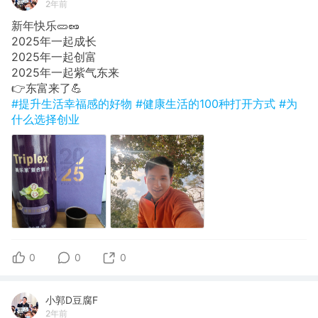
2年前
新年快乐🥒🥜
2025年一起成长
​2025年一起创富
​2025年一起紫气东来
👉​东富来了💪
#提升生活幸福感的好物
#健康生活的100种打开方式
#为
什么选择创业
0
0
0
小郭D豆腐F
2年前