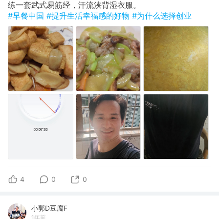
​练一套武式易筋经，汗流浃背湿衣服。
#早餐中国
#提升生活幸福感的好物
#为什么选择创业
4
0
0
小郭D豆腐F
1年前