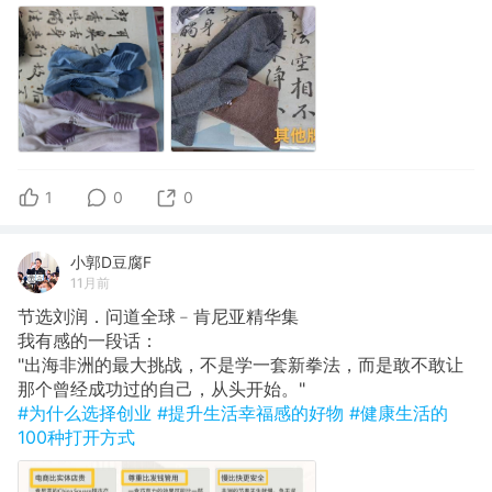
1
0
0
小郭D豆腐F
11月前
节选刘润．问道全球﹣肯尼亚精华集
​我有感的一段话：
"出海非洲的最大挑战，不是学一套新拳法，而是敢不敢让
那个曾经成功过的自己，从头开始。"
#为什么选择创业
#提升生活幸福感的好物
#健康生活的
100种打开方式