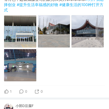
择创业
#提升生活幸福感的好物
#健康生活的100种打开方
式
1
0
0
小郭D豆腐F