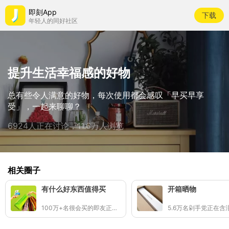
即刻App
下载
年轻人的同好社区
提升生活幸福感的好物
总有些令人满意的好物，每次使用都会感叹「早买早享
受」，一起来聊聊？
6924人正在讨论，11.6万人浏览
相关圈子
有什么好东西值得买
开箱晒物
100万+名很会买的即友正在分享好东西🛒✨
5.6万名剁手党正在含