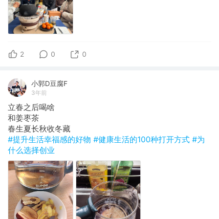
2
0
0
小郭D豆腐F
3年前
立春之后喝啥
​和姜枣茶
春生夏长秋收冬藏
#提升生活幸福感的好物
#健康生活的100种打开方式
#为
什么选择创业