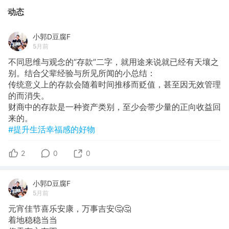
动态
小郭D豆腐F
5月前
不同思维与观念的“存款”二字，就用途来说就已经有天壤之
别。结合父辈经验与所见所闻的小总结：
传统意义上的存款会随着时间推移而贬值，甚至因无效管理
的而消失。
财商中的存款是一种资产类别，至少会带少量的正向收益回
来的。
#提升生活幸福感的好物
2
0
0
小郭D豆腐F
5月前
​元宵佳节喜乐安康，万事吉安🤔🤔
着地稳稳当当