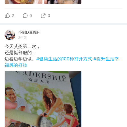
2
0
0
小郭D豆腐F
2年前
今天艾灸第二次，
还是挺舒服的，
边看边学边做。
#健康生活的100种打开方式
#提升生活幸
福感的好物