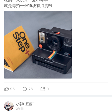
就是每拍一张15块有点贵🤣
95
26
0
小郭D豆腐F
2年前