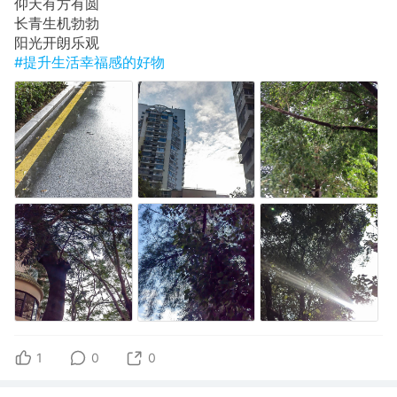
​仰天有方有圆
长青​生机勃勃
​阳光开朗乐观
#提升生活幸福感的好物
1
0
0