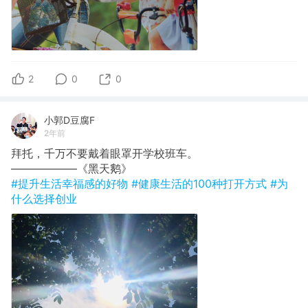
2
0
0
小郭D豆腐F
2年前
拜托，千万不要戴着眼罩开学校班车。
​——————《黑天鹅》
#提升生活幸福感的好物
#健康生活的100种打开方式
#为
什么选择创业