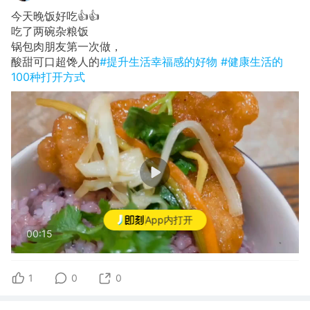
今天晚饭好吃👍👍
​吃了两碗杂粮饭
​锅包肉朋友第一次做，
酸甜可口超馋人的
#提升生活幸福感的好物
#健康生活的
100种打开方式
App内打开
00:15
1
0
0