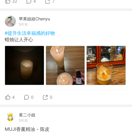
32
4
7
苹果姐姐Chenyu
5年前
#提升生活幸福感的好物
蜡烛让人开心
4
0
0
黄二小姐
5年前
MUJI香薰精油 - 陈皮