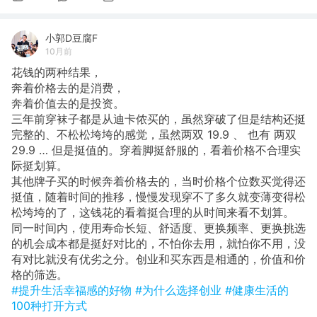
小郭D豆腐F
10月前
花钱的两种结果，
奔着价格去的是消费，
奔着价值去的是投资。
​三年前穿袜子都是从迪卡侬买的，虽然穿破了但是结构还挺
完整的、不松松垮垮的感觉，虽然两双 19.9 、 也有 两双
29.9 … 但是挺值的。穿着脚挺舒服的，看着价格不合理实
际挺划算。
其他牌子买的时候奔着价格去的，当时价格个位数买觉得还
挺值，随着时间的推移，慢慢发现穿不了多久就变薄变得松
松垮垮的了，这钱花的看着挺合理的从时间来看不划算。
同一时间内，使用寿命长短、舒适度、更换频率、更换挑选
的机会成本都是挺好对比的，不怕你去用，就怕你不用，没
有对比就没有优劣之分。创业和买东西是相通的，价值和价
格的筛选。
#提升生活幸福感的好物
#为什么选择创业
#健康生活的
100种打开方式