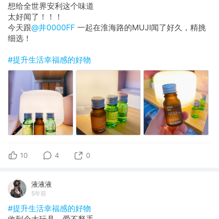
想给全世界安利这个味道
太好闻了！！！
今天跟
@井0000FF
一起在淮海路的MUJI闻了好久，精挑
细选！
#提升生活幸福感的好物
10
4
0
液液液
5年前
#提升生活幸福感的好物
收到个大玩具，爱不释手