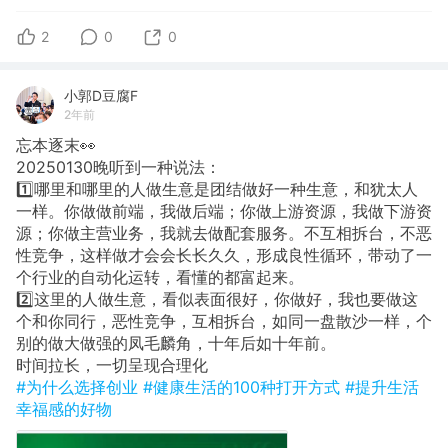
2
0
0
小郭D豆腐F
2年前
忘本逐末👀
20250130​晚听到一种说法：
1️⃣哪里和哪里的人做生意是团结做好一种生意，和犹太人
一样。你做做前端，我做后端；你做上游资源，我做下游资
源；你做主营业务，我就去做配套服务。不互相拆台，不恶
性竞争，这样做才会会长长久久，形成良性循环，带动了一
个行业的自动化运转，看懂的都富起来。
2️⃣​这里的人做生意，看似表面很好，你做好，我也要做这
个和你同行，恶性竞争，互相拆台，如同一盘散沙一样，个
别的做大做强的凤毛麟角，十年后如十年前。
时间拉长，一切呈现合理化
#为什么选择创业
#健康生活的100种打开方式
#提升生活
幸福感的好物