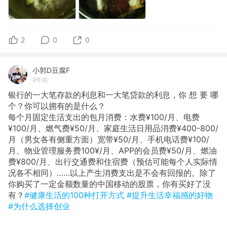
2
0
0
小郭D豆腐F
2年前
银行的一大笔存款的利息和一大笔贷款的利息，你 想 要 哪
个？你可以拥有的是什么？
​每个月固定生活支出的包月消费：水费¥100/月、电费
¥100/月、燃气费¥50/月、家庭生活日用品消费¥400-800/
月（男女各有侧重方面）宽带¥50/月、手机电话费¥100/
月、物业管理服务费100¥/月、APP的会员费¥50/月、燃油
费¥800/月、出行交通费和住宿费（预估可能每个人实际情
况各不相同）……以上产生消费支出是不会有回报的。除了
你购买了一定金额数量的中国移动的股票，你有买好了没
有？
#健康生活的100种打开方式
#提升生活幸福感的好物
#为什么选择创业