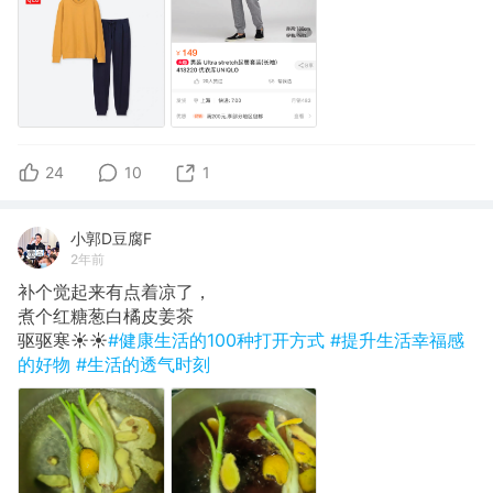
24
10
1
小郭D豆腐F
2年前
补个觉起来有点着凉了，
煮个红糖葱白橘皮姜茶
​驱驱寒☀️☀️
#健康生活的100种打开方式
#提升生活幸福感
的好物
#生活的透气时刻