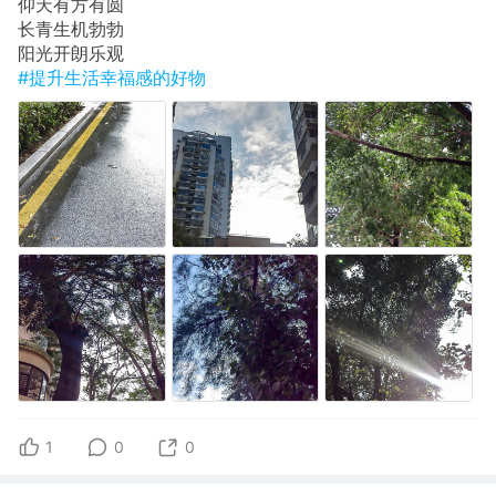
​仰天有方有圆
长青​生机勃勃
​阳光开朗乐观
#提升生活幸福感的好物
1
0
0