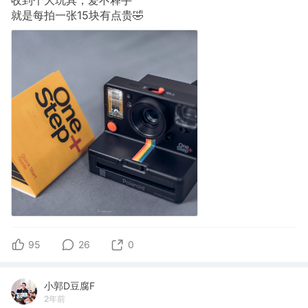
就是每拍一张15块有点贵🤣
95
26
0
小郭D豆腐F
2年前