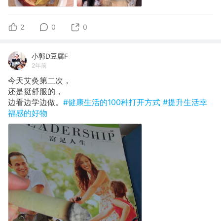
2
0
0
小郭D豆腐F
2年前
今天艾灸第二次，
还是挺舒服的，
边看边学边做。
#健康生活的100种打开方式
#提升生活幸
福感的好物