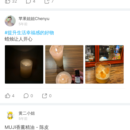
32
4
7
苹果姐姐Chenyu
5年前
#提升生活幸福感的好物
蜡烛让人开心
4
0
0
黄二小姐
5年前
MUJI香薰精油 - 陈皮