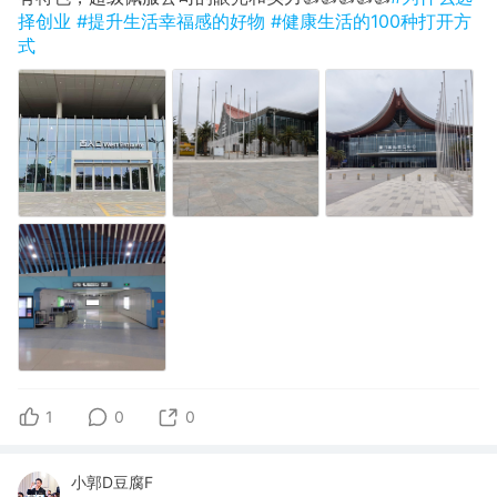
择创业
#提升生活幸福感的好物
#健康生活的100种打开方
式
1
0
0
小郭D豆腐F