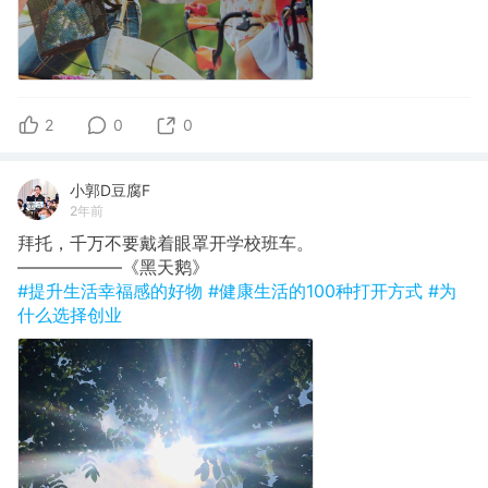
2
0
0
小郭D豆腐F
2年前
拜托，千万不要戴着眼罩开学校班车。
​——————《黑天鹅》
#提升生活幸福感的好物
#健康生活的100种打开方式
#为
什么选择创业