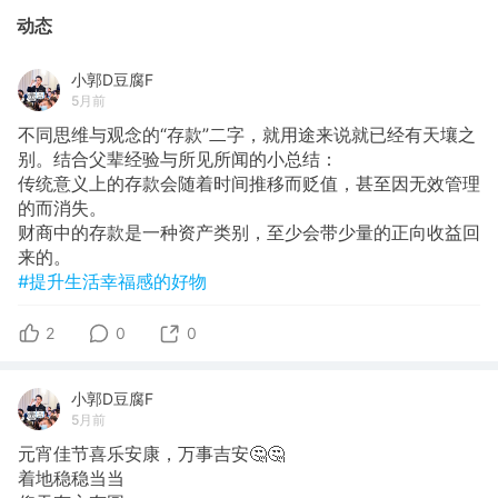
动态
小郭D豆腐F
5月前
不同思维与观念的“存款”二字，就用途来说就已经有天壤之
别。结合父辈经验与所见所闻的小总结：
传统意义上的存款会随着时间推移而贬值，甚至因无效管理
的而消失。
财商中的存款是一种资产类别，至少会带少量的正向收益回
来的。
#提升生活幸福感的好物
2
0
0
小郭D豆腐F
5月前
​元宵佳节喜乐安康，万事吉安🤔🤔
着地稳稳当当