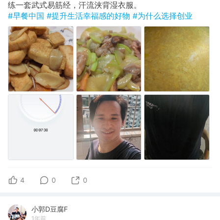
​练一套武式易筋经，汗流浃背湿衣服。
#早餐中国
#提升生活幸福感的好物
#为什么选择创业
4
0
0
小郭D豆腐F
1年前