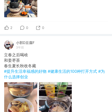
2
0
0
小郭D豆腐F
3年前
立春之后喝啥
​和姜枣茶
春生夏长秋收冬藏
#提升生活幸福感的好物
#健康生活的100种打开方式
#为
什么选择创业