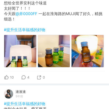
想给全世界安利这个味道
太好闻了！！！
今天跟
@井0000FF
一起在淮海路的MUJI闻了好久，精挑
细选！
#提升生活幸福感的好物
10
4
0
液液液
5年前
#提升生活幸福感的好物
收到个大玩具，爱不释手