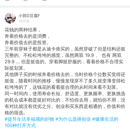
小郭D豆腐F
10月前
花钱的两种结果，
奔着价格去的是消费，
奔着价值去的是投资。
​三年前穿袜子都是从迪卡侬买的，虽然穿破了但是结构还挺
完整的、不松松垮垮的感觉，虽然两双 19.9 、 也有 两双
29.9 … 但是挺值的。穿着脚挺舒服的，看着价格不合理实
际挺划算。
其他牌子买的时候奔着价格去的，当时价格个位数买觉得还
挺值，随着时间的推移，慢慢发现穿不了多久就变薄变得松
松垮垮的了，这钱花的看着挺合理的从时间来看不划算。
同一时间内，使用寿命长短、舒适度、更换频率、更换挑选
的机会成本都是挺好对比的，不怕你去用，就怕你不用，没
有对比就没有优劣之分。创业和买东西是相通的，价值和价
格的筛选。
#提升生活幸福感的好物
#为什么选择创业
#健康生活的
100种打开方式