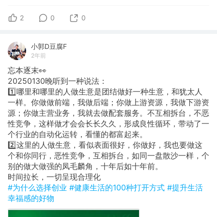
2
0
0
小郭D豆腐F
2年前
忘本逐末👀
20250130​晚听到一种说法：
1️⃣哪里和哪里的人做生意是团结做好一种生意，和犹太人
一样。你做做前端，我做后端；你做上游资源，我做下游资
源；你做主营业务，我就去做配套服务。不互相拆台，不恶
性竞争，这样做才会会长长久久，形成良性循环，带动了一
个行业的自动化运转，看懂的都富起来。
2️⃣​这里的人做生意，看似表面很好，你做好，我也要做这
个和你同行，恶性竞争，互相拆台，如同一盘散沙一样，个
别的做大做强的凤毛麟角，十年后如十年前。
时间拉长，一切呈现合理化
#为什么选择创业
#健康生活的100种打开方式
#提升生活
幸福感的好物