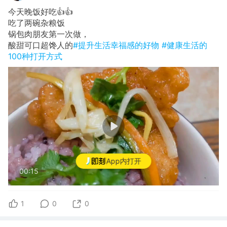
今天晚饭好吃👍👍
​吃了两碗杂粮饭
​锅包肉朋友第一次做，
酸甜可口超馋人的
#提升生活幸福感的好物
#健康生活的
100种打开方式
App内打开
00:15
1
0
0