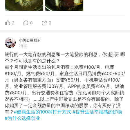
2
0
0
小郭D豆腐F
2年前
银行的一大笔存款的利息和一大笔贷款的利息，你 想 要 哪
个？你可以拥有的是什么？
​每个月固定生活支出的包月消费：水费¥100/月、电费
¥100/月、燃气费¥50/月、家庭生活日用品消费¥400-800/
月（男女各有侧重方面）宽带¥50/月、手机电话费¥100/
月、物业管理服务费100¥/月、APP的会员费¥50/月、燃油
费¥800/月、出行交通费和住宿费（预估可能每个人实际情
况各不相同）……以上产生消费支出是不会有回报的。除了
你购买了一定金额数量的中国移动的股票，你有买好了没
有？
#健康生活的100种打开方式
#提升生活幸福感的好物
#为什么选择创业