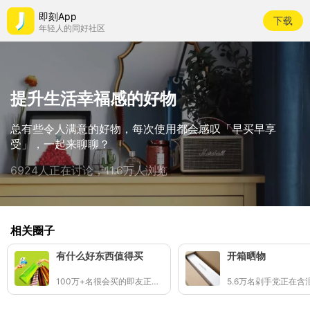
即刻App
下载
年轻人的同好社区
提升生活幸福感的好物
总有些令人满意的好物，每次使用都会感叹「早买早享
受」，一起来聊聊？
6924人正在讨论，11.6万人浏览
相关圈子
有什么好东西值得买
开箱晒物
100万+名很会买的即友正在分享好东西🛒✨
5.6万名剁手党正在含