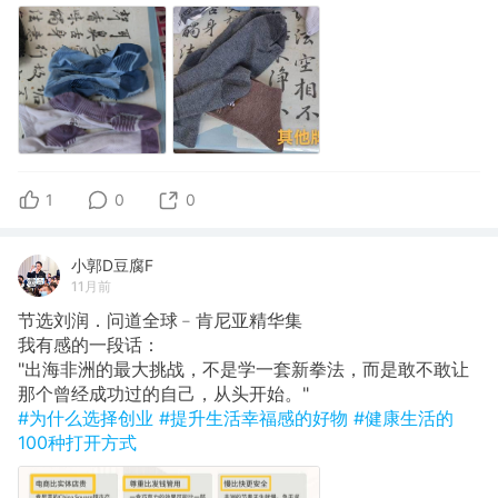
1
0
0
小郭D豆腐F
11月前
节选刘润．问道全球﹣肯尼亚精华集
​我有感的一段话：
"出海非洲的最大挑战，不是学一套新拳法，而是敢不敢让
那个曾经成功过的自己，从头开始。"
#为什么选择创业
#提升生活幸福感的好物
#健康生活的
100种打开方式