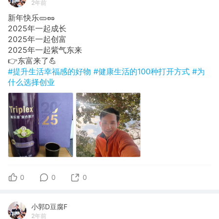
2年前
新年快乐🥒🥜
2025年一起成长
​2025年一起创富
​2025年一起紫气东来
👉​东富来了💪
#提升生活幸福感的好物
#健康生活的100种打开方式
#为
什么选择创业
0
0
0
小郭D豆腐F
2年前