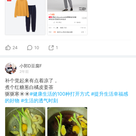
24
10
1
小郭D豆腐F
2年前
补个觉起来有点着凉了，
煮个红糖葱白橘皮姜茶
​驱驱寒☀️☀️
#健康生活的100种打开方式
#提升生活幸福感
的好物
#生活的透气时刻