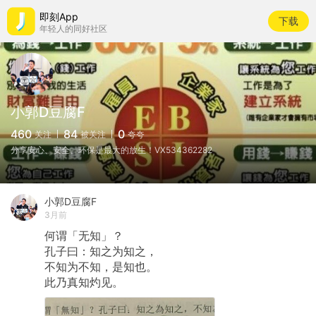
即刻App
下载
年轻人的同好社区
小郭D豆腐F
460
84
0
关注
被关注
夸夸
分享安心、安全、环保​是最大的放生！VX534362282
小郭D豆腐F
3月前
何谓「无知」？
孔子曰：知之为知之，
不知为不知，是知也。
此乃真知灼见。