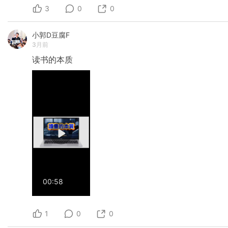
3
0
0
小郭D豆腐F
3月前
读书的本质
00:58
1
0
0