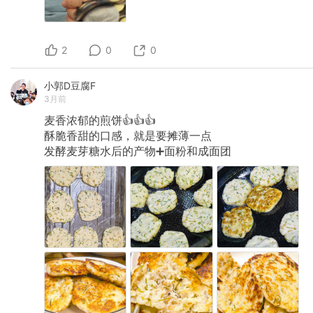
2
0
0
小郭D豆腐F
3月前
麦香浓郁的煎饼👍👍👍
酥脆香甜的口感，就是要摊薄一点
发酵麦芽糖水后的产物➕面粉和成面团