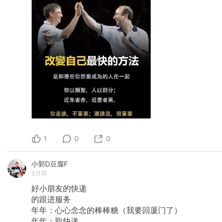
1
0
0
小郭D豆腐F
3月前
好小朋友的快递
的跟进服务
年年：​心心念念的棒棒糖（我要回厦门了）
年年：​取快递