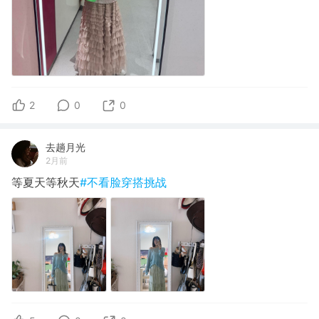
2
0
0
去趟月光
2月前
等夏天等秋天
#不看脸穿搭挑战