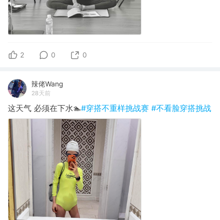
2
0
0
辣佬Wang
28天前
这天气 必须在下水🏊
#穿搭不重样挑战赛
#不看脸穿搭挑战