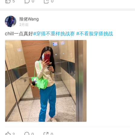
5
0
0
辣佬Wang
2月前
chill一点真好
#穿搭不重样挑战赛
#不看脸穿搭挑战
2
0
0