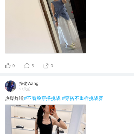
9
5
0
辣佬Wang
27天前
热爆炸啦
#不看脸穿搭挑战
#穿搭不重样挑战赛