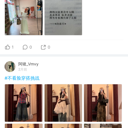
1
0
0
阿猪_Vmvy
2月前
#不看脸穿搭挑战