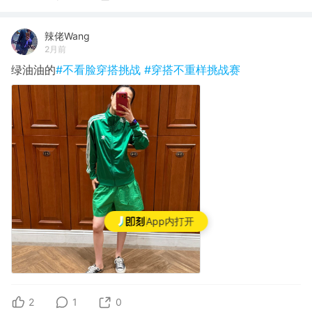
辣佬Wang
2月前
绿油油的
#不看脸穿搭挑战
#穿搭不重样挑战赛
App内打开
2
1
0