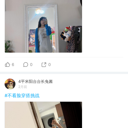
6
0
0
4平米阳台台长兔酱
2月前
#不看脸穿搭挑战