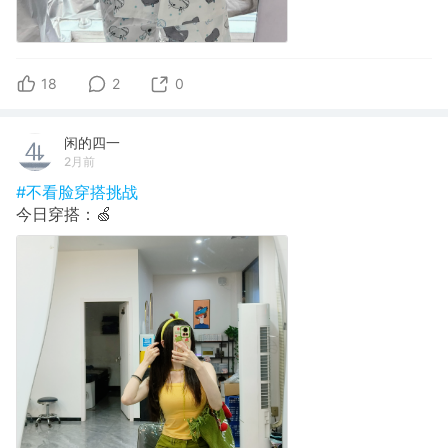
18
2
0
闲的四一
2月前
#不看脸穿搭挑战
今日穿搭：🍏