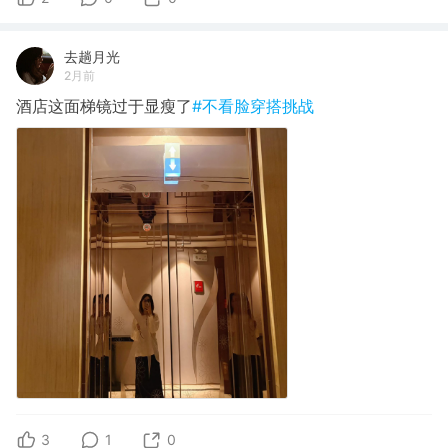
去趟月光
2月前
酒店这面梯镜过于显瘦了
#不看脸穿搭挑战
3
1
0