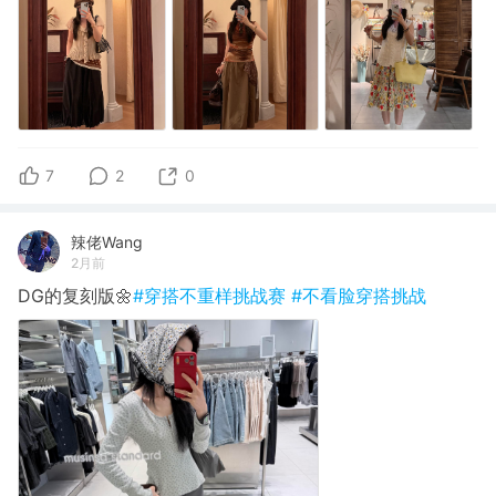
7
2
0
辣佬Wang
2月前
DG的复刻版🌼
#穿搭不重样挑战赛
#不看脸穿搭挑战