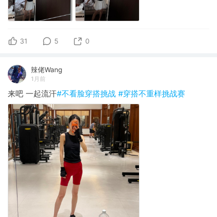
31
5
0
辣佬Wang
1月前
来吧 一起流汗
#不看脸穿搭挑战
#穿搭不重样挑战赛