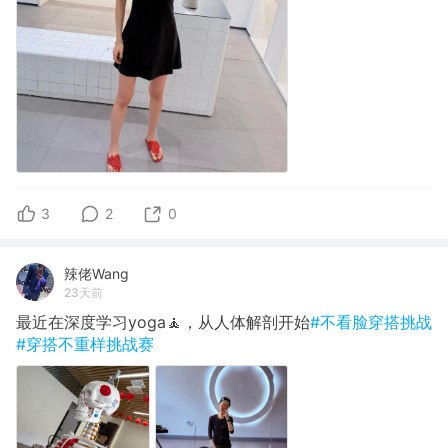
3
2
0
辣佬Wang
23天前
最近在深度学习yoga🧘，从人体解剖开始
#不看脸穿搭挑战
#穿搭不重样挑战赛