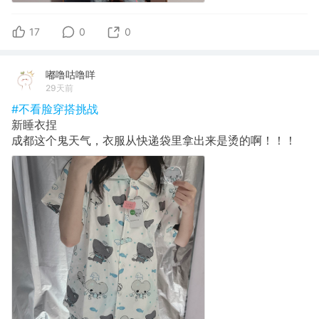
17
0
0
嘟噜咕噜咩
29天前
#不看脸穿搭挑战
新睡衣捏
成都这个鬼天气，衣服从快递袋里拿出来是烫的啊！！！