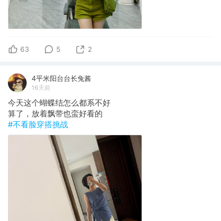
63
5
2
4平米阳台台长兔酱
16天前
今天这个蝴蝶结怎么都系不好
算了，放着飘带也蛮好看的
#不看脸穿搭挑战