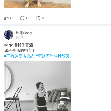
6
0
0
辣佬Wang
5天前
yoga虐我千百遍，
你还是我的初恋🫪
#不看脸穿搭挑战
#穿搭不重样挑战赛