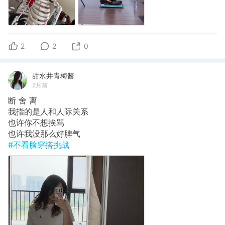
2
2
0
甜水井青梅酱
2月前
断 舍 离
我指的是人和人际关系
也许你不想挨骂
也许我没那么好脾气
#不看脸穿搭挑战