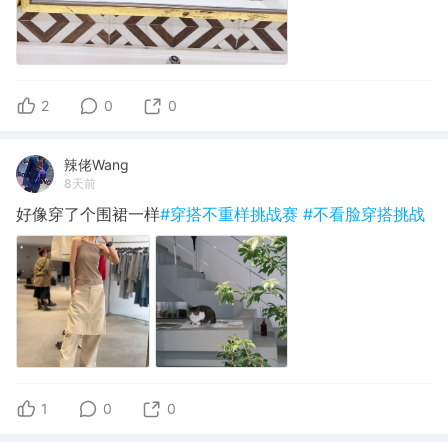
2
0
0
辣佬Wang
8天前
好像穿了个围裙一样
#穿搭不重样挑战赛
#不看脸穿搭挑战
1
0
0