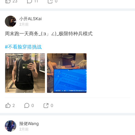
23
11
0
小开ALSKai
2月前
周末跑一天商务_(:з」∠)_极限特种兵模式
#不看脸穿搭挑战
2
0
0
辣佬Wang
2月前