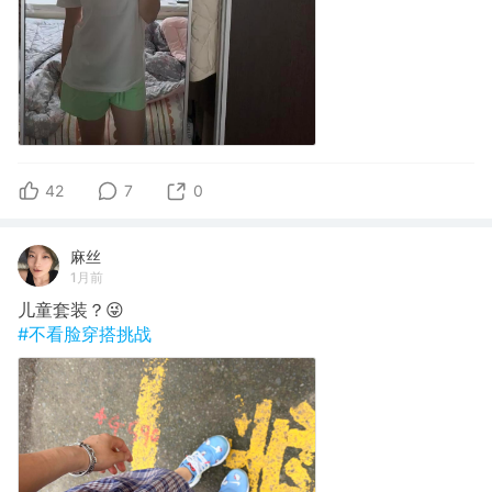
42
7
0
麻丝
1月前
儿童套装？😜
#不看脸穿搭挑战