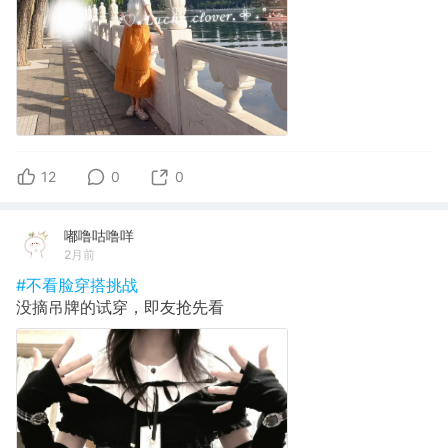
12
0
0
嘟噜咕噜咩
2月前
#不看脸穿搭挑战
没摘吊牌的试穿，即友抢先看