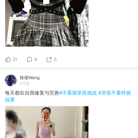
21
9
0
辣佬Wang
3天前
每天都在自我修复与完善
#不看脸穿搭挑战
#穿搭不重样挑
战赛