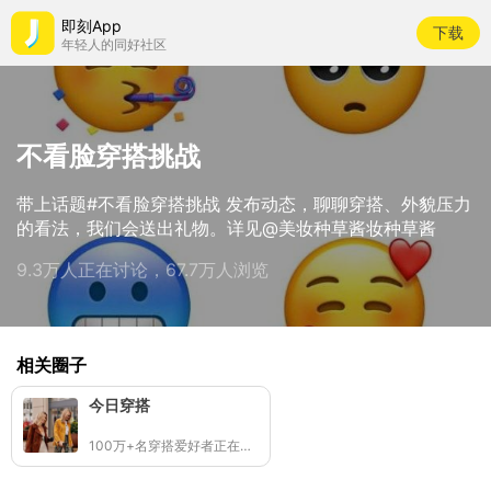
即刻App
下载
年轻人的同好社区
不看脸穿搭挑战
带上话题#不看脸穿搭挑战 发布动态，聊聊穿搭、外貌压力
的看法，我们会送出礼物。详见@美妆种草酱妆种草酱
9.3万人正在讨论，67.7万人浏览
相关圈子
今日穿搭
100万+名穿搭爱好者正在记录分享👧🏻🧒🏻✨