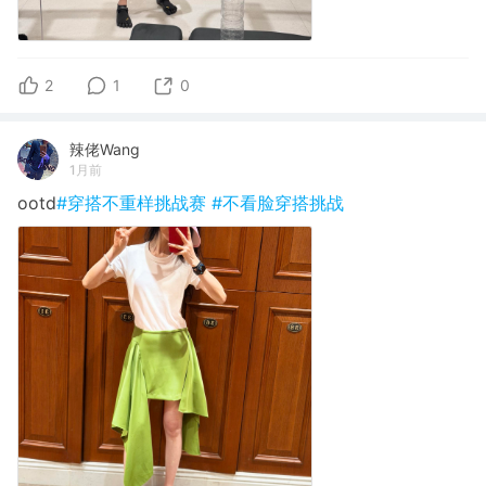
2
1
0
辣佬Wang
1月前
ootd
#穿搭不重样挑战赛
#不看脸穿搭挑战