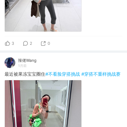
3
2
0
辣佬Wang
1月前
最近被果冻宝宝圈住
#不看脸穿搭挑战
#穿搭不重样挑战赛