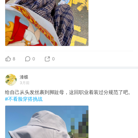
8
0
0
漆蝶
3月前
给自己从头发丝裹到脚趾母，这回职业着装过分规范了吧。
#不看脸穿搭挑战