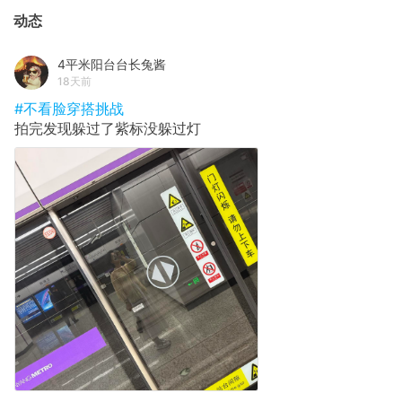
动态
4平米阳台台长兔酱
18天前
#不看脸穿搭挑战
拍完发现躲过了紫标没躲过灯