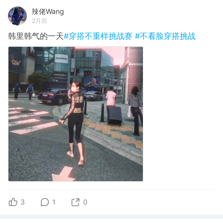
辣佬Wang
2月前
韩里韩气的一天
#穿搭不重样挑战赛
#不看脸穿搭挑战
3
1
0