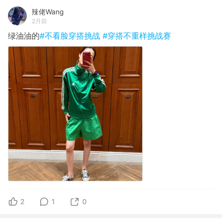
辣佬Wang
2月前
绿油油的
#不看脸穿搭挑战
#穿搭不重样挑战赛
2
1
0