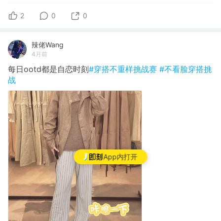
2
0
0
辣佬Wang
4月前
每日ootd都是自恋时刻
#穿搭不重样挑战赛
#不看脸穿搭挑
战
App内打开