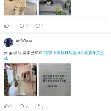
1
0
0
辣佬Wang
11天前
yoga课后 基本已稀碎
#穿搭不重样挑战赛
#不看脸穿搭挑
战
1
0
0