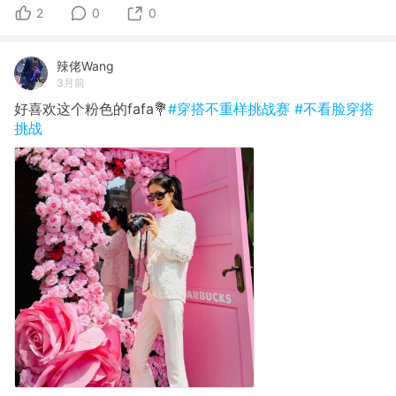
2
0
0
辣佬Wang
3月前
好喜欢这个粉色的fafa💐
#穿搭不重样挑战赛
#不看脸穿搭
挑战