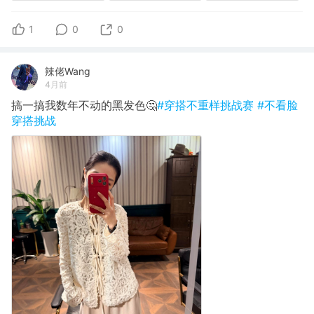
1
0
0
辣佬Wang
4月前
搞一搞我数年不动的黑发色🤔
#穿搭不重样挑战赛
#不看脸
穿搭挑战