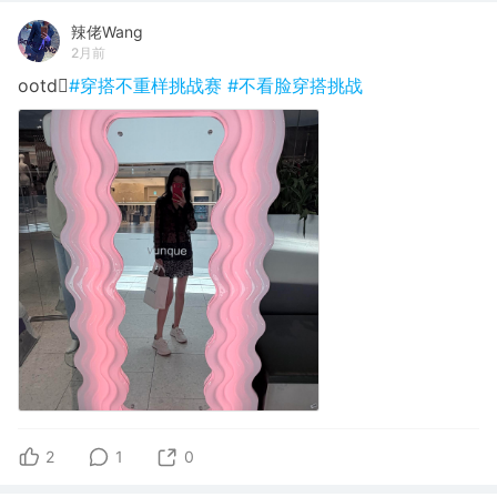
辣佬Wang
2月前
ootd🫪
#穿搭不重样挑战赛
#不看脸穿搭挑战
2
1
0