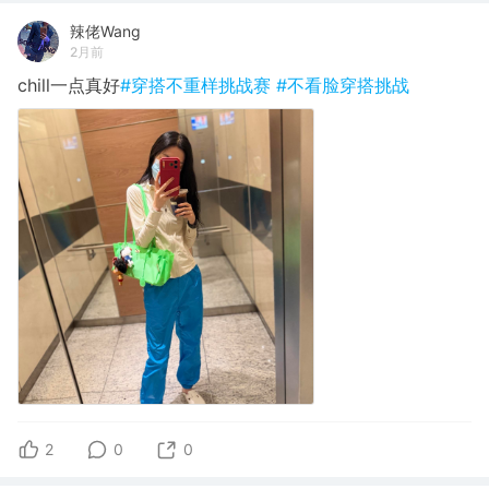
辣佬Wang
2月前
chill一点真好
#穿搭不重样挑战赛
#不看脸穿搭挑战
2
0
0