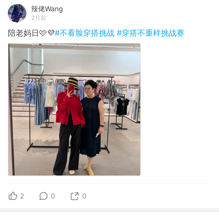
辣佬Wang
2月前
陪老妈日🩷💜
#不看脸穿搭挑战
#穿搭不重样挑战赛
2
0
0