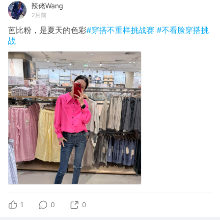
辣佬Wang
2月前
芭比粉，是夏天的色彩
#穿搭不重样挑战赛
#不看脸穿搭挑
战
1
0
0