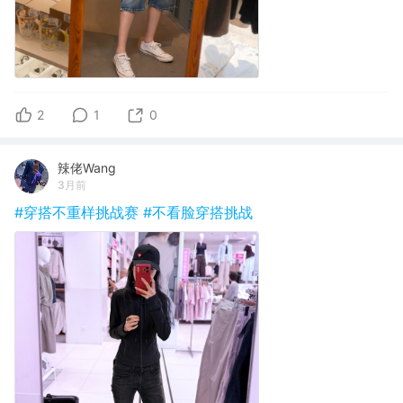
2
1
0
辣佬Wang
3月前
#穿搭不重样挑战赛
#不看脸穿搭挑战