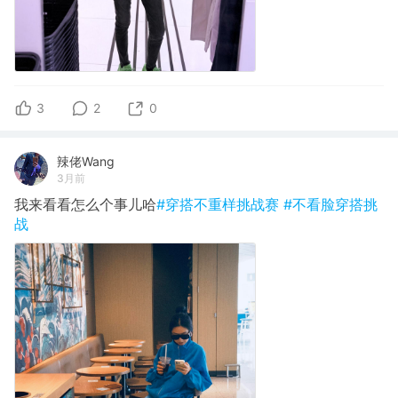
3
2
0
辣佬Wang
3月前
我来看看怎么个事儿哈
#穿搭不重样挑战赛
#不看脸穿搭挑
战