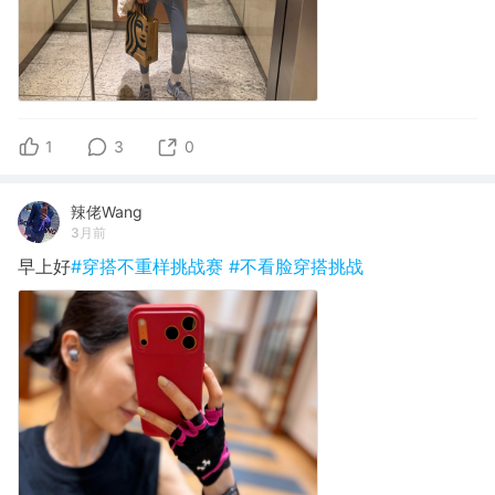
1
3
0
辣佬Wang
3月前
早上好
#穿搭不重样挑战赛
#不看脸穿搭挑战