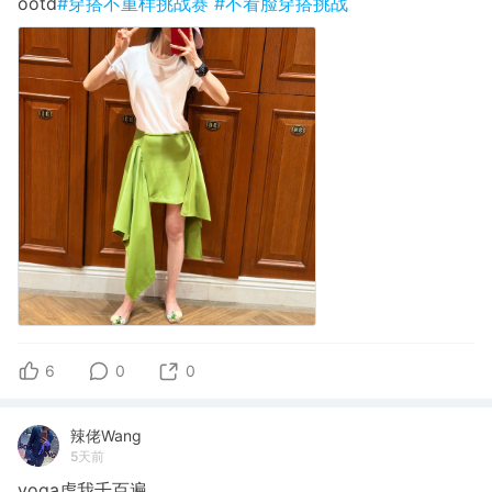
ootd
#穿搭不重样挑战赛
#不看脸穿搭挑战
6
0
0
辣佬Wang
5天前
yoga虐我千百遍，