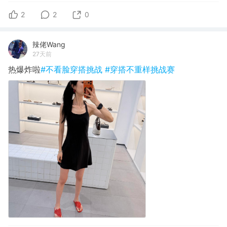
2
2
0
辣佬Wang
27天前
热爆炸啦
#不看脸穿搭挑战
#穿搭不重样挑战赛