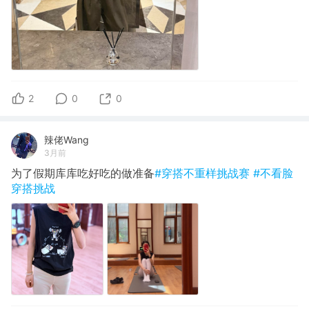
2
0
0
辣佬Wang
3月前
为了假期库库吃好吃的做准备
#穿搭不重样挑战赛
#不看脸
穿搭挑战