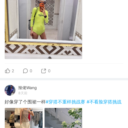
2
0
0
辣佬Wang
8天前
好像穿了个围裙一样
#穿搭不重样挑战赛
#不看脸穿搭挑战