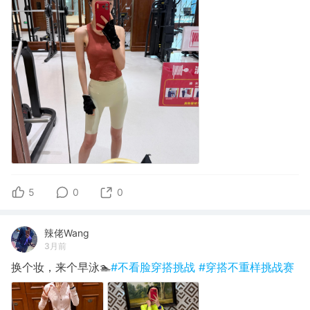
5
0
0
辣佬Wang
3月前
换个妆，来个早泳🏊
#不看脸穿搭挑战
#穿搭不重样挑战赛