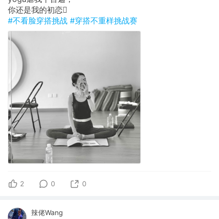
你还是我的初恋🫪
#不看脸穿搭挑战
#穿搭不重样挑战赛
2
0
0
辣佬Wang