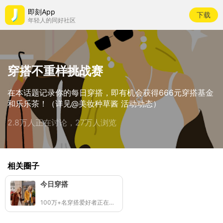
即刻App
下载
年轻人的同好社区
穿搭不重样挑战赛
在本话题记录你的每日穿搭，即有机会获得666元穿搭基金
和乐乐茶！（详见@美妆种草酱 活动动态）
2.8万人正在讨论，27万人浏览
相关圈子
今日穿搭
100万+名穿搭爱好者正在记录分享👧🏻🧒🏻✨