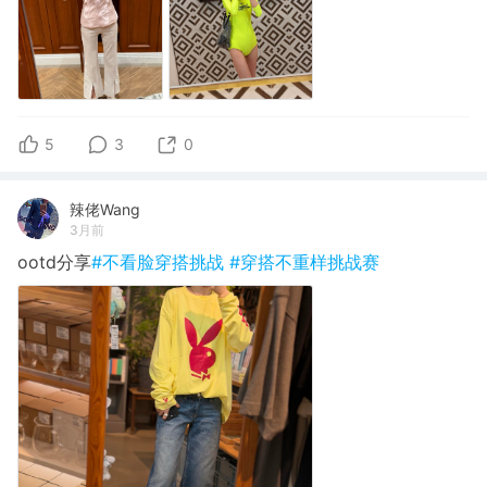
5
3
0
辣佬Wang
3月前
ootd分享
#不看脸穿搭挑战
#穿搭不重样挑战赛