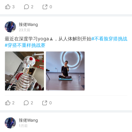
3
2
0
辣佬Wang
23天前
最近在深度学习yoga🧘，从人体解剖开始
#不看脸穿搭挑战
#穿搭不重样挑战赛
2
2
0
辣佬Wang
1月前