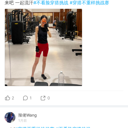
来吧 一起流汗
#不看脸穿搭挑战
#穿搭不重样挑战赛
2
1
0
辣佬Wang
1月前