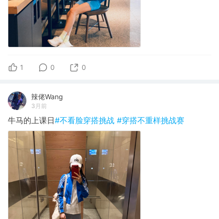
1
0
0
辣佬Wang
3月前
牛马的上课日
#不看脸穿搭挑战
#穿搭不重样挑战赛