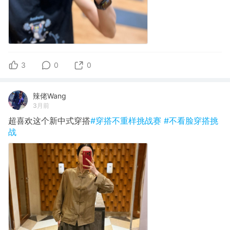
3
0
0
辣佬Wang
3月前
超喜欢这个新中式穿搭
#穿搭不重样挑战赛
#不看脸穿搭挑
战