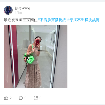
辣佬Wang
1月前
最近被果冻宝宝圈住
#不看脸穿搭挑战
#穿搭不重样挑战赛
2
0
0