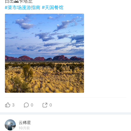
日出🌄卡塔丘
#菜市场漫游指南
#天国餐馆
3
0
0
云稀星
10月前