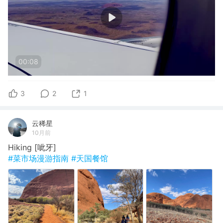
00:08
3
2
1
云稀星
10月前
Hiking [呲牙]
#菜市场漫游指南
#天国餐馆