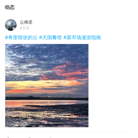
动态
云稀星
9天前
#奇形怪状的云
#天国餐馆
#菜市场漫游指南