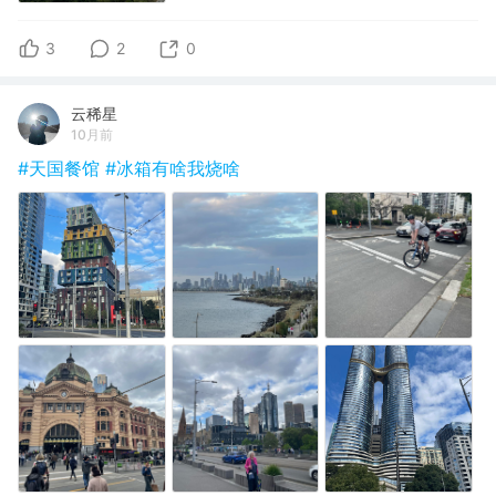
3
2
0
云稀星
10月前
#天国餐馆
#冰箱有啥我烧啥