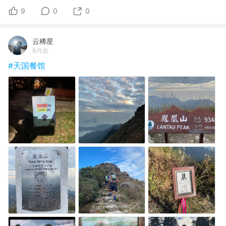
9
0
0
云稀星
9月前
#天国餐馆