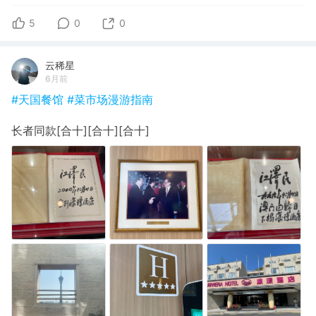
5
0
0
云稀星
6月前
#天国餐馆
#菜市场漫游指南
长者同款[合十][合十][合十]