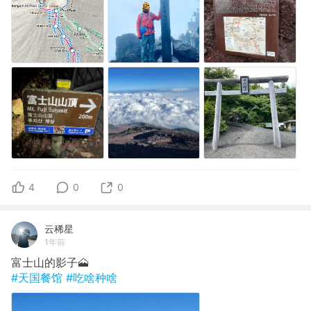
4
0
0
云稀星
1年前
富士山的影子🗻
#天国餐馆
#吃啥种啥