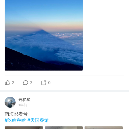
2
2
0
云稀星
1年前
南海忍者号
#吃啥种啥
#天国餐馆