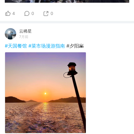
4
0
0
云稀星
7月前
#天国餐馆
#菜市场漫游指南
#夕阳🌇