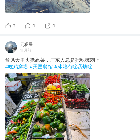
2
0
0
云稀星
11月前
台风天里头抢蔬菜，广东人总是把辣椒剩下
#吃鸡穿搭
#天国餐馆
#冰箱有啥我烧啥