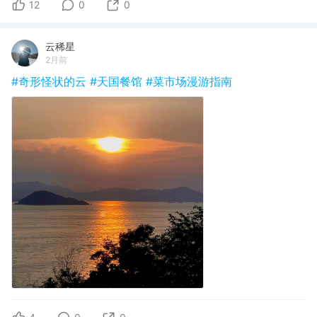
12
0
0
云稀星
2月前
#奇形怪状的云
#天国餐馆
#菜市场漫游指南