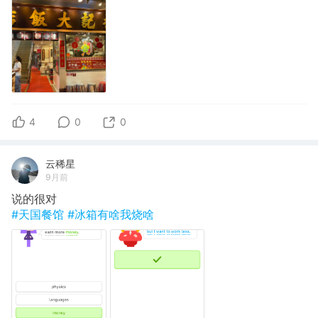
4
0
0
云稀星
9月前
说的很对
#天国餐馆
#冰箱有啥我烧啥