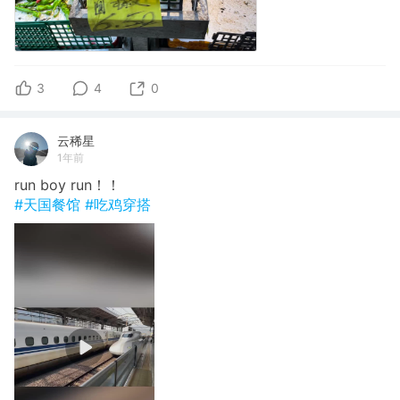
3
4
0
云稀星
1年前
run boy run！！
#天国餐馆
#吃鸡穿搭