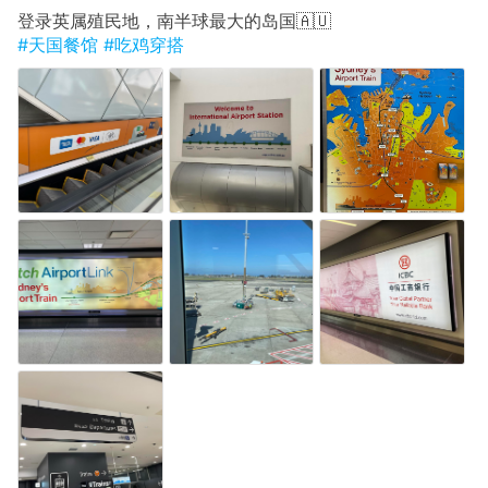
登录英属殖民地，南半球最大的岛国🇦🇺
#天国餐馆
#吃鸡穿搭