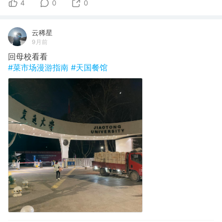
4
0
0
云稀星
9月前
回母校看看
#菜市场漫游指南
#天国餐馆