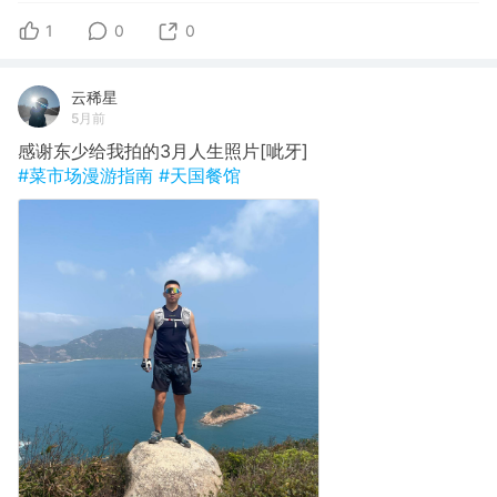
1
0
0
云稀星
5月前
感谢东少给我拍的3月人生照片[呲牙]
#菜市场漫游指南
#天国餐馆