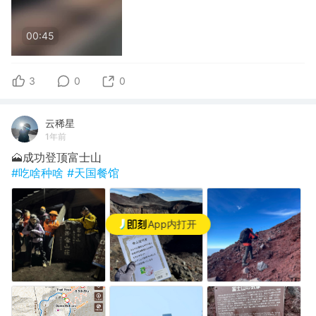
00:45
3
0
0
云稀星
1年前
🗻成功登顶富士山
#吃啥种啥
#天国餐馆
App内打开