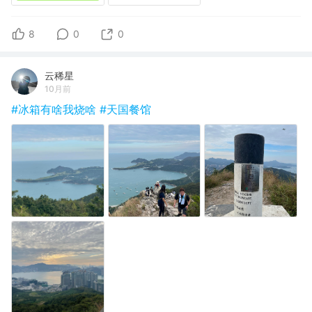
8
0
0
云稀星
10月前
#冰箱有啥我烧啥
#天国餐馆