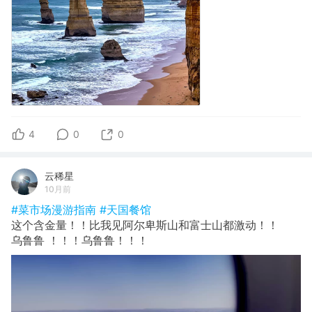
4
0
0
云稀星
10月前
#菜市场漫游指南
#天国餐馆
这个含金量！！比我见阿尔卑斯山和富士山都激动！！
乌鲁鲁 ！！！乌鲁鲁！！！