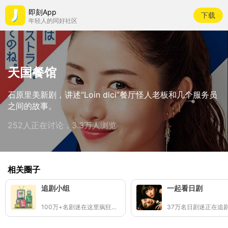
即刻App
下载
年轻人的同好社区
天国餐馆
石原里美新剧，讲述“Loin dlci”餐厅怪人老板和几个服务员
之间的故事。
252人正在讨论，3.3万人浏览
相关圈子
追剧小组
一起看日剧
100万+名剧迷在这里疯狂刷剧
37万名日剧迷正在追