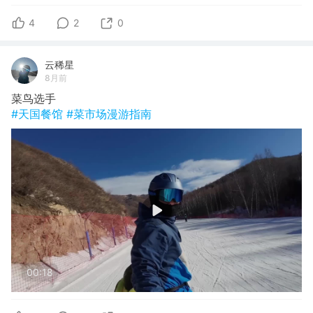
4
2
0
云稀星
8月前
菜鸟选手
#天国餐馆
#菜市场漫游指南
00:18