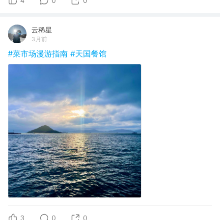
4
0
0
云稀星
3月前
#菜市场漫游指南
#天国餐馆
3
0
0