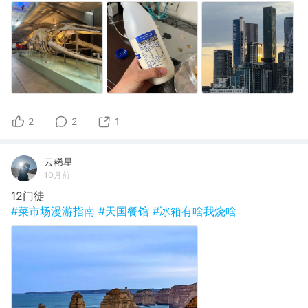
2
2
1
云稀星
10月前
12门徒
#菜市场漫游指南
#天国餐馆
#冰箱有啥我烧啥