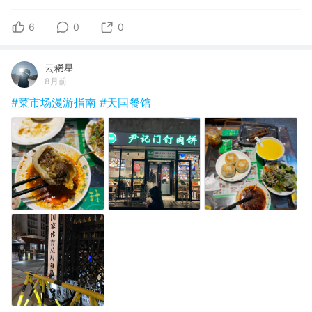
6
0
0
云稀星
8月前
#菜市场漫游指南
#天国餐馆