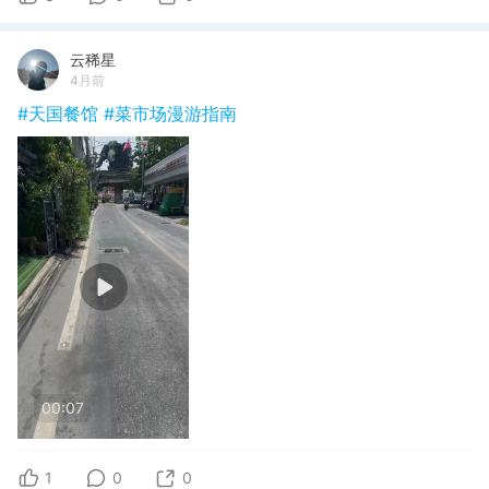
云稀星
4月前
#天国餐馆
#菜市场漫游指南
00:07
1
0
0