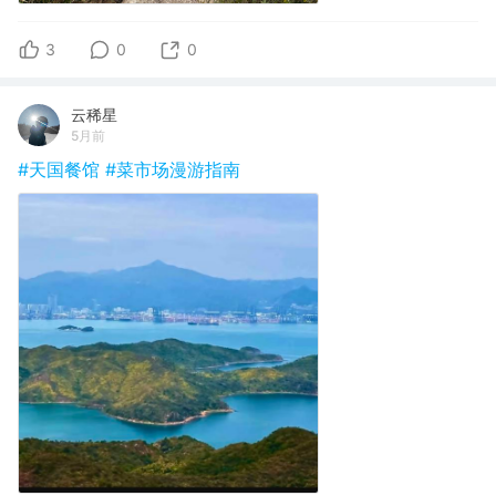
3
0
0
云稀星
5月前
#天国餐馆
#菜市场漫游指南