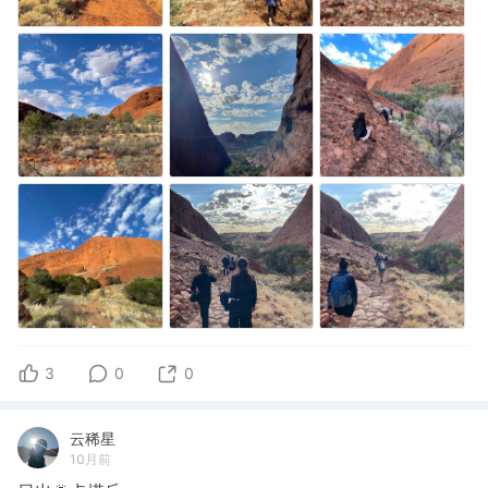
3
0
0
云稀星
10月前