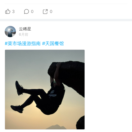
3
0
0
云稀星
6月前
#菜市场漫游指南
#天国餐馆