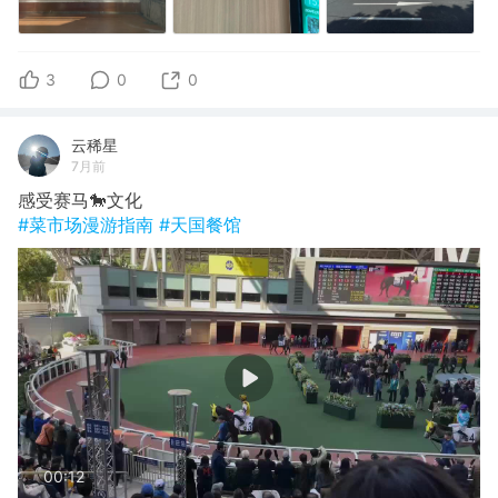
3
0
0
云稀星
7月前
感受赛马🐎文化
#菜市场漫游指南
#天国餐馆
00:12