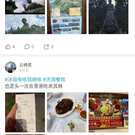
4
0
0
云稀星
9月前
#冰箱有啥我烧啥
#天国餐馆
也是头一次在香港吃米其林