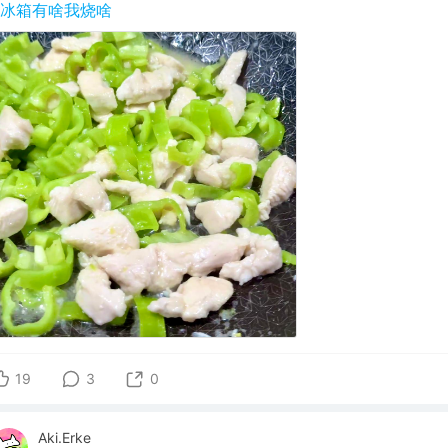
#冰箱有啥我烧啥
19
3
0
Aki.Erke