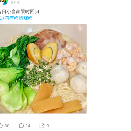
9月前
昔日小当家限时回归
#冰箱有啥我烧啥
30
14
0