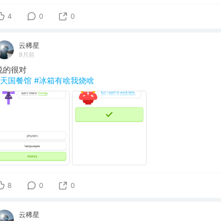
4
0
0
云稀星
9月前
说的很对
#天国餐馆
#冰箱有啥我烧啥
8
0
0
云稀星