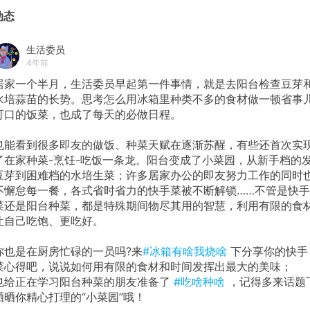
动态
生活委员
4年前
居家一个半月，生活委员早起第一件事情，就是去阳台检查豆芽
水培蒜苗的长势。思考怎么用冰箱里种类不多的食材做一顿省事
可口的饭菜，也成了每天的必做日程。
也能看到很多即友的做饭、种菜天赋在逐渐苏醒，有些还首次实
了在家种菜-烹饪-吃饭一条龙。阳台变成了小菜园，从新手档的
豆芽到困难档的水培生菜；许多居家办公的即友努力工作的同时
不懈怠每一餐，各式省时省力的快手菜被不断解锁……不管是快手
菜还是阳台种菜，都是特殊期间物尽其用的智慧，利用有限的食
让自己吃饱、更吃好。
你也是在厨房忙碌的一员吗?来
#冰箱有啥我烧啥
下分享你的快手
菜心得吧，说说如何用有限的食材和时间发挥出最大的美味；
也给正在学习阳台种菜的朋友准备了
#吃啥种啥
，记得多来话题
晒晒你精心打理的“小菜园”哦！