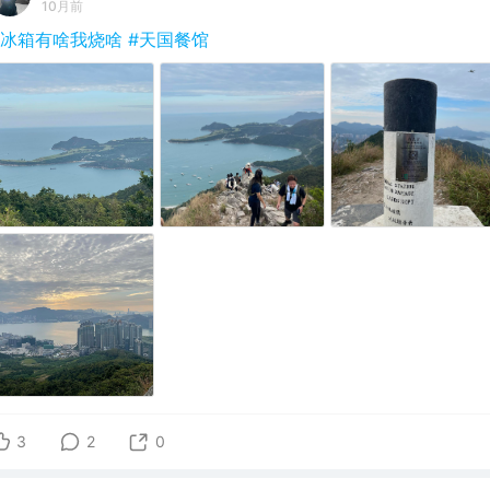
10月前
#冰箱有啥我烧啥
#天国餐馆
3
2
0