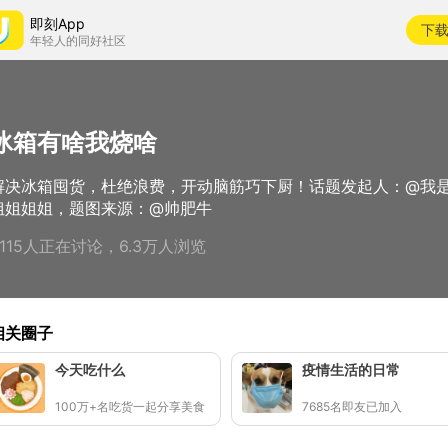
即刻App
下
年轻人的同好社区
冰箱有啥我烧啥
解决冰箱囤货，杜绝浪费，开动脑筋巧下厨！话题发起人：@我
姐姐姐姐，题图来源：@帅肥牛
4115人正在讨论，6.3万人浏览
相关圈子
今天吃什么
疫情生活的日常
100万+名吃货一起分享美食
7685名即友已加入