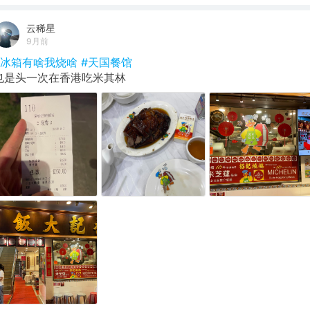
云稀星
9月前
#冰箱有啥我烧啥
#天国餐馆
也是头一次在香港吃米其林