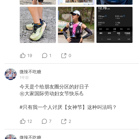
19
1
0
微辣不吃糖
1年前
今天是个给朋友圈分区的好日子
㊗大家国际劳动妇女节快乐💪
#只有我一个人讨厌【女神节】这种叫法吗？
12
7
2
微辣不吃糖