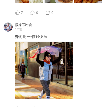
7
0
0
微辣不吃糖
1年前
奔向周一▫️搞钱快乐