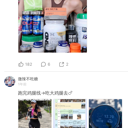
182
6
2
微辣不吃糖
1年前
跑完鸡腿线→吃大鸡腿去🍗