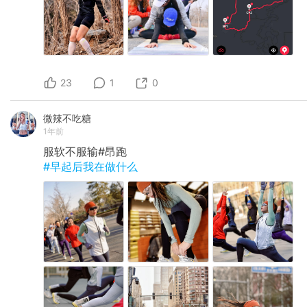
23
1
0
微辣不吃糖
1年前
服软不服输#昂跑
#早起后我在做什么