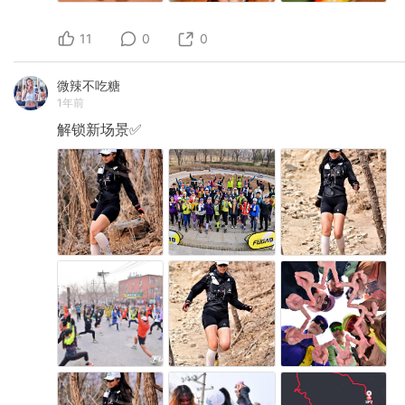
11
0
0
微辣不吃糖
1年前
解锁新场景✅