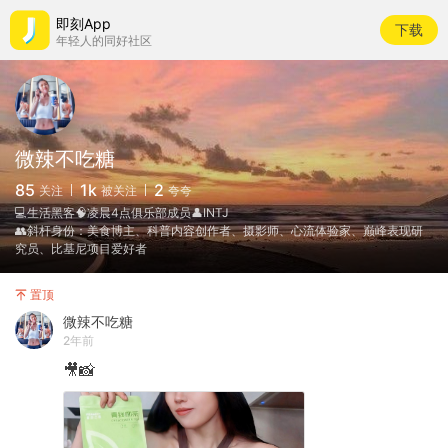
即刻App
下载
年轻人的同好社区
微辣不吃糖
85
1k
2
关注
被关注
夸夸
💻生活黑客🧠凌晨4点俱乐部成员👤INTJ
👥斜杆身份：美食博主、科普内容创作者、摄影师、心流体验家、巅峰表现研
究员、比基尼项目爱好者
置顶
微辣不吃糖
2年前
🎥📸