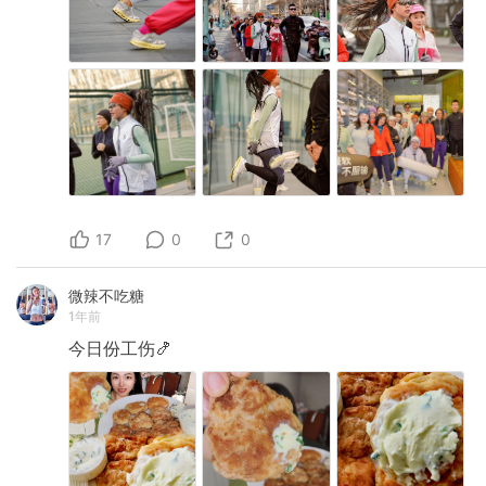
17
0
0
微辣不吃糖
1年前
今日份工伤🍤