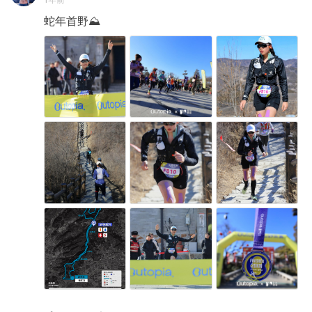
蛇年首野⛰️