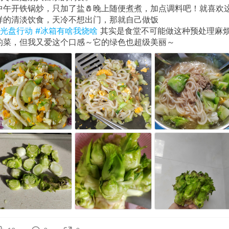
中午开铁锅炒，只加了盐🧂晚上随便煮煮，加点调料吧！就喜欢
样的清淡饮食，天冷不想出门，那就自己做饭
#光盘行动
#冰箱有啥我烧啥
其实是食堂不可能做这种预处理麻
的菜，但我又爱这个口感～它的绿色也超级美丽～