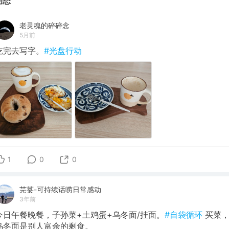
动态
老灵魂的碎碎念
5月前
吃完去写字。
#光盘行动
1
0
0
芫荽-可持续话唠日常感动
3年前
今日午餐晚餐，子孙菜+土鸡蛋+乌冬面/挂面。
#自袋循环
买菜
乌冬面是别人富余的剩食。