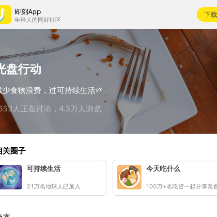
即刻App
下
年轻人的同好社区
光盘行动
减少食物浪费，过可持续生活🌱
1653人正在讨论，4.3万人浏览
相关圈子
可持续生活
今天吃什么
2.1万名地球人已加入
100万+名吃货一起分享美