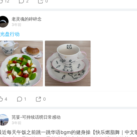
12
2
0
老灵魂的碎碎念
3年前
#光盘行动
4
1
0
芫荽-可持续话唠日常感动
3年前
最近每天午饭之前跳一跳华语bgm的健身操【快乐燃脂舞｜中文