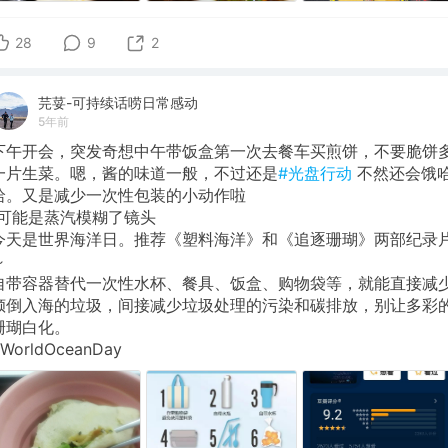
28
9
2
芫荽-可持续话唠日常感动
5年前
下午开会，突发奇想中午带饭盒第一次去餐车买煎饼，不要脆饼
一片生菜。嗯，酱的味道一般，不过还是
#光盘行动
不然还会饿
哈。又是减少一次性包装的小动作啦
(可能是蒸汽模糊了镜头
今天是世界海洋日。推荐《塑料海洋》和《追逐珊瑚》两部纪录
～
自带容器替代一次性水杯、餐具、饭盒、购物袋等，就能直接减
倾倒入海的垃圾，间接减少垃圾处理的污染和碳排放，别让多彩
珊瑚白化。
WorldOceanDay