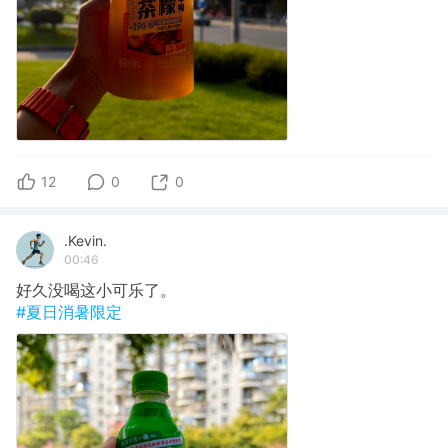
12
0
0
.Kevin.
00:46
好久没喝这小可乐了。
#夏日消暑限定