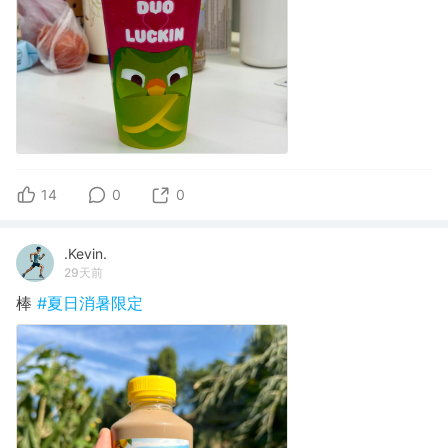
14
0
0
.Kevin.
29天前
棒
#夏日消暑限定