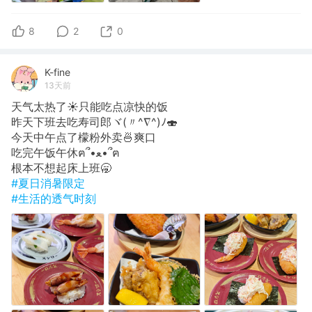
8
2
0
K-fine
13天前
天气太热了☀️只能吃点凉快的饭
昨天下班去吃寿司郎ヾ(〃^∇^)ﾉ🍣
今天中午点了檬粉外卖🍜爽口
吃完午饭午休ฅ՞•ﻌ•՞ฅ
根本不想起床上班🥱
#夏日消暑限定
#生活的透气时刻