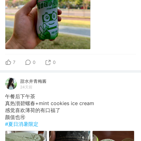
7
0
0
甜水井青梅酱
24天前
午餐后下午茶
真热沏碧螺春+mint cookies ice cream
感觉喜欢薄荷的有口福了
颜值也🉑
#夏日消暑限定