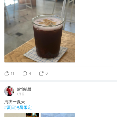
11
4
0
紫怡桃桃
1月前
清爽一夏天
#夏日消暑限定