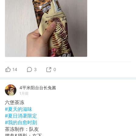
14
3
0
4平米阳台台长兔酱
1月前
六堡茶冻
#夏天的滋味
#夏日消暑限定
#我的自愈时刻
茶冻制作：队友
摆盘&摄影：在下