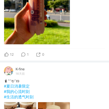
12
1
0
K-fine
16天前
🧋˶ᵔಲᵔಣ
#夏日消暑限定
#我的心流时刻
#生活的透气时刻