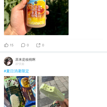
15
0
0
原来是核桃啊
27天前
#夏日消暑限定