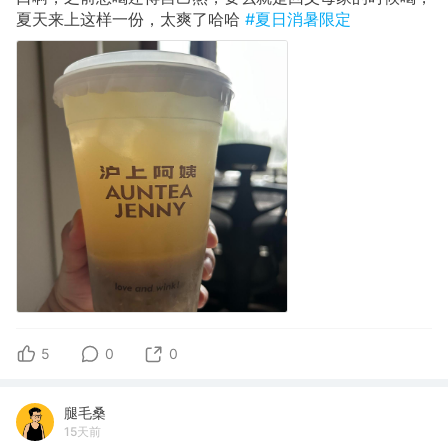
夏天来上这样一份，太爽了哈哈
#夏日消暑限定
5
0
0
腿毛桑
15天前