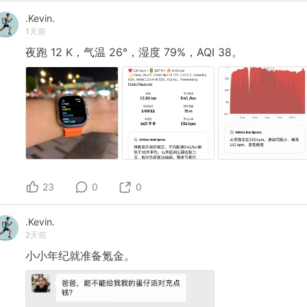
.Kevin.
1天前
夜跑
12
K，气温
26°，湿度
79%，AQI
38。
23
0
0
.Kevin.
2天前
小小年纪就准备氪金。