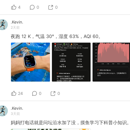
4
0
0
.Kevin.
2天前
夜跑
12
K，气温
30°，湿度
63%，AQI
60。
24
0
0
.Kevin.
3天前
妈妈打电话就是问坛沿水加了没，摸鱼学习下科普小知识