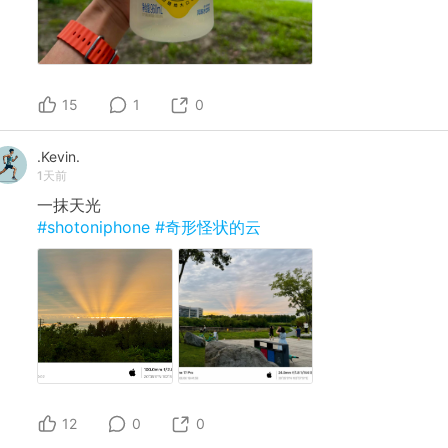
15
1
0
.Kevin.
1天前
一抹天光
#shotoniphone
#奇形怪状的云
12
0
0