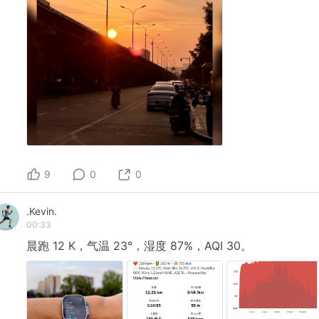
9
0
0
.Kevin.
00:33
晨跑
12
K，气温
23°，湿度
87%，AQI
30。