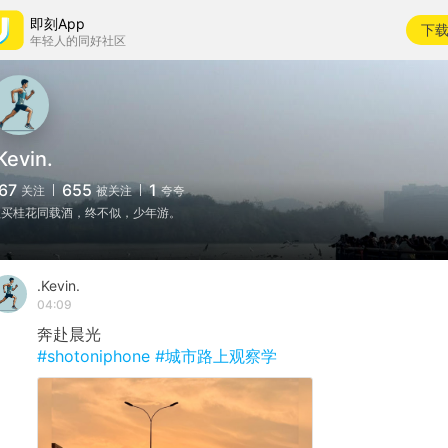
即刻App
下
年轻人的同好社区
Kevin.
67
655
1
关注
被关注
夸夸
欲买桂花同载酒，终不似，少年游。
.Kevin.
04:09
奔赴晨光
#shotoniphone
#城市路上观察学