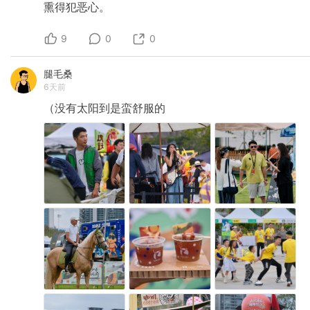
熏得犯恶心。
9
0
0
腿毛桑
6天前
（没有太阳到是蛮舒服的