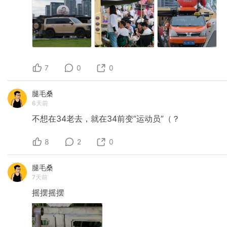
7
0
0
腿毛桑
6天前
不想在34老去，就在34前变“运动员”（？
8
2
0
腿毛桑
7天前
摇摆摇摆