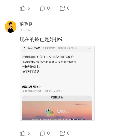
6
0
0
腿毛桑
02:34
现在的钱也是好挣🙊
6
0
0