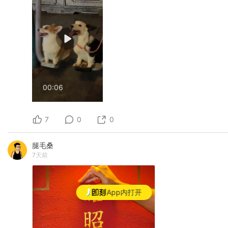
00:06
7
0
0
腿毛桑
7天前
App内打开