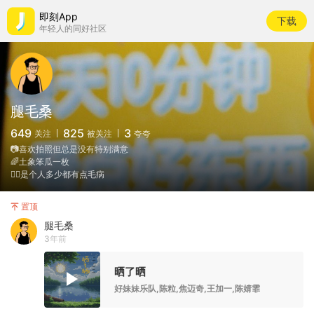
即刻App
下载
年轻人的同好社区
腿毛桑
649
825
3
关注
被关注
夸夸
📷喜欢拍照但总是没有特别满意
🌈土象笨瓜一枚
🙂‍↔️是个人多少都有点毛病
置顶
腿毛桑
3年前
晒了晒
好妹妹乐队,陈粒,焦迈奇,王加一,陈婧霏