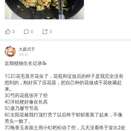
3
0
0
大庭式子
3年前
近期植物生长记录📝
1⃣️2⃣️花毛茛开花🌼了，花苞和绽放后的样子是我完全没有
想到的，刚好买了压花器，把自己种的花做成干花收藏起
来。
3⃣️芍药花苞张开了些
4⃣️洋桔梗好像在长高
5⃣️康乃馨节节高
6⃣️太阳花被我打顶打秃了以后终于郁郁葱葱了起来，不像
秃头一般了。
7⃣️晚香玉表面土用小钉耙松动了些，几天没看终于冒出2处