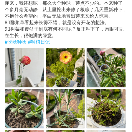
芽来，我还想呢，那么大个种球，芽点不少的。本来种了一
个多月毫无动静，从土里挖出来修了根晾了几天重新种下，
不抱什么希望的，平白无故地冒出芽来又给人惊喜。
8⃣️酢浆草看起来长得不错，就是没有开花的想法。
9⃣️树莓和覆盆子到底有何不同呢？反正种下了，肉眼可见
在生长，很饱满的绿意。
#吃啥种啥
#种植日记