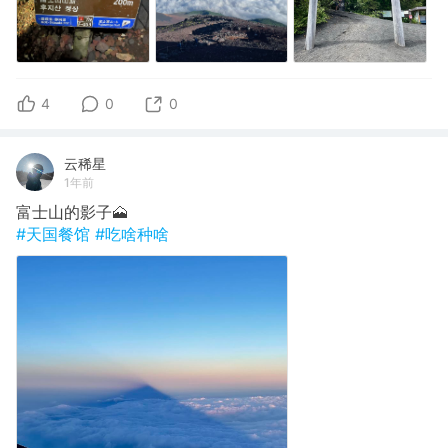
4
0
0
云稀星
1年前
富士山的影子🗻
#天国餐馆
#吃啥种啥