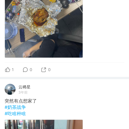
1
0
0
云稀星
3年前
突然有点想家了
#奶茶战争
#吃啥种啥