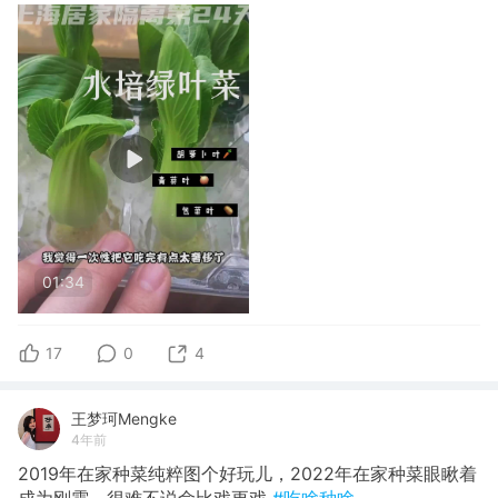
01:34
17
0
4
王梦珂Mengke
4年前
2019年在家种菜纯粹图个好玩儿，2022年在家种菜眼瞅着
成为刚需，很难不说命比戏更戏
#吃啥种啥