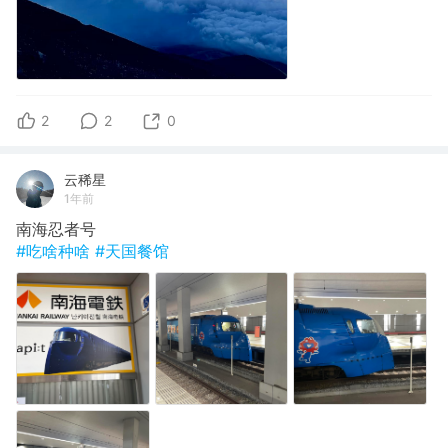
2
2
0
云稀星
1年前
南海忍者号
#吃啥种啥
#天国餐馆