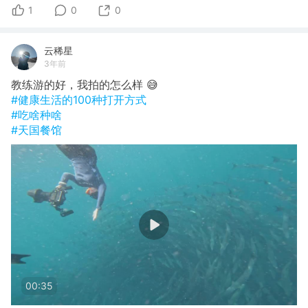
1
0
0
云稀星
3年前
教练游的好，我拍的怎么样 😅
#健康生活的100种打开方式
#吃啥种啥
#天国餐馆
00:35