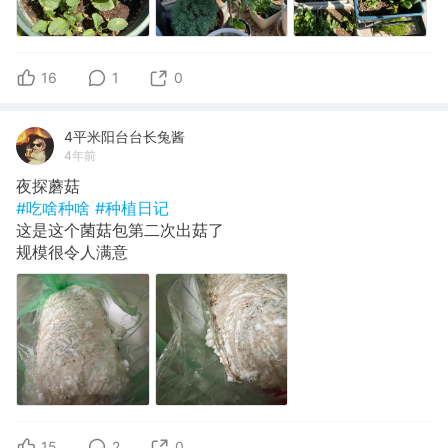
16
1
0
4平米阳台台长兔酱
4年前
夜探蘑菇
#吃啥种啥
#种植日记
这是这个菌菇包第二次出菇了
规模很令人满意
15
2
0