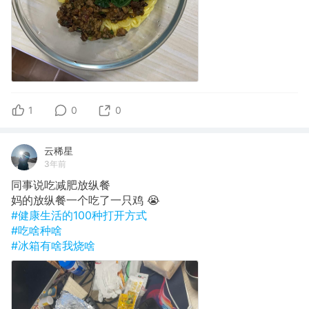
1
0
0
云稀星
3年前
同事说吃减肥放纵餐
妈的放纵餐一个吃了一只鸡 😭
#健康生活的100种打开方式
#吃啥种啥
#冰箱有啥我烧啥