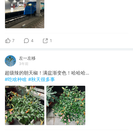
7
4
1
左一左移
3年前
超级辣的朝天椒！满盆渐变色！哈哈哈...
#吃啥种啥
#秋天很多事