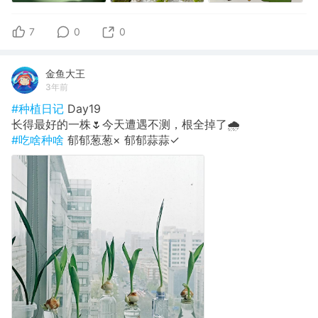
7
0
0
金鱼大王
3年前
#种植日记
Day19
长得最好的一株🌷今天遭遇不测，根全掉了🌧️
#吃啥种啥
郁郁葱葱× 郁郁蒜蒜✓