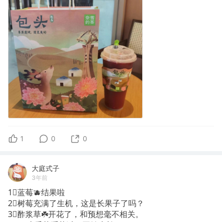
1
0
0
大庭式子
3年前
1⃣️蓝莓🫐结果啦
2⃣️树莓充满了生机，这是长果子了吗？
3⃣️酢浆草☘️开花了，和预想毫不相关。