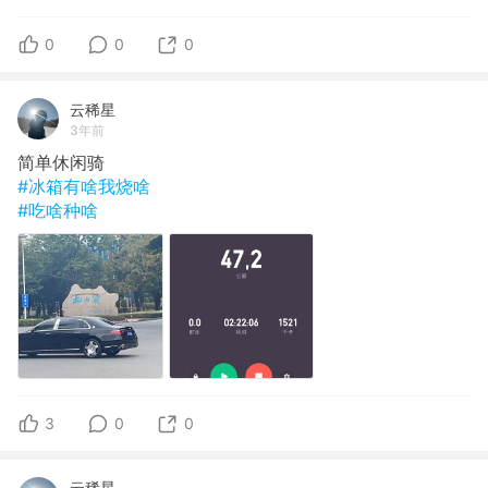
0
0
0
云稀星
3年前
简单休闲骑
#冰箱有啥我烧啥
#吃啥种啥
3
0
0
云稀星