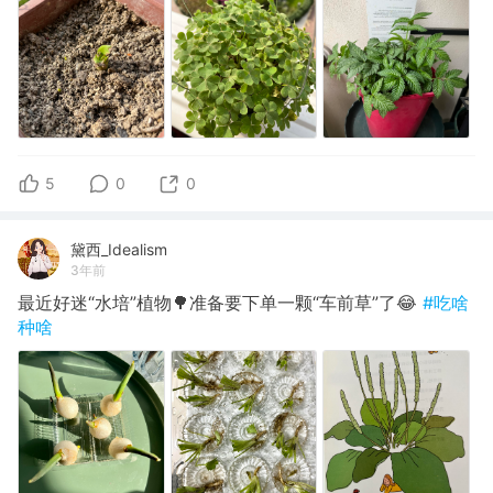
5
0
0
黛西_Idealism
3年前
最近好迷“水培”植物🌳准备要下单一颗“车前草”了😂
#吃啥
种啥