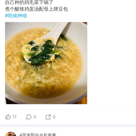
自己种的鸡毛菜下锅了
煮个酸辣鸡蛋汤配母上牌豆包
#吃啥种啥
11
0
0
4平米阳台台长兔酱