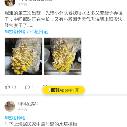
4年前
艰难的第二次出菇：先锋小分队被我喷水太多又套袋子弄挂
了，中间部队正在生长，又有小股因为天气升温我上班没法
经常变干了……
#吃啥种啥
#种植日记
13
1
0
App内打开
珂珂在搞AI
4年前
#吃啥种啥
时下上海居民家中最时髦的水培植物