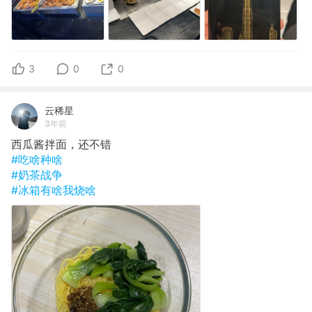
3
0
0
云稀星
3年前
西瓜酱拌面，还不错
#吃啥种啥
#奶茶战争
#冰箱有啥我烧啥