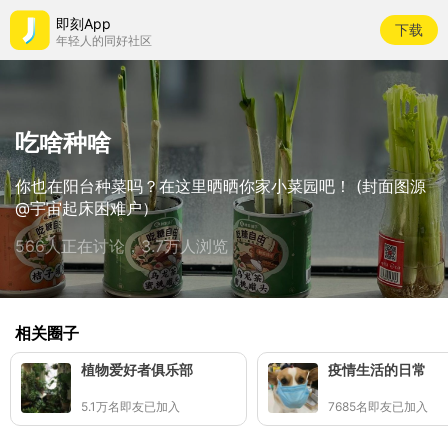
即刻App
下载
年轻人的同好社区
吃啥种啥
你也在阳台种菜吗？在这里晒晒你家小菜园吧！ (封面图源
@宇宙起床困难户）
566人正在讨论，3.7万人浏览
相关圈子
植物爱好者俱乐部
疫情生活的日常
5.1万名即友已加入
7685名即友已加入