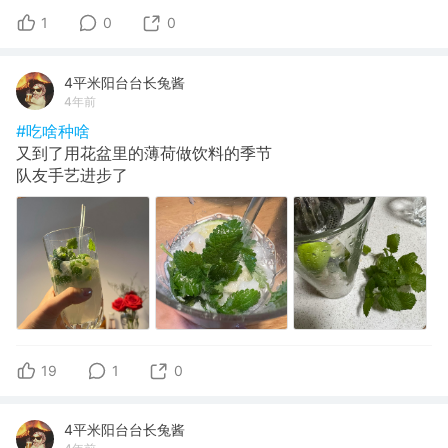
1
0
0
4平米阳台台长兔酱
4年前
#吃啥种啥
又到了用花盆里的薄荷做饮料的季节
队友手艺进步了
19
1
0
4平米阳台台长兔酱