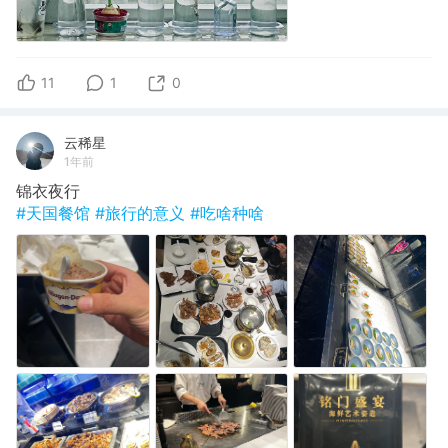
11
1
0
云稀星
1年前
锦衣夜行
#天国餐馆
#旅行的意义
#吃啥种啥