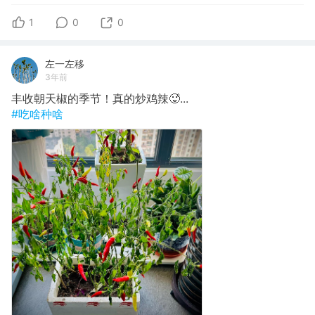
1
0
0
左一左移
3年前
丰收朝天椒的季节！真的炒鸡辣🥵...
#吃啥种啥