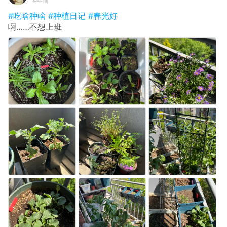
4年前
#吃啥种啥
#种植日记
#春光好
啊……不想上班