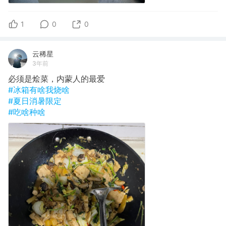
1
0
0
云稀星
3年前
必须是烩菜，内蒙人的最爱
#冰箱有啥我烧啥
#夏日消暑限定
#吃啥种啥