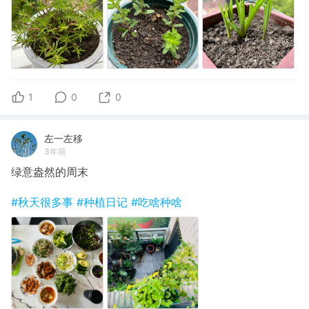
1
0
0
左一左移
3年前
绿意盎然的周末
#秋天很多事
#种植日记
#吃啥种啥