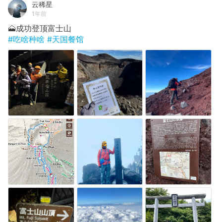
云稀星
1年前
🗻成功登顶富士山
#吃啥种啥
#天国餐馆