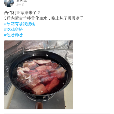
3年前
西伯利亚寒潮来了？
3斤内蒙古羊棒骨化血水，晚上炖了暖暖身子
#冰箱有啥我烧啥
#吃鸡穿搭
#吃啥种啥