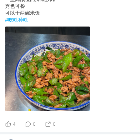
秀色可餐
可以干两碗米饭
#吃啥种啥
4
0
0