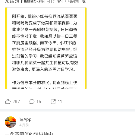
来话题下晒晒你精心打理的“小菜园”哦！
297
15
11
造App
4月前
一盘高颜值的辣椒炒肉