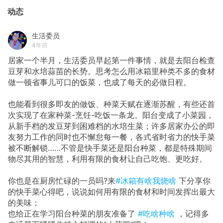
动态
生活委员
4年前
居家一个半月，生活委员早起第一件事情，就是去阳台检查
豆芽和水培蒜苗的长势。思考怎么用冰箱里种类不多的食材
做一顿省事儿可口的饭菜，也成了每天的必做日程。
也能看到很多即友的做饭、种菜天赋在逐渐苏醒，有些还首
次实现了在家种菜-烹饪-吃饭一条龙。阳台变成了小菜园，
从新手档的发豆芽到困难档的水培生菜；许多居家办公的即
友努力工作的同时也不懈怠每一餐，各式省时省力的快手菜
被不断解锁……不管是快手菜还是阳台种菜，都是特殊期间
物尽其用的智慧，利用有限的食材让自己吃饱、更吃好。
你也是在厨房忙碌的一员吗?来
#冰箱有啥我烧啥
下分享你
的快手菜心得吧，说说如何用有限的食材和时间发挥出最大
的美味；
也给正在学习阳台种菜的朋友准备了
#吃啥种啥
，记得多