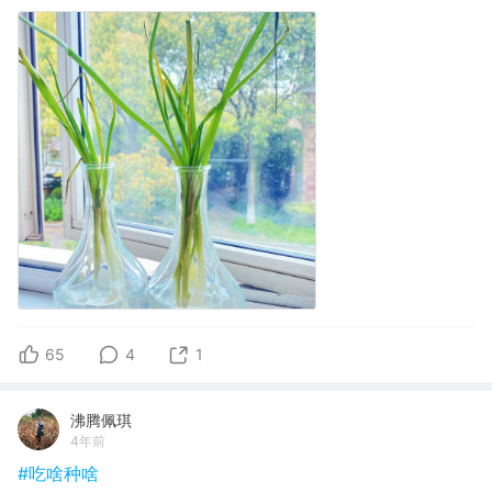
65
4
1
沸腾佩琪
4年前
#吃啥种啥