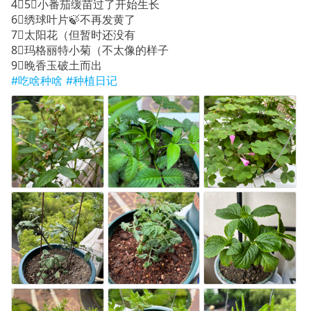
4⃣️5⃣️小番茄缓苗过了开始生长
6⃣️绣球叶片🍃不再发黄了
7⃣️太阳花（但暂时还没有
8⃣️玛格丽特小菊（不太像的样子
9⃣️晚香玉破土而出
#吃啥种啥
#种植日记