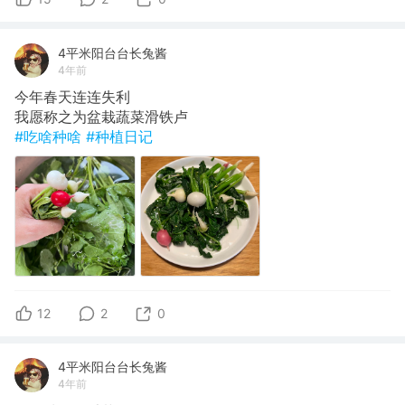
4平米阳台台长兔酱
4年前
今年春天连连失利
我愿称之为盆栽蔬菜滑铁卢
#吃啥种啥
#种植日记
12
2
0
4平米阳台台长兔酱
4年前