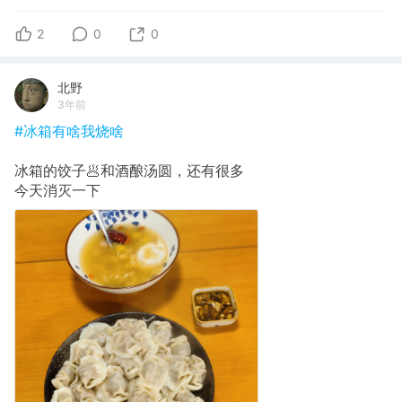
2
0
0
北野
3年前
#冰箱有啥我烧啥
冰箱的饺子🥟和酒酿汤圆，还有很多
今天消灭一下