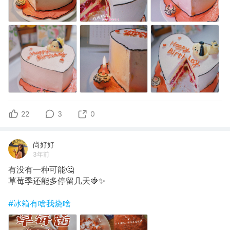
22
3
0
尚好好
3年前
有没有一种可能🤔
草莓季还能多停留几天🍓✨
#冰箱有啥我烧啥