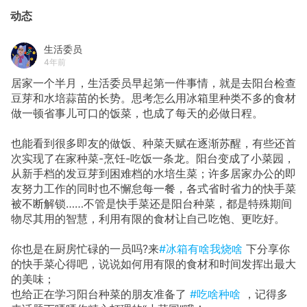
动态
生活委员
4年前
居家一个半月，生活委员早起第一件事情，就是去阳台检查
豆芽和水培蒜苗的长势。思考怎么用冰箱里种类不多的食材
做一顿省事儿可口的饭菜，也成了每天的必做日程。
也能看到很多即友的做饭、种菜天赋在逐渐苏醒，有些还首
次实现了在家种菜-烹饪-吃饭一条龙。阳台变成了小菜园，
从新手档的发豆芽到困难档的水培生菜；许多居家办公的即
友努力工作的同时也不懈怠每一餐，各式省时省力的快手菜
被不断解锁……不管是快手菜还是阳台种菜，都是特殊期间
物尽其用的智慧，利用有限的食材让自己吃饱、更吃好。
你也是在厨房忙碌的一员吗?来
#冰箱有啥我烧啥
下分享你
的快手菜心得吧，说说如何用有限的食材和时间发挥出最大
的美味；
也给正在学习阳台种菜的朋友准备了
#吃啥种啥
，记得多