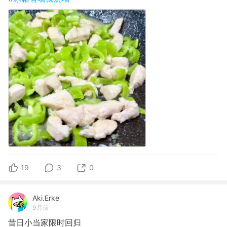
19
3
0
Aki.Erke
9月前
昔日小当家限时回归