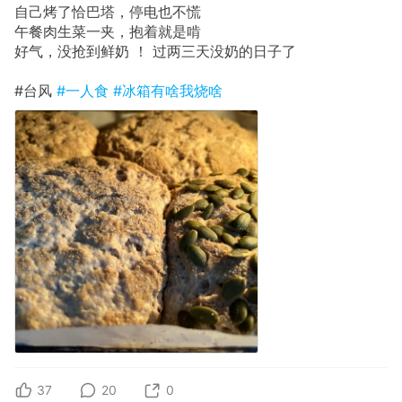
自己烤了恰巴塔，停电也不慌
午餐肉生菜一夹，抱着就是啃
好气，没抢到鲜奶 ！ 过两三天没奶的日子了
#台风
#一人食
#冰箱有啥我烧啥
37
20
0