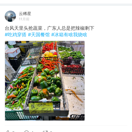
云稀星
11月前
台风天里头抢蔬菜，广东人总是把辣椒剩下
#吃鸡穿搭
#天国餐馆
#冰箱有啥我烧啥