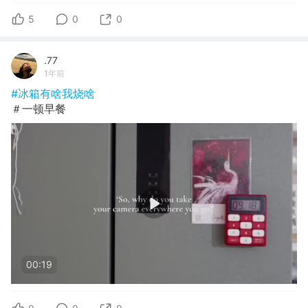
5
0
0
.77
1年前
#冰箱有啥我烧啥
＃一顿早餐
00:19