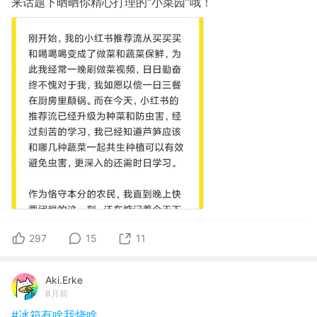
来话题下晒晒你精心打理的“小菜园”哦！
297
15
11
Aki.Erke
8月前
#冰箱有啥我烧啥