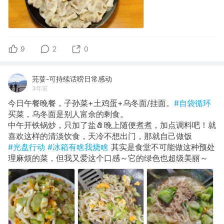
9
2
0
芫荽-可持续话唠日常感动
3年前
今日午餐晚餐，子孙菜+土鸡蛋+乌冬面/挂面。
#自袋循环
买菜，乌冬面是别人富余的剩食。
中午开铁锅炒，只加了盐🧂晚上随便煮煮，加点调料吧！就
喜欢这样的清淡饮食，天冷不想出门，那就自己做饭
#光盘行动
#冰箱有啥我烧啥
其实是食堂不可能做这种预处
理麻烦的菜，但我又爱这个口感～它的绿色也超级美丽～