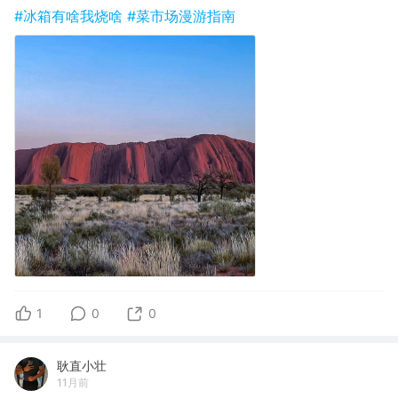
#冰箱有啥我烧啥
#菜市场漫游指南
1
0
0
耿直小壮
11月前