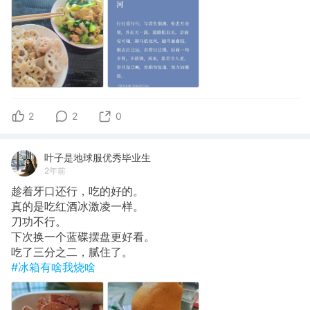
2
2
0
叶子是地球服优秀毕业生
2年前
趁着牙口还行，吃的好的。
真的是吃红酒冰激凌一样。
刀功不行。
下次换一个蓝碟摆盘更好看。
吃了三分之二，腻住了。
#冰箱有啥我烧啥