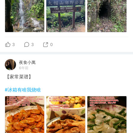
3
3
0
夜食小萬
6年前
【家常菜谱】
#冰箱有啥我烧啥