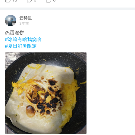
云稀星
3年前
鸡蛋灌饼
#冰箱有啥我烧啥
#夏日消暑限定