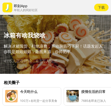
即刻App
下载
年轻人的同好社区
冰箱有啥我烧啥
解决冰箱囤货，杜绝浪费，开动脑筋巧下厨！话题发起人：
@我是姐姐姐姐，题图来源：@帅肥牛
4115人正在讨论，6.3万人浏览
相关圈子
今天吃什么
疫情生活的日常
100万+名吃货一起分享美食
7685名即友已加入