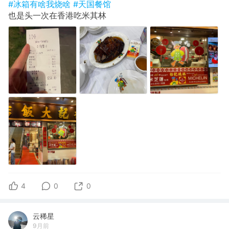
#冰箱有啥我烧啥
#天国餐馆
也是头一次在香港吃米其林
4
0
0
云稀星
9月前