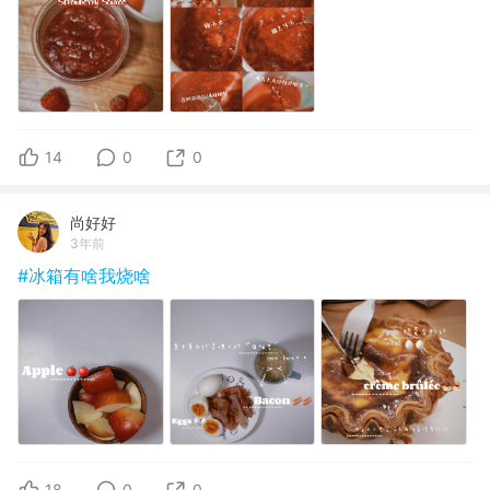
14
0
0
尚好好
3年前
#冰箱有啥我烧啥
18
0
0