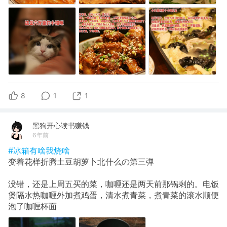
8
1
1
黑狗开心读书赚钱
6年前
#冰箱有啥我烧啥
变着花样折腾土豆胡萝卜北什么の第三弹
没错，还是上周五买的菜，咖喱还是两天前那锅剩的。电饭
煲隔水热咖喱外加煮鸡蛋，清水煮青菜，煮青菜的滚水顺便
泡了咖喱杯面