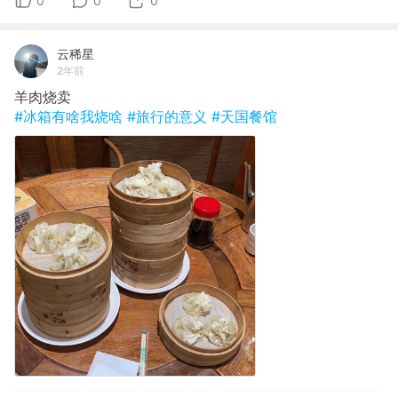
0
0
0
云稀星
2年前
羊肉烧卖
#冰箱有啥我烧啥
#旅行的意义
#天国餐馆