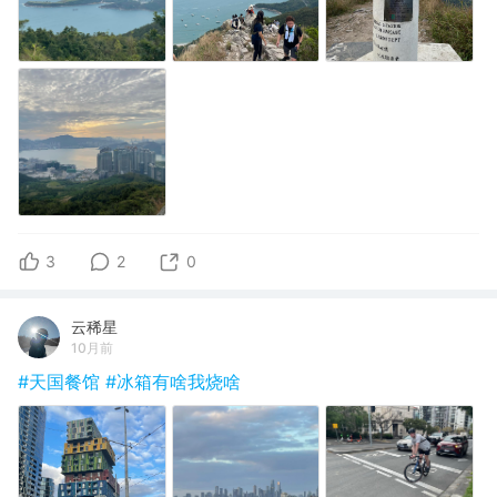
3
2
0
云稀星
10月前
#天国餐馆
#冰箱有啥我烧啥