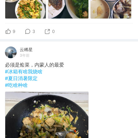
9
3
0
云稀星
3年前
必须是烩菜，内蒙人的最爱
#冰箱有啥我烧啥
#夏日消暑限定
#吃啥种啥