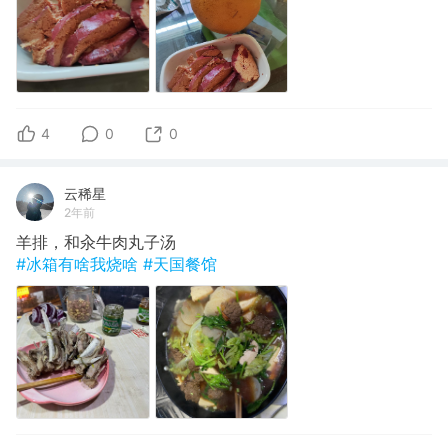
4
0
0
云稀星
2年前
羊排，和汆牛肉丸子汤
#冰箱有啥我烧啥
#天国餐馆