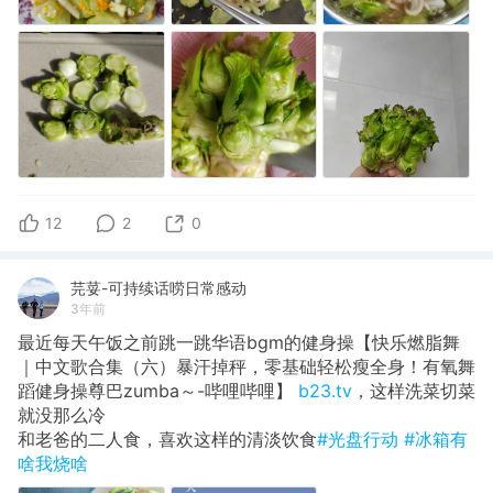
12
2
0
芫荽-可持续话唠日常感动
3年前
最近每天午饭之前跳一跳华语bgm的健身操【快乐燃脂舞
｜中文歌合集（六）暴汗掉秤，零基础轻松瘦全身！有氧舞
蹈健身操尊巴zumba～-哔哩哔哩】
b23.tv
，这样洗菜切菜
就没那么冷
和老爸的二人食，喜欢这样的清淡饮食
#光盘行动
#冰箱有
啥我烧啥