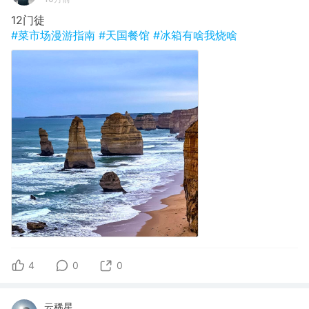
12门徒
#菜市场漫游指南
#天国餐馆
#冰箱有啥我烧啥
4
0
0
云稀星