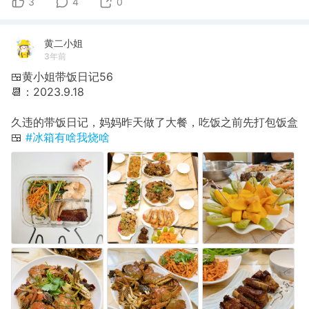
3
4
0
黄二小姐
3年前
🍱黄小姐带饭日记56
📆：2023.9.18
久违的带饭日记，妈妈昨天做了大餐，吃饭之前先打包饭盒
🍱
#冰箱有啥我烧啥