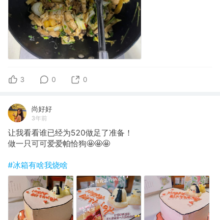
3
0
0
尚好好
3年前
让我看看谁已经为520做足了准备！
做一只可可爱爱帕恰狗🤩🤩🤩
#冰箱有啥我烧啥