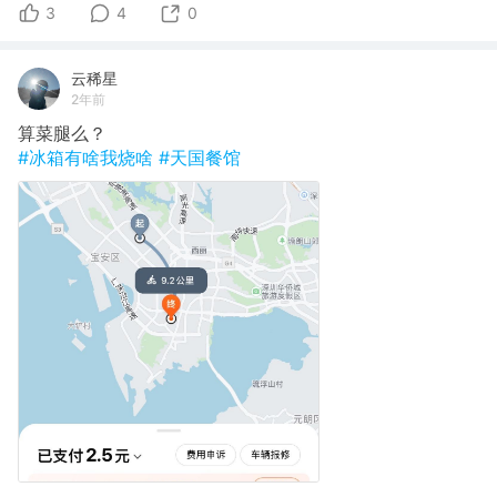
3
4
0
云稀星
2年前
算菜腿么？
#冰箱有啥我烧啥
#天国餐馆