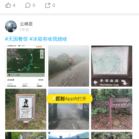
4
0
0
云稀星
1年前
#天国餐馆
#冰箱有啥我烧啥
App内打开