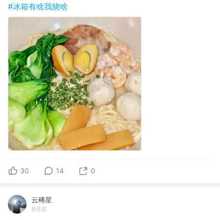
#冰箱有啥我烧啥
30
14
0
云稀星
9月前