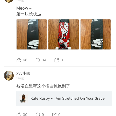
5年前
Meow～
第一块长板🛹
66
34
0
xyy小懿
5年前
被浴血黑帮这个插曲惊艳到了
Kate Rusby - I Am Stretched On Your Grave
30
9
0