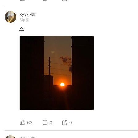
xyy小懿
5年前
🌄
63
3
0