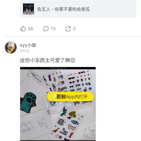
you might be interested that out my left hand
window right now.”）
告五人 - 你要不要吃哈密瓜
https://movie.douban.com/subject/30390701//
最喜欢的一部纪录片: 《Code Rush》，一年的跟
拍记录下了Netscape这样一家伟大的由嬉皮士组
36
13
0
成的酷公司，怎么被一辆没有品味残酷无情的微
软装甲车碾过。感叹历史不过是不断重复的未完
待续
xyy小懿
https://www.bilibili.com/video/BV1rx411E7oW
6年前
最喜欢的一期播客: 《金庸武侠：爱是天地初开时
这些小东西太可爱了啊😌
已经盛放的玫瑰》，播客非常适合用来聊武侠，
我知道武侠在短平快的现在已经被遗忘，但是它
就是我们这代人的电子竞技，这期让我回忆起偷
看武侠的童年床底和手电筒
https://www.xiaoyuzhoufm.com/episode/5fcca
s=eyJ1IjogIjVlMjg1YTkzNWE4NTFjYmM1MWJlN2
最喜欢的一个app：MOO，有品味的编辑歌单
App内打开
（我已经受够了歌曲算法推荐），有品味的设计
风格，和QQ音乐共享的版权，让我不用在QQ音
乐和云音乐之间纠结了
https://apps.apple.com/cn/app/moo%E9%9F%B
最喜欢的一个功能： 微信的「拍一拍」，简单地
解决了群冷场，老婆催下班，提醒朋友回复，表
示已读等等微妙的场景 最喜欢的一双鞋： HOKA
ONE ONE x OC Opening Ceremony，今年为了