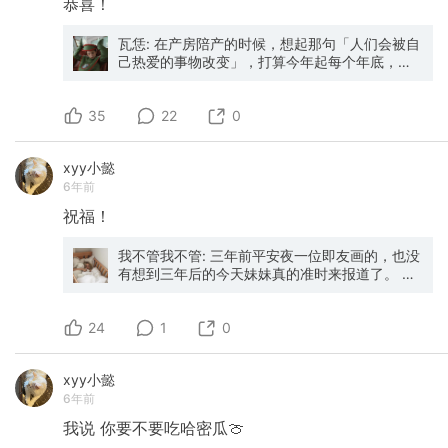
恭喜！
瓦恁: 在产房陪产的时候，想起那句「人们会被自
己热爱的事物改变」，打算今年起每个年底，整
理一年里最喜欢东西 最喜欢的书: 《爱的进化
论》，Alain de Botton的每一本都是一口气读
35
完，这本是我最愿意向每个为爱所困的人推荐
22
0
的。为了凑满减，买了20本送给同事。de Botton
总能把我们感受的到，又表达不出的爱情体会，
xyy小懿
简单地写出来，比如“爱不是一腔热忱，而是一种
6年前
技能” 最喜欢的歌: 《Cool(feat. Satchy)》
https://c.y.qq.com/base/fcgi-bin/u?
祝福！
__=lSY4c57 最喜欢的一场脱口秀: 《Gad
Elmaleh American Dream》一个摩洛哥裔法国人
我不管我不管: 三年前平安夜一位即友画的，也没
的英文专场，乖张但是结构精巧。他的法语脱口
有想到三年后的今天妹妹真的准时来报道了。 护
秀片段，也好笑
士一直夸很少看到一出生就这么白净漂亮的小妹
https://www.bilibili.com/video/BV1rV411C7L1
妹，还有双大长腿。 生孩子的痛的确是被低估
最喜欢的一部电影: 《Apollo 11》， 不只今年，
24
了，哪怕有无痛分娩。医生把妹妹从我身体里扯
1
0
是我这十年最喜欢的一部电影（真实纪录片）。
出来的时候看到老公哭成个泪人，当然这次我没
一个纯真的技术崇拜年代，展现着人类对未来的
有信他之前承诺的never哭哭。 一切都太神奇
乐观。想起来当时美国还用火箭运过信件，只为
xyy小懿
了，谢谢大家的祝福。 Merry Christmas🎄
秀下科技肌肉证明自己可以。一有空闲我就会反
6年前
复看，也推荐给大家，70mm的高清修复版本，
庆幸这批胶片后来被发现。（我的朋友圈封面来
我说
你要不要吃哈密瓜🍈
自其中一帧，当时宇航员对地面说: “Houston,