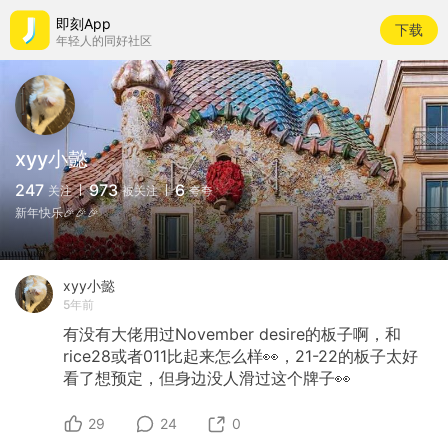
即刻App
下载
年轻人的同好社区
xyy小懿
247
973
6
关注
被关注
夸夸
新年快乐🎉🎉🎉
xyy小懿
5年前
有没有大佬用过November
desire的板子啊，和
rice28或者011比起来怎么样👀，21-22的板子太好
看了想预定，但身边没人滑过这个牌子👀
29
24
0