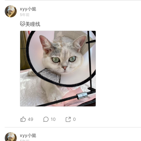
xyy小懿
5年前
🐱美瞳线
49
10
0
xyy小懿