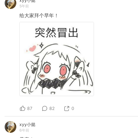
xyy小懿
5年前
给大家拜个早年！
87
82
0
xyy小懿
6年前