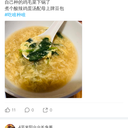
自己种的鸡毛菜下锅了
煮个酸辣鸡蛋汤配母上牌豆包
#吃啥种啥
11
0
0
4平米阳台台长兔酱