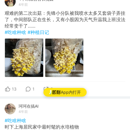
4年前
艰难的第二次出菇：先锋小分队被我喷水太多又套袋子弄挂
了，中间部队正在生长，又有小股因为天气升温我上班没法
经常变干了……
#吃啥种啥
#种植日记
13
1
0
App内打开
珂珂在搞AI
4年前
#吃啥种啥
时下上海居民家中最时髦的水培植物