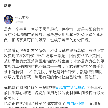
动态
生活委员
4年前
居家一个半月，生活委员早起第一件事情，就是去阳台检查
豆芽和水培蒜苗的长势。思考怎么用冰箱里种类不多的食材
做一顿省事儿可口的饭菜，也成了每天的必做日程。
也能看到很多即友的做饭、种菜天赋在逐渐苏醒，有些还首
次实现了在家种菜-烹饪-吃饭一条龙。阳台变成了小菜园，
从新手档的发豆芽到困难档的水培生菜；许多居家办公的即
友努力工作的同时也不懈怠每一餐，各式省时省力的快手菜
被不断解锁……不管是快手菜还是阳台种菜，都是特殊期间
物尽其用的智慧，利用有限的食材让自己吃饱、更吃好。
你也是在厨房忙碌的一员吗?来
#冰箱有啥我烧啥
下分享你
的快手菜心得吧，说说如何用有限的食材和时间发挥出最大
的美味；
也给正在学习阳台种菜的朋友准备了
#吃啥种啥
，记得多