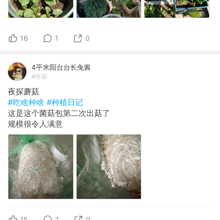
16
1
0
4平米阳台台长兔酱
4年前
夜探蘑菇
#吃啥种啥
#种植日记
这是这个菌菇包第二次出菇了
规模很令人满意
15
2
0