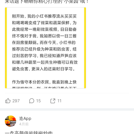
来话题下晒晒你精心打理的“小菜园”哦！
297
15
11
造App
4月前
一盘高颜值的辣椒炒肉