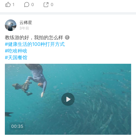
1
0
0
云稀星
3年前
教练游的好，我拍的怎么样 😅
#健康生活的100种打开方式
#吃啥种啥
#天国餐馆
00:35