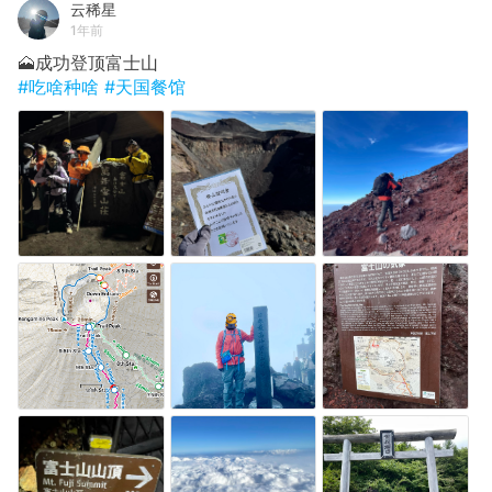
云稀星
1年前
🗻成功登顶富士山
#吃啥种啥
#天国餐馆