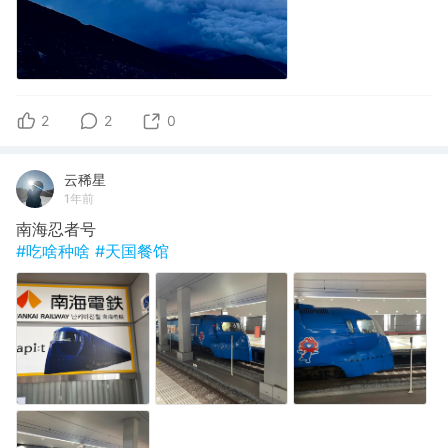
2
2
0
云稀星
1年前
南海忍者号
#吃啥种啥
#天国餐馆