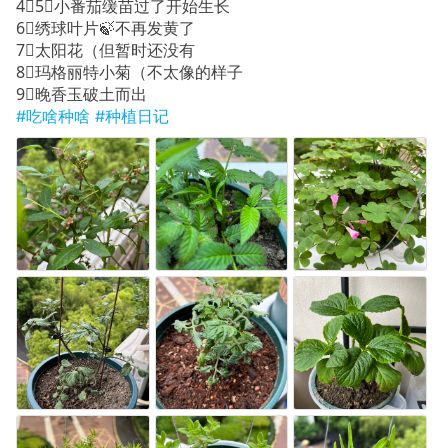
4⃣️5⃣️小番茄缓苗过了开始生长
6⃣️绣球叶片🍃不再发黄了
7⃣️太阳花（但暂时还没有
8⃣️玛格丽特小菊（不太像的样子
9⃣️晚香玉破土而出
#吃啥种啥
#种植日记