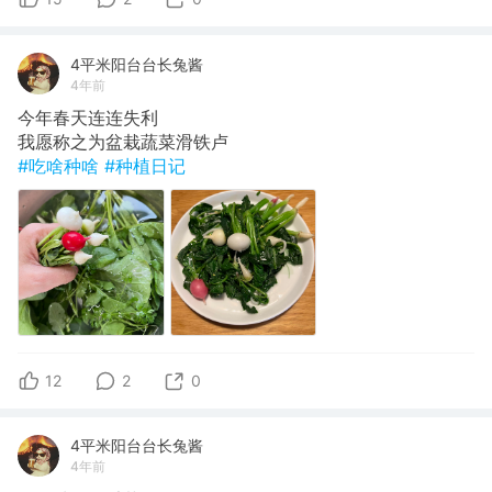
4平米阳台台长兔酱
4年前
今年春天连连失利
我愿称之为盆栽蔬菜滑铁卢
#吃啥种啥
#种植日记
12
2
0
4平米阳台台长兔酱
4年前