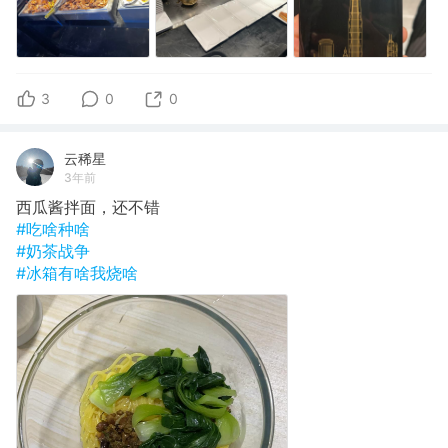
3
0
0
云稀星
3年前
西瓜酱拌面，还不错
#吃啥种啥
#奶茶战争
#冰箱有啥我烧啥