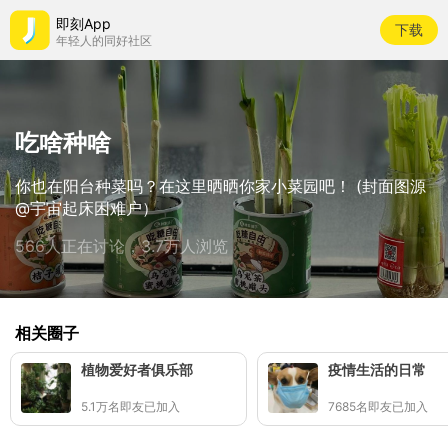
即刻App
下载
年轻人的同好社区
吃啥种啥
你也在阳台种菜吗？在这里晒晒你家小菜园吧！ (封面图源
@宇宙起床困难户）
566人正在讨论，3.7万人浏览
相关圈子
植物爱好者俱乐部
疫情生活的日常
5.1万名即友已加入
7685名即友已加入