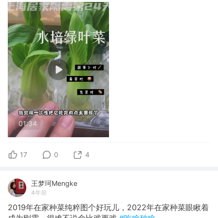
01:34
17
0
4
王梦珂Mengke
4年前
2019年在家种菜纯粹图个好玩儿，2022年在家种菜眼瞅着
成为刚需，很难不说命比戏更戏
#吃啥种啥