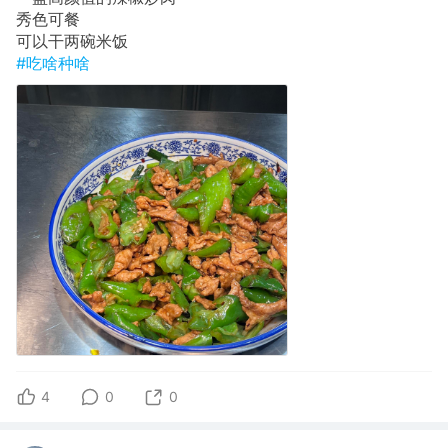
秀色可餐
可以干两碗米饭
#吃啥种啥
4
0
0