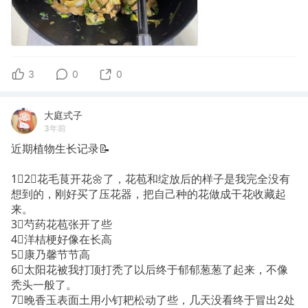
3
0
0
大庭式子
3年前
近期植物生长记录📝
1⃣️2⃣️花毛茛开花🌼了，花苞和绽放后的样子是我完全没有
想到的，刚好买了压花器，把自己种的花做成干花收藏起
来。
3⃣️芍药花苞张开了些
4⃣️洋桔梗好像在长高
5⃣️康乃馨节节高
6⃣️太阳花被我打顶打秃了以后终于郁郁葱葱了起来，不像
秃头一般了。
7⃣️晚香玉表面土用小钉耙松动了些，几天没看终于冒出2处