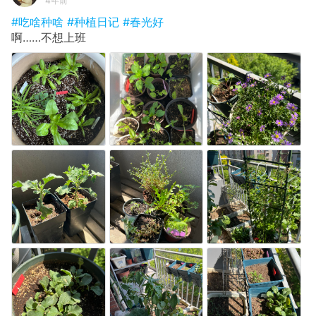
4年前
#吃啥种啥
#种植日记
#春光好
啊……不想上班