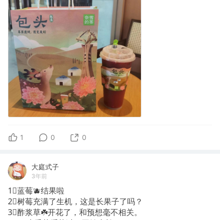
1
0
0
大庭式子
3年前
1⃣️蓝莓🫐结果啦
2⃣️树莓充满了生机，这是长果子了吗？
3⃣️酢浆草☘️开花了，和预想毫不相关。