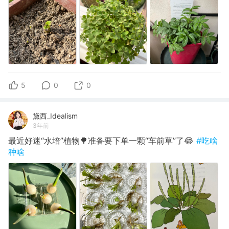
5
0
0
黛西_Idealism
3年前
最近好迷“水培”植物🌳准备要下单一颗“车前草”了😂
#吃啥
种啥