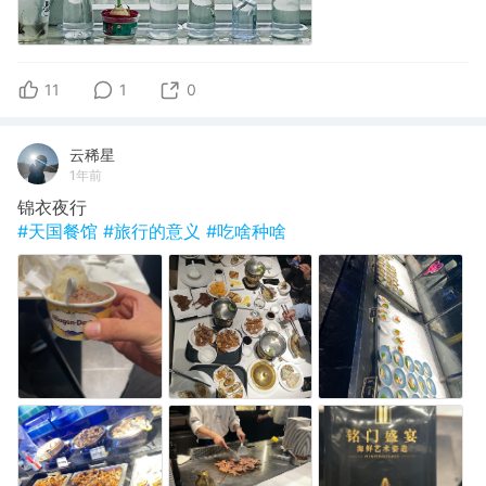
11
1
0
云稀星
1年前
锦衣夜行
#天国餐馆
#旅行的意义
#吃啥种啥