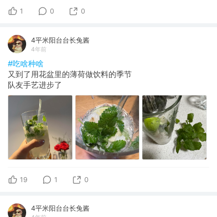
1
0
0
4平米阳台台长兔酱
4年前
#吃啥种啥
又到了用花盆里的薄荷做饮料的季节
队友手艺进步了
19
1
0
4平米阳台台长兔酱