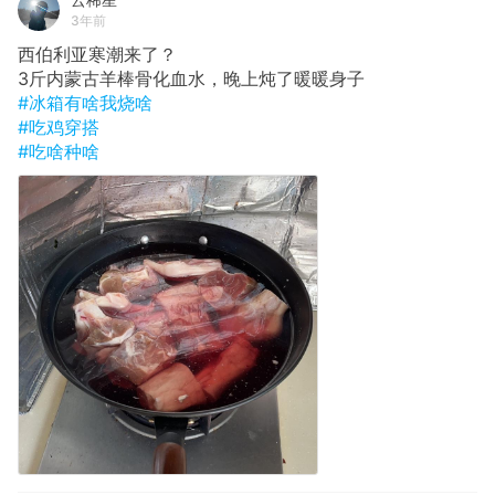
3年前
西伯利亚寒潮来了？
3斤内蒙古羊棒骨化血水，晚上炖了暖暖身子
#冰箱有啥我烧啥
#吃鸡穿搭
#吃啥种啥