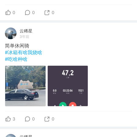
0
0
0
云稀星
3年前
简单休闲骑
#冰箱有啥我烧啥
#吃啥种啥
3
0
0
云稀星