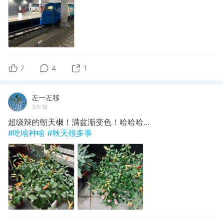
7
4
1
左一左移
3年前
超级辣的朝天椒！满盆渐变色！哈哈哈...
#吃啥种啥
#秋天很多事