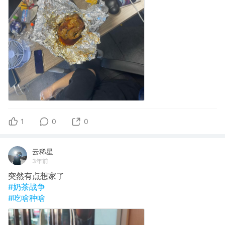
1
0
0
云稀星
3年前
突然有点想家了
#奶茶战争
#吃啥种啥