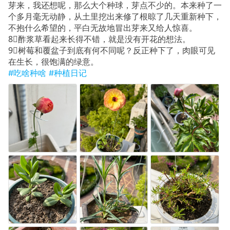
芽来，我还想呢，那么大个种球，芽点不少的。本来种了一
个多月毫无动静，从土里挖出来修了根晾了几天重新种下，
不抱什么希望的，平白无故地冒出芽来又给人惊喜。
8⃣️酢浆草看起来长得不错，就是没有开花的想法。
9⃣️树莓和覆盆子到底有何不同呢？反正种下了，肉眼可见
在生长，很饱满的绿意。
#吃啥种啥
#种植日记