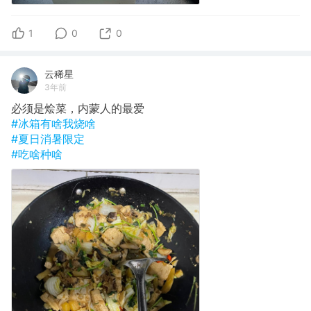
1
0
0
云稀星
3年前
必须是烩菜，内蒙人的最爱
#冰箱有啥我烧啥
#夏日消暑限定
#吃啥种啥