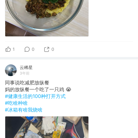
1
0
0
云稀星
3年前
同事说吃减肥放纵餐
妈的放纵餐一个吃了一只鸡 😭
#健康生活的100种打开方式
#吃啥种啥
#冰箱有啥我烧啥