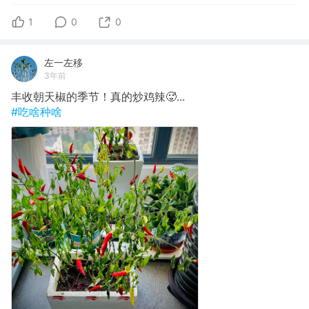
1
0
0
左一左移
3年前
丰收朝天椒的季节！真的炒鸡辣🥵...
#吃啥种啥