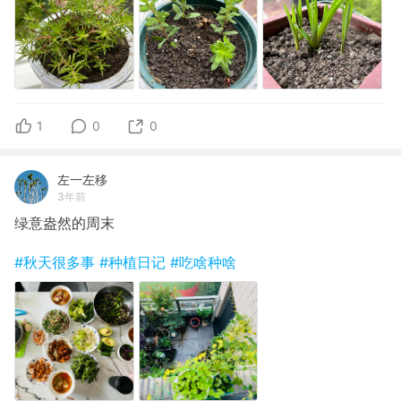
1
0
0
左一左移
3年前
绿意盎然的周末
#秋天很多事
#种植日记
#吃啥种啥