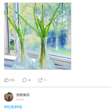
65
4
1
沸腾佩琪
4年前
#吃啥种啥