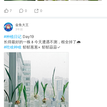
7
0
0
金鱼大王
3年前
#种植日记
Day19
长得最好的一株🌷今天遭遇不测，根全掉了🌧️
#吃啥种啥
郁郁葱葱× 郁郁蒜蒜✓