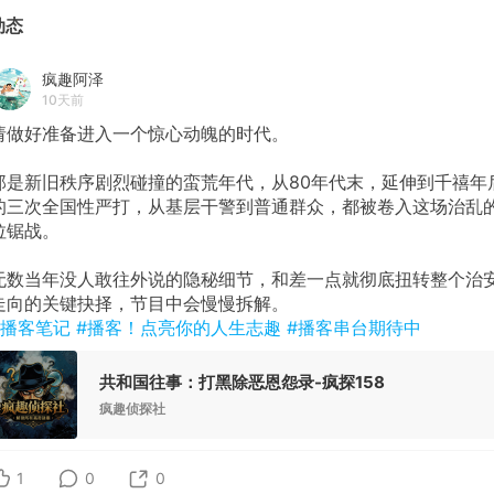
动态
疯趣阿泽
10天前
请做好准备进入一个惊心动魄的时代。
那是新旧秩序剧烈碰撞的蛮荒年代，从80年代末，延伸到千禧年
的三次全国性严打，从基层干警到普通群众，都被卷入这场治乱
拉锯战。
无数当年没人敢往外说的隐秘细节，和差一点就彻底扭转整个治
走向的关键抉择，节目中会慢慢拆解。
#播客笔记
#播客！点亮你的人生志趣
#播客串台期待中
共和国往事：打黑除恶恩怨录-疯探158
疯趣侦探社
1
0
0