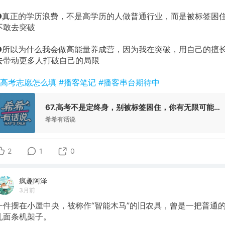
❹真正的学历浪费，不是高学历的人做普通行业，而是被标签困
不敢去突破
❺所以为什么我会做高能量养成营，因为我在突破，用自己的擅
去带动更多人打破自己的局限
#高考志愿怎么填
#播客笔记
#播客串台期待中
67.高考不是定终身，别被标签困住，你有无限可能！（banner已更新快夸我！）
希希有话说
2
1
0
疯趣阿泽
3月前
一件摆在小屋中央，被称作“智能木马”的旧农具，曾是一把普通
扎面条机架子。