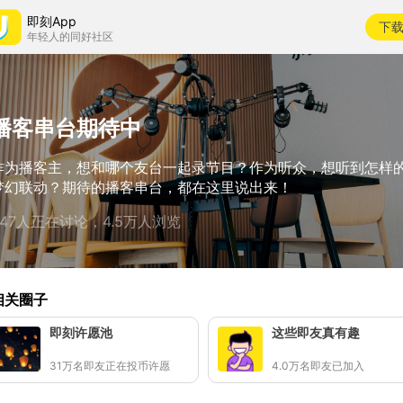
即刻App
下
年轻人的同好社区
播客串台期待中
作为播客主，想和哪个友台一起录节目？作为听众，想听到怎样
梦幻联动？期待的播客串台，都在这里说出来！
647人正在讨论，4.5万人浏览
相关圈子
即刻许愿池
这些即友真有趣
31万名即友正在投币许愿
4.0万名即友已加入