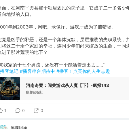
然而，在河南平舆县那个独居农民的院子里，它成了二十多名少
通向地狱的入口。
2001年到2003年，网吧、录像厅、游戏厅成为了捕猎场。
究竟是凶手的邪恶，还是一个集体沉默，层层推诿的失职系统，
同将这二十余个家庭的幸福，连同少年们尚未绽放的生命，一同
筑进了那片荒院的地下？
“来我家的十七个男孩，还没有一个能活着走出去……”
#播客笔记
#播客串台期待中
#播客！点亮你的人生志趣
河南奇案：闯关游戏杀人魔【下】-疯探143
疯趣侦探社
1
0
0
疯趣阿泽