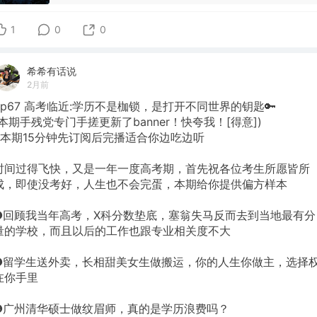
1
0
0
希希有话说
2月前
Ep67 高考临近:学历不是枷锁，是打开不同世界的钥匙🔑
(本期手残党专门手搓更新了banner！快夸我！[得意])
#本期15分钟先订阅后完播适合你边吃边听
时间过得飞快，又是一年一度高考期，首先祝各位考生所愿皆所
成，即使没考好，人生也不会完蛋，本期给你提供偏方样本
❶回顾我当年高考，X科分数垫底，塞翁失马反而去到当地最有分
量的学校，而且以后的工作也跟专业相关度不大
❷留学生送外卖，长相甜美女生做搬运，你的人生你做主，选择
在你手里
❸广州清华硕士做纹眉师，真的是学历浪费吗？