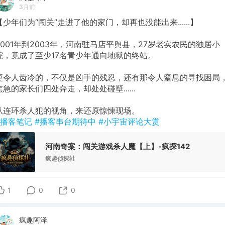
3月前
【少年们为“闯关”走进了他的家门，却再也没能出来......】
2001年到2003年，河南驻马店平舆县，27岁老实农民的独居小
院，竟成了至少17名青少年通向地狱的终站。
‌更令人齿冷的，不仅是凶手的残忍，还有那令人窒息的寻找困局
焦急的家长们四处奔走，却处处碰壁......
从连环杀人犯的视角，来还原惊悚现场‌。
#播客笔记
#播客串台期待中
#小宇宙评论大赏
河南奇案：闯关游戏杀人魔【上】-疯探142
疯趣侦探社
1
0
0
疯趣阿泽