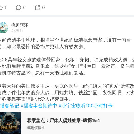
1
0
0
疯趣阿泽
24天前
两起跨越半个地球，相隔半个世纪的极端执念奇案，没有一句台
词，却比最恐怖的恐怖片更让人背脊发凉。
把26具年轻女孩的遗体带回家，化妆、穿裙、填充成精致人偶，
在她们胸腔里藏进音乐盒，给这些“女儿”过生日、看动画，坚信
着凯尔特古巫术，总有一天能让她们复活。
隔着大洋的美国佛罗里达，更疯的医生已经把逝去的“真爱”遗骸
造成了伴七年的贴身人偶，用蜡封填、铁丝加固，夜夜同眠，对
声称要靠宇宙辐射让爱人起死回生。
#播客笔记
#播客串台期待中
#小宇宙收听100小时打卡
罪案盘点：尸体人偶娃娃案-疯探154
疯趣侦探社