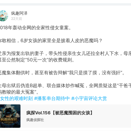
疯趣阿泽
22天前
2018年轰动全网的全家性侵女童案。
你敢相信，6岁女孩的家里全是披着人皮的恶魔吗？
父亲为报复出轨的妻子，带头性侵亲生女儿还拉全村人下水，母
甚至公然制定“50元一次”的收费规则。
恶魔集体翻供时，甚至有被告辩解“我只是摸了摸，没有强奸”。
生母出狱后伪造B超单、联合媒体炒作喊冤，全网质疑这是“干爸
妈教唆的最大冤案”。
#女性的艰难时刻
#播客串台期待中
#小宇宙评论大赏
疯探Vol.156【被恶魔围困的女孩】
疯趣侦探社