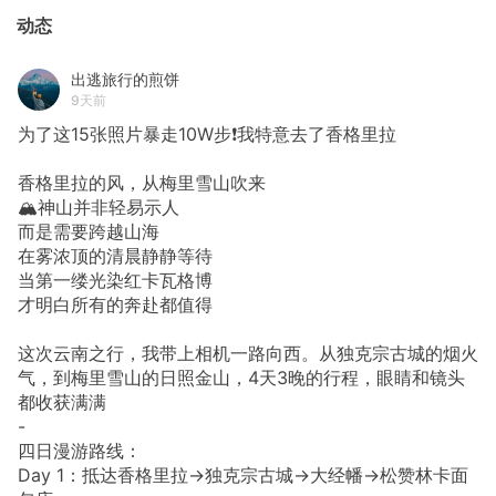
动态
出逃旅行的煎饼
9天前
为了这15张照片暴走10W步❗我特意去了香格里拉
香格里拉的风，从梅里雪山吹来
🏔️神山并非轻易示人
而是需要跨越山海
在雾浓顶的清晨静静等待
当第一缕光染红卡瓦格博
才明白所有的奔赴都值得
这次云南之行，我带上相机一路向西。从独克宗古城的烟火
气，到梅里雪山的日照金山，4天3晚的行程，眼睛和镜头
都收获满满
-
四日漫游路线：
Day 1：抵达香格里拉→独克宗古城→大经幡→松赞林卡面