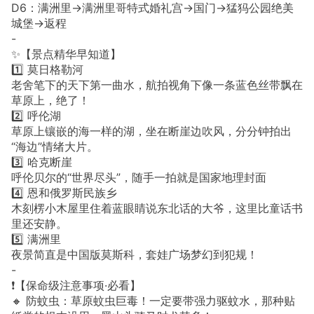
D6：满洲里→满洲里哥特式婚礼宫→国门→猛犸公园绝美
城堡→返程
-
✨【景点精华早知道】
1️⃣ 莫日格勒河
老舍笔下的天下第一曲水，航拍视角下像一条蓝色丝带飘在
草原上，绝了！
2️⃣ 呼伦湖
草原上镶嵌的海一样的湖，坐在断崖边吹风，分分钟拍出
“海边”情绪大片。
3️⃣ 哈克断崖
呼伦贝尔的“世界尽头”，随手一拍就是国家地理封面
4️⃣ 恩和俄罗斯民族乡
木刻楞小木屋里住着蓝眼睛说东北话的大爷，这里比童话书
里还安静。
5️⃣ 满洲里
夜景简直是中国版莫斯科，套娃广场梦幻到犯规！
-
❗️【保命级注意事项·必看】
🔸 防蚊虫：草原蚊虫巨毒！一定要带强力驱蚊水，那种贴