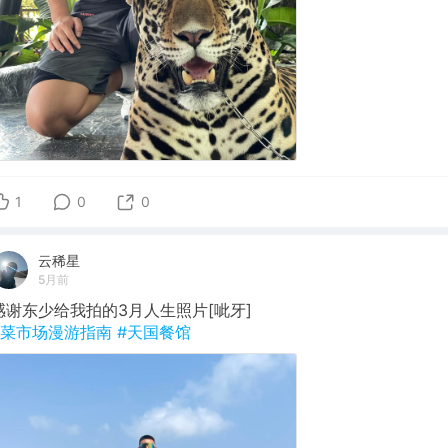
1
0
0
云稀星
5月前
感谢东少给我拍的3月人生照片[呲牙]
#菜市场漫游指南
#天国餐馆