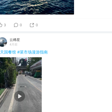
3
0
0
云稀星
4月前
#天国餐馆
#菜市场漫游指南