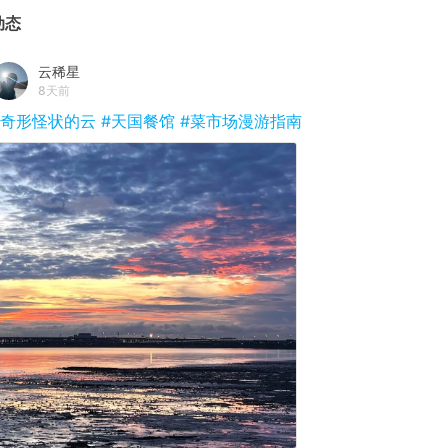
动态
云稀星
8天前
#奇形怪状的云
#天国餐馆
#菜市场漫游指南