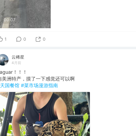
00:07
1
0
0
云稀星
4月前
Jaguar！！！
南美洲特产，摸了一下感觉还可以啊
#天国餐馆
#菜市场漫游指南