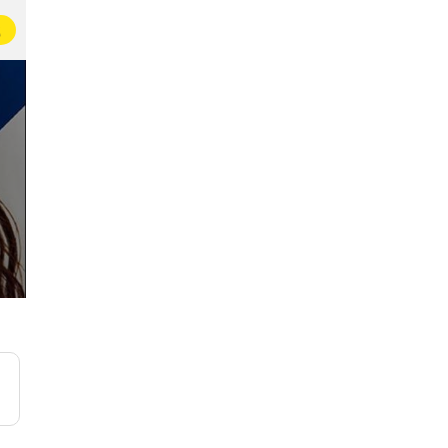
载
的
石原里美粉丝站
2.1万名即友已加入