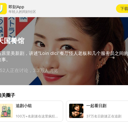
即刻App
下
年轻人的同好社区
天国餐馆
石原里美新剧，讲述“Loin dlci”餐厅怪人老板和几个服务员之间
故事。
252人正在讨论，3.3万人浏览
相关圈子
追剧小组
一起看日剧
100万+名剧迷在这里疯狂刷剧
37万名日剧迷正在追剧