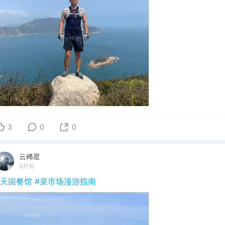
3
0
0
云稀星
5月前
#天国餐馆
#菜市场漫游指南