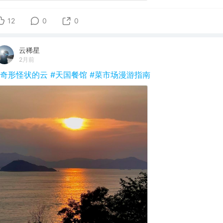
12
0
0
云稀星
2月前
#奇形怪状的云
#天国餐馆
#菜市场漫游指南