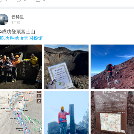
云稀星
1年前
🗻成功登顶富士山
#吃啥种啥
#天国餐馆