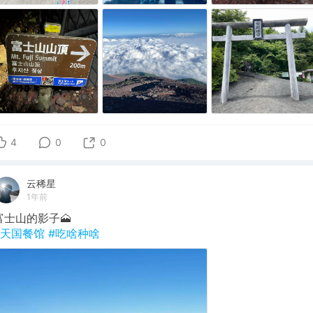
4
0
0
云稀星
1年前
富士山的影子🗻
#天国餐馆
#吃啥种啥