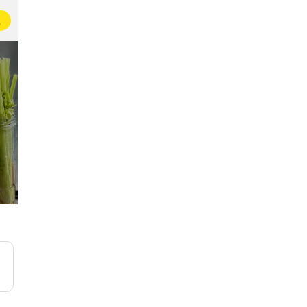
载
家居生活指南
100万+名即友已加入