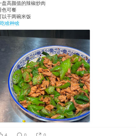
一盘高颜值的辣椒炒肉
秀色可餐
可以干两碗米饭
#吃啥种啥
4
0
0