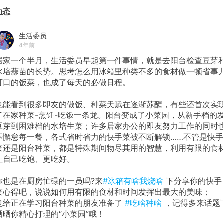
动态
生活委员
4年前
居家一个半月，生活委员早起第一件事情，就是去阳台检查豆芽
水培蒜苗的长势。思考怎么用冰箱里种类不多的食材做一顿省事
可口的饭菜，也成了每天的必做日程。
也能看到很多即友的做饭、种菜天赋在逐渐苏醒，有些还首次实
了在家种菜-烹饪-吃饭一条龙。阳台变成了小菜园，从新手档的
豆芽到困难档的水培生菜；许多居家办公的即友努力工作的同时
不懈怠每一餐，各式省时省力的快手菜被不断解锁……不管是快手
菜还是阳台种菜，都是特殊期间物尽其用的智慧，利用有限的食
让自己吃饱、更吃好。
你也是在厨房忙碌的一员吗?来
#冰箱有啥我烧啥
下分享你的快手
菜心得吧，说说如何用有限的食材和时间发挥出最大的美味；
也给正在学习阳台种菜的朋友准备了
#吃啥种啥
，记得多来话题
晒晒你精心打理的“小菜园”哦！