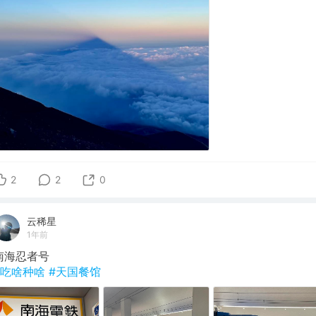
2
2
0
云稀星
1年前
南海忍者号
#吃啥种啥
#天国餐馆