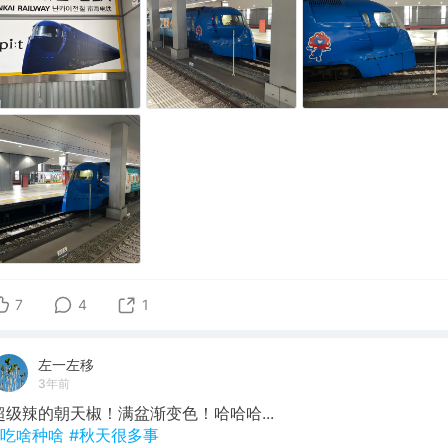
7
4
1
左一左移
3年前
超级辣的朝天椒！满盆渐变色！哈哈哈...
#吃啥种啥
#秋天很多事