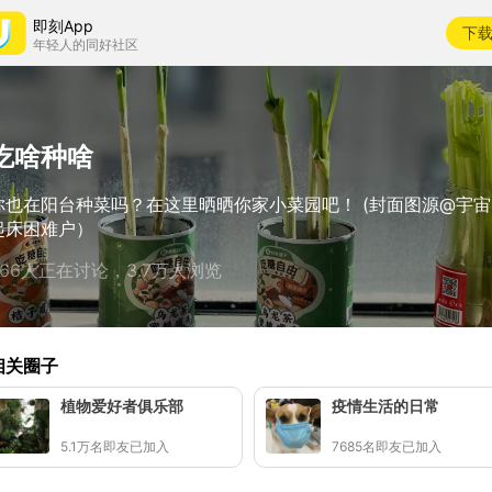
即刻App
下
年轻人的同好社区
吃啥种啥
你也在阳台种菜吗？在这里晒晒你家小菜园吧！ (封面图源@宇宙
起床困难户）
566人正在讨论，3.7万人浏览
相关圈子
植物爱好者俱乐部
疫情生活的日常
5.1万名即友已加入
7685名即友已加入