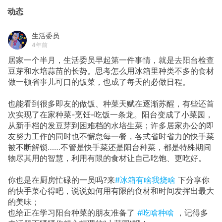
动态
生活委员
4年前
居家一个半月，生活委员早起第一件事情，就是去阳台检查
豆芽和水培蒜苗的长势。思考怎么用冰箱里种类不多的食材
做一顿省事儿可口的饭菜，也成了每天的必做日程。
也能看到很多即友的做饭、种菜天赋在逐渐苏醒，有些还首
次实现了在家种菜-烹饪-吃饭一条龙。阳台变成了小菜园，
从新手档的发豆芽到困难档的水培生菜；许多居家办公的即
友努力工作的同时也不懈怠每一餐，各式省时省力的快手菜
被不断解锁……不管是快手菜还是阳台种菜，都是特殊期间
物尽其用的智慧，利用有限的食材让自己吃饱、更吃好。
你也是在厨房忙碌的一员吗?来
#冰箱有啥我烧啥
下分享你
的快手菜心得吧，说说如何用有限的食材和时间发挥出最大
的美味；
也给正在学习阳台种菜的朋友准备了
#吃啥种啥
，记得多