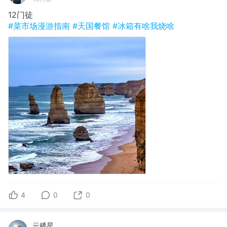
12门徒
#菜市场漫游指南
#天国餐馆
#冰箱有啥我烧啥
4
0
0
云稀星