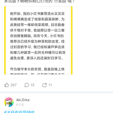
来话题下晒晒你精心打理的“小菜园”哦！
297
15
11
Aki.Erke
8月前
#冰箱有啥我烧啥