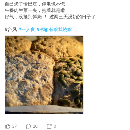
自己烤了恰巴塔，停电也不慌
午餐肉生菜一夹，抱着就是啃
好气，没抢到鲜奶 ！ 过两三天没奶的日子了
#台风
#一人食
#冰箱有啥我烧啥
37
20
0