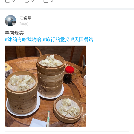
0
0
0
云稀星
2年前
羊肉烧卖
#冰箱有啥我烧啥
#旅行的意义
#天国餐馆