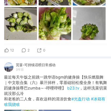
12
2
0
芫荽-可持续话唠日常感动
3年前
最近每天午饭之前跳一跳华语bgm的健身操【快乐燃脂舞
｜中文歌合集（六）暴汗掉秤，零基础轻松瘦全身！有氧舞
蹈健身操尊巴zumba～-哔哩哔哩】
b23.tv
，这样洗菜切菜
就没那么冷
和老爸的二人食，喜欢这样的清淡饮食
#光盘行动
#冰箱有
啥我烧啥