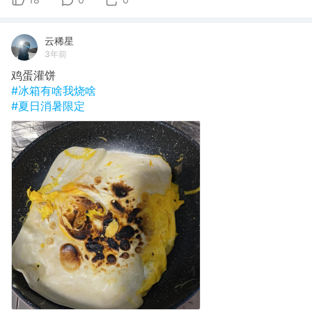
云稀星
3年前
鸡蛋灌饼
#冰箱有啥我烧啥
#夏日消暑限定