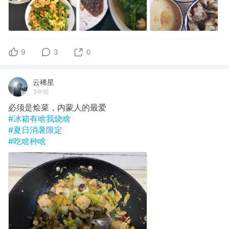
9
3
0
云稀星
3年前
必须是烩菜，内蒙人的最爱
#冰箱有啥我烧啥
#夏日消暑限定
#吃啥种啥