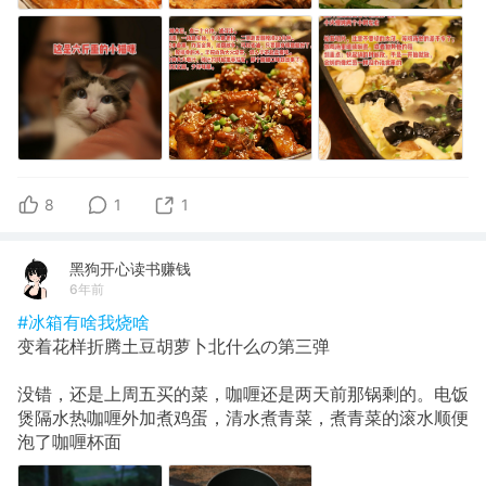
8
1
1
黑狗开心读书赚钱
6年前
#冰箱有啥我烧啥
变着花样折腾土豆胡萝卜北什么の第三弹
没错，还是上周五买的菜，咖喱还是两天前那锅剩的。电饭
煲隔水热咖喱外加煮鸡蛋，清水煮青菜，煮青菜的滚水顺便
泡了咖喱杯面