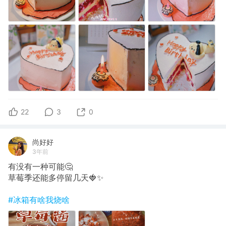
22
3
0
尚好好
3年前
有没有一种可能🤔
草莓季还能多停留几天🍓✨
#冰箱有啥我烧啥