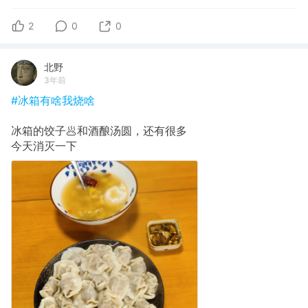
2
0
0
北野
3年前
#冰箱有啥我烧啥
冰箱的饺子🥟和酒酿汤圆，还有很多
今天消灭一下