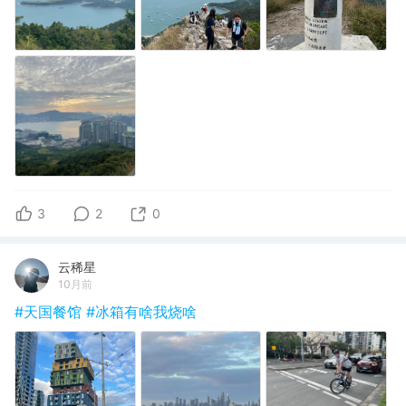
3
2
0
云稀星
10月前
#天国餐馆
#冰箱有啥我烧啥