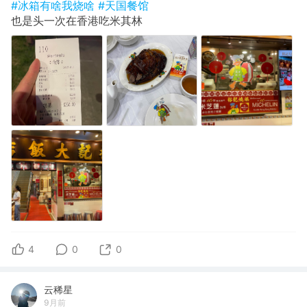
#冰箱有啥我烧啥
#天国餐馆
也是头一次在香港吃米其林
4
0
0
云稀星
9月前