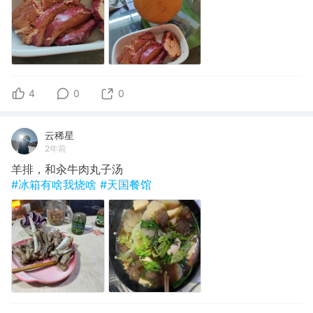
4
0
0
云稀星
2年前
羊排，和汆牛肉丸子汤
#冰箱有啥我烧啥
#天国餐馆