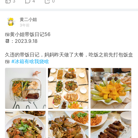
3
4
0
黄二小姐
3年前
🍱黄小姐带饭日记56
📆：2023.9.18
久违的带饭日记，妈妈昨天做了大餐，吃饭之前先打包饭盒
🍱
#冰箱有啥我烧啥