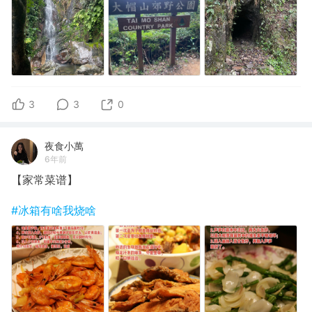
3
3
0
夜食小萬
6年前
【家常菜谱】
#冰箱有啥我烧啥