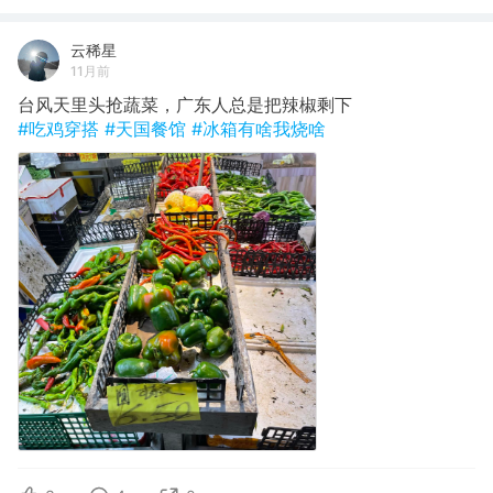
云稀星
11月前
台风天里头抢蔬菜，广东人总是把辣椒剩下
#吃鸡穿搭
#天国餐馆
#冰箱有啥我烧啥