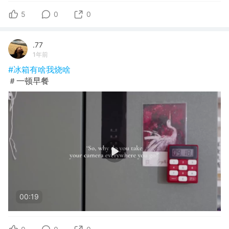
5
0
0
.77
1年前
#冰箱有啥我烧啥
＃一顿早餐
00:19