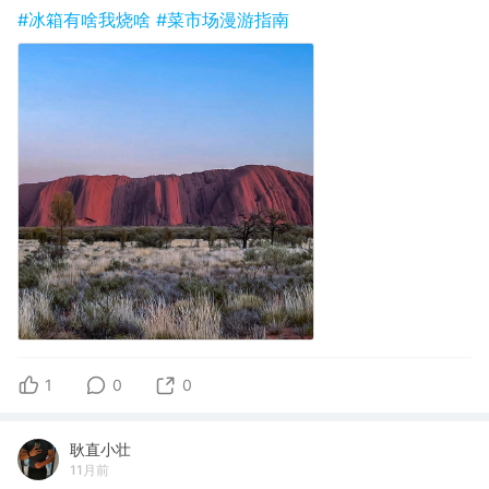
#冰箱有啥我烧啥
#菜市场漫游指南
1
0
0
耿直小壮
11月前