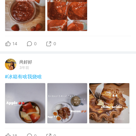
14
0
0
尚好好
3年前
#冰箱有啥我烧啥
18
0
0