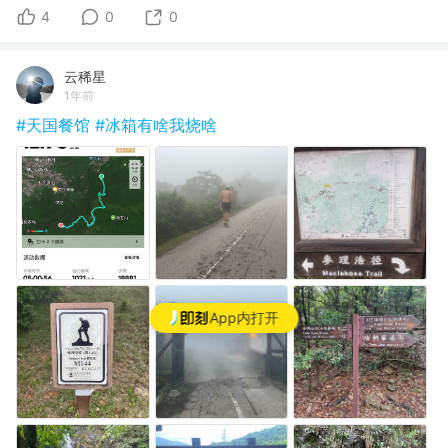
4
0
0
云稀星
1年前
#天国餐馆
#冰箱有啥我烧啥
App内打开