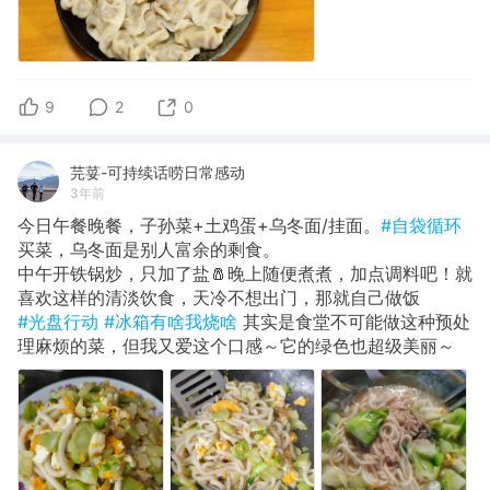
9
2
0
芫荽-可持续话唠日常感动
3年前
今日午餐晚餐，子孙菜+土鸡蛋+乌冬面/挂面。
#自袋循环
买菜，乌冬面是别人富余的剩食。
中午开铁锅炒，只加了盐🧂晚上随便煮煮，加点调料吧！就
喜欢这样的清淡饮食，天冷不想出门，那就自己做饭
#光盘行动
#冰箱有啥我烧啥
其实是食堂不可能做这种预处
理麻烦的菜，但我又爱这个口感～它的绿色也超级美丽～