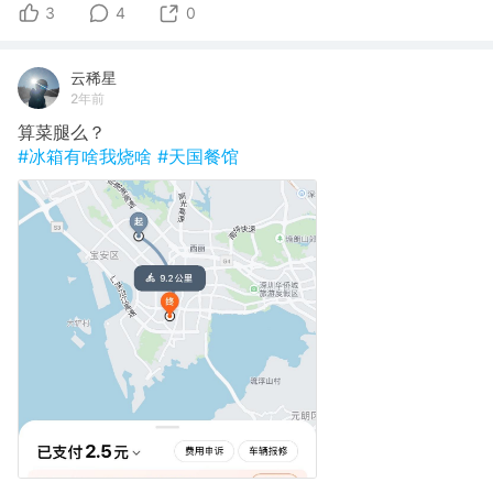
3
4
0
云稀星
2年前
算菜腿么？
#冰箱有啥我烧啥
#天国餐馆