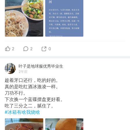
2
2
0
叶子是地球服优秀毕业生
2年前
趁着牙口还行，吃的好的。
真的是吃红酒冰激凌一样。
刀功不行。
下次换一个蓝碟摆盘更好看。
吃了三分之二，腻住了。
#冰箱有啥我烧啥