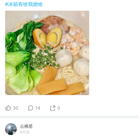
#冰箱有啥我烧啥
30
14
0
云稀星
9月前