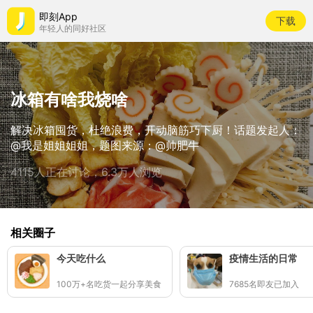
即刻App
下载
年轻人的同好社区
冰箱有啥我烧啥
解决冰箱囤货，杜绝浪费，开动脑筋巧下厨！话题发起人：
@我是姐姐姐姐，题图来源：@帅肥牛
4115人正在讨论，6.3万人浏览
相关圈子
今天吃什么
疫情生活的日常
100万+名吃货一起分享美食
7685名即友已加入