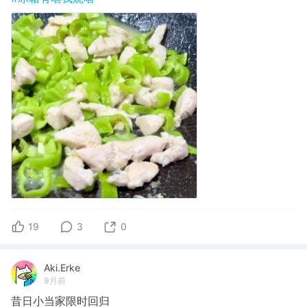
19
3
0
Aki.Erke
9月前
昔日小当家限时回归