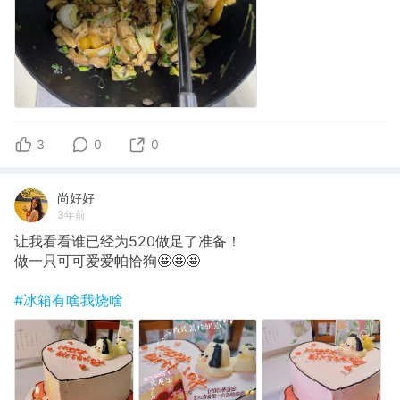
3
0
0
尚好好
3年前
让我看看谁已经为520做足了准备！
做一只可可爱爱帕恰狗🤩🤩🤩
#冰箱有啥我烧啥