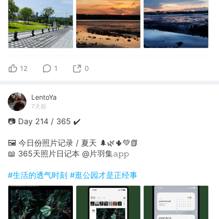
12
1
0
LentoYa
7天前
📷 Day 214 / 365 ✔️
🖼 今日份照片记录 / 夏天 🌲🌿🌵💚📗
📖 365天照片日记本 @片羽集𝚊𝚙𝚙
#生活的透气时刻
#逛公园才是正经事