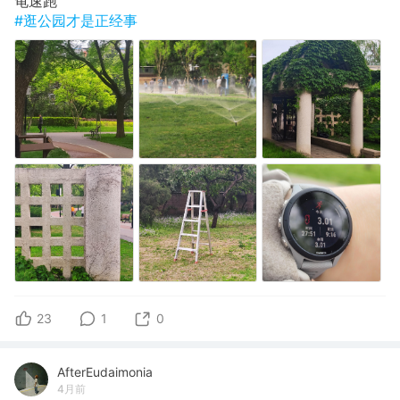
龟速跑
#逛公园才是正经事
23
1
0
AfterEudaimonia
4月前