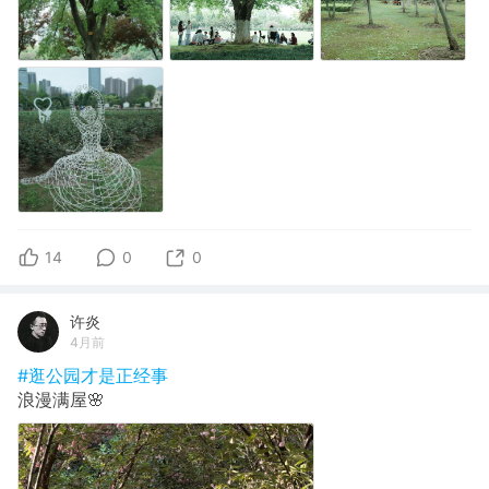
14
0
0
许炎
4月前
#逛公园才是正经事
浪漫满屋🌸