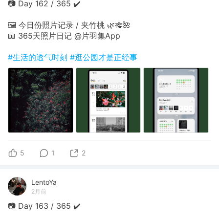
📷 Day 162 / 365 ✔️
🖼 今日份照片记录 / 夹竹桃 🌿🎋🌺
📖 365天照片日记 @片羽集App
#生活的透气时刻
#逛公园才是正经事
5
1
2
LentoYa
2月前
📷 Day 163 / 365 ✔️