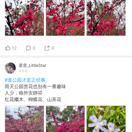
12
0
0
星星_LittleStar
4月前
#逛公园才是正经事
雨天公园赏花也别有一番趣味
人少，格外安静🤣
红花檵木、蝴蝶花、山茶花