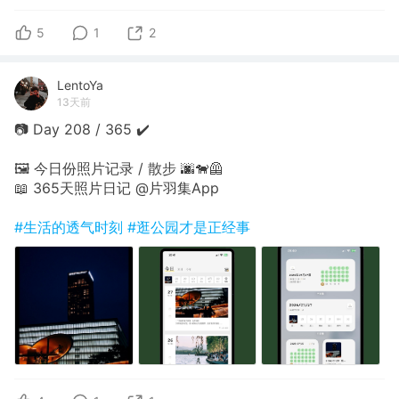
5
1
2
LentoYa
13天前
📷 Day 208 / 365 ✔️
🖼 今日份照片记录 / 散步 🌆🐕‍🦺
📖 365天照片日记 @片羽集App
#生活的透气时刻
#逛公园才是正经事