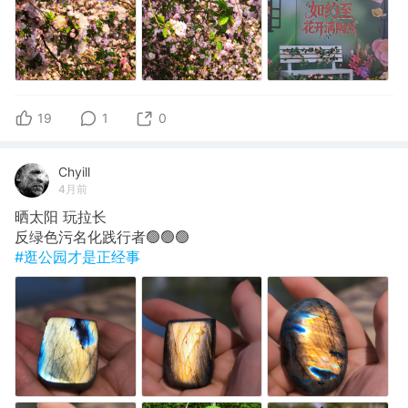
19
1
0
Chyill
4月前
晒太阳 玩拉长
反绿色污名化践行者🟢🟢🟢
#逛公园才是正经事