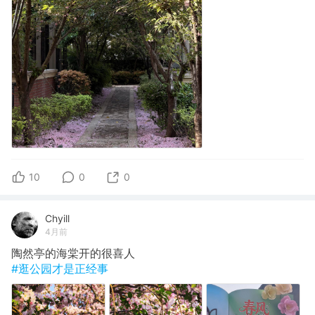
10
0
0
Chyill
4月前
陶然亭的海棠开的很喜人
#逛公园才是正经事