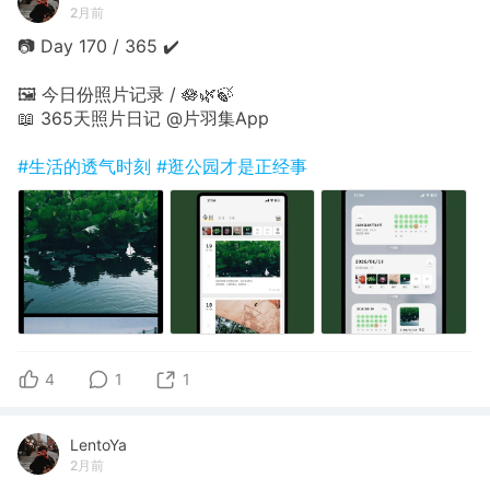
2月前
📷 Day 170 / 365 ✔️
🖼 今日份照片记录 / 🪷🌿🍃
📖 365天照片日记 @片羽集App
#生活的透气时刻
#逛公园才是正经事
4
1
1
LentoYa
2月前