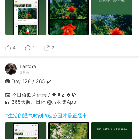
4
1
2
LentoYa
3月前
📷 Day 126 / 365 ✔️
🖼 今日份照片记录 / 🌳🌲🌿🍀🍃
📖 365天照片日记 @片羽集App
#生活的透气时刻
#逛公园才是正经事