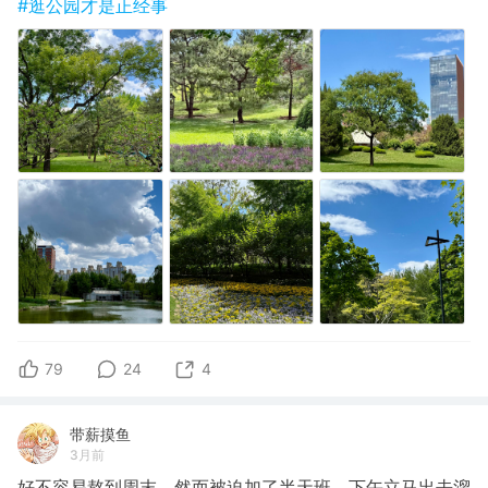
#逛公园才是正经事
79
24
4
带薪摸鱼
3月前
好不容易熬到周末，然而被迫加了半天班，下午立马出去溜