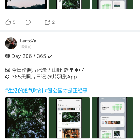
5
1
2
LentoYa
15天前
📷 Day 206 / 365 ✔️
🖼 今日份照片记录 / 山野 🏞🌳🌵🌿
📖 365天照片日记 @片羽集App
#生活的透气时刻
#逛公园才是正经事