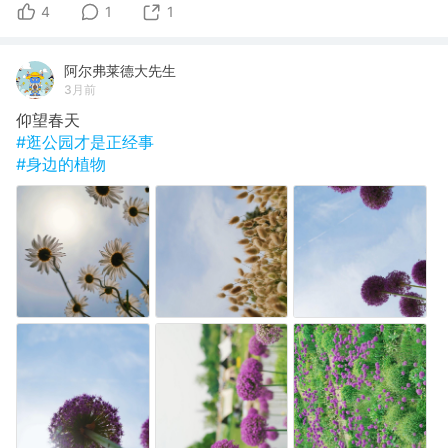
4
1
1
阿尔弗莱德大先生
3月前
仰望春天
#逛公园才是正经事
#身边的植物