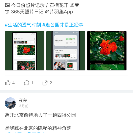
🖼 今日份照片记录 / 石榴花开 🌺❤️
📖 365天照片日记 @片羽集App
#生活的透气时刻
#逛公园才是正经事
4
1
2
夜差
3月前
离开北京前特地去了一趟四得公园
是我藏在北京的隐秘的精神角落