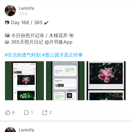
LentoYa
2月前
📷 Day 168 / 365 ✔️
🖼 今日份照片记录 / 木槿花开 🌺
📖 365天照片日记 @片羽集App
#生活的透气时刻
#逛公园才是正经事
6
1
2
LentoYa