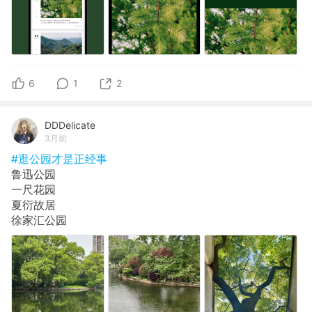
6
1
2
DDDelicate
3月前
#逛公园才是正经事
鲁迅公园
一尺花园
夏衍故居
徐家汇公园