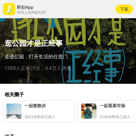
即刻App
下载
年轻人的同好社区
逛公园才是正经事
走进公园，打开生活的任意门
1390人正在讨论，4.4万人浏览
相关圈子
一起散散步
一起逛菜市场
2632名即友已加入
3146名即友已加入