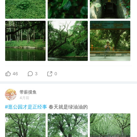
46
3
0
带薪摸鱼
4月前
#逛公园才是正经事
春天就是绿油油的