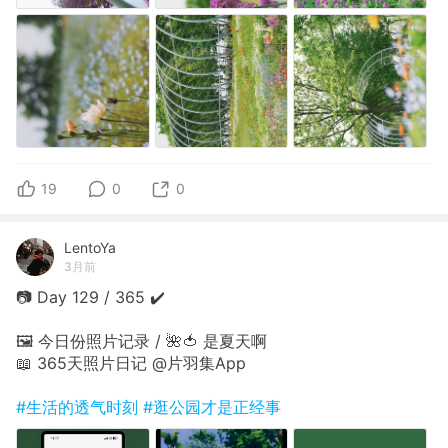
19
0
0
LentoYa
3月前
📷 Day 129 / 365 ✔️
🖼 今日份照片记录 / 🌺🍅 是夏天啊
📖 365天照片日记 @片羽集App
#生活的透气时刻
#逛公园才是正经事