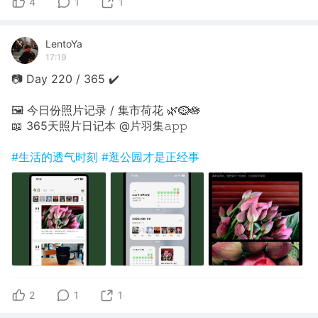
4
1
1
LentoYa
17:19
📷 Day 220 / 365 ✔️
🖼 今日份照片记录 / 集市荷花 🌿🪹🪷
📖 365天照片日记本 @片羽集𝚊𝚙𝚙
#生活的透气时刻
#逛公园才是正经事
2
1
1