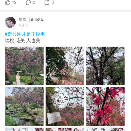
19
0
0
星星_LittleStar
4月前
#逛公园才是正经事
碧桃 花美 人也美