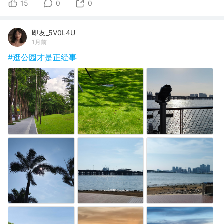
15
0
0
即友_5V0L4U
1月前
#逛公园才是正经事