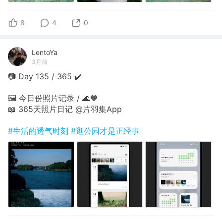
8
4
0
LentoYa
3月前
📷 Day 135 / 365 ✔️
🖼 今日份照片记录 / 🌊💙
📖 365天照片日记 @片羽集App
#生活的透气时刻
#逛公园才是正经事