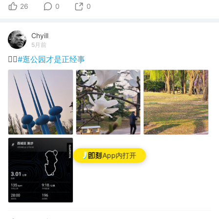
26
0
0
Chyill
5月前
🏃‍♂️
#逛公园才是正经事
App内打开