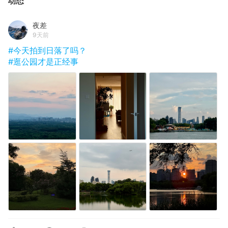
动态
夜差
9天前
#今天拍到日落了吗？
#逛公园才是正经事