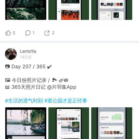
5
1
2
LentoYa
14天前
📷 Day 207 / 365 ✔️
🖼 今日份照片记录 / 🏞 🌿🪷
📖 365天照片日记 @片羽集App
#生活的透气时刻
#逛公园才是正经事