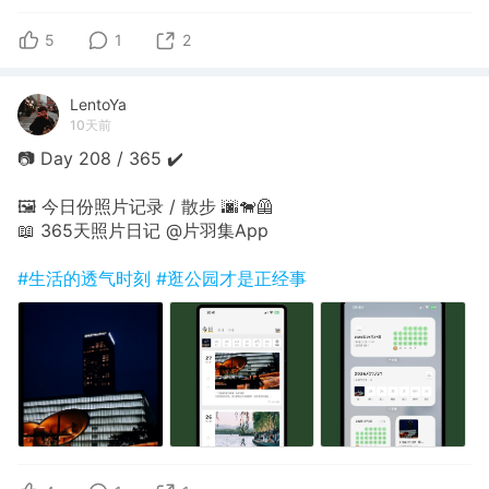
5
1
2
LentoYa
10天前
📷 Day 208 / 365 ✔️
🖼 今日份照片记录 / 散步 🌆🐕‍🦺
📖 365天照片日记 @片羽集App
#生活的透气时刻
#逛公园才是正经事