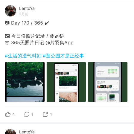
LentoYa
2月前
📷 Day 170 / 365 ✔️
🖼 今日份照片记录 / 🪷🌿🍃
📖 365天照片日记 @片羽集App
#生活的透气时刻
#逛公园才是正经事
4
1
1
LentoYa