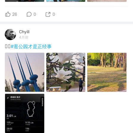
26
0
0
Chyill
4月前
🏃‍♂️
#逛公园才是正经事