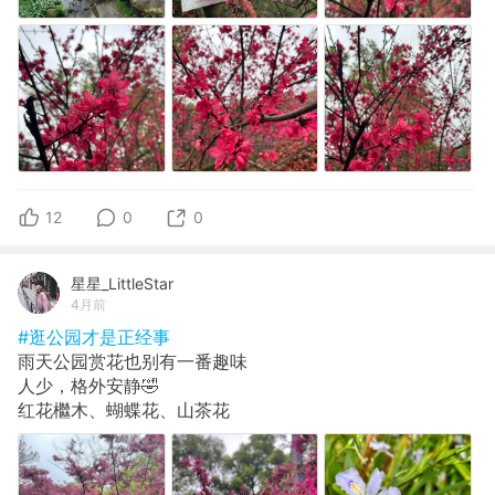
12
0
0
星星_LittleStar
4月前
#逛公园才是正经事
雨天公园赏花也别有一番趣味
人少，格外安静🤣
红花檵木、蝴蝶花、山茶花