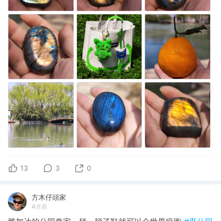
13
3
0
方木仔頭家
4月前