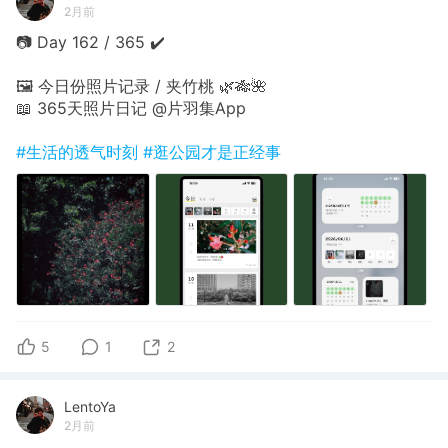
2月前
📷 Day 162 / 365 ✔️
🖼 今日份照片记录 / 夹竹桃 🌿🎋🌺
📖 365天照片日记 @片羽集App
#生活的透气时刻
#逛公园才是正经事
5
1
2
LentoYa
2月前