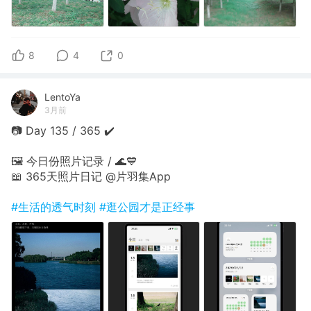
8
4
0
LentoYa
3月前
📷 Day 135 / 365 ✔️
🖼 今日份照片记录 / 🌊💙
📖 365天照片日记 @片羽集App
#生活的透气时刻
#逛公园才是正经事