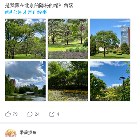
是我藏在北京的隐秘的精神角落
#逛公园才是正经事
79
24
4
带薪摸鱼