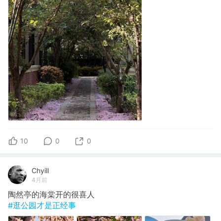
10
0
0
Chyill
4月前
陶然亭的海棠开的很喜人
#逛公园才是正经事