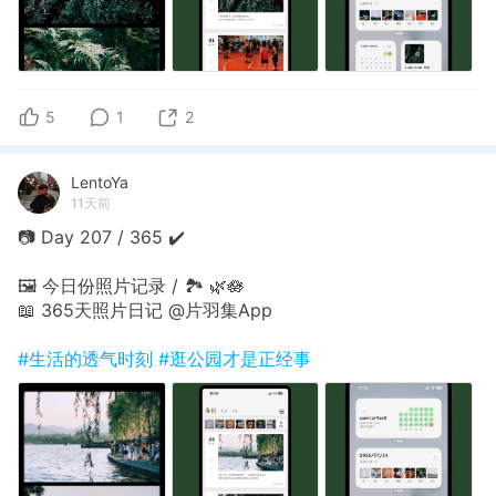
5
1
2
LentoYa
11天前
📷 Day 207 / 365 ✔️
🖼 今日份照片记录 / 🏞 🌿🪷
📖 365天照片日记 @片羽集App
#生活的透气时刻
#逛公园才是正经事