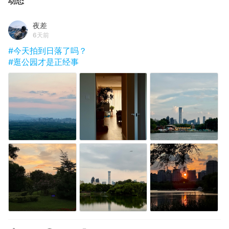
动态
夜差
6天前
#今天拍到日落了吗？
#逛公园才是正经事