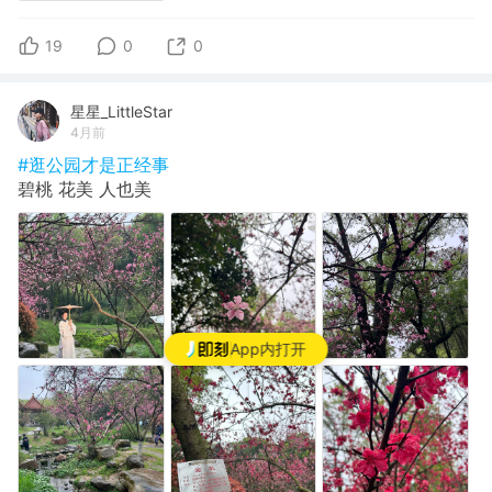
19
0
0
星星_LittleStar
4月前
#逛公园才是正经事
碧桃 花美 人也美
App内打开