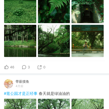
46
3
0
带薪摸鱼
4月前
#逛公园才是正经事
春天就是绿油油的