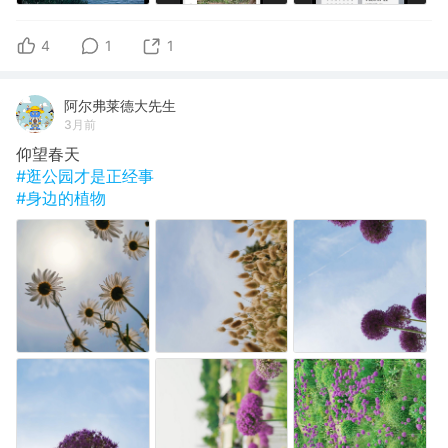
4
1
1
阿尔弗莱德大先生
3月前
仰望春天
#逛公园才是正经事
#身边的植物