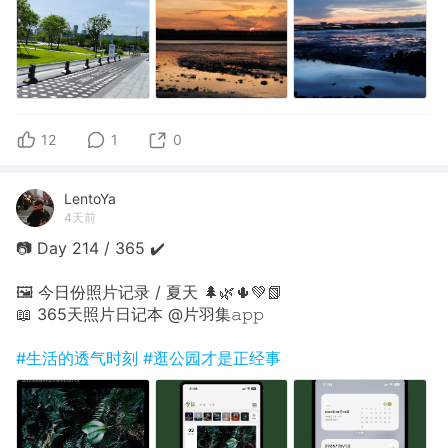
12
1
0
LentoYa
4天前
📷 Day 214 / 365 ✔️
🖼 今日份照片记录 / 夏天 🌲🌿🌵💚📗
📖 365天照片日记本 @片羽集𝚊𝚙𝚙
#生活的透气时刻
#逛公园才是正经事