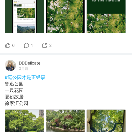
6
1
2
DDDelicate
3月前
#逛公园才是正经事
鲁迅公园
一尺花园
夏衍故居
徐家汇公园