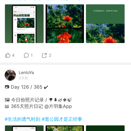
4
1
2
LentoYa
3月前
📷 Day 126 / 365 ✔️
🖼 今日份照片记录 / 🌳🌲🌿🍀🍃
📖 365天照片日记 @片羽集App
#生活的透气时刻
#逛公园才是正经事