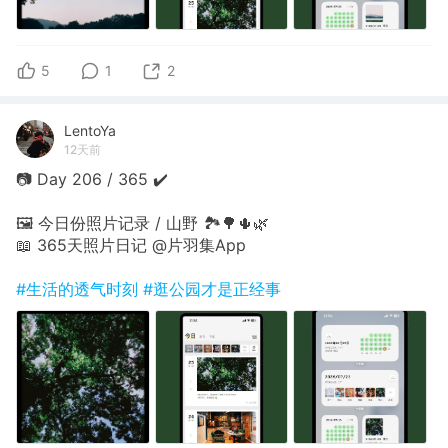
5
1
2
LentoYa
12天前
📷 Day 206 / 365 ✔️
🖼 今日份照片记录 / 山野 🏞🌳🌵🌿
📖 365天照片日记 @片羽集App
#生活的透气时刻
#逛公园才是正经事