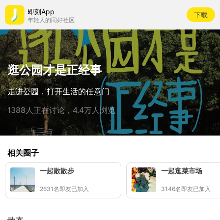
即刻App
下载
年轻人的同好社区
逛公园才是正经事
走进公园，打开生活的任意门
1388人正在讨论，4.4万人浏览
相关圈子
一起散散步
一起逛菜市场
2631名即友已加入
3146名即友已加入