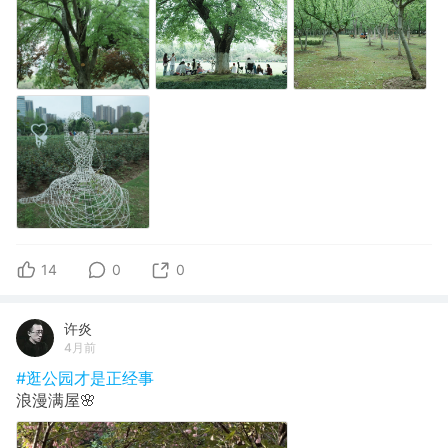
14
0
0
许炎
4月前
#逛公园才是正经事
浪漫满屋🌸