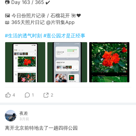
📷 Day 163 / 365 ✔️
🖼 今日份照片记录 / 石榴花开 🌺❤️
📖 365天照片日记 @片羽集App
#生活的透气时刻
#逛公园才是正经事
4
1
2
夜差
3月前
离开北京前特地去了一趟四得公园