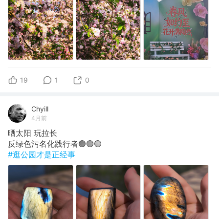
19
1
0
Chyill
4月前
晒太阳 玩拉长
反绿色污名化践行者🟢🟢🟢
#逛公园才是正经事