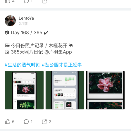
4
1
1
LentoYa
2月前
📷 Day 168 / 365 ✔️
🖼 今日份照片记录 / 木槿花开 🌺
📖 365天照片日记 @片羽集App
#生活的透气时刻
#逛公园才是正经事
6
1
2