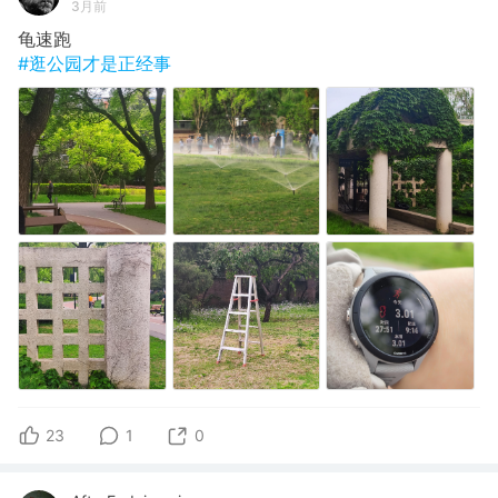
3月前
龟速跑
#逛公园才是正经事
23
1
0