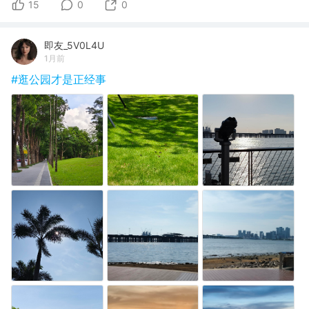
15
0
0
即友_5V0L4U
1月前
#逛公园才是正经事