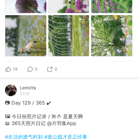
19
0
0
LentoYa
3月前
📷 Day 129 / 365 ✔️
🖼 今日份照片记录 / 🌺🍅 是夏天啊
📖 365天照片日记 @片羽集App
#生活的透气时刻
#逛公园才是正经事