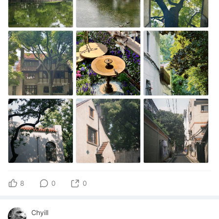
8
0
0
Chyill