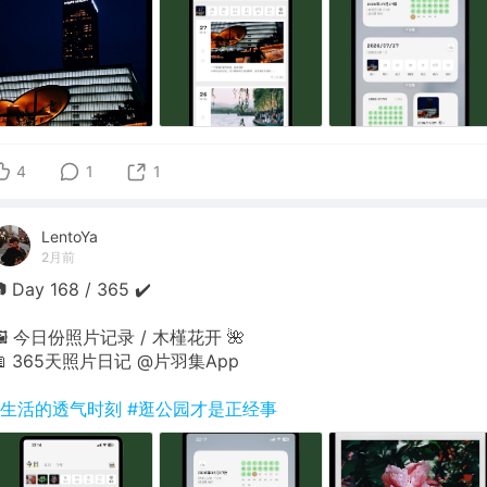
4
1
1
LentoYa
2月前
 Day 168 / 365 ✔️
🖼 今日份照片记录 / 木槿花开 🌺
📖 365天照片日记 @片羽集App
#生活的透气时刻
#逛公园才是正经事