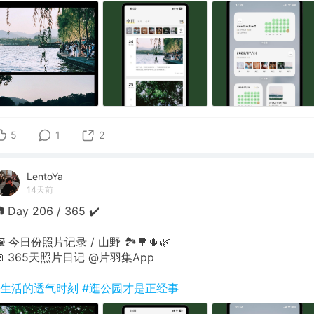
5
1
2
LentoYa
14天前
 Day 206 / 365 ✔️
🖼 今日份照片记录 / 山野 🏞🌳🌵🌿
📖 365天照片日记 @片羽集App
#生活的透气时刻
#逛公园才是正经事