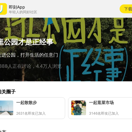
即刻App
下
年轻人的同好社区
逛公园才是正经事
走进公园，打开生活的任意门
1388人正在讨论，4.4万人浏览
相关圈子
一起散散步
一起逛菜市场
2631名即友已加入
3146名即友已加入