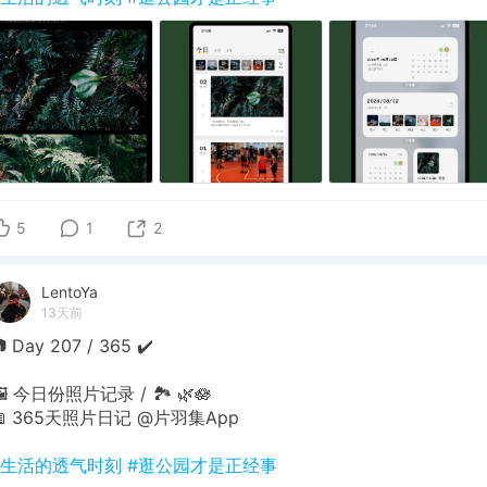
5
1
2
LentoYa
13天前
 Day 207 / 365 ✔️
🖼 今日份照片记录 / 🏞 🌿🪷
📖 365天照片日记 @片羽集App
#生活的透气时刻
#逛公园才是正经事