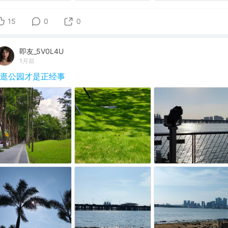
15
0
0
即友_5V0L4U
1月前
#逛公园才是正经事