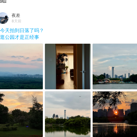
动态
夜差
8天前
#今天拍到日落了吗？
#逛公园才是正经事