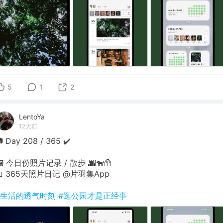
5
1
2
LentoYa
12天前
 Day 208 / 365 ✔️
🖼 今日份照片记录 / 散步 🌆🐕‍🦺
📖 365天照片日记 @片羽集App
#生活的透气时刻
#逛公园才是正经事