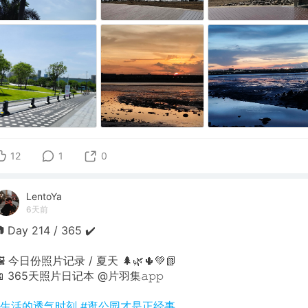
12
1
0
LentoYa
6天前
 Day 214 / 365 ✔️
🖼 今日份照片记录 / 夏天 🌲🌿🌵💚📗
📖 365天照片日记本 @片羽集𝚊𝚙𝚙
#生活的透气时刻
#逛公园才是正经事