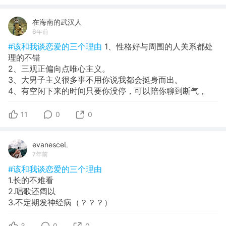
在海南的武汉人
6年前
#该和我谈恋爱的三个理由
1、性格好与周围的人关系都处
理的不错
2、三观正偏向点唯心主义。
3、大男子主义很多事不用你说我都会挺身而出。
4、有空闲下来的时间只要你没停，可以陪你聊到断气，
11
0
0
evanesceL
7年前
#该和我谈恋爱的三个理由
1.长的不难看
2.唱歌还阔以
3.不定期发神经病（？？？）
3
0
0