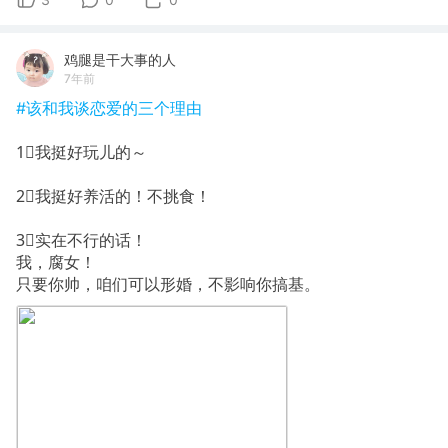
鸡腿是干大事的人
7年前
#该和我谈恋爱的三个理由
1⃣️我挺好玩儿的～
2⃣️我挺好养活的！不挑食！
3⃣️实在不行的话！
我，腐女！
只要你帅，咱们可以形婚，不影响你搞基。