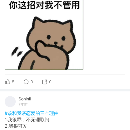
5
0
0
Soninii
7年前
#该和我谈恋爱的三个理由
1.我很乖，不无理取闹
2.我很可爱