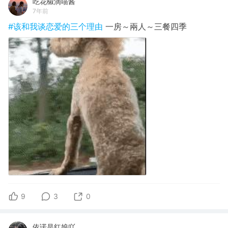
吃花椒滴喵酱
7年前
#该和我谈恋爱的三个理由
一房～兩人～三餐四季
9
3
0
依诺是红娘吖