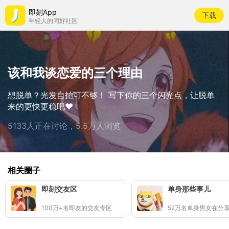
即刻App
下载
年轻人的同好社区
该和我谈恋爱的三个理由
想脱单？光发自拍可不够！ 写下你的三个闪光点，让脱单
来的更快更稳吧❤️
5133人正在讨论，5.5万人浏览
相关圈子
即刻交友区
单身那些事儿
100万+名即友的交友专区
52万名单身男女在分