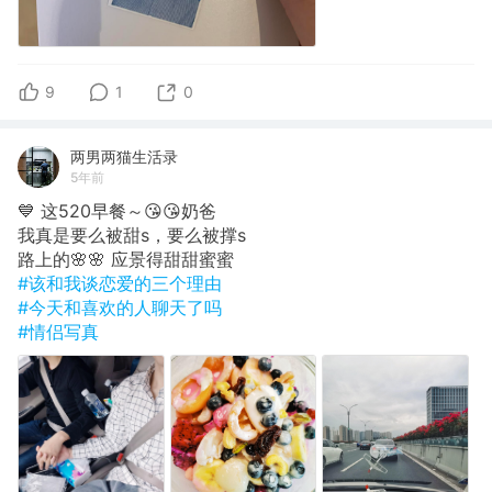
9
1
0
两男两猫生活录
5年前
💙 这520早餐～😘😘奶爸
我真是要么被甜s，要么被撑s
路上的🌸🌸 应景得甜甜蜜蜜
#该和我谈恋爱的三个理由
#今天和喜欢的人聊天了吗
#情侣写真