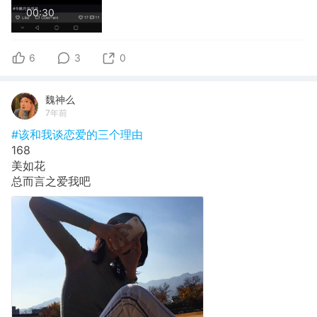
00:30
6
3
0
魏神么
7年前
#该和我谈恋爱的三个理由
168
美如花
总而言之爱我吧