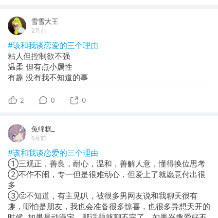
雪雪大王
2月前
#该和我谈恋爱的三个理由
粘人但控制欲不强
温柔 但有点小属性
有趣 没有我不知道的事
2
0
0
兔绵糕_
5月前
#该和我谈恋爱的三个理由
①三观正，善良，耐心，温和，善解人意，懂得换位思考
②不作不闹，专一但是很难动心，但爱上了就愿意付出很
多
③😤不知道，有主见叭，被很多男网友说和我聊天很有
趣，哪怕是朋友，我也会准备很多惊喜，也很多异想天开的
时候. 如果是动漫宅，那话题就聊不完了，如果兴趣爱好不