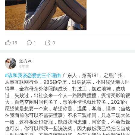
16
1
0
远方yu
6年前
#该和我谈恋爱的三个理由
广东人，身高181，定居广州，
从事互联网行业，985硕学历，出身贫寒，小时候父亲去世
得早，全靠母亲外婆照顾成长，打过工，摆过地摊，成功
过，失败过，出社会来一个人一路跌跌撞撞，疫情受影响很
大，自然空闲时间也多了，想的事情也就比较多，2021的
愿望就是想要一个家，希望你是，温柔，孝顺，懂事（当然
在我面前你可以不需要懂事）不求三观相同，只愿三观大体
一致，这样相处也舒服，能跟我同患难，同富贵，不会做饭
也可以，你可以帮我一起洗洗菜，因为做饭我已经把它当成