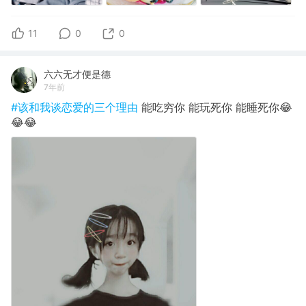
11
0
0
六六无才便是德
7年前
#该和我谈恋爱的三个理由
能吃穷你 能玩死你 能睡死你😂
😂😂