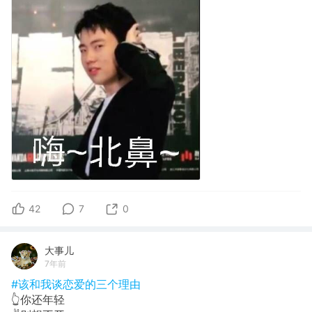
42
7
0
大事儿
7年前
#该和我谈恋爱的三个理由
👆你还年轻