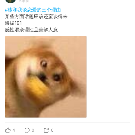
6年前
#该和我谈恋爱的三个理由
某些方面话题应该还蛮谈得来
海拔191
感性混杂理性且善解人意
4
0
0