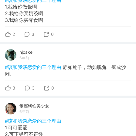
1.我给你做饭啊
2.我给你买奶茶啊
3.我给你买零食啊
2
3
0
hjcake
6年前
#该和我谈恋爱的三个理由
静如处子，动如脱兔，疯成沙
雕。
3
3
0
帝都钢铁美少女
6年前
#该和我谈恋爱的三个理由
1.可可爱爱
2.可正经可不正经