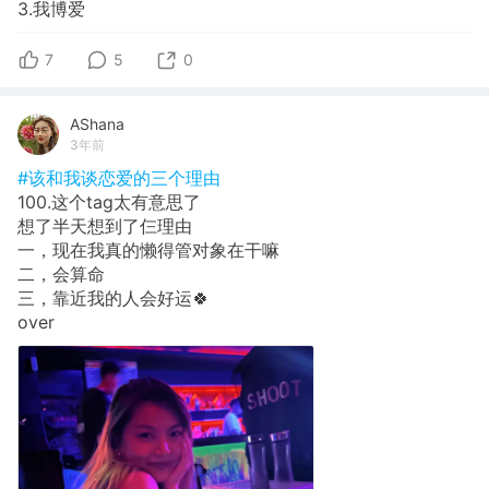
3.我博爱
7
5
0
AShana
3年前
#该和我谈恋爱的三个理由
100.这个tag太有意思了
想了半天想到了仨理由
一，现在我真的懒得管对象在干嘛
二，会算命
三，靠近我的人会好运🍀
over