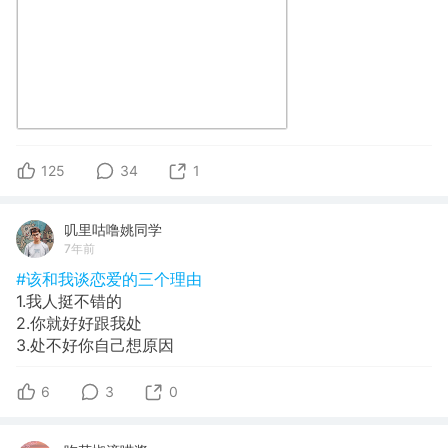
125
34
1
叽里咕噜姚同学
7年前
#该和我谈恋爱的三个理由
1.我人挺不错的
2.你就好好跟我处
3.处不好你自己想原因
6
3
0