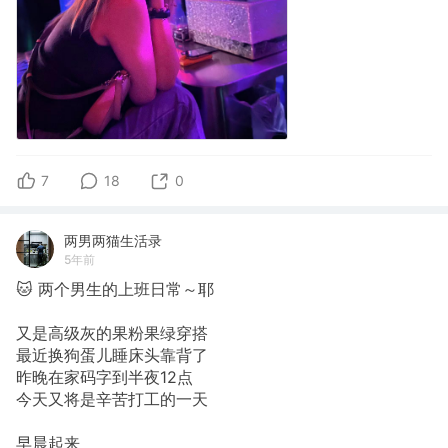
7
18
0
两男两猫生活录
5年前
🐱 两个男生的上班日常～耶
又是高级灰的果粉果绿穿搭
最近换狗蛋儿睡床头靠背了
昨晚在家码字到半夜12点
今天又将是辛苦打工的一天
早晨起来