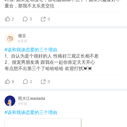
重合，那我不太乐意交往
2
3
0
猪豆
6月前
#该和我谈恋爱的三个理由
1、自认为是个很好的人 性格好三观正长相不差
2、很宠男朋友滴 跟我在一起你肯定天天开心
有点想不出第三个了哈哈哈哈 欢迎打扰💓💓
9
2
0
照大江wadada
4年前
#该和我谈恋爱的三个理由