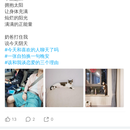
拥抱太阳
让身体充满
灿烂的阳光
满满的正能量
奶爸打住我
说今天阴天
#今天和喜欢的人聊天了吗
#一张自拍换一句晚安
#该和我谈恋爱的三个理由
13
2
0