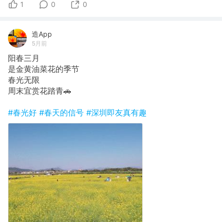
1
0
0
造App
5月前
阳春三月
是金黄油菜花的季节
春光无限
周末宜赏花踏青🚗
#春光好
#春天的信号
#深圳即友真有趣