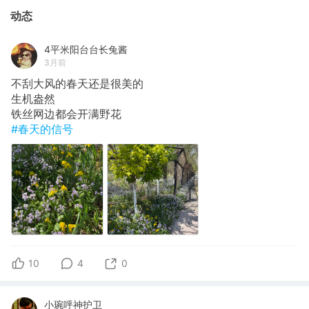
动态
4平米阳台台长兔酱
3月前
不刮大风的春天还是很美的
生机盎然
铁丝网边都会开满野花
#春天的信号
10
4
0
小琬呼神护卫