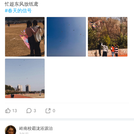
忙趁东风放纸鸢
#春天的信号
13
3
0
岭南校霸泷浴源治
3年前