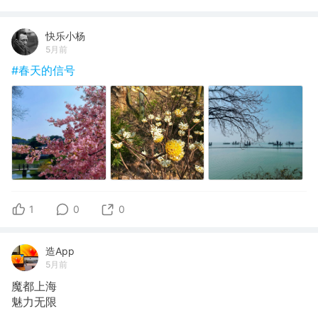
快乐小杨
5月前
#春天的信号
1
0
0
造App
5月前
魔都上海
魅力无限