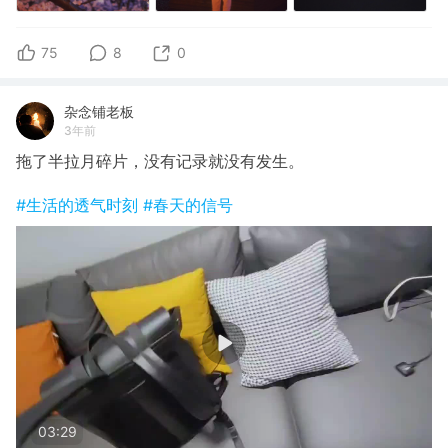
75
8
0
杂念铺老板
3年前
拖了半拉月碎片，没有记录就没有发生。
#生活的透气时刻
#春天的信号
03:29