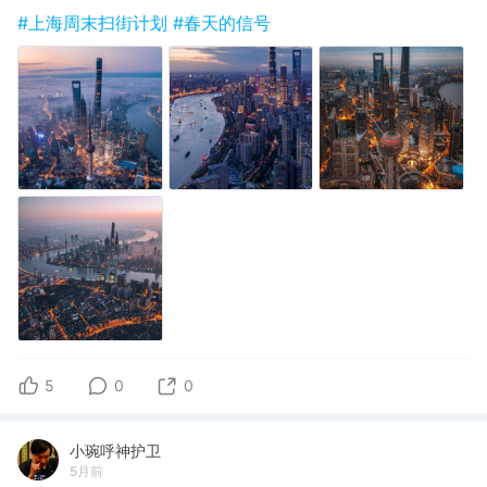
#上海周末扫街计划
#春天的信号
5
0
0
小琬呼神护卫
5月前