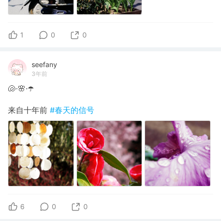
1
0
0
seefany
3年前
🐚·🌸·☂️
来自十年前
#春天的信号
6
0
0