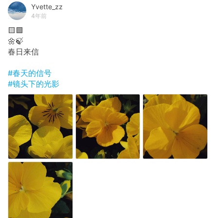
Yvette_zz
4年前
🟨🟩
🌼🍃
春日来信
#春天的信号
#镜头下的光影