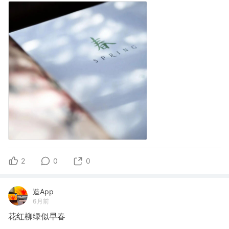
2
0
0
造App
6月前
花红柳绿似早春