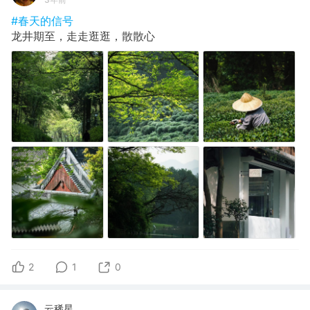
#春天的信号
龙井期至，走走逛逛，散散心
2
1
0
云稀星