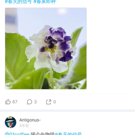
#春天的信号
#春来即种
67
3
0
Antigonus-
3年前
@01coffee
喝个午咖啡
#春天的信号