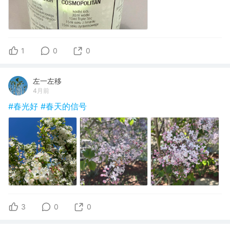
1
0
0
左一左移
4月前
#春光好
#春天的信号
3
0
0