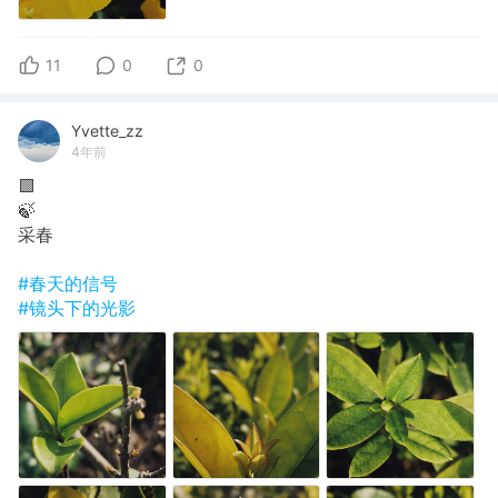
11
0
0
Yvette_zz
4年前
🟩
🍃
采春
#春天的信号
#镜头下的光影