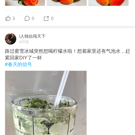
3
0
0
i人独自闯天下
4月前
路过蜜雪冰城突然想喝柠檬水啦！想着家里还有气泡水，赶
紧回家DIY了一杯
#春天的信号