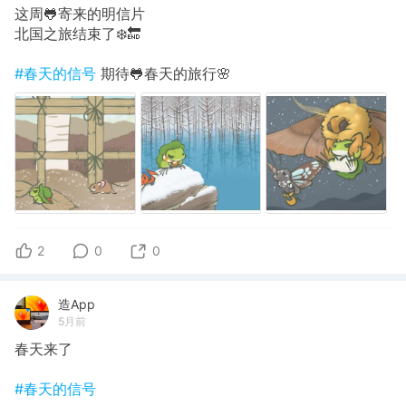
这周🐸寄来的明信片
北国之旅结束了❄️🔚
#春天的信号
期待🐸春天的旅行🌸
2
0
0
造App
5月前
春天来了
#春天的信号