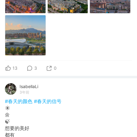
13
3
0
IsabellaLi
3年前
#春天的颜色
#春天的信号
☀️
🌼
🍃
想要的美好
都有