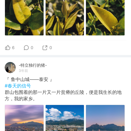
6
0
0
-特立独行的猪-
3年前
『 鲁中山城——泰安 』
#春天的信号
群山包围着的那一片又一片贫瘠的丘陵，便是我生长的地
方，我的家乡。