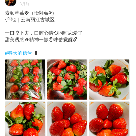
3月前
素颜草莓🍓（怡颗莓®️）
·产地｜云南丽江古城区
一口咬下去，口腔心情💞同时恋爱了
甜美诱惑🫦精神一振🥹味蕾觉醒🔓
#春天的信号
🔋