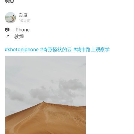
动态
刻度
10天前
📷：iPhone
📍：敦煌
#shotoniphone
#奇形怪状的云
#城市路上观察学