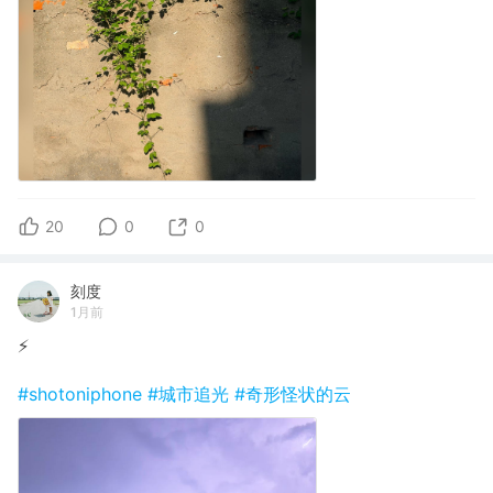
20
0
0
刻度
1月前
⚡️
#shotoniphone
#城市追光
#奇形怪状的云