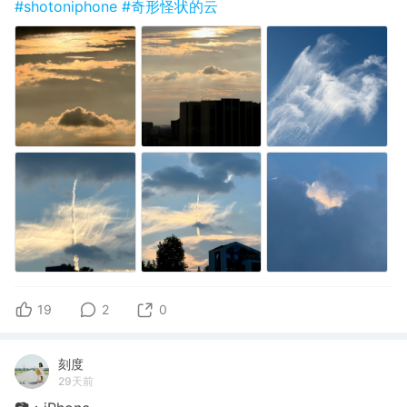
#shotoniphone
#奇形怪状的云
19
2
0
刻度
29天前