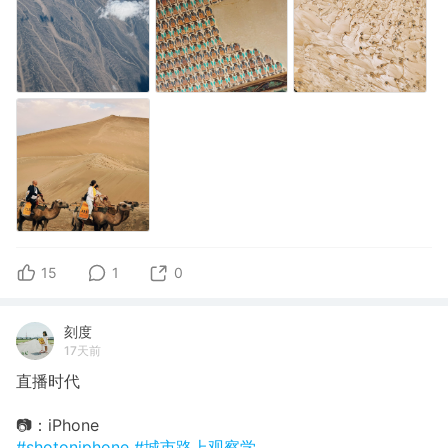
15
1
0
刻度
17天前
直播时代
📷：iPhone
#shotoniphone
#城市路上观察学