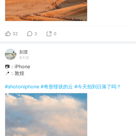
32
3
0
刻度
8天前
📷：iPhone
📍：敦煌
#shotoniphone
#奇形怪状的云
#今天拍到日落了吗？