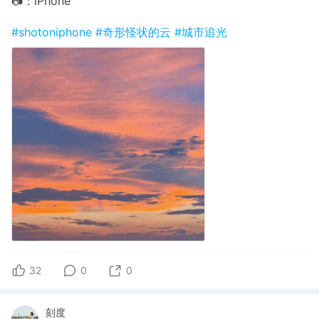
📷：iPhone
#shotoniphone
#奇形怪状的云
#城市追光
32
0
0
刻度