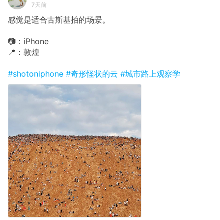
7天前
感觉是适合古斯基拍的场景。
📷：iPhone
📍：敦煌
#shotoniphone
#奇形怪状的云
#城市路上观察学