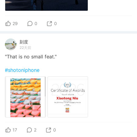
29
0
0
刻度
22天前
"That is no small feat."
#shotoniphone
17
2
0