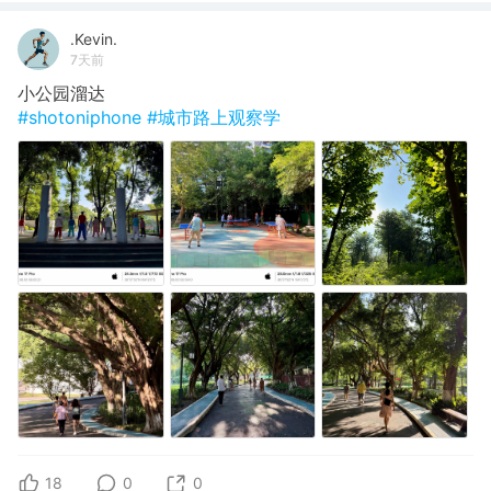
.Kevin.
7天前
小公园溜达
#shotoniphone
#城市路上观察学
18
0
0