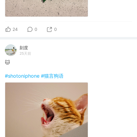
24
0
0
刻度
25天前
🐱
#shotoniphone
#猫言狗语