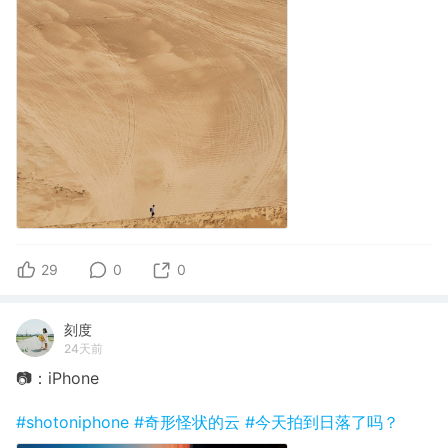
29
0
0
刻度
24天前
📷：iPhone
#shotoniphone
#奇形怪状的云
#今天拍到日落了吗？