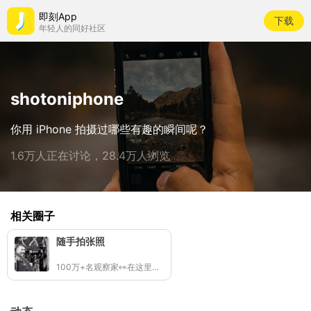
即刻App
下载
年轻人的同好社区
shotoniphone
你用 iPhone 拍摄过哪些有趣的瞬间呢？
1.6万人正在讨论，28.4万人浏览
相关圈子
随手拍张照
100万+名观察家👀在这里拍照记录生活