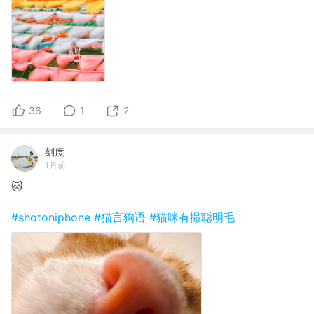
36
1
2
刻度
1月前
🐱
#shotoniphone
#猫言狗语
#猫咪有撮聪明毛