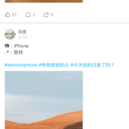
37
2
0
刻度
9天前
📷：iPhone
📍：敦煌
#shotoniphone
#奇形怪状的云
#今天拍到日落了吗？