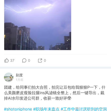
37
0
0
刻度
1月前
团建，给同事们拍大合照，拍完让豆包给我狠狠P一下，什
么美颜磨皮瘦脸拉腿ins风滤镜全整上，然后一键导出，裁
掉AI水印发进公司群，收获一致好评🥸
#shotoniphone
#职场年末盘点
#工作中最讨厌听到的空洞