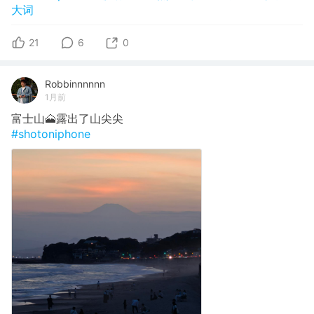
大词
21
6
0
Robbinnnnnn
1月前
富士山🗻露出了山尖尖
#shotoniphone