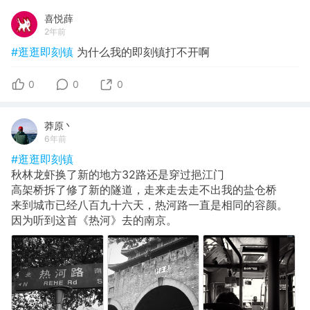
喜悦薛
2年前
#逛逛即刻镇
为什么我的即刻镇打不开啊
0
0
0
莽原丶
6年前
#逛逛即刻镇
秋林龙虾换了新的地方32路还是穿过挹江门
高架桥拆了修了新的隧道，走来走去走不出我的盐仓桥
来到城市已经八百九十六天，热河路一直是相同的容颜。
因为听到这首《热河》去的南京。