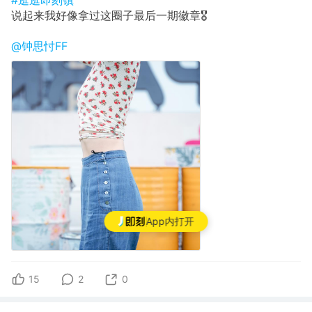
#逛逛即刻镇
说起来我好像拿过这圈子最后一期徽章🎖
@钟思忖FF
App内打开
15
2
0