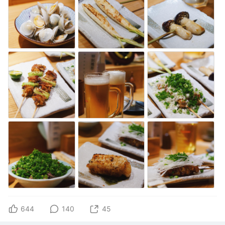
644
140
45