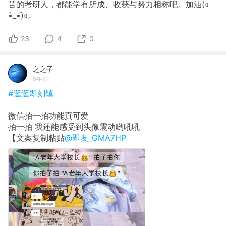
苦的考研人，都能学有所成、收获与努力相称吧。加油(ง
•̀_•́)ง。
23
4
0
之之子
6年前
#逛逛即刻镇
微信拍一拍功能真可爱
拍一拍 我还能感受到头像震动哟吼吼
【文案复制粘贴
@即友_GMA7HP