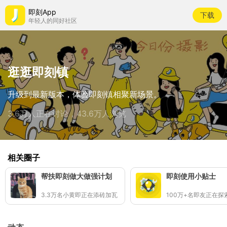
即刻App
下载
年轻人的同好社区
逛逛即刻镇
升级到最新版本，体验即刻镇相聚新场景。
3.6万人正在讨论，43.6万人浏览
相关圈子
帮扶即刻做大做强计划
即刻使用小贴士
3.3万名小黄即正在添砖加瓦