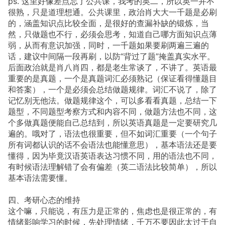
ps. 这里好像差点忘了公共课，我考的英二，所以英一并不
很熟，只是道理想通。公共课里，政治肖大大一千题是必刷
的，涵盖知识点比较全面，是很好的查漏补缺的锻炼，当
然，只做题也不行，必须会思考，知道自己哪方面知识点薄
弱，从而有意识加强，同时，一千题如果要刷两遍三遍的
话，建议中间隔一段再刷，以防“背过了题”掩盖真实水平。
后面政治就是肖八肖四，都是老生常谈了，不讲了。英语最
重要的是真题，一个是真题词汇必须熟记（保证看得懂题目
和答案），一个是必须会总结做题规律。词汇不说了，除了
记忆别无他法。做题规律这个，可以多看看真题，总结一下
题型，不同题型考察方式和内容不同，做题方法也不同，这
个多做真题便能自己总结到，所以英语真题是一定要研究几
遍的。哦对了，语法也很重要，但不如词汇重要（一个句子
所有词都认识的话不会语法也能懂意思），基本语法还是要
懂得，因为毕竟汉语英语表达习惯不同，用的语法也不同，
有时候语法理解错了会有偏差（英二语法比较简单），所以
基本语法需要懂。
四、考研心态的维持
这个嘛，只能说，有压力是正常的，焦虑也是很正常的，有
情绪影响学习的时候，先处理情绪，千万不要因此太过于自