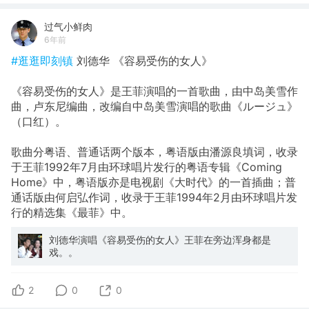
过气小鲜肉
6年前
#逛逛即刻镇
刘德华 《容易受伤的女人》
《容易受伤的女人》是王菲演唱的一首歌曲，由中岛美雪作
曲，卢东尼编曲，改编自中岛美雪演唱的歌曲《ルージュ》
（口红）。
歌曲分粤语、普通话两个版本，粤语版由潘源良填词，收录
于王菲1992年7月由环球唱片发行的粤语专辑《Coming
Home》中，粤语版亦是电视剧《大时代》的一首插曲；普
通话版由何启弘作词，收录于王菲1994年2月由环球唱片发
行的精选集《最菲》中。
刘德华演唱《容易受伤的女人》王菲在旁边浑身都是
戏。。
2
0
0