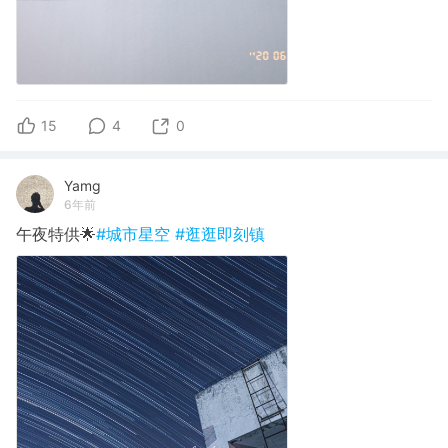
15
4
0
Yamg
6年前
午夜特供🌟
#城市星空
#逛逛即刻镇