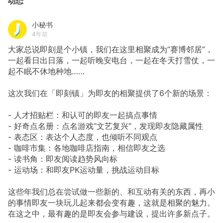
动态
小秘书
4年前
大家总说即刻是个小镇，我们在这里相聚成为“赛博邻居”，
一起看日出日落，一起听晚安电台，一起在冬天打雪仗，一
起不眠不休地种地……
这次我们在「即刻镇」为即友的相聚提供了6个新的场景：
- 人才招贴栏：和认可的即友一起搞点事情
- 好奇点名册：点名游戏“文艺复兴”，发现即友隐藏属性
- 表态区：表达个人态度，也倾听不同观点
- 咖啡市集：各地咖啡店指南，相信即友之选
- 读书角：即友阅读趋势风向标
- 运动场：和即友PK运动量，挑战运动目标
这些年我们总在尝试做一些新的、和互动有关的东西，再小
的事情即友一块玩儿起来都会变有趣，这就是相聚的魅力。
在这之中，最有趣的是即友会参与建设，提出许多新点子。