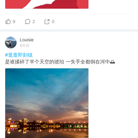
9
2
0
Louisie
6年前
#逛逛即刻镇
是谁揉碎了半个天空的琥珀 一失手全都倒在河中🌅