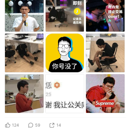
124
59
14