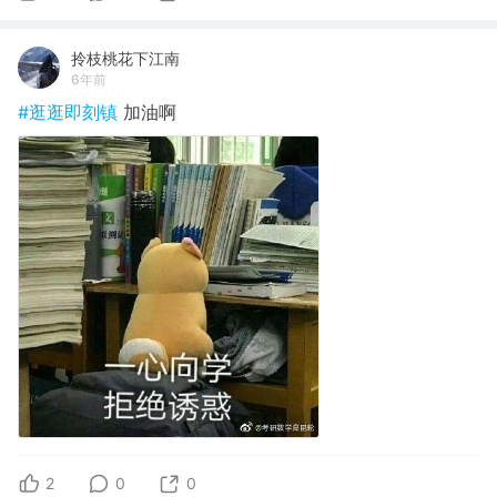
拎枝桃花下江南
6年前
#逛逛即刻镇
加油啊
2
0
0