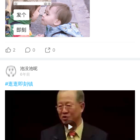
2
0
0
池没池呢
6年前
#逛逛即刻镇