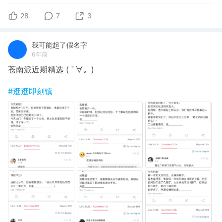
28
7
3
我可能起了假名字
6年前
苍南派近期精选 ( ﾟ∀。)
#逛逛即刻镇