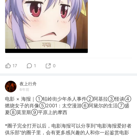
17
1
0
夜上行舟
6年前
电影 × 海报｜①牯岭街少年杀人事件②阿基拉③怪谈④
燃烧女子的肖像⑤2001：太空漫游⑥阿黛尔的生活⑦盛
夏⑧莫里斯⑨平原上的摩西
*圈子完全打开以后，电影海报可以分享到"电影海报爱好者
俱乐部"的圈子里，会有更多感兴趣的人和你一起鉴赏电影