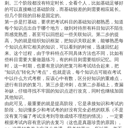
刺。三个阶段都没有特定时长，全看个人，比如基础足够好
的可以直接略过基础阶段，而基础较差的则需要相应延长。
但几个阶段的目标是固定的。
第一步是打基础，要求把考试科目的基础知识都熟悉，知道
每个知识点出自于哪个地方，做到对待所有科目知识不陌生
而感觉熟悉，甚至可以回想起一些关联知识。第二步的提
高，为的就是组织知识框架，把知识关联起来，能够熟悉每
个知识点和它相关的知识，可以看到的时候，迅速回忆起
来。这个过程，由于学科特点不同具体方法也不同，比如有
些科目需要大量做题练习，有的科目则需要组织记忆。同
时，这一时期，也要有意识的把复习和考试结合起来，把
“知识点”转化为“考点”，也就是说，每个知识点可能在考试
中以什么方式考察，应该心中有数，区分好知识的重难点，
进行有目的的复习。第三步是冲刺，在第二步基础上，查漏
补缺，仔细寻找不牢固的知识点进行攻克，同时也继续加固
其他知识。
由此可见，最重要的就是提高阶段，它是承接知识和考试的
阶段，知识懂多少和考试考的好没有完全必然的联系（不是
没有复习偏了考试没考到导致成绩不理想的情况），一定要
根据考试内容有意识的去复习（这也是真题珍贵的原因）。