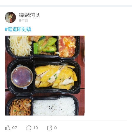
端端都可以
6年前
#逛逛即刻镇
97
19
0