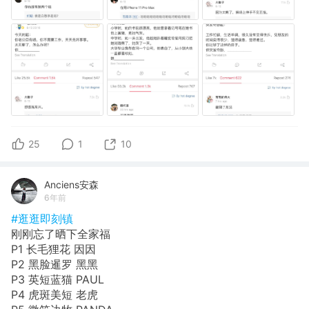
25
1
10
Anciens安森
6年前
#逛逛即刻镇
刚刚忘了晒下全家福
P1 长毛狸花 因因
P2 黑脸暹罗 黑黑
P3 英短蓝猫 PAUL
P4 虎斑美短 老虎