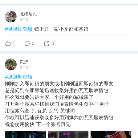
北纬居民
4年前
#逛逛即刻镇
镇上开一家小卖部和茶馆
1
0
0
岚汐
6年前
#逛逛即刻镇
刚刚加入即刻镇的朋友或者刚刚返回即刻镇的即友
总是问到在哪里能迅速收集好用的瓦瓦脸表情包
那么我就要告诉大家一个好用的军械库了
打开圈子搜索栏找到我们 #表情包斗图中心 圈子
用搜索🔍查 瓦 瓦总 瓦恁 关键词
你就可以迅速获取众多好用到爆炸的瓦瓦脸表情包
祝您使用愉快 下一个账号再见