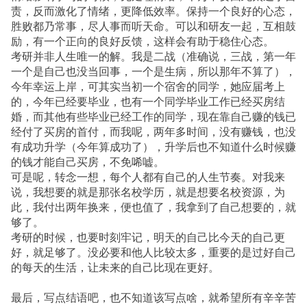
责，反而激化了情绪，更降低效率。保持一个良好的心态，
胜败都乃常事，尽人事而听天命。可以和研友一起，互相鼓
励，有一个正向的良好反馈，这样会有助于稳住心态。
考研并非人生唯一的解。我是二战（准确说，三战，第一年
一个是自己也没当回事，一个是生病，所以那年不算了），
今年幸运上岸，可其实当初一个宿舍的同学，她应届考上
的，今年已经要毕业，也有一个同学毕业工作已经买房结
婚，而其他有些毕业已经工作的同学，现在靠自己赚的钱已
经付了买房的首付，而我呢，两年多时间，没有赚钱，也没
有成功升学（今年算成功了），升学后也不知道什么时候赚
的钱才能自己买房，不免唏嘘。
可是呢，转念一想，每个人都有自己的人生节奏。对我来
说，我想要的就是那张名校学历，就是想要名校资源，为
此，我付出两年换来，便也值了，我拿到了自己想要的，就
够了。
考研的时候，也要时刻牢记，明天的自己比今天的自己更
好，就足够了。没必要和他人比较太多，重要的是过好自己
的每天的生活，让未来的自己比现在更好。
最后，写点结语吧，也不知道该写点啥，就希望所有辛辛苦